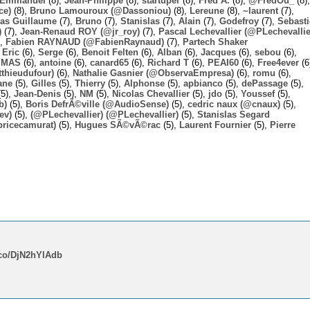
Emmanuel
(8),
Jean-Philippe
(8),
startuper
(8),
Fred A.
(8),
@FredOu_
(8),
ce)
(8),
Bruno Lamouroux (@Dassoniou)
(8),
Lereune
(8),
~laurent
(7),
las Guillaume
(7),
Bruno
(7),
Stanislas
(7),
Alain
(7),
Godefroy
(7),
Sebast
)
(7),
Jean-Renaud ROY (@jr_roy)
(7),
Pascal Lechevallier (@PLechevallie
),
Fabien RAYNAUD (@FabienRaynaud)
(7),
Partech Shaker
,
Eric
(6),
Serge
(6),
Benoit Felten
(6),
Alban
(6),
Jacques
(6),
sebou
(6),
,
MAS
(6),
antoine
(6),
canard65
(6),
Richard T
(6),
PEAI60
(6),
Free4ever
(6
thieudufour)
(6),
Nathalie Gasnier (@ObservaEmpresa)
(6),
romu
(6),
ane
(5),
Gilles
(5),
Thierry
(5),
Alphonse
(5),
apbianco
(5),
dePassage
(5),
5),
Jean-Denis
(5),
NM
(5),
Nicolas Chevallier
(5),
jdo
(5),
Youssef
(5),
b)
(5),
Boris DefrÃ©ville (@AudioSense)
(5),
cedric naux (@cnaux)
(5),
ev)
(5),
(@PLechevallier) (@PLechevallier)
(5),
Stanislas Segard
bricecamurat)
(5),
Hugues SÃ©vÃ©rac
(5),
Laurent Fournier
(5),
Pierre
t.co/DjN2hYlAdb