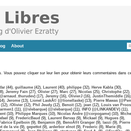
log
About
es. Vous pouvez cliquer sur leur lien pour obtenir leurs commentaires dans ce
far
(44),
guillaume
(42),
Laurent
(40),
philippe
(32),
Herve Kabla
(30),
8),
Jeremy Fain
(27),
Olivier
(27),
Marc
(27),
Nicolas
(25),
Christophe
(22),
@arnaud_thurudev)
(17),
Jeremy
(16),
OlivierJ
(16),
JustinThemiddle
(16)
14),
Jerome
(13),
Lionel LaskÃ© (@lionellaske)
(13),
Pierre Mawas (@Pe
(12),
/Olivier
(12),
Phil Jeudy
(12),
Benoit
(12),
jean
(12),
Louis van Proos
armen1
(11),
(@slebarque) (@slebarque)
(11),
INFO (@LINKANDEV)
(11),
ent
(10),
Philippe Marques
(10),
Nicolas Andre (@corpogame)
(10),
Miche
afael
(9),
FredericBaud
(9),
Laurent Bervas
(9),
Mickael
(9),
Hugues
(9),
Fabrice Epelboin
(9),
Benjamin
(9),
BenoÃ®t Granger
(9),
laozi
(9),
Pierre
t de la vie
(9),
gepettot
(9),
arderbor elnot
(9),
Frederic
(8),
Marie
(8),