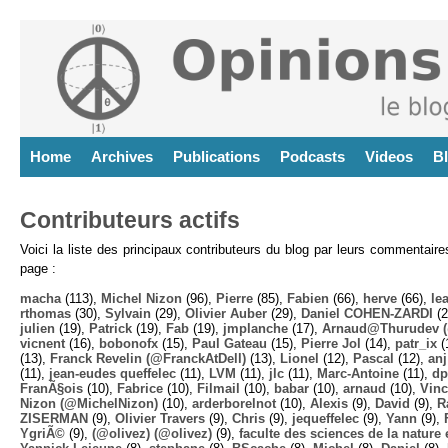
Home
Archives
Publications
Podcasts
Videos
B
Contributeurs actifs
Voici la liste des principaux contributeurs du blog par leurs commentair
page :
macha
(113),
Michel Nizon
(96),
Pierre
(85),
Fabien
(66),
herve
(66),
lea
rthomas
(30),
Sylvain
(29),
Olivier Auber
(29),
Daniel COHEN-ZARDI
(2
julien
(19),
Patrick
(19),
Fab
(19),
jmplanche
(17),
Arnaud@Thurudev (
vicnent
(16),
bobonofx
(15),
Paul Gateau
(15),
Pierre Jol
(14),
patr_ix
(
(13),
Franck Revelin (@FranckAtDell)
(13),
Lionel
(12),
Pascal
(12),
anj
(11),
jean-eudes queffelec
(11),
LVM
(11),
jlc
(11),
Marc-Antoine
(11),
dp
FranÃ§ois
(10),
Fabrice
(10),
Filmail
(10),
babar
(10),
arnaud
(10),
Vinc
Nizon (@MichelNizon)
(10),
arderborelnot
(10),
Alexis
(9),
David
(9),
R
ZISERMAN
(9),
Olivier Travers
(9),
Chris
(9),
jequeffelec
(9),
Yann
(9),
YgriÃ©
(9),
(@olivez) (@olivez)
(9),
faculte des sciences de la nature e