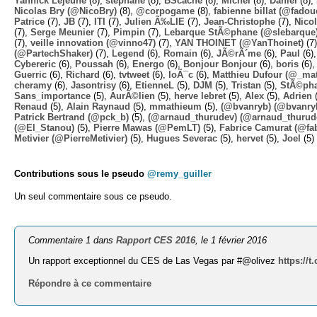
Yannick Lejeune
(8),
stephane
(8),
BScache
(8),
Michel
(8),
Daniel
(8),
Nicolas Bry (@NicoBry)
(8),
@corpogame
(8),
fabienne billat (@fadou
Patrice
(7),
JB
(7),
ITI
(7),
Julien Ã‰LIE
(7),
Jean-Christophe
(7),
Nico
(7),
Serge Meunier
(7),
Pimpin
(7),
Lebarque StÃ©phane (@slebarque
(7),
veille innovation (@vinno47)
(7),
YAN THOINET (@YanThoinet)
(7
(@PartechShaker)
(7),
Legend
(6),
Romain
(6),
JÃ©rÃ´me
(6),
Paul
(6)
Cybereric
(6),
Poussah
(6),
Energo
(6),
Bonjour Bonjour
(6),
boris
(6)
Guerric
(6),
Richard
(6),
tvtweet
(6),
loÃ¯c
(6),
Matthieu Dufour (@_mat
cheramy
(6),
Jasontrisy
(6),
EtienneL
(5),
DJM
(5),
Tristan
(5),
StÃ©ph
Sans_importance
(5),
AurÃ©lien
(5),
herve lebret
(5),
Alex
(5),
Adrien
(
Renaud
(5),
Alain Raynaud
(5),
mmathieum
(5),
(@bvanryb) (@bvanry
Patrick Bertrand (@pck_b)
(5),
(@arnaud_thurudev) (@arnaud_thurud
(@El_Stanou)
(5),
Pierre Mawas (@PemLT)
(5),
Fabrice Camurat (@fa
Metivier (@PierreMetivier)
(5),
Hugues Severac
(5),
hervet
(5),
Joel
(5)
Contributions sous le pseudo
@remy_guiller
Un seul commentaire sous ce pseudo.
Commentaire 1 dans
Rapport CES 2016
, le 1 février 2016
Un rapport exceptionnel du CES de Las Vegas par #@olivez
https://
Répondre à ce commentaire