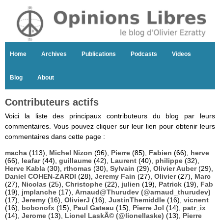
Home
Archives
Publications
Podcasts
Videos
Blog
About
Contributeurs actifs
Voici la liste des principaux contributeurs du blog par leurs
commentaires. Vous pouvez cliquer sur leur lien pour obtenir leurs
commentaires dans cette page :
macha
(113),
Michel Nizon
(96),
Pierre
(85),
Fabien
(66),
herve
(66),
leafar
(44),
guillaume
(42),
Laurent
(40),
philippe
(32),
Herve Kabla
(30),
rthomas
(30),
Sylvain
(29),
Olivier Auber
(29),
Daniel COHEN-ZARDI
(28),
Jeremy Fain
(27),
Olivier
(27),
Marc
(27),
Nicolas
(25),
Christophe
(22),
julien
(19),
Patrick
(19),
Fab
(19),
jmplanche
(17),
Arnaud@Thurudev (@arnaud_thurudev)
(17),
Jeremy
(16),
OlivierJ
(16),
JustinThemiddle
(16),
vicnent
(16),
bobonofx
(15),
Paul Gateau
(15),
Pierre Jol
(14),
patr_ix
(14),
Jerome
(13),
Lionel LaskÃ© (@lionellaske)
(13),
Pierre