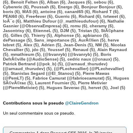
(6),
Benoit Felten
(6),
Alban
(6),
Jacques
(6),
sebou
(6),
Cybereric
(6),
Poussah
(6),
Energo
(6),
Bonjour Bonjour
(6),
boris
(6),
MAS
(6),
antoine
(6),
canard65
(6),
Richard T
(6),
PEAI60
(6),
Free4ever
(6),
Guerric
(6),
Richard
(6),
tvtweet
(6),
loÃ¯c
(6),
Matthieu Dufour (@_matthieudufour)
(6),
Nathalie
Gasnier (@ObservaEmpresa)
(6),
romu
(6),
cheramy
(6),
Jasontrisy
(6),
EtienneL
(5),
DJM
(5),
Tristan
(5),
StÃ©phane
(5),
Gilles
(5),
Thierry
(5),
Alphonse
(5),
apbianco
(5),
dePassage
(5),
Sans_importance
(5),
AurÃ©lien
(5),
herve
lebret
(5),
Alex
(5),
Adrien
(5),
Jean-Denis
(5),
NM
(5),
Nicolas
Chevallier
(5),
jdo
(5),
Youssef
(5),
Renaud
(5),
Alain Raynaud
(5),
mmathieum
(5),
(@bvanryb) (@bvanryb)
(5),
Boris
DefrÃ©ville (@AudioSense)
(5),
cedric naux (@cnaux)
(5),
Patrick Bertrand (@pck_b)
(5),
(@arnaud_thurudev)
(@arnaud_thurudev)
(5),
(@PLechevallier) (@PLechevallier)
(5),
Stanislas Segard (@El_Stanou)
(5),
Pierre Mawas
(@PemLT)
(5),
Fabrice Camurat (@fabricecamurat)
(5),
Hugues
SÃ©vÃ©rac
(5),
Laurent Fournier
(5),
Pierre Metivier
(@PierreMetivier)
(5),
Hugues Severac
(5),
hervet
(5),
Joel
(5)
Contributions sous le pseudo
@ClaireGendron
Un seul commentaire sous ce pseudo.