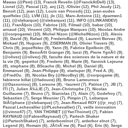
Mawas (@Pem)
(13),
Franck Revelin (@FranckAtDell)
(13),
Lionel
(12),
Pascal
(12),
anj
(12),
/Olivier
(12),
Phil Jeudy
(12),
Benoit
(12),
jean
(12),
Louis van Proosdij
(11),
jean-eudes
queffelec
(11),
LVM
(11),
jlc
(11),
Marc-Antoine
(11),
dparmen1
(11),
(@slebarque) (@slebarque)
(11),
INFO (@LINKANDEV)
(11),
FranÃ§ois
(10),
Fabrice
(10),
Filmail
(10),
babar
(10),
arnaud
(10),
Vincent
(10),
Philippe Marques
(10),
Nicolas Andre
(@corpogame)
(10),
Michel Nizon (@MichelNizon)
(10),
Alexis
(9),
David
(9),
Rafael
(9),
FredericBaud
(9),
Laurent Bervas
(9),
Mickael
(9),
Hugues
(9),
ZISERMAN
(9),
Olivier Travers
(9),
Chris
(9),
jequeffelec
(9),
Yann
(9),
Fabrice Epelboin
(9),
Benjamin
(9),
BenoÃ®t Granger
(9),
laozi
(9),
Pierre YgriÃ©
(9),
(@olivez) (@olivez)
(9),
faculte des sciences de la nature et de
la vie
(9),
gepettot
(9),
Frederic
(8),
Marie
(8),
Yannick Lejeune
(8),
stephane
(8),
BScache
(8),
Michel
(8),
Daniel
(8),
Emmanuel
(8),
Jean-Philippe
(8),
startuper
(8),
Fred A.
(8),
@FredOu_
(8),
Nicolas Bry (@NicoBry)
(8),
@corpogame
(8),
fabienne billat (@fadouce)
(8),
Bruno Lamouroux
(@Dassoniou)
(8),
Lereune
(8),
~laurent
(7),
Patrice
(7),
JB
(7),
ITI
(7),
Julien Ã‰LIE
(7),
Jean-Christophe
(7),
Nicolas
Guillaume
(7),
Bruno
(7),
Stanislas
(7),
Alain
(7),
Godefroy
(7),
Sebastien
(7),
Serge Meunier
(7),
Pimpin
(7),
Lebarque
StÃ©phane (@slebarque)
(7),
Jean-Renaud ROY (@jr_roy)
(7),
Pascal Lechevallier (@PLechevallier)
(7),
veille innovation
(@vinno47)
(7),
YAN THOINET (@YanThoinet)
(7),
Fabien
RAYNAUD (@FabienRaynaud)
(7),
Partech Shaker
(@PartechShaker)
(7),
arderborelnot
(7),
arderbor elnot
(7),
Legend
(6),
Romain
(6),
JÃ©rÃ´me
(6),
Paul
(6),
Eric
(6),
Serge