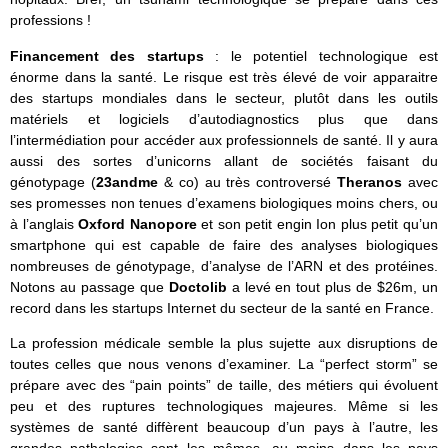
professions !
Financement des startups
: le potentiel technologique est
énorme dans la santé. Le risque est très élevé de voir apparaitre
des startups mondiales dans le secteur, plutôt dans les outils
matériels et logiciels d’autodiagnostics plus que dans
l’intermédiation pour accéder aux professionnels de santé. Il y aura
aussi des sortes d’unicorns allant de sociétés faisant du
génotypage (
23andme
& co) au très controversé
Theranos
avec
ses promesses non tenues d’examens biologiques moins chers, ou
à l’anglais
Oxford Nanopore
et son petit engin Ion plus petit qu’un
smartphone qui est capable de faire des analyses biologiques
nombreuses de génotypage, d’analyse de l’ARN et des protéines.
Notons au passage que
Doctolib
a levé en tout plus de $26m, un
record dans les startups Internet du secteur de la santé en France.
La profession médicale semble la plus sujette aux disruptions de
toutes celles que nous venons d’examiner. La “perfect storm” se
prépare avec des “pain points” de taille, des métiers qui évoluent
peu et des ruptures technologiques majeures. Même si les
systèmes de santé diffèrent beaucoup d’un pays à l’autre, les
grandes pathologies sont les mêmes, au moins dans les pays