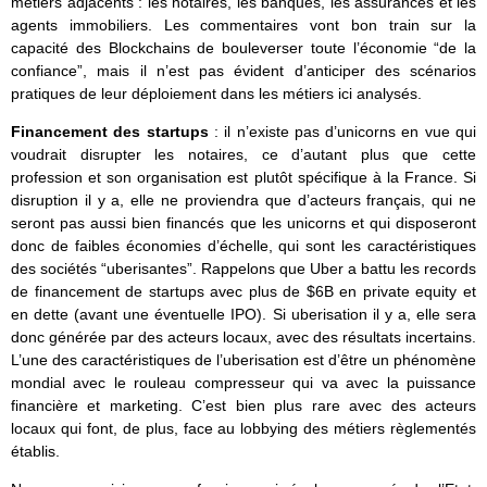
métiers adjacents : les notaires, les banques, les assurances et les
agents immobiliers. Les commentaires vont bon train sur la
capacité des Blockchains de bouleverser toute l’économie “de la
confiance”, mais il n’est pas évident d’anticiper des scénarios
pratiques de leur déploiement dans les métiers ici analysés.
Financement des startups
: il n’existe pas d’unicorns en vue qui
voudrait disrupter les notaires, ce d’autant plus que cette
profession et son organisation est plutôt spécifique à la France. Si
disruption il y a, elle ne proviendra que d’acteurs français, qui ne
seront pas aussi bien financés que les unicorns et qui disposeront
donc de faibles économies d’échelle, qui sont les caractéristiques
des sociétés “uberisantes”. Rappelons que Uber a battu les records
de financement de startups avec plus de $6B en private equity et
en dette (avant une éventuelle IPO). Si uberisation il y a, elle sera
donc générée par des acteurs locaux, avec des résultats incertains.
L’une des caractéristiques de l’uberisation est d’être un phénomène
mondial avec le rouleau compresseur qui va avec la puissance
financière et marketing. C’est bien plus rare avec des acteurs
locaux qui font, de plus, face au lobbying des métiers règlementés
établis.