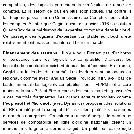
comptables, des logiciels permettent la vérification de tenue de
comptes. Et ils seront de plus en plus sophistiqués. Par contre, il
fait toujours passer par un Commissaire aux Comptes pour valider
les comptes. A noter que Cegid lançait en janvier 2016 sa solution
QuadraBox de numérisation de l’expertise comptable dans le cloud.
Ce passage des logiciels d’expertise comptable au cloud a été
relativement lent mais est maintenant bien en marche.
Financement des startups
: il n’y a pour l’instant pas d’unicorns
en puissance dans les logiciels de comptabilité. D’ailleurs, les
logiciels de comptabilité existent depuis des décennies. En France,
Cegid
est le leader du marché. Les leaders sont nationaux ou
régionaux comme avec l’anglais
Sage
. Pourquoi n’il y a-t-il pas de
leader mondial des logiciels comptables pour TPE/PME et encore
moins notariaux ? Peut-être à cause des couts marketing associés
à ces marchés fragmentés. Les grands acteurs mondiaux comme
Peoplesoft
et
Microsoft
(avec Dynamics) proposent des solutions
d’ERP qui intègrent la comptabilité. Ils ciblent plutôt les moyennes
et grandes entreprises. On voit en tout cas émerger de nombreux
services de comptabilité en ligne d’origine nationale, créant un
marché très fragmenté derrière Cegid. Un petit tour par Google