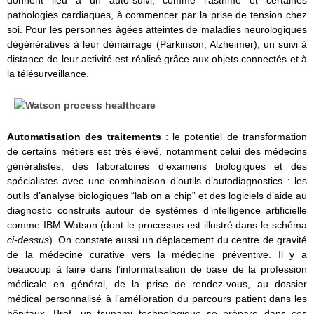
donnent lieu à un auto-suivi, comme l’asthme et certaines
pathologies cardiaques, à commencer par la prise de tension chez
soi. Pour les personnes âgées atteintes de maladies neurologiques
dégénératives à leur démarrage (Parkinson, Alzheimer), un suivi à
distance de leur activité est réalisé grâce aux objets connectés et à
la télésurveillance.
Automatisation des traitements
: le potentiel de transformation
de certains métiers est très élevé, notamment celui des médecins
généralistes, des laboratoires d’examens biologiques et des
spécialistes avec une combinaison d’outils d’autodiagnostics : les
outils d’analyse biologiques “lab on a chip” et des logiciels d’aide au
diagnostic construits autour de systèmes d’intelligence artificielle
comme IBM Watson (dont le processus est illustré dans le schéma
ci-dessus
). On constate aussi un déplacement du centre de gravité
de la médecine curative vers la médecine préventive. Il y a
beaucoup à faire dans l’informatisation de base de la profession
médicale en général, de la prise de rendez-vous, au dossier
médical personnalisé à l’amélioration du parcours patient dans les
hôpitaux. Bref, un tsunami technologique se prépare dans ces