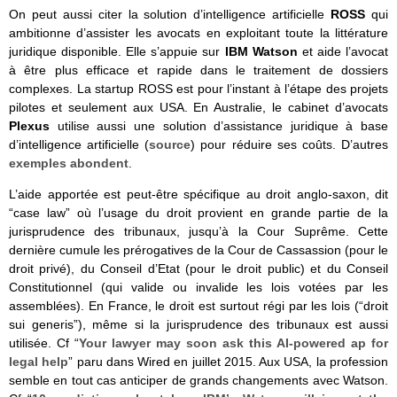
On peut aussi citer la solution d’intelligence artificielle
ROSS
qui
ambitionne d’assister les avocats en exploitant toute la littérature
juridique disponible. Elle s’appuie sur
IBM Watson
et aide l’avocat
à être plus efficace et rapide dans le traitement de dossiers
complexes. La startup ROSS est pour l’instant à l’étape des projets
pilotes et seulement aux USA. En Australie, le cabinet d’avocats
Plexus
utilise aussi une solution d’assistance juridique à base
d’intelligence artificielle (
source
) pour réduire ses coûts. D’autres
exemples abondent
.
L’aide apportée est peut-être spécifique au droit anglo-saxon, dit
“case law” où l’usage du droit provient en grande partie de la
jurisprudence des tribunaux, jusqu’à la Cour Suprême. Cette
dernière cumule les prérogatives de la Cour de Cassassion (pour le
droit privé), du Conseil d’Etat (pour le droit public) et du Conseil
Constitutionnel (qui valide ou invalide les lois votées par les
assemblées). En France, le droit est surtout régi par les lois (“droit
sui generis”), même si la jurisprudence des tribunaux est aussi
utilisée. Cf “
Your lawyer may soon ask this AI-powered ap for
legal help
” paru dans Wired en juillet 2015. Aux USA, la profession
semble en tout cas anticiper de grands changements avec Watson.