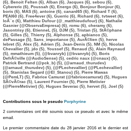
(6),
Benoit Felten
(6),
Alban
(6),
Jacques
(6),
sebou
(6),
Cybereric
(6),
Poussah
(6),
Energo
(6),
Bonjour Bonjour
(6),
boris
(6),
MAS
(6),
antoine
(6),
canard65
(6),
Richard T
(6),
PEAI60
(6),
Free4ever
(6),
Guerric
(6),
Richard
(6),
tvtweet
(6),
loÃ¯c
(6),
Matthieu Dufour (@_matthieudufour)
(6),
Nathalie
Gasnier (@ObservaEmpresa)
(6),
romu
(6),
cheramy
(6),
Jasontrisy
(6),
EtienneL
(5),
DJM
(5),
Tristan
(5),
StÃ©phane
(5),
Gilles
(5),
Thierry
(5),
Alphonse
(5),
apbianco
(5),
dePassage
(5),
Sans_importance
(5),
AurÃ©lien
(5),
herve
lebret
(5),
Alex
(5),
Adrien
(5),
Jean-Denis
(5),
NM
(5),
Nicolas
Chevallier
(5),
jdo
(5),
Youssef
(5),
Renaud
(5),
Alain Raynaud
(5),
mmathieum
(5),
(@bvanryb) (@bvanryb)
(5),
Boris
DefrÃ©ville (@AudioSense)
(5),
cedric naux (@cnaux)
(5),
Patrick Bertrand (@pck_b)
(5),
(@arnaud_thurudev)
(@arnaud_thurudev)
(5),
(@PLechevallier) (@PLechevallier)
(5),
Stanislas Segard (@El_Stanou)
(5),
Pierre Mawas
(@PemLT)
(5),
Fabrice Camurat (@fabricecamurat)
(5),
Hugues
SÃ©vÃ©rac
(5),
Laurent Fournier
(5),
Pierre Metivier
(@PierreMetivier)
(5),
Hugues Severac
(5),
hervet
(5),
Joel
(5)
Contributions sous le pseudo
Porphyrine
2 commentaires ont été soumis sous ce pseudo et avec le même
email.
Le premier commentaire date du 28 janvier 2016 et le dernier est