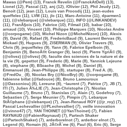
Mawas (@Pem)
(13),
Franck Revelin (@FranckAtDell)
(13),
Lionel
(12),
Pascal
(12),
anj
(12),
/Olivier
(12),
Phil Jeudy
(12),
Benoit
(12),
jean
(12),
Louis van Proosdij
(11),
jean-eudes
queffelec
(11),
LVM
(11),
jlc
(11),
Marc-Antoine
(11),
dparmen1
(11),
(@slebarque) (@slebarque)
(11),
INFO (@LINKANDEV)
(11),
FranÃ§ois
(10),
Fabrice
(10),
Filmail
(10),
babar
(10),
arnaud
(10),
Vincent
(10),
Philippe Marques
(10),
Nicolas Andre
(@corpogame)
(10),
Michel Nizon (@MichelNizon)
(10),
Alexis
(9),
David
(9),
Rafael
(9),
FredericBaud
(9),
Laurent Bervas
(9),
Mickael
(9),
Hugues
(9),
ZISERMAN
(9),
Olivier Travers
(9),
Chris
(9),
jequeffelec
(9),
Yann
(9),
Fabrice Epelboin
(9),
Benjamin
(9),
BenoÃ®t Granger
(9),
laozi
(9),
Pierre YgriÃ©
(9),
(@olivez) (@olivez)
(9),
faculte des sciences de la nature et de
la vie
(9),
gepettot
(9),
Frederic
(8),
Marie
(8),
Yannick Lejeune
(8),
stephane
(8),
BScache
(8),
Michel
(8),
Daniel
(8),
Emmanuel
(8),
Jean-Philippe
(8),
startuper
(8),
Fred A.
(8),
@FredOu_
(8),
Nicolas Bry (@NicoBry)
(8),
@corpogame
(8),
fabienne billat (@fadouce)
(8),
Bruno Lamouroux
(@Dassoniou)
(8),
Lereune
(8),
~laurent
(7),
Patrice
(7),
JB
(7),
ITI
(7),
Julien Ã‰LIE
(7),
Jean-Christophe
(7),
Nicolas
Guillaume
(7),
Bruno
(7),
Stanislas
(7),
Alain
(7),
Godefroy
(7),
Sebastien
(7),
Serge Meunier
(7),
Pimpin
(7),
Lebarque
StÃ©phane (@slebarque)
(7),
Jean-Renaud ROY (@jr_roy)
(7),
Pascal Lechevallier (@PLechevallier)
(7),
veille innovation
(@vinno47)
(7),
YAN THOINET (@YanThoinet)
(7),
Fabien
RAYNAUD (@FabienRaynaud)
(7),
Partech Shaker
(@PartechShaker)
(7),
arderborelnot
(7),
arderbor elnot
(7),
Legend
(6),
Romain
(6),
JÃ©rÃ´me
(6),
Paul
(6),
Eric
(6),
Serge