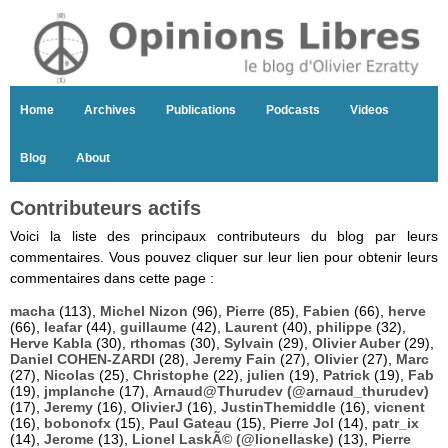
Home
Archives
Publications
Podcasts
Videos
Blog
About
Contributeurs actifs
Voici la liste des principaux contributeurs du blog par leurs
commentaires. Vous pouvez cliquer sur leur lien pour obtenir leurs
commentaires dans cette page :
macha
(113),
Michel Nizon
(96),
Pierre
(85),
Fabien
(66),
herve
(66),
leafar
(44),
guillaume
(42),
Laurent
(40),
philippe
(32),
Herve Kabla
(30),
rthomas
(30),
Sylvain
(29),
Olivier Auber
(29),
Daniel COHEN-ZARDI
(28),
Jeremy Fain
(27),
Olivier
(27),
Marc
(27),
Nicolas
(25),
Christophe
(22),
julien
(19),
Patrick
(19),
Fab
(19),
jmplanche
(17),
Arnaud@Thurudev (@arnaud_thurudev)
(17),
Jeremy
(16),
OlivierJ
(16),
JustinThemiddle
(16),
vicnent
(16),
bobonofx
(15),
Paul Gateau
(15),
Pierre Jol
(14),
patr_ix
(14),
Jerome
(13),
Lionel LaskÃ© (@lionellaske)
(13),
Pierre