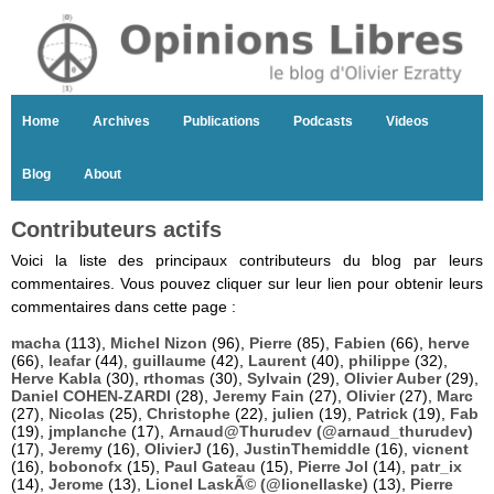
Home
Archives
Publications
Podcasts
Videos
Blog
About
Contributeurs actifs
Voici la liste des principaux contributeurs du blog par leurs
commentaires. Vous pouvez cliquer sur leur lien pour obtenir leurs
commentaires dans cette page :
macha
(113),
Michel Nizon
(96),
Pierre
(85),
Fabien
(66),
herve
(66),
leafar
(44),
guillaume
(42),
Laurent
(40),
philippe
(32),
Herve Kabla
(30),
rthomas
(30),
Sylvain
(29),
Olivier Auber
(29),
Daniel COHEN-ZARDI
(28),
Jeremy Fain
(27),
Olivier
(27),
Marc
(27),
Nicolas
(25),
Christophe
(22),
julien
(19),
Patrick
(19),
Fab
(19),
jmplanche
(17),
Arnaud@Thurudev (@arnaud_thurudev)
(17),
Jeremy
(16),
OlivierJ
(16),
JustinThemiddle
(16),
vicnent
(16),
bobonofx
(15),
Paul Gateau
(15),
Pierre Jol
(14),
patr_ix
(14),
Jerome
(13),
Lionel LaskÃ© (@lionellaske)
(13),
Pierre