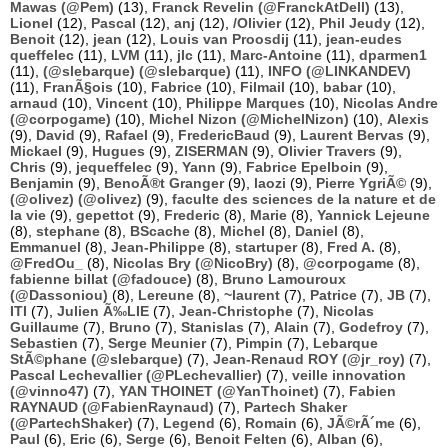
Mawas (@Pem)
(13),
Franck Revelin (@FranckAtDell)
(13),
Lionel
(12),
Pascal
(12),
anj
(12),
/Olivier
(12),
Phil Jeudy
(12),
Benoit
(12),
jean
(12),
Louis van Proosdij
(11),
jean-eudes
queffelec
(11),
LVM
(11),
jlc
(11),
Marc-Antoine
(11),
dparmen1
(11),
(@slebarque) (@slebarque)
(11),
INFO (@LINKANDEV)
(11),
FranÃ§ois
(10),
Fabrice
(10),
Filmail
(10),
babar
(10),
arnaud
(10),
Vincent
(10),
Philippe Marques
(10),
Nicolas Andre
(@corpogame)
(10),
Michel Nizon (@MichelNizon)
(10),
Alexis
(9),
David
(9),
Rafael
(9),
FredericBaud
(9),
Laurent Bervas
(9),
Mickael
(9),
Hugues
(9),
ZISERMAN
(9),
Olivier Travers
(9),
Chris
(9),
jequeffelec
(9),
Yann
(9),
Fabrice Epelboin
(9),
Benjamin
(9),
BenoÃ®t Granger
(9),
laozi
(9),
Pierre YgriÃ©
(9),
(@olivez) (@olivez)
(9),
faculte des sciences de la nature et de
la vie
(9),
gepettot
(9),
Frederic
(8),
Marie
(8),
Yannick Lejeune
(8),
stephane
(8),
BScache
(8),
Michel
(8),
Daniel
(8),
Emmanuel
(8),
Jean-Philippe
(8),
startuper
(8),
Fred A.
(8),
@FredOu_
(8),
Nicolas Bry (@NicoBry)
(8),
@corpogame
(8),
fabienne billat (@fadouce)
(8),
Bruno Lamouroux
(@Dassoniou)
(8),
Lereune
(8),
~laurent
(7),
Patrice
(7),
JB
(7),
ITI
(7),
Julien Ã‰LIE
(7),
Jean-Christophe
(7),
Nicolas
Guillaume
(7),
Bruno
(7),
Stanislas
(7),
Alain
(7),
Godefroy
(7),
Sebastien
(7),
Serge Meunier
(7),
Pimpin
(7),
Lebarque
StÃ©phane (@slebarque)
(7),
Jean-Renaud ROY (@jr_roy)
(7),
Pascal Lechevallier (@PLechevallier)
(7),
veille innovation
(@vinno47)
(7),
YAN THOINET (@YanThoinet)
(7),
Fabien
RAYNAUD (@FabienRaynaud)
(7),
Partech Shaker
(@PartechShaker)
(7),
Legend
(6),
Romain
(6),
JÃ©rÃ´me
(6),
Paul
(6),
Eric
(6),
Serge
(6),
Benoit Felten
(6),
Alban
(6),