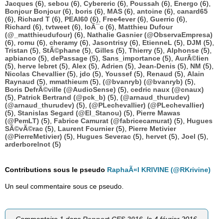
Jacques
(6),
sebou
(6),
Cybereric
(6),
Poussah
(6),
Energo
(6),
Bonjour Bonjour
(6),
boris
(6),
MAS
(6),
antoine
(6),
canard65
(6),
Richard T
(6),
PEAI60
(6),
Free4ever
(6),
Guerric
(6),
Richard
(6),
tvtweet
(6),
loÃ¯c
(6),
Matthieu Dufour
(@_matthieudufour)
(6),
Nathalie Gasnier (@ObservaEmpresa)
(6),
romu
(6),
cheramy
(6),
Jasontrisy
(6),
EtienneL
(5),
DJM
(5),
Tristan
(5),
StÃ©phane
(5),
Gilles
(5),
Thierry
(5),
Alphonse
(5),
apbianco
(5),
dePassage
(5),
Sans_importance
(5),
AurÃ©lien
(5),
herve lebret
(5),
Alex
(5),
Adrien
(5),
Jean-Denis
(5),
NM
(5),
Nicolas Chevallier
(5),
jdo
(5),
Youssef
(5),
Renaud
(5),
Alain
Raynaud
(5),
mmathieum
(5),
(@bvanryb) (@bvanryb)
(5),
Boris DefrÃ©ville (@AudioSense)
(5),
cedric naux (@cnaux)
(5),
Patrick Bertrand (@pck_b)
(5),
(@arnaud_thurudev)
(@arnaud_thurudev)
(5),
(@PLechevallier) (@PLechevallier)
(5),
Stanislas Segard (@El_Stanou)
(5),
Pierre Mawas
(@PemLT)
(5),
Fabrice Camurat (@fabricecamurat)
(5),
Hugues
SÃ©vÃ©rac
(5),
Laurent Fournier
(5),
Pierre Metivier
(@PierreMetivier)
(5),
Hugues Severac
(5),
hervet
(5),
Joel
(5),
arderborelnot
(5)
Contributions sous le pseudo
RaphaÃ«l KRIVINE (@RKrivine)
Un seul commentaire sous ce pseudo.