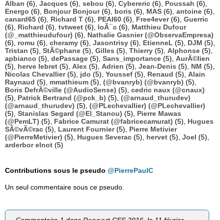
Alban
(6),
Jacques
(6),
sebou
(6),
Cybereric
(6),
Poussah
(6),
Energo
(6),
Bonjour Bonjour
(6),
boris
(6),
MAS
(6),
antoine
(6),
canard65
(6),
Richard T
(6),
PEAI60
(6),
Free4ever
(6),
Guerric
(6),
Richard
(6),
tvtweet
(6),
loÃ¯c
(6),
Matthieu Dufour
(@_matthieudufour)
(6),
Nathalie Gasnier (@ObservaEmpresa)
(6),
romu
(6),
cheramy
(6),
Jasontrisy
(6),
EtienneL
(5),
DJM
(5),
Tristan
(5),
StÃ©phane
(5),
Gilles
(5),
Thierry
(5),
Alphonse
(5),
apbianco
(5),
dePassage
(5),
Sans_importance
(5),
AurÃ©lien
(5),
herve lebret
(5),
Alex
(5),
Adrien
(5),
Jean-Denis
(5),
NM
(5),
Nicolas Chevallier
(5),
jdo
(5),
Youssef
(5),
Renaud
(5),
Alain
Raynaud
(5),
mmathieum
(5),
(@bvanryb) (@bvanryb)
(5),
Boris DefrÃ©ville (@AudioSense)
(5),
cedric naux (@cnaux)
(5),
Patrick Bertrand (@pck_b)
(5),
(@arnaud_thurudev)
(@arnaud_thurudev)
(5),
(@PLechevallier) (@PLechevallier)
(5),
Stanislas Segard (@El_Stanou)
(5),
Pierre Mawas
(@PemLT)
(5),
Fabrice Camurat (@fabricecamurat)
(5),
Hugues
SÃ©vÃ©rac
(5),
Laurent Fournier
(5),
Pierre Metivier
(@PierreMetivier)
(5),
Hugues Severac
(5),
hervet
(5),
Joel
(5),
arderbor elnot
(5)
Contributions sous le pseudo
@PierrePaulC
Un seul commentaire sous ce pseudo.