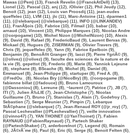
Mawas (@Pem)
(13),
Franck Revelin (@FranckAtDell)
(13),
Lionel
(12),
Pascal
(12),
anj
(12),
/Olivier
(12),
Phil Jeudy
(12),
Benoit
(12),
jean
(12),
Louis van Proosdij
(11),
jean-eudes
queffelec
(11),
LVM
(11),
jlc
(11),
Marc-Antoine
(11),
dparmen1
(11),
(@slebarque) (@slebarque)
(11),
INFO (@LINKANDEV)
(11),
FranÃ§ois
(10),
Fabrice
(10),
Filmail
(10),
babar
(10),
arnaud
(10),
Vincent
(10),
Philippe Marques
(10),
Nicolas Andre
(@corpogame)
(10),
Michel Nizon (@MichelNizon)
(10),
Alexis
(9),
David
(9),
Rafael
(9),
FredericBaud
(9),
Laurent Bervas
(9),
Mickael
(9),
Hugues
(9),
ZISERMAN
(9),
Olivier Travers
(9),
Chris
(9),
jequeffelec
(9),
Yann
(9),
Fabrice Epelboin
(9),
Benjamin
(9),
BenoÃ®t Granger
(9),
laozi
(9),
Pierre YgriÃ©
(9),
(@olivez) (@olivez)
(9),
faculte des sciences de la nature et de
la vie
(9),
gepettot
(9),
Frederic
(8),
Marie
(8),
Yannick Lejeune
(8),
stephane
(8),
BScache
(8),
Michel
(8),
Daniel
(8),
Emmanuel
(8),
Jean-Philippe
(8),
startuper
(8),
Fred A.
(8),
@FredOu_
(8),
Nicolas Bry (@NicoBry)
(8),
@corpogame
(8),
fabienne billat (@fadouce)
(8),
Bruno Lamouroux
(@Dassoniou)
(8),
Lereune
(8),
~laurent
(7),
Patrice
(7),
JB
(7),
ITI
(7),
Julien Ã‰LIE
(7),
Jean-Christophe
(7),
Nicolas
Guillaume
(7),
Bruno
(7),
Stanislas
(7),
Alain
(7),
Godefroy
(7),
Sebastien
(7),
Serge Meunier
(7),
Pimpin
(7),
Lebarque
StÃ©phane (@slebarque)
(7),
Jean-Renaud ROY (@jr_roy)
(7),
Pascal Lechevallier (@PLechevallier)
(7),
veille innovation
(@vinno47)
(7),
YAN THOINET (@YanThoinet)
(7),
Fabien
RAYNAUD (@FabienRaynaud)
(7),
Partech Shaker
(@PartechShaker)
(7),
arderborelnot
(7),
Legend
(6),
Romain
(6),
JÃ©rÃ´me
(6),
Paul
(6),
Eric
(6),
Serge
(6),
Benoit Felten
(6),