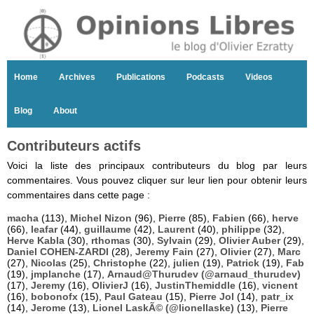
Home
Archives
Publications
Podcasts
Videos
Blog
About
Contributeurs actifs
Voici la liste des principaux contributeurs du blog par leurs
commentaires. Vous pouvez cliquer sur leur lien pour obtenir leurs
commentaires dans cette page :
macha
(113),
Michel Nizon
(96),
Pierre
(85),
Fabien
(66),
herve
(66),
leafar
(44),
guillaume
(42),
Laurent
(40),
philippe
(32),
Herve Kabla
(30),
rthomas
(30),
Sylvain
(29),
Olivier Auber
(29),
Daniel COHEN-ZARDI
(28),
Jeremy Fain
(27),
Olivier
(27),
Marc
(27),
Nicolas
(25),
Christophe
(22),
julien
(19),
Patrick
(19),
Fab
(19),
jmplanche
(17),
Arnaud@Thurudev (@arnaud_thurudev)
(17),
Jeremy
(16),
OlivierJ
(16),
JustinThemiddle
(16),
vicnent
(16),
bobonofx
(15),
Paul Gateau
(15),
Pierre Jol
(14),
patr_ix
(14),
Jerome
(13),
Lionel LaskÃ© (@lionellaske)
(13),
Pierre