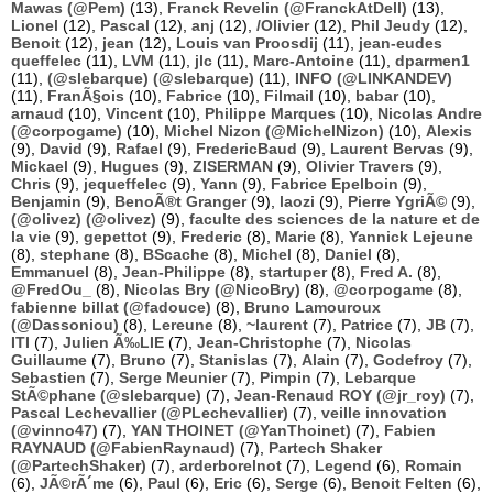
Mawas (@Pem)
(13),
Franck Revelin (@FranckAtDell)
(13),
Lionel
(12),
Pascal
(12),
anj
(12),
/Olivier
(12),
Phil Jeudy
(12),
Benoit
(12),
jean
(12),
Louis van Proosdij
(11),
jean-eudes
queffelec
(11),
LVM
(11),
jlc
(11),
Marc-Antoine
(11),
dparmen1
(11),
(@slebarque) (@slebarque)
(11),
INFO (@LINKANDEV)
(11),
FranÃ§ois
(10),
Fabrice
(10),
Filmail
(10),
babar
(10),
arnaud
(10),
Vincent
(10),
Philippe Marques
(10),
Nicolas Andre
(@corpogame)
(10),
Michel Nizon (@MichelNizon)
(10),
Alexis
(9),
David
(9),
Rafael
(9),
FredericBaud
(9),
Laurent Bervas
(9),
Mickael
(9),
Hugues
(9),
ZISERMAN
(9),
Olivier Travers
(9),
Chris
(9),
jequeffelec
(9),
Yann
(9),
Fabrice Epelboin
(9),
Benjamin
(9),
BenoÃ®t Granger
(9),
laozi
(9),
Pierre YgriÃ©
(9),
(@olivez) (@olivez)
(9),
faculte des sciences de la nature et de
la vie
(9),
gepettot
(9),
Frederic
(8),
Marie
(8),
Yannick Lejeune
(8),
stephane
(8),
BScache
(8),
Michel
(8),
Daniel
(8),
Emmanuel
(8),
Jean-Philippe
(8),
startuper
(8),
Fred A.
(8),
@FredOu_
(8),
Nicolas Bry (@NicoBry)
(8),
@corpogame
(8),
fabienne billat (@fadouce)
(8),
Bruno Lamouroux
(@Dassoniou)
(8),
Lereune
(8),
~laurent
(7),
Patrice
(7),
JB
(7),
ITI
(7),
Julien Ã‰LIE
(7),
Jean-Christophe
(7),
Nicolas
Guillaume
(7),
Bruno
(7),
Stanislas
(7),
Alain
(7),
Godefroy
(7),
Sebastien
(7),
Serge Meunier
(7),
Pimpin
(7),
Lebarque
StÃ©phane (@slebarque)
(7),
Jean-Renaud ROY (@jr_roy)
(7),
Pascal Lechevallier (@PLechevallier)
(7),
veille innovation
(@vinno47)
(7),
YAN THOINET (@YanThoinet)
(7),
Fabien
RAYNAUD (@FabienRaynaud)
(7),
Partech Shaker
(@PartechShaker)
(7),
arderborelnot
(7),
Legend
(6),
Romain
(6),
JÃ©rÃ´me
(6),
Paul
(6),
Eric
(6),
Serge
(6),
Benoit Felten
(6),