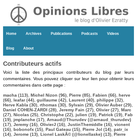
Home
Archives
Publications
Podcasts
Videos
Blog
About
Contributeurs actifs
Voici la liste des principaux contributeurs du blog par leurs
commentaires. Vous pouvez cliquer sur leur lien pour obtenir leurs
commentaires dans cette page :
macha
(113),
Michel Nizon
(96),
Pierre
(85),
Fabien
(66),
herve
(66),
leafar
(44),
guillaume
(42),
Laurent
(40),
philippe
(32),
Herve Kabla
(30),
rthomas
(30),
Sylvain
(29),
Olivier Auber
(29),
Daniel COHEN-ZARDI
(28),
Jeremy Fain
(27),
Olivier
(27),
Marc
(27),
Nicolas
(25),
Christophe
(22),
julien
(19),
Patrick
(19),
Fab
(19),
jmplanche
(17),
Arnaud@Thurudev (@arnaud_thurudev)
(17),
Jeremy
(16),
OlivierJ
(16),
JustinThemiddle
(16),
vicnent
(16),
bobonofx
(15),
Paul Gateau
(15),
Pierre Jol
(14),
patr_ix
(14),
Jerome
(13),
Lionel LaskÃ© (@lionellaske)
(13),
Pierre