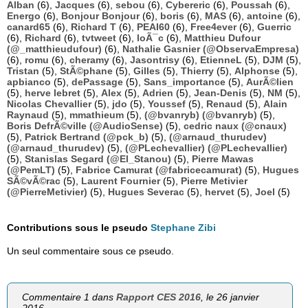
Alban
(6),
Jacques
(6),
sebou
(6),
Cybereric
(6),
Poussah
(6),
Energo
(6),
Bonjour Bonjour
(6),
boris
(6),
MAS
(6),
antoine
(6),
canard65
(6),
Richard T
(6),
PEAI60
(6),
Free4ever
(6),
Guerric
(6),
Richard
(6),
tvtweet
(6),
loÃ¯c
(6),
Matthieu Dufour
(@_matthieudufour)
(6),
Nathalie Gasnier (@ObservaEmpresa)
(6),
romu
(6),
cheramy
(6),
Jasontrisy
(6),
EtienneL
(5),
DJM
(5),
Tristan
(5),
StÃ©phane
(5),
Gilles
(5),
Thierry
(5),
Alphonse
(5),
apbianco
(5),
dePassage
(5),
Sans_importance
(5),
AurÃ©lien
(5),
herve lebret
(5),
Alex
(5),
Adrien
(5),
Jean-Denis
(5),
NM
(5),
Nicolas Chevallier
(5),
jdo
(5),
Youssef
(5),
Renaud
(5),
Alain
Raynaud
(5),
mmathieum
(5),
(@bvanryb) (@bvanryb)
(5),
Boris DefrÃ©ville (@AudioSense)
(5),
cedric naux (@cnaux)
(5),
Patrick Bertrand (@pck_b)
(5),
(@arnaud_thurudev)
(@arnaud_thurudev)
(5),
(@PLechevallier) (@PLechevallier)
(5),
Stanislas Segard (@El_Stanou)
(5),
Pierre Mawas
(@PemLT)
(5),
Fabrice Camurat (@fabricecamurat)
(5),
Hugues
SÃ©vÃ©rac
(5),
Laurent Fournier
(5),
Pierre Metivier
(@PierreMetivier)
(5),
Hugues Severac
(5),
hervet
(5),
Joel
(5)
Contributions sous le pseudo
Stephane Zibi
Un seul commentaire sous ce pseudo.
Commentaire 1 dans
Rapport CES 2016
, le 26 janvier