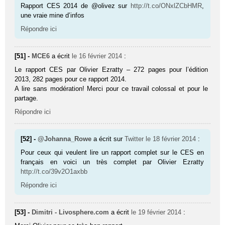
Rapport CES 2014 de @olivez sur
http://t.co/ONxlZCbHMR
,
une vraie mine d’infos
Répondre ici
[51] -
MCE6
a écrit
le 16 février 2014
:
Le rapport CES par Olivier Ezratty – 272 pages pour l’édition
2013, 282 pages pour ce rapport 2014.
A lire sans modération! Merci pour ce travail colossal et pour le
partage.
Répondre ici
[52] -
@Johanna_Rowe
a écrit sur
Twitter
le 18 février 2014
:
Pour ceux qui veulent lire un rapport complet sur le CES en
français en voici un très complet par Olivier Ezratty
http://t.co/39v2O1axbb
Répondre ici
[53] -
Dimitri - Livosphere.com
a écrit
le 19 février 2014
: