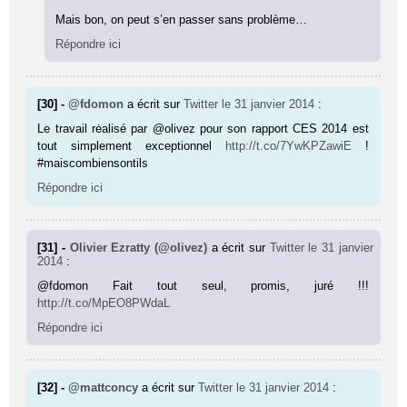
Mais bon, on peut s’en passer sans problème…
Répondre ici
[30] -
@fdomon
a écrit sur
Twitter
le 31 janvier 2014
:
Le travail rėalisé par @olivez pour son rapport CES 2014 est
tout simplement exceptionnel
http://t.co/7YwKPZawiE
!
#maiscombiensontils
Répondre ici
[31] -
Olivier Ezratty (@olivez)
a écrit sur
Twitter
le 31 janvier
2014
:
@fdomon Fait tout seul, promis, juré !!!
http://t.co/MpEO8PWdaL
Répondre ici
[32] -
@mattconcy
a écrit sur
Twitter
le 31 janvier 2014
: