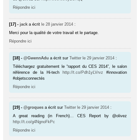
Répondre ici
[17] -
jack
a écrit
le 28 janvier 2014
:
Merci pour la qualité de votre travail et le partage.
Répondre ici
[18] -
@GwennAdu
a écrit sur
Twitter
le 29 janvier 2014
:
Téléchargez gratuitement le “rapport du CES 2014”, le salon
référence de la Hi-tech
http://t.co/Pdh1yLVrvz
#innovation
#objetsconnectés
Répondre ici
[19] -
@groques
a écrit sur
Twitter
le 29 janvier 2014
:
A great reading (in French)… CES Report by @olivez
http://t.co/g4NgnoFkPc
Répondre ici