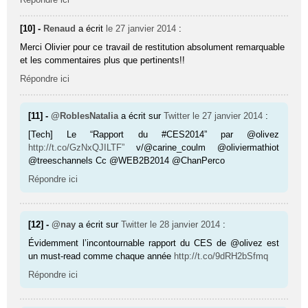
[10] -
Renaud
a écrit
le 27 janvier 2014
:
Merci Olivier pour ce travail de restitution absolument remarquable
et les commentaires plus que pertinents!!
Répondre ici
[11] -
@RoblesNatalia
a écrit sur
Twitter
le 27 janvier 2014
:
[Tech] Le “Rapport du #CES2014” par @olivez
http://t.co/GzNxQJILTF”
v/@carine_coulm @oliviermathiot
@treeschannels Cc @WEB2B2014 @ChanPerco
Répondre ici
[12] -
@nay
a écrit sur
Twitter
le 28 janvier 2014
:
Évidemment l’incontournable rapport du CES de @olivez est
un must-read comme chaque année
http://t.co/9dRH2bSfmq
Répondre ici