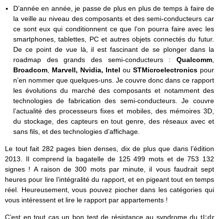
D’année en année, je passe de plus en plus de temps à faire de
la veille au niveau des composants et des semi-conducteurs car
ce sont eux qui conditionnent ce que l’on pourra faire avec les
smartphones, tablettes, PC et autres objets connectés du futur.
De ce point de vue là, il est fascinant de se plonger dans la
roadmap des grands des semi-conducteurs :
Qualcomm
,
Broadcom
,
Marvell, Nvidia, Intel
ou
STMicroelectronics
pour
n’en nommer que quelques-uns. Je couvre donc dans ce rapport
les évolutions du marché des composants et notamment des
technologies de fabrication des semi-conducteurs. Je couvre
l’actualité des processeurs fixes et mobiles, des mémoires 3D,
du stockage, des capteurs en tout genre, des réseaux avec et
sans fils, et des technologies d’affichage.
Le tout fait 282 pages bien denses, dix de plus que dans l’édition
2013. Il comprend la bagatelle de 125 499 mots et de 753 132
signes ! A raison de 300 mots par minute, il vous faudrait sept
heures pour lire l’intégralité du rapport, et en pigeant tout en temps
réel. Heureusement, vous pouvez piocher dans les catégories qui
vous intéressent et lire le rapport par appartements !
C’est en tout cas un bon test de résistance au syndrome du
tl;dr