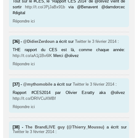
Tout sur le #CES, le “Rapport CES 2014” de @olivez vient de
sortir
http://t.co/JPjJaBx91b
via @Benavent @damdorcec
#digital
Répondre ici
[36] -
@DidierZerdoun
a écrit sur
Twitter
le 3 février 2014
:
THE rapport du CES est là, comme chaque année:
http://t.co/aA1j1Bv6lK
Merci @olivez
Répondre ici
[37] -
@mythomobile
a écrit sur
Twitter
le 3 février 2014
:
Rapport #CES2014 par Olivier Ezratty aka @olivez
http://t.co/DRIVCuXMBf
Répondre ici
[38] -
The BrandLIVE guy (@Thierry_Moussu)
a écrit sur
Twitter
le 3 février 2014
: