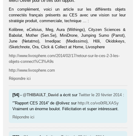
Merci Olivier pour ce très bon rapport.
En complément, voici un article sur les différents objets
connectés français présents au CES avec une vision sur leur
stratégie produit, commerciale, technique … :
Kolibree, eCelsius, Meg, Aura (Withings), Cityzen Sciences &
Babolat, Mother (Sen.Se), MiniDrone, Jumping Sumo (Parrot),
June (Netatmo), Imedipac (Medissimo), Hôli, Okidokeys,
iSketchnote, Ora, Click & Collect at Home, Livosphere
http://www.livosphere.com/2014/02/17/retour-sur-le-ces-2-3-les-
objets-connect%C3%A9s
http://www.livosphere.com
Répondre ici
[54] -
@THIBAULT_David
a écrit sur
Twitter
le 20 février 2014
:
“”Rapport CES 2014” de @olivez sur
http://t.co/vo0tRLXASy
Vraiment un énorme boulot. Félicitation et super intéressant.
Répondre ici