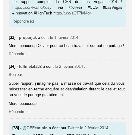
Le rapport complet du CES de Las Vegas 2014 !
http://t.co/RvZHqXqsyr
via @olivez #CES #LasVegas
#Innovation #HighTech
http://t.co/aOT7lvI4g4
Répondre ici
[33] -
proparjak
a écrit
le 1 février 2014
:
Merci beaucoup Olivier pour ce beau travail et surtout ce partage !
Répondre ici
[34] -
fullmetal332
a écrit
le 2 février 2014
:
Bonjour,
Super rapport, j imagine pas la masse de travail que cela du vous
nécessiter en terme enquête et deanbulation durant le ces et tout
sa vous le partagé gratuitement.
Merci beaucoup.
Répondre ici
[35] -
@GEFeminin
a écrit sur
Twitter
le 2 février 2014
: