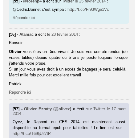
[55] -
@lorenp4
a écrit sur
Twitter
le 25 février 2014
:
@CedricBonnet c’est sympa :
http://t.co/Fr93Wge1Vc
Répondre ici
[56] -
Atamac
a écrit
le 28 février 2014
:
Bonsoir
Olivier
vous êtes un Dieu vivant. Je suis vos compte-rendus (de
vraies bibles) depuis quatre ou 5 ans je peste toujours lorsque
j’attends votre prose.
Si un jour vous avez droit à un excès de bagages je serai celui-là
Merci mille fois pour cet excellent travail
Patrick
Répondre ici
[57] -
Olivier Ezratty (@olivez)
a écrit sur
Twitter
le 17 mars
2014
:
Oyez, le Rapport du CES 2014 est maintenant aussi
disponible au format epub pour tablettes ! Le lien est sur :
http://t.co/T69ljU27tP
.