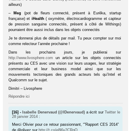
ailleurs)
–
Meg
(pot de fleurs connecté, présent à Eurêka, startup
française) et
iHealth
( oxymètre, électrocardiogramme et capteur
de pression sanguine connectés, présent à côté de Withings)
pourraient être aussi inclus dans les objets connectés
Je te donnerai plus de détails par mail. Tu peux compter sur moi
comme relecteur l’année prochaine !
Dans les prochains jours, je publierai sur
http://www.livosphere.com
un article sur les objets connectés
présents au CES avec une vision sur leurs usages, leur stratégie
commerciale et leur business model ainsi que sur les
mouvements tectoniques des grands acteurs tels qu’Intel et
Qualcomm sur le sujet.
Dimitri – Livosphere
Répondre ici
[16] -
Isabelle Denervaud (@IDenervaud)
a écrit sur
Twitter
le
28 janvier 2014
:
Merci Olivier pour ce retour passionnant, “”Rapport CES 2014”
de @olivez sur
http://t.co/e8l6y2CRqQ