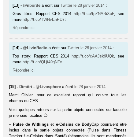
[13] -
@nborde
a écrit sur
Twitter
le 28 janvier 2014
:
Gros titres: Rapport CES 2014
http://t.co/tpZNABiXoF
, see
more
http://t.co/TWNvEnPD7t
Répondre ici
[14] -
@LivinRadio
a écrit sur
Twitter
le 28 janvier 2014
:
Top story: Rapport CES 2014
http://t.co/cAAJsk9UQk
, see
more
http://t.co/QLjf49gNFx
Répondre ici
[15] -
Dimitri - @Livosphere
a écrit
le 28 janvier 2014
:
Merci Olivier, pour ce excellent rapport qui couvre tous les
champs du CES.
Voici quelques retours sur la partie objets connectés sur laquelle
je me suis focalisé 😉
–
Pulse de Withings
et
e-Celsius de BodyCap
pourraient être
inclus dans la partie objets connectés (Pulse dans Fitness
Tracker / e-Celsius dans Santé) (néanmoins, ils sont mentionnés