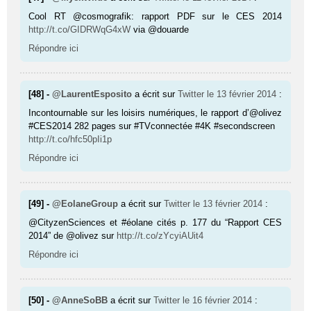
Cool RT @cosmografik: rapport PDF sur le CES 2014
http://t.co/GIDRWqG4xW
via @douarde
Répondre ici
[48] -
@LaurentEsposito
a écrit sur
Twitter
le 13 février 2014
:
Incontournable sur les loisirs numériques, le rapport d’@olivez
#CES2014 282 pages sur #TVconnectée #4K #secondscreen
http://t.co/hfc50pIi1p
Répondre ici
[49] -
@EolaneGroup
a écrit sur
Twitter
le 13 février 2014
:
@CityzenSciences et #éolane cités p. 177 du “Rapport CES
2014” de @olivez sur
http://t.co/zYcyiAUit4
Répondre ici
[50] -
@AnneSoBB
a écrit sur
Twitter
le 16 février 2014
: