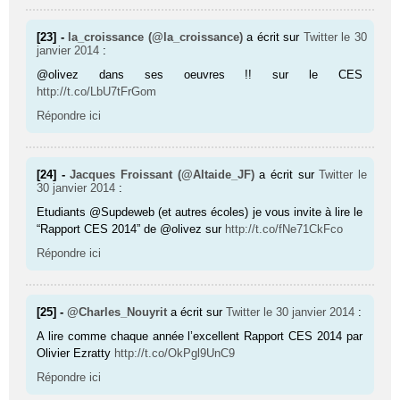
[23] -
la_croissance (@la_croissance)
a écrit sur
Twitter
le 30
janvier 2014
:
@olivez dans ses oeuvres !! sur le CES
http://t.co/LbU7tFrGom
Répondre ici
[24] -
Jacques Froissant (@Altaide_JF)
a écrit sur
Twitter
le
30 janvier 2014
:
Etudiants @Supdeweb (et autres écoles) je vous invite à lire le
“Rapport CES 2014” de @olivez sur
http://t.co/fNe71CkFco
Répondre ici
[25] -
@Charles_Nouyrit
a écrit sur
Twitter
le 30 janvier 2014
:
A lire comme chaque année l’excellent Rapport CES 2014 par
Olivier Ezratty
http://t.co/OkPgl9UnC9
Répondre ici