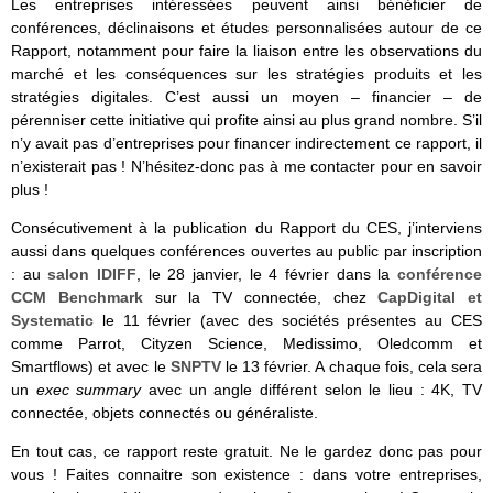
Les entreprises intéressées peuvent ainsi bénéficier de
conférences, déclinaisons et études personnalisées autour de ce
Rapport, notamment pour faire la liaison entre les observations du
marché et les conséquences sur les stratégies produits et les
stratégies digitales. C’est aussi un moyen – financier – de
pérenniser cette initiative qui profite ainsi au plus grand nombre. S’il
n’y avait pas d’entreprises pour financer indirectement ce rapport, il
n’existerait pas ! N’hésitez-donc pas à me contacter pour en savoir
plus !
Consécutivement à la publication du Rapport du CES, j’interviens
aussi dans quelques conférences ouvertes au public par inscription
: au
salon IDIFF
, le 28 janvier, le 4 février dans la
conférence
CCM Benchmark
sur la TV connectée, chez
CapDigital et
Systematic
le 11 février (avec des sociétés présentes au CES
comme Parrot, Cityzen Science, Medissimo, Oledcomm et
Smartflows) et avec le
SNPTV
le 13 février. A chaque fois, cela sera
un
exec summary
avec un angle différent selon le lieu : 4K, TV
connectée, objets connectés ou généraliste.
En tout cas, ce rapport reste gratuit. Ne le gardez donc pas pour
vous ! Faites connaitre son existence : dans votre entreprises,