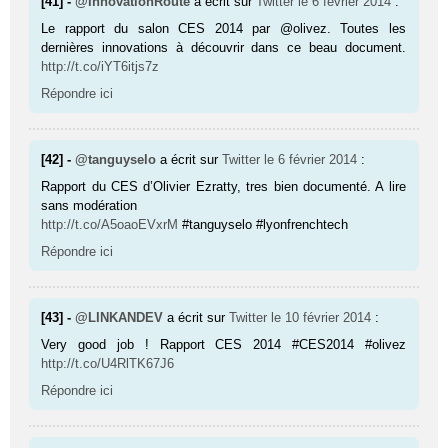
[41] -
@InnovationRoute
a écrit sur
Twitter
le 6 février 2014
:
Le rapport du salon CES 2014 par @olivez. Toutes les
dernières innovations à découvrir dans ce beau document.
http://t.co/iYT6itjs7z
Répondre ici
[42] -
@tanguyselo
a écrit sur
Twitter
le 6 février 2014
:
Rapport du CES d’Olivier Ezratty, tres bien documenté. A lire
sans modération
http://t.co/A5oaoEVxrM
#tanguyselo #lyonfrenchtech
Répondre ici
[43] -
@LINKANDEV
a écrit sur
Twitter
le 10 février 2014
:
Very good job ! Rapport CES 2014 #CES2014 #olivez
http://t.co/U4RlTK67J6
Répondre ici