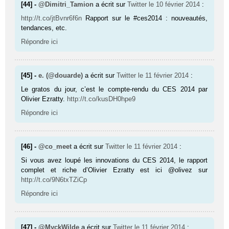
[44] -
@Dimitri_Tamion
a écrit sur
Twitter
le 10 février 2014
:
http://t.co/jtBvnr6f6n
Rapport sur le #ces2014 : nouveautés,
tendances, etc.
Répondre ici
[45] -
e. (@douarde)
a écrit sur
Twitter
le 11 février 2014
:
Le gratos du jour, c’est le compte-rendu du CES 2014 par
Olivier Ezratty.
http://t.co/kusDH0hpe9
Répondre ici
[46] -
@co_meet
a écrit sur
Twitter
le 11 février 2014
:
Si vous avez loupé les innovations du CES 2014, le rapport
complet et riche d’Olivier Ezratty est ici @olivez sur
http://t.co/9N6txTZiCp
Répondre ici
[47] -
@MyckWilde
a écrit sur
Twitter
le 11 février 2014
: