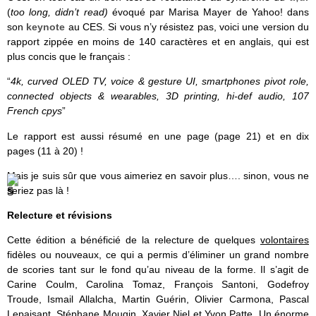
(
too long, didn’t read)
évoqué par Marisa Mayer de Yahoo! dans
son
keynote
au CES. Si vous n’y résistez pas, voici une version du
rapport zippée en moins de 140 caractères et en anglais, qui est
plus concis que le français :
“
4k, curved OLED TV, voice & gesture UI, smartphones pivot role,
connected objects & wearables, 3D printing, hi-def audio, 107
French cpys
”
Le rapport est aussi résumé en une page (page 21) et en dix
pages (11 à 20) !
Mais je suis sûr que vous aimeriez en savoir plus…. sinon, vous ne
seriez pas là !
Relecture et révisions
Cette édition a bénéficié de la relecture de quelques
volontaires
fidèles ou nouveaux, ce qui a permis d’éliminer un grand nombre
de scories tant sur le fond qu’au niveau de la forme. Il s’agit de
Carine Coulm, Carolina Tomaz, François Santoni, Godefroy
Troude, Ismail Allalcha, Martin Guérin, Olivier Carmona, Pascal
Lepaisant, Stéphane Mougin, Xavier Niel et Yvon Patte. Un énorme