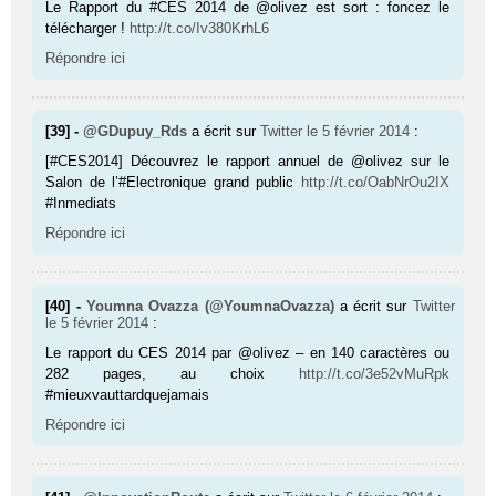
Le Rapport du #CES 2014 de @olivez est sort : foncez le
télécharger !
http://t.co/Iv380KrhL6
Répondre ici
[39] -
@GDupuy_Rds
a écrit sur
Twitter
le 5 février 2014
:
[#CES2014] Découvrez le rapport annuel de @olivez sur le
Salon de l’#Electronique grand public
http://t.co/OabNrOu2IX
#Inmediats
Répondre ici
[40] -
Youmna Ovazza (@YoumnaOvazza)
a écrit sur
Twitter
le 5 février 2014
:
Le rapport du CES 2014 par @olivez – en 140 caractères ou
282 pages, au choix
http://t.co/3e52vMuRpk
#mieuxvauttardquejamais
Répondre ici