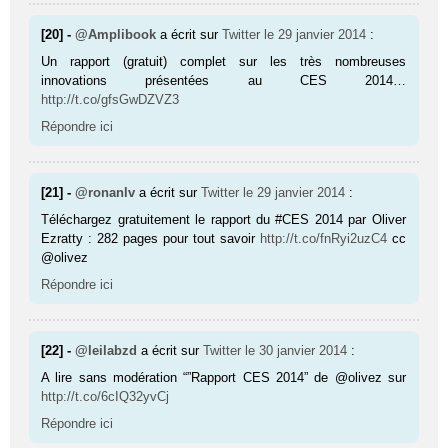
[20] -
@Amplibook
a écrit sur
Twitter
le 29 janvier 2014
:
Un rapport (gratuit) complet sur les très nombreuses
innovations présentées au CES 2014…
http://t.co/gfsGwDZVZ3
Répondre ici
[21] -
@ronanlv
a écrit sur
Twitter
le 29 janvier 2014
:
Téléchargez gratuitement le rapport du #CES 2014 par Oliver
Ezratty : 282 pages pour tout savoir
http://t.co/fnRyi2uzC4
cc
@olivez
Répondre ici
[22] -
@leilabzd
a écrit sur
Twitter
le 30 janvier 2014
:
A lire sans modération “”Rapport CES 2014” de @olivez sur
http://t.co/6cIQ32yvCj
Répondre ici