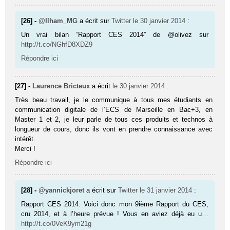
[26] -
@Ilham_MG
a écrit sur
Twitter
le 30 janvier 2014
:
Un vrai bilan “Rapport CES 2014” de @olivez sur
http://t.co/NGhfD8XDZ9
Répondre ici
[27] -
Laurence Bricteux
a écrit
le 30 janvier 2014
:
Très beau travail, je le communique à tous mes étudiants en
communication digitale de l’ECS de Marseille en Bac+3, en
Master 1 et 2, je leur parle de tous ces produits et technos à
longueur de cours, donc ils vont en prendre connaissance avec
intérêt.
Merci !
Répondre ici
[28] -
@yannickjoret
a écrit sur
Twitter
le 31 janvier 2014
:
Rapport CES 2014: Voici donc mon 9ième Rapport du CES,
cru 2014, et à l’heure prévue ! Vous en aviez déjà eu u…
http://t.co/0VeK9ym21g