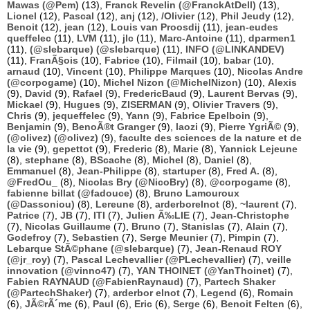
Mawas (@Pem)
(13),
Franck Revelin (@FranckAtDell)
(13),
Lionel
(12),
Pascal
(12),
anj
(12),
/Olivier
(12),
Phil Jeudy
(12),
Benoit
(12),
jean
(12),
Louis van Proosdij
(11),
jean-eudes
queffelec
(11),
LVM
(11),
jlc
(11),
Marc-Antoine
(11),
dparmen1
(11),
(@slebarque) (@slebarque)
(11),
INFO (@LINKANDEV)
(11),
FranÃ§ois
(10),
Fabrice
(10),
Filmail
(10),
babar
(10),
arnaud
(10),
Vincent
(10),
Philippe Marques
(10),
Nicolas Andre
(@corpogame)
(10),
Michel Nizon (@MichelNizon)
(10),
Alexis
(9),
David
(9),
Rafael
(9),
FredericBaud
(9),
Laurent Bervas
(9),
Mickael
(9),
Hugues
(9),
ZISERMAN
(9),
Olivier Travers
(9),
Chris
(9),
jequeffelec
(9),
Yann
(9),
Fabrice Epelboin
(9),
Benjamin
(9),
BenoÃ®t Granger
(9),
laozi
(9),
Pierre YgriÃ©
(9),
(@olivez) (@olivez)
(9),
faculte des sciences de la nature et de
la vie
(9),
gepettot
(9),
Frederic
(8),
Marie
(8),
Yannick Lejeune
(8),
stephane
(8),
BScache
(8),
Michel
(8),
Daniel
(8),
Emmanuel
(8),
Jean-Philippe
(8),
startuper
(8),
Fred A.
(8),
@FredOu_
(8),
Nicolas Bry (@NicoBry)
(8),
@corpogame
(8),
fabienne billat (@fadouce)
(8),
Bruno Lamouroux
(@Dassoniou)
(8),
Lereune
(8),
arderborelnot
(8),
~laurent
(7),
Patrice
(7),
JB
(7),
ITI
(7),
Julien Ã‰LIE
(7),
Jean-Christophe
(7),
Nicolas Guillaume
(7),
Bruno
(7),
Stanislas
(7),
Alain
(7),
Godefroy
(7),
Sebastien
(7),
Serge Meunier
(7),
Pimpin
(7),
Lebarque StÃ©phane (@slebarque)
(7),
Jean-Renaud ROY
(@jr_roy)
(7),
Pascal Lechevallier (@PLechevallier)
(7),
veille
innovation (@vinno47)
(7),
YAN THOINET (@YanThoinet)
(7),
Fabien RAYNAUD (@FabienRaynaud)
(7),
Partech Shaker
(@PartechShaker)
(7),
arderbor elnot
(7),
Legend
(6),
Romain
(6),
JÃ©rÃ´me
(6),
Paul
(6),
Eric
(6),
Serge
(6),
Benoit Felten
(6),