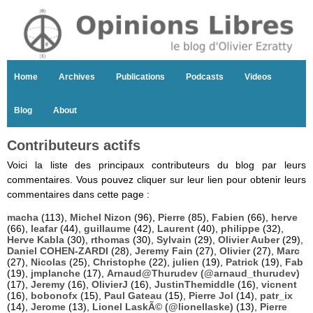
Home
Archives
Publications
Podcasts
Videos
Blog
About
Contributeurs actifs
Voici la liste des principaux contributeurs du blog par leurs
commentaires. Vous pouvez cliquer sur leur lien pour obtenir leurs
commentaires dans cette page :
macha
(113),
Michel Nizon
(96),
Pierre
(85),
Fabien
(66),
herve
(66),
leafar
(44),
guillaume
(42),
Laurent
(40),
philippe
(32),
Herve Kabla
(30),
rthomas
(30),
Sylvain
(29),
Olivier Auber
(29),
Daniel COHEN-ZARDI
(28),
Jeremy Fain
(27),
Olivier
(27),
Marc
(27),
Nicolas
(25),
Christophe
(22),
julien
(19),
Patrick
(19),
Fab
(19),
jmplanche
(17),
Arnaud@Thurudev (@arnaud_thurudev)
(17),
Jeremy
(16),
OlivierJ
(16),
JustinThemiddle
(16),
vicnent
(16),
bobonofx
(15),
Paul Gateau
(15),
Pierre Jol
(14),
patr_ix
(14),
Jerome
(13),
Lionel LaskÃ© (@lionellaske)
(13),
Pierre