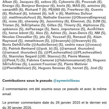
Alban
(6),
Jacques
(6),
sebou
(6),
Cybereric
(6),
Poussah
(6),
Energo
(6),
Bonjour Bonjour
(6),
boris
(6),
MAS
(6),
antoine
(6),
canard65
(6),
Richard T
(6),
PEAI60
(6),
Free4ever
(6),
Guerric
(6),
Richard
(6),
tvtweet
(6),
loÃ¯c
(6),
Matthieu Dufour
(@_matthieudufour)
(6),
Nathalie Gasnier (@ObservaEmpresa)
(6),
romu
(6),
cheramy
(6),
Jasontrisy
(6),
EtienneL
(5),
DJM
(5),
Tristan
(5),
StÃ©phane
(5),
Gilles
(5),
Thierry
(5),
Alphonse
(5),
apbianco
(5),
dePassage
(5),
Sans_importance
(5),
AurÃ©lien
(5),
herve lebret
(5),
Alex
(5),
Adrien
(5),
Jean-Denis
(5),
NM
(5),
Nicolas Chevallier
(5),
jdo
(5),
Youssef
(5),
Renaud
(5),
Alain
Raynaud
(5),
mmathieum
(5),
(@bvanryb) (@bvanryb)
(5),
Boris DefrÃ©ville (@AudioSense)
(5),
cedric naux (@cnaux)
(5),
Patrick Bertrand (@pck_b)
(5),
(@arnaud_thurudev)
(@arnaud_thurudev)
(5),
(@PLechevallier) (@PLechevallier)
(5),
Stanislas Segard (@El_Stanou)
(5),
Pierre Mawas
(@PemLT)
(5),
Fabrice Camurat (@fabricecamurat)
(5),
Hugues
SÃ©vÃ©rac
(5),
Laurent Fournier
(5),
Pierre Metivier
(@PierreMetivier)
(5),
Hugues Severac
(5),
hervet
(5),
Joel
(5)
Contributions sous le pseudo
@aymericlibeau
2 commentaires ont été soumis sous ce pseudo et avec le même
email.
Le premier commentaire date du 26 janvier 2015 et le dernier est
du 30 janvier 2016.