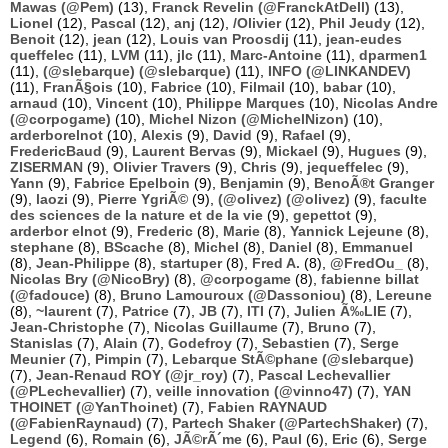
Mawas (@Pem)
(13),
Franck Revelin (@FranckAtDell)
(13),
Lionel
(12),
Pascal
(12),
anj
(12),
/Olivier
(12),
Phil Jeudy
(12),
Benoit
(12),
jean
(12),
Louis van Proosdij
(11),
jean-eudes
queffelec
(11),
LVM
(11),
jlc
(11),
Marc-Antoine
(11),
dparmen1
(11),
(@slebarque) (@slebarque)
(11),
INFO (@LINKANDEV)
(11),
FranÃ§ois
(10),
Fabrice
(10),
Filmail
(10),
babar
(10),
arnaud
(10),
Vincent
(10),
Philippe Marques
(10),
Nicolas Andre
(@corpogame)
(10),
Michel Nizon (@MichelNizon)
(10),
arderborelnot
(10),
Alexis
(9),
David
(9),
Rafael
(9),
FredericBaud
(9),
Laurent Bervas
(9),
Mickael
(9),
Hugues
(9),
ZISERMAN
(9),
Olivier Travers
(9),
Chris
(9),
jequeffelec
(9),
Yann
(9),
Fabrice Epelboin
(9),
Benjamin
(9),
BenoÃ®t Granger
(9),
laozi
(9),
Pierre YgriÃ©
(9),
(@olivez) (@olivez)
(9),
faculte
des sciences de la nature et de la vie
(9),
gepettot
(9),
arderbor elnot
(9),
Frederic
(8),
Marie
(8),
Yannick Lejeune
(8),
stephane
(8),
BScache
(8),
Michel
(8),
Daniel
(8),
Emmanuel
(8),
Jean-Philippe
(8),
startuper
(8),
Fred A.
(8),
@FredOu_
(8),
Nicolas Bry (@NicoBry)
(8),
@corpogame
(8),
fabienne billat
(@fadouce)
(8),
Bruno Lamouroux (@Dassoniou)
(8),
Lereune
(8),
~laurent
(7),
Patrice
(7),
JB
(7),
ITI
(7),
Julien Ã‰LIE
(7),
Jean-Christophe
(7),
Nicolas Guillaume
(7),
Bruno
(7),
Stanislas
(7),
Alain
(7),
Godefroy
(7),
Sebastien
(7),
Serge
Meunier
(7),
Pimpin
(7),
Lebarque StÃ©phane (@slebarque)
(7),
Jean-Renaud ROY (@jr_roy)
(7),
Pascal Lechevallier
(@PLechevallier)
(7),
veille innovation (@vinno47)
(7),
YAN
THOINET (@YanThoinet)
(7),
Fabien RAYNAUD
(@FabienRaynaud)
(7),
Partech Shaker (@PartechShaker)
(7),
Legend
(6),
Romain
(6),
JÃ©rÃ´me
(6),
Paul
(6),
Eric
(6),
Serge