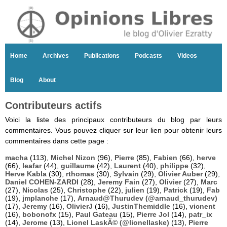
Home
Archives
Publications
Podcasts
Videos
Blog
About
Contributeurs actifs
Voici la liste des principaux contributeurs du blog par leurs
commentaires. Vous pouvez cliquer sur leur lien pour obtenir leurs
commentaires dans cette page :
macha
(113),
Michel Nizon
(96),
Pierre
(85),
Fabien
(66),
herve
(66),
leafar
(44),
guillaume
(42),
Laurent
(40),
philippe
(32),
Herve Kabla
(30),
rthomas
(30),
Sylvain
(29),
Olivier Auber
(29),
Daniel COHEN-ZARDI
(28),
Jeremy Fain
(27),
Olivier
(27),
Marc
(27),
Nicolas
(25),
Christophe
(22),
julien
(19),
Patrick
(19),
Fab
(19),
jmplanche
(17),
Arnaud@Thurudev (@arnaud_thurudev)
(17),
Jeremy
(16),
OlivierJ
(16),
JustinThemiddle
(16),
vicnent
(16),
bobonofx
(15),
Paul Gateau
(15),
Pierre Jol
(14),
patr_ix
(14),
Jerome
(13),
Lionel LaskÃ© (@lionellaske)
(13),
Pierre