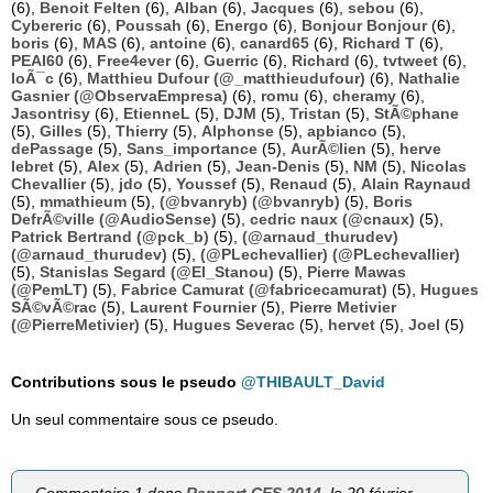
(6),
Benoit Felten
(6),
Alban
(6),
Jacques
(6),
sebou
(6),
Cybereric
(6),
Poussah
(6),
Energo
(6),
Bonjour Bonjour
(6),
boris
(6),
MAS
(6),
antoine
(6),
canard65
(6),
Richard T
(6),
PEAI60
(6),
Free4ever
(6),
Guerric
(6),
Richard
(6),
tvtweet
(6),
loÃ¯c
(6),
Matthieu Dufour (@_matthieudufour)
(6),
Nathalie
Gasnier (@ObservaEmpresa)
(6),
romu
(6),
cheramy
(6),
Jasontrisy
(6),
EtienneL
(5),
DJM
(5),
Tristan
(5),
StÃ©phane
(5),
Gilles
(5),
Thierry
(5),
Alphonse
(5),
apbianco
(5),
dePassage
(5),
Sans_importance
(5),
AurÃ©lien
(5),
herve
lebret
(5),
Alex
(5),
Adrien
(5),
Jean-Denis
(5),
NM
(5),
Nicolas
Chevallier
(5),
jdo
(5),
Youssef
(5),
Renaud
(5),
Alain Raynaud
(5),
mmathieum
(5),
(@bvanryb) (@bvanryb)
(5),
Boris
DefrÃ©ville (@AudioSense)
(5),
cedric naux (@cnaux)
(5),
Patrick Bertrand (@pck_b)
(5),
(@arnaud_thurudev)
(@arnaud_thurudev)
(5),
(@PLechevallier) (@PLechevallier)
(5),
Stanislas Segard (@El_Stanou)
(5),
Pierre Mawas
(@PemLT)
(5),
Fabrice Camurat (@fabricecamurat)
(5),
Hugues
SÃ©vÃ©rac
(5),
Laurent Fournier
(5),
Pierre Metivier
(@PierreMetivier)
(5),
Hugues Severac
(5),
hervet
(5),
Joel
(5)
Contributions sous le pseudo
@THIBAULT_David
Un seul commentaire sous ce pseudo.