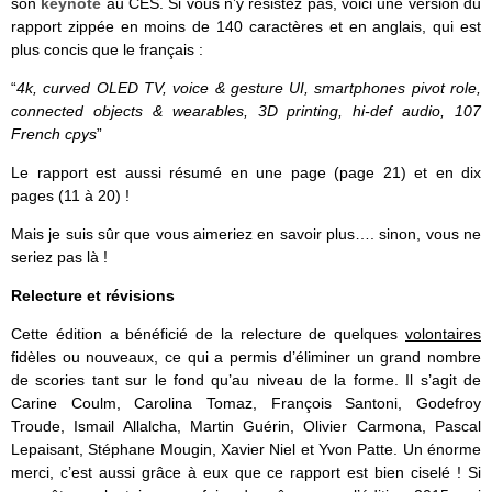
son
keynote
au CES. Si vous n’y résistez pas, voici une version du
rapport zippée en moins de 140 caractères et en anglais, qui est
plus concis que le français :
“
4k, curved OLED TV, voice & gesture UI, smartphones pivot role,
connected objects & wearables, 3D printing, hi-def audio, 107
French cpys
”
Le rapport est aussi résumé en une page (page 21) et en dix
pages (11 à 20) !
Mais je suis sûr que vous aimeriez en savoir plus…. sinon, vous ne
seriez pas là !
Relecture et révisions
Cette édition a bénéficié de la relecture de quelques
volontaires
fidèles ou nouveaux, ce qui a permis d’éliminer un grand nombre
de scories tant sur le fond qu’au niveau de la forme. Il s’agit de
Carine Coulm, Carolina Tomaz, François Santoni, Godefroy
Troude, Ismail Allalcha, Martin Guérin, Olivier Carmona, Pascal
Lepaisant, Stéphane Mougin, Xavier Niel et Yvon Patte. Un énorme
merci, c’est aussi grâce à eux que ce rapport est bien ciselé ! Si