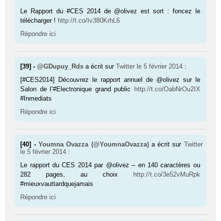
Le Rapport du #CES 2014 de @olivez est sort : foncez le
télécharger !
http://t.co/Iv380KrhL6
Répondre ici
[39] -
@GDupuy_Rds
a écrit sur
Twitter
le 5 février 2014
:
[#CES2014] Découvrez le rapport annuel de @olivez sur le
Salon de l’#Electronique grand public
http://t.co/OabNrOu2IX
#Inmediats
Répondre ici
[40] -
Youmna Ovazza (@YoumnaOvazza)
a écrit sur
Twitter
le 5 février 2014
:
Le rapport du CES 2014 par @olivez – en 140 caractères ou
282 pages, au choix
http://t.co/3e52vMuRpk
#mieuxvauttardquejamais
Répondre ici