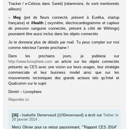
Tracker / e-Celsius dans Santé) (néanmoins, ils sont mentionnés
ailleurs)
–
Meg
(pot de fleurs connecté, présent à Eurêka, startup
française) et
iHealth
( oxymètre, électrocardiogramme et capteur
de pression sanguine connectés, présent à côté de Withings)
pourraient être aussi inclus dans les objets connectés
Je te donnerai plus de détails par mail. Tu peux compter sur moi
comme relecteur l’année prochaine !
Dans les prochains jours, je publierai sur
http://www.livosphere.com
un article sur les objets connectés
présents au CES avec une vision sur leurs usages, leur stratégie
commerciale et leur business model ainsi que sur les
mouvements tectoniques des grands acteurs tels qu’Intel et
Qualcomm sur le sujet.
Dimitri – Livosphere
Répondre ici
[16] -
Isabelle Denervaud (@IDenervaud)
a écrit sur
Twitter
le
28 janvier 2014
:
Merci Olivier pour ce retour passionnant, “”Rapport CES 2014”