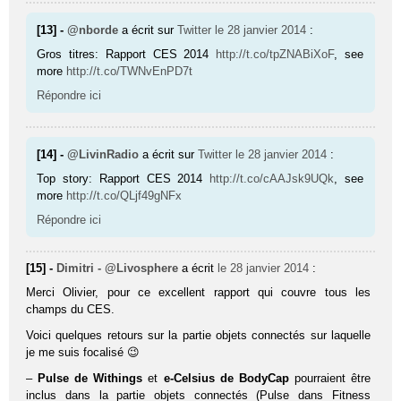
[13] -
@nborde
a écrit sur
Twitter
le 28 janvier 2014
:
Gros titres: Rapport CES 2014
http://t.co/tpZNABiXoF
, see
more
http://t.co/TWNvEnPD7t
Répondre ici
[14] -
@LivinRadio
a écrit sur
Twitter
le 28 janvier 2014
:
Top story: Rapport CES 2014
http://t.co/cAAJsk9UQk
, see
more
http://t.co/QLjf49gNFx
Répondre ici
[15] -
Dimitri - @Livosphere
a écrit
le 28 janvier 2014
:
Merci Olivier, pour ce excellent rapport qui couvre tous les
champs du CES.
Voici quelques retours sur la partie objets connectés sur laquelle
je me suis focalisé 😉
–
Pulse de Withings
et
e-Celsius de BodyCap
pourraient être
inclus dans la partie objets connectés (Pulse dans Fitness