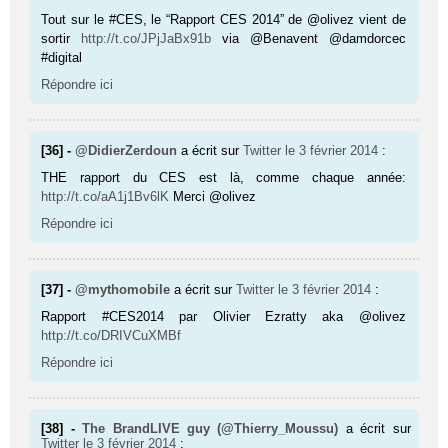
Tout sur le #CES, le “Rapport CES 2014” de @olivez vient de
sortir
http://t.co/JPjJaBx91b
via @Benavent @damdorcec
#digital
Répondre ici
[36] -
@DidierZerdoun
a écrit sur
Twitter
le 3 février 2014
:
THE rapport du CES est là, comme chaque année:
http://t.co/aA1j1Bv6lK
Merci @olivez
Répondre ici
[37] -
@mythomobile
a écrit sur
Twitter
le 3 février 2014
:
Rapport #CES2014 par Olivier Ezratty aka @olivez
http://t.co/DRIVCuXMBf
Répondre ici
[38] -
The BrandLIVE guy (@Thierry_Moussu)
a écrit sur
Twitter
le 3 février 2014
: