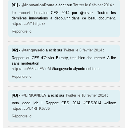
[41] -
@InnovationRoute
a écrit sur
Twitter
le 6 février 2014
:
Le rapport du salon CES 2014 par @olivez. Toutes les
dernières innovations à découvrir dans ce beau document.
http://t.co/iYT6itjs7z
Répondre ici
[42] -
@tanguyselo
a écrit sur
Twitter
le 6 février 2014
:
Rapport du CES d’Olivier Ezratty, tres bien documenté. A lire
sans modération
http://t.co/A5oaoEVxrM
#tanguyselo #lyonfrenchtech
Répondre ici
[43] -
@LINKANDEV
a écrit sur
Twitter
le 10 février 2014
:
Very good job ! Rapport CES 2014 #CES2014 #olivez
http://t.co/U4RlTK67J6
Répondre ici