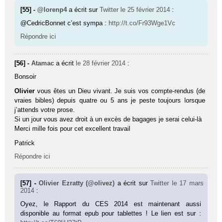
[55] -
@lorenp4
a écrit sur
Twitter
le 25 février 2014
:
@CedricBonnet c’est sympa :
http://t.co/Fr93Wge1Vc
Répondre ici
[56] -
Atamac
a écrit
le 28 février 2014
:
Bonsoir
Olivier
vous êtes un Dieu vivant. Je suis vos compte-rendus (de
vraies bibles) depuis quatre ou 5 ans je peste toujours lorsque
j’attends votre prose.
Si un jour vous avez droit à un excès de bagages je serai celui-là
Merci mille fois pour cet excellent travail
Patrick
Répondre ici
[57] -
Olivier Ezratty (@olivez)
a écrit sur
Twitter
le 17 mars
2014
:
Oyez, le Rapport du CES 2014 est maintenant aussi
disponible au format epub pour tablettes ! Le lien est sur :