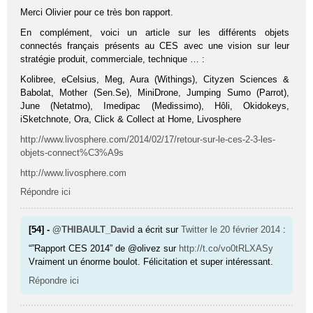
Merci Olivier pour ce très bon rapport.
En complément, voici un article sur les différents objets
connectés français présents au CES avec une vision sur leur
stratégie produit, commerciale, technique … :
Kolibree, eCelsius, Meg, Aura (Withings), Cityzen Sciences &
Babolat, Mother (Sen.Se), MiniDrone, Jumping Sumo (Parrot),
June (Netatmo), Imedipac (Medissimo), Hôli, Okidokeys,
iSketchnote, Ora, Click & Collect at Home, Livosphere
http://www.livosphere.com/2014/02/17/retour-sur-le-ces-2-3-les-
objets-connect%C3%A9s
http://www.livosphere.com
Répondre ici
[54] -
@THIBAULT_David
a écrit sur
Twitter
le 20 février 2014
:
“”Rapport CES 2014” de @olivez sur
http://t.co/vo0tRLXASy
Vraiment un énorme boulot. Félicitation et super intéressant.
Répondre ici