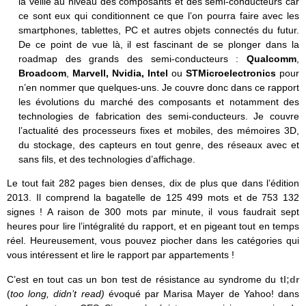
la veille au niveau des composants et des semi-conducteurs car
ce sont eux qui conditionnent ce que l’on pourra faire avec les
smartphones, tablettes, PC et autres objets connectés du futur.
De ce point de vue là, il est fascinant de se plonger dans la
roadmap des grands des semi-conducteurs :
Qualcomm
,
Broadcom
,
Marvell, Nvidia, Intel
ou
STMicroelectronics
pour
n’en nommer que quelques-uns. Je couvre donc dans ce rapport
les évolutions du marché des composants et notamment des
technologies de fabrication des semi-conducteurs. Je couvre
l’actualité des processeurs fixes et mobiles, des mémoires 3D,
du stockage, des capteurs en tout genre, des réseaux avec et
sans fils, et des technologies d’affichage.
Le tout fait 282 pages bien denses, dix de plus que dans l’édition
2013. Il comprend la bagatelle de 125 499 mots et de 753 132
signes ! A raison de 300 mots par minute, il vous faudrait sept
heures pour lire l’intégralité du rapport, et en pigeant tout en temps
réel. Heureusement, vous pouvez piocher dans les catégories qui
vous intéressent et lire le rapport par appartements !
C’est en tout cas un bon test de résistance au syndrome du
tl;dr
(
too long, didn’t read)
évoqué par Marisa Mayer de Yahoo! dans