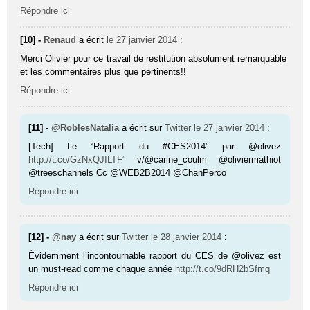
Répondre ici
[10] -
Renaud
a écrit
le 27 janvier 2014
:
Merci Olivier pour ce travail de restitution absolument remarquable
et les commentaires plus que pertinents!!
Répondre ici
[11] -
@RoblesNatalia
a écrit sur
Twitter
le 27 janvier 2014
:
[Tech] Le “Rapport du #CES2014” par @olivez
http://t.co/GzNxQJILTF”
v/@carine_coulm @oliviermathiot
@treeschannels Cc @WEB2B2014 @ChanPerco
Répondre ici
[12] -
@nay
a écrit sur
Twitter
le 28 janvier 2014
:
Évidemment l’incontournable rapport du CES de @olivez est
un must-read comme chaque année
http://t.co/9dRH2bSfmq
Répondre ici