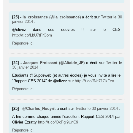
[23] -
la_croissance (@la_croissance)
a écrit sur
Twitter
le 30
janvier 2014
:
@olivez dans ses oeuvres !! sur le CES
http://t.co/LbU7tFrGom
Répondre ici
[24] -
Jacques Froissant (@Altaide_JF)
a écrit sur
Twitter
le
30 janvier 2014
:
Etudiants @Supdeweb (et autres écoles) je vous invite à lire le
“Rapport CES 2014” de @olivez sur
http://t.co/fNe71CkFco
Répondre ici
[25] -
@Charles_Nouyrit
a écrit sur
Twitter
le 30 janvier 2014
:
A lire comme chaque année l’excellent Rapport CES 2014 par
Olivier Ezratty
http://t.co/OkPgl9UnC9
Répondre ici