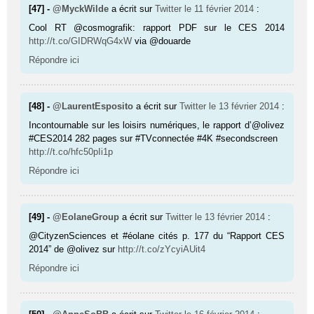
[47] -
@MyckWilde
a écrit sur
Twitter
le 11 février 2014
:
Cool RT @cosmografik: rapport PDF sur le CES 2014
http://t.co/GIDRWqG4xW
via @douarde
Répondre ici
[48] -
@LaurentEsposito
a écrit sur
Twitter
le 13 février 2014
:
Incontournable sur les loisirs numériques, le rapport d’@olivez
#CES2014 282 pages sur #TVconnectée #4K #secondscreen
http://t.co/hfc50pIi1p
Répondre ici
[49] -
@EolaneGroup
a écrit sur
Twitter
le 13 février 2014
:
@CityzenSciences et #éolane cités p. 177 du “Rapport CES
2014” de @olivez sur
http://t.co/zYcyiAUit4
Répondre ici