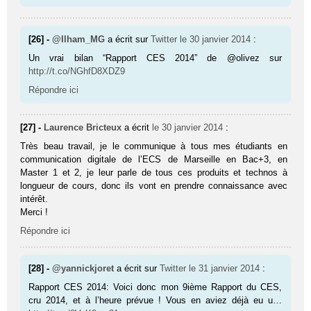
[26] -
@Ilham_MG
a écrit sur
Twitter
le 30 janvier 2014
:
Un vrai bilan “Rapport CES 2014” de @olivez sur
http://t.co/NGhfD8XDZ9
Répondre ici
[27] -
Laurence Bricteux
a écrit
le 30 janvier 2014
:
Très beau travail, je le communique à tous mes étudiants en
communication digitale de l’ECS de Marseille en Bac+3, en
Master 1 et 2, je leur parle de tous ces produits et technos à
longueur de cours, donc ils vont en prendre connaissance avec
intérêt.
Merci !
Répondre ici
[28] -
@yannickjoret
a écrit sur
Twitter
le 31 janvier 2014
:
Rapport CES 2014: Voici donc mon 9ième Rapport du CES,
cru 2014, et à l’heure prévue ! Vous en aviez déjà eu u…