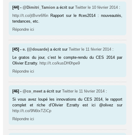
[44] -
@Dimitri_Tamion
a écrit sur
Twitter
le 10 février 2014
:
http://t.co/jtBvnr6f6n
Rapport sur le #ces2014 : nouveautés,
tendances, etc.
Répondre ici
[45] -
e. (@douarde)
a écrit sur
Twitter
le 11 février 2014
:
Le gratos du jour, c’est le compte-rendu du CES 2014 par
Olivier Ezratty.
http://t.co/kusDH0hpe9
Répondre ici
[46] -
@co_meet
a écrit sur
Twitter
le 11 février 2014
:
Si vous avez loupé les innovations du CES 2014, le rapport
complet et riche d’Olivier Ezratty est ici @olivez sur
http://t.co/9N6txTZiCp
Répondre ici