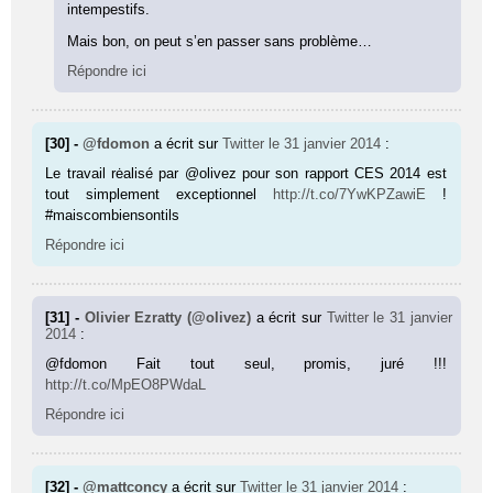
intempestifs.
Mais bon, on peut s’en passer sans problème…
Répondre ici
[30] -
@fdomon
a écrit sur
Twitter
le 31 janvier 2014
:
Le travail rėalisé par @olivez pour son rapport CES 2014 est
tout simplement exceptionnel
http://t.co/7YwKPZawiE
!
#maiscombiensontils
Répondre ici
[31] -
Olivier Ezratty (@olivez)
a écrit sur
Twitter
le 31 janvier
2014
:
@fdomon Fait tout seul, promis, juré !!!
http://t.co/MpEO8PWdaL
Répondre ici
[32] -
@mattconcy
a écrit sur
Twitter
le 31 janvier 2014
: