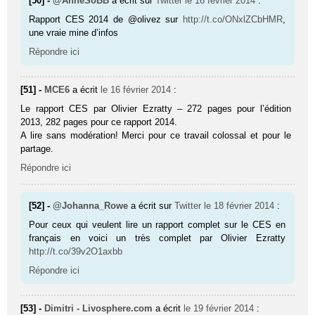
[50] -
@AnneSoBB
a écrit sur
Twitter
le 16 février 2014
:
Rapport CES 2014 de @olivez sur
http://t.co/ONxlZCbHMR
,
une vraie mine d’infos
Répondre ici
[51] -
MCE6
a écrit
le 16 février 2014
:
Le rapport CES par Olivier Ezratty – 272 pages pour l’édition
2013, 282 pages pour ce rapport 2014.
A lire sans modération! Merci pour ce travail colossal et pour le
partage.
Répondre ici
[52] -
@Johanna_Rowe
a écrit sur
Twitter
le 18 février 2014
:
Pour ceux qui veulent lire un rapport complet sur le CES en
français en voici un très complet par Olivier Ezratty
http://t.co/39v2O1axbb
Répondre ici
[53] -
Dimitri - Livosphere.com
a écrit
le 19 février 2014
: