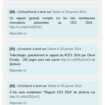
[20] -
@Amplibook
a écrit sur
Twitter
le 29 janvier 2014
:
Un rapport (gratuit) complet sur les très nombreuses
innovations présentées au CES 2014…
http://t.co/gfsGwDZVZ3
Répondre ici
[21] -
@ronanlv
a écrit sur
Twitter
le 29 janvier 2014
:
Téléchargez gratuitement le rapport du #CES 2014 par Oliver
Ezratty : 282 pages pour tout savoir
http://t.co/fnRyi2uzC4
cc
@olivez
Répondre ici
[22] -
@leilabzd
a écrit sur
Twitter
le 30 janvier 2014
:
A lire sans modération “”Rapport CES 2014” de @olivez sur
http://t.co/6cIQ32yvCj
Répondre ici