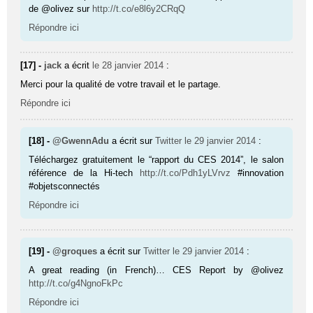
de @olivez sur
http://t.co/e8l6y2CRqQ
Répondre ici
[17] -
jack
a écrit
le 28 janvier 2014
:
Merci pour la qualité de votre travail et le partage.
Répondre ici
[18] -
@GwennAdu
a écrit sur
Twitter
le 29 janvier 2014
:
Téléchargez gratuitement le “rapport du CES 2014”, le salon
référence de la Hi-tech
http://t.co/Pdh1yLVrvz
#innovation
#objetsconnectés
Répondre ici
[19] -
@groques
a écrit sur
Twitter
le 29 janvier 2014
:
A great reading (in French)… CES Report by @olivez
http://t.co/g4NgnoFkPc
Répondre ici