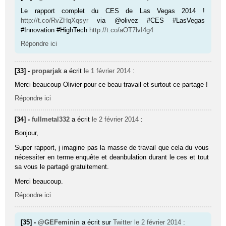
Le rapport complet du CES de Las Vegas 2014 !
http://t.co/RvZHqXqsyr
via @olivez #CES #LasVegas
#Innovation #HighTech
http://t.co/aOT7lvI4g4
Répondre ici
[33] -
proparjak
a écrit
le 1 février 2014
:
Merci beaucoup Olivier pour ce beau travail et surtout ce partage !
Répondre ici
[34] -
fullmetal332
a écrit
le 2 février 2014
:
Bonjour,
Super rapport, j imagine pas la masse de travail que cela du vous
nécessiter en terme enquête et deanbulation durant le ces et tout
sa vous le partagé gratuitement.
Merci beaucoup.
Répondre ici
[35] -
@GEFeminin
a écrit sur
Twitter
le 2 février 2014
: