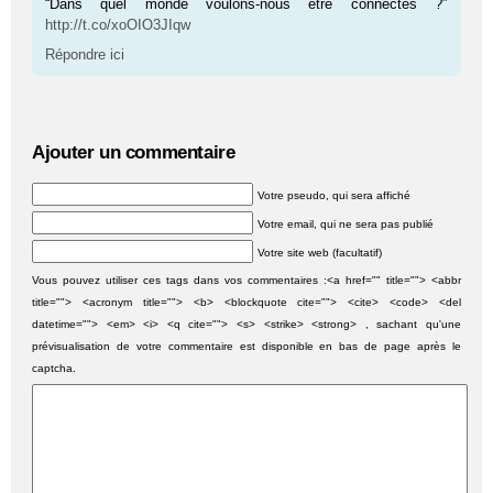
“Dans quel monde voulons-nous être connectés ?”
http://t.co/xoOIO3JIqw
Répondre ici
Ajouter un commentaire
Votre pseudo, qui sera affiché
Votre email, qui ne sera pas publié
Votre site web (facultatif)
Vous pouvez utiliser ces tags dans vos commentaires :<a href="" title=""> <abbr
title=""> <acronym title=""> <b> <blockquote cite=""> <cite> <code> <del
datetime=""> <em> <i> <q cite=""> <s> <strike> <strong> , sachant qu'une
prévisualisation de votre commentaire est disponible en bas de page après le
captcha.