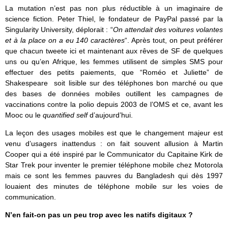
La mutation n’est pas non plus réductible à un imaginaire de
science fiction. Peter Thiel, le fondateur de PayPal passé par la
Singularity University, déplorait : “
On attendait des voitures volantes
et à la place on a eu 140 caractères
“. Après tout, on peut préférer
que chacun tweete ici et maintenant aux rêves de SF de quelques
uns ou qu’en Afrique, les femmes utilisent de simples SMS pour
effectuer des petits paiements, que “Roméo et Juliette” de
Shakespeare soit lisible sur des téléphones bon marché ou que
des bases de données mobiles outillent les campagnes de
vaccinations contre la polio depuis 2003 de l’OMS et ce, avant les
Mooc ou le
quantified self
d’aujourd’hui.
La leçon des usages mobiles est que le changement majeur est
venu d’usagers inattendus : on fait souvent allusion à Martin
Cooper qui a été inspiré par le Communicator du Capitaine Kirk de
Star Trek pour inventer le premier téléphone mobile chez Motorola
mais ce sont les femmes pauvres du Bangladesh qui dès 1997
louaient des minutes de téléphone mobile sur les voies de
communication.
N’en fait-on pas un peu trop avec les natifs digitaux ?