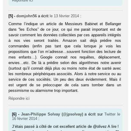
Répondre ici
[5] -
domjohn56
a écrit
le 13 février 2014
:
Comme l’indique un article de Messieurs Babinet et Bellanger
dans “les Echos” de ce jour, ce qui me parait important est de
savoir comment les données collectées par ces appareils intégrés
à nos vies seront traités. Amazon sait déjà prédire nos
commandes (enfin pas tant que cela lorsque je vois les
propositions que l’on m’adresse…souvent fonction des lecture de
mes enfants…). Google connait nos requêtes, déplacement,
envies…etc. De là a prédire selon des algorithmes notre avenir
(surtout qu’il connait déjà plus ou moins notre état de santé avec
les nombreux périphériques associés. Alors à notre service ou au
service de ces sociétés. Un peu des deux évidemment. Mais il
est urgent de se préoccuper de cela sans tomber dans un
pessimisme ou alarmisme trop important.
Répondre ici
[6] -
Jean-Philippe Solvay (@jpsolvay)
a écrit sur
Twitter
le
16 février 2014
:
J’étais passé à côté de cet excellent article de @olivez A lire !