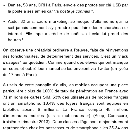
Denise, 58 ans, DRH à Paris, envoie des photos sur clé USB par
la poste à ses amies car “
la poste je connais “
.
Aude, 32 ans, cadre marketing, se moque d’elle-même qui ne
sait jamais comment s’y prendre pour faire des recherches sur
internet. Elle tape « crèche de noêl » et cela lui prend des
heures !
On observe une créativité ordinaire à l’œuvre, faite de réinventions
des fonctionnalités, de détournement des services. C’est un “
hack
d’usages
” au quotidien. Comme quand des élèves qui ont manqué
un cours et oublié leur manuel se les envoient via Twitter (un lycée
de 17 ans à Paris).
Au sein de cette panoplie d’outils, les mobiles occupent une place
particulière : plus de 100% de taux de pénétration en France avec
71 millions de cartes SIM, 53% des utilisateurs de mobiles français
ont un smartphone, 18,4% des foyers français sont équipés en
tablettes soient 6 millions. La France compte 48 millions
d’internautes mobiles (dits « mobinautes ») (Acep, Comscore,
troisième trimestre 2013). Deux classes d’âge sont majoritairement
représentées chez les possesseurs de smartphone : les 25-34 ans