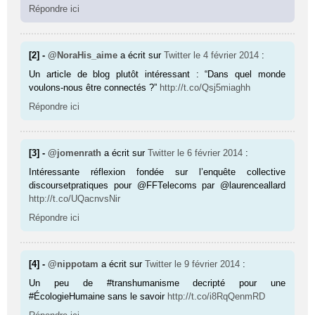
Répondre ici
[2] -
@NoraHis_aime
a écrit sur
Twitter
le 4 février 2014
:
Un article de blog plutôt intéressant : “Dans quel monde
voulons-nous être connectés ?”
http://t.co/Qsj5miaghh
Répondre ici
[3] -
@jomenrath
a écrit sur
Twitter
le 6 février 2014
:
Intéressante réflexion fondée sur l’enquête collective
discoursetpratiques pour @FFTelecoms par @laurenceallard
http://t.co/UQacnvsNir
Répondre ici
[4] -
@nippotam
a écrit sur
Twitter
le 9 février 2014
:
Un peu de #transhumanisme decripté pour une
#ÉcologieHumaine sans le savoir
http://t.co/i8RqQenmRD