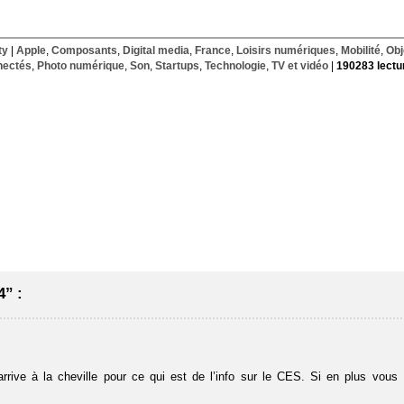
ty
|
Apple
,
Composants
,
Digital media
,
France
,
Loisirs numériques
,
Mobilité
,
Obj
nectés
,
Photo numérique
,
Son
,
Startups
,
Technologie
,
TV et vidéo
|
190283 lectu
” :
rrive à la cheville pour ce qui est de l’info sur le CES. Si en plus vous