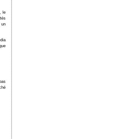
, le
tés
a un
dia
que
pas
ché