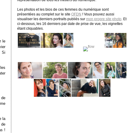
représentation de tous les métiers du numérique.
Les photos et les bios de ces femmes du numérique sont
présentées au complet sur le site
QFDN
! Vous pouvez aussi
visualiser les derniers portraits publiés sur
mon propre site photo
. Et
ci-dessous, les 16 derniers par date de prise de vue, les vignettes
étant cliquables.
 le
ier
 Si
les
uter
 de
mme
 la
– de
as !