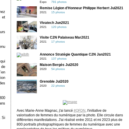
Expo
791 photos
Remise Légion d'Honneur Philippe Herbert Jul2021
hez
2021
15 photos
g
et
Vivatech Jun2021
2021
120 photos
eurs
Visite C2N Palaiseau Mar2021
2021
17 photos
enu
Annonce Stratégie Quantique C2N Jan2021
2021
137 photos
qui
Maison Bergès Jul2020
t de
2020
54 photos
’en
ion
Grenoble Jul2020
des
2020
22 photos
300
dans
Avec Marie-Anne Magnac, j'ai lancé
#QFDN
, l'initiative de
valorisation de femmes du numérique par la photo. Elle circule dans
 Si
différentes manifestations. J'ai réalisé entre 2011 et mi 2023 plus de
800 portraits photographiques de femmes du numérique avec une