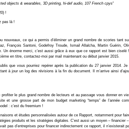
ed objects & wearables, 3D printing, hi-def audio, 107 French cpys
”
0) !
 pas là !
ou nouveaux, ce qui a permis d’éliminer un grand nombre de scories tant sur
az, François Santoni, Godefroy Troude, Ismail Allalcha, Martin Guérin, Oliv
 Un énorme merci, c’est aussi grâce à eux que ce rapport est bien ciselé !
ixième en titre, contactez-moi par mail maintenant ou début janvier 2015.
blis que vous pourriez repérer après la publication du 27 janvier 2014. Je 
tant à jour un log des révisions à la fin du document. Il m’arrive ainsi d’ajo
 profiter le plus grand nombre de lecteurs et au passage vous donner en vie
visite et une grosse part de mon budget marketing “temps” de l’année co
model : c’est du freemium !
linaisons et études personnalisées autour de ce Rapport, notamment pour faire
égies produits et les stratégies digitales. C’est aussi un moyen – financier 
avait pas d’entreprises pour financer indirectement ce rapport, il n’existerait p