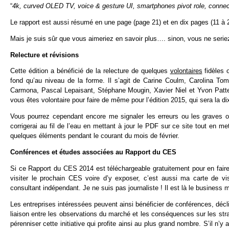
“
4k, curved OLED TV, voice & gesture UI, smartphones pivot role, connect
Le rapport est aussi résumé en une page (page 21) et en dix pages (11 à 2
Mais je suis sûr que vous aimeriez en savoir plus…. sinon, vous ne seriez
Relecture et révisions
Cette édition a bénéficié de la relecture de quelques
volontaires
fidèles 
fond qu’au niveau de la forme. Il s’agit de Carine Coulm, Carolina Tom
Carmona, Pascal Lepaisant, Stéphane Mougin, Xavier Niel et Yvon Patte.
vous êtes volontaire pour faire de même pour l’édition 2015, qui sera la d
Vous pourrez cependant encore me signaler les erreurs ou les graves ou
corrigerai au fil de l’eau en mettant à jour le PDF sur ce site tout en met
quelques éléments pendant le courant du mois de février.
Conférences et études associées au Rapport du CES
Si ce Rapport du CES 2014 est téléchargeable gratuitement pour en faire
visiter le prochain CES voire d’y exposer, c’est aussi ma carte de 
consultant indépendant. Je ne suis pas journaliste ! Il est là le business 
Les entreprises intéressées peuvent ainsi bénéficier de conférences, déc
liaison entre les observations du marché et les conséquences sur les strat
pérenniser cette initiative qui profite ainsi au plus grand nombre. S’il n’y 