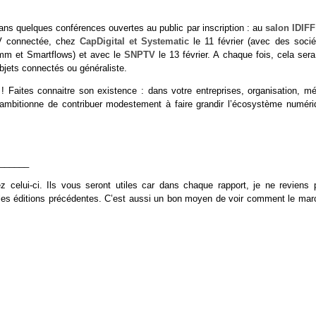
ans quelques conférences ouvertes au public par inscription : au
salon IDIFF
V connectée, chez
CapDigital et Systematic
le 11 février (avec des socié
mm et Smartflows) et avec le
SNPTV
le 13 février. A chaque fois, cela ser
objets connectés ou généraliste.
! Faites connaitre son existence : dans votre entreprises, organisation, mé
l ambitionne de contribuer modestement à faire grandir l’écosystème numéri
______
 celui-ci. Ils vous seront utiles car dans chaque rapport, je ne reviens 
s les éditions précédentes. C’est aussi un bon moyen de voir comment le mar