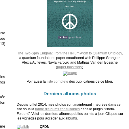
euse
isée
13)
The Two-Spin Enigma: From the Helium Atom to Quantum Ontology
,
a quantum foundations paper coauthored with Philippe Grangier,
Alexia Auffèves, Nayla Farouki and Mathias Van den Bossche
(
paper backstory
).
ales
Voir aussi la
liste complète
des publications de ce blog.
nds
Derniers albums photos
sée
lon
Depuis juillet 2014, mes photos sont maintenant intégrées dans ce
site sous la
forme d'albums consultables
dans le plugin "Photo-
Folders". Voici les derniers albums publiés ou mis à jour. Cliquez sur
les vignettes pour accéder aux albums.
ume
QFDN