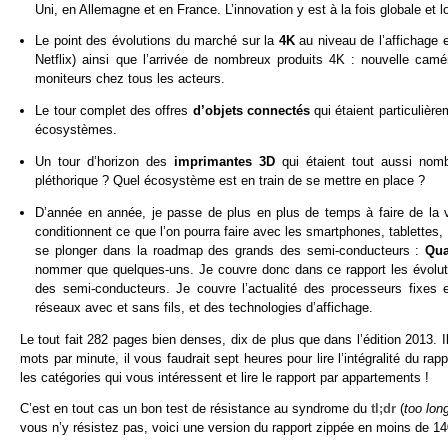
Uni, en Allemagne et en France. L’innovation y est à la fois globale et l
Le point des évolutions du marché sur la
4K
au niveau de l’affichage
Netflix) ainsi que l’arrivée de nombreux produits 4K : nouvelle ca
moniteurs chez tous les acteurs.
Le tour complet des offres
d’objets connectés
qui étaient particulièr
écosystèmes.
Un tour d’horizon des
imprimantes 3D
qui étaient tout aussi no
pléthorique ? Quel écosystème est en train de se mettre en place ?
D’année en année, je passe de plus en plus de temps à faire de la 
conditionnent ce que l’on pourra faire avec les smartphones, tablettes, 
se plonger dans la roadmap des grands des semi-conducteurs :
Qu
nommer que quelques-uns. Je couvre donc dans ce rapport les évolu
des semi-conducteurs. Je couvre l’actualité des processeurs fixes
réseaux avec et sans fils, et des technologies d’affichage.
Le tout fait 282 pages bien denses, dix de plus que dans l’édition 2013.
mots par minute, il vous faudrait sept heures pour lire l’intégralité du 
les catégories qui vous intéressent et lire le rapport par appartements !
C’est en tout cas un bon test de résistance au syndrome du
tl;dr
(
too lon
vous n’y résistez pas, voici une version du rapport zippée en moins de 140