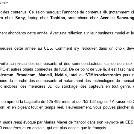
ocale.
 et des contenus. Ce salon marquait l’annonce de contenus 4K (notamment c
méra chez
Sony
, laptop chez
Toshiba
, smartphone chez
Acer
ou
Samsun
ement abondants cette année. Avec une réflexion sur leur business model et l
mbreuses cette année au CES. Comment s’y retrouver dans un choix dev
veille au niveau des composants et des semi-conducteurs car ce sont eux 
PC et autres objets connectés du futur. De ce point de vue là, il est fascinan
alcomm
,
Broadcom
,
Marvell, Nvidia, Intel
ou
STMicroelectronics
pour n
tions du marché des composants et notamment des technologies de fabricat
 et mobiles, des mémoires 3D, du stockage, des capteurs en tout genre, 
 Il comprend la bagatelle de 125 499 mots et de 753 132 signes ! A raison de 
rapport, et en pigeant tout en temps réel. Heureusement, vous pouvez piocher 
g, didn’t read)
évoqué par Marisa Mayer de Yahoo! dans son
keynote
au CES.
 caractères et en anglais, qui est plus concis que le français :