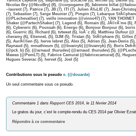
Yannick Lejeune
(8),
stephane
(8),
BScache
(8),
Michel
(8),
Daniel
(8),
Nicolas Bry (@NicoBry)
(8),
@corpogame
(8),
fabienne billat (@fadou
~laurent
(7),
Patrice
(7),
JB
(7),
ITI
(7),
Julien Ã‰LIE
(7),
Jean-Christo
(7),
Sebastien
(7),
Serge Meunier
(7),
Pimpin
(7),
Lebarque StÃ©phane
(@PLechevallier)
(7),
veille innovation (@vinno47)
(7),
YAN THOINET 
Shaker (@PartechShaker)
(7),
Legend
(6),
Romain
(6),
JÃ©rÃ´me
(6),
(6),
Cybereric
(6),
Poussah
(6),
Energo
(6),
Bonjour Bonjour
(6),
boris
(6),
Guerric
(6),
Richard
(6),
tvtweet
(6),
loÃ¯c
(6),
Matthieu Dufour (@
cheramy
(6),
EtienneL
(5),
DJM
(5),
Tristan
(5),
StÃ©phane
(5),
Gilles
(
(5),
AurÃ©lien
(5),
herve lebret
(5),
Alex
(5),
Adrien
(5),
Jean-Denis
(5)
Raynaud
(5),
mmathieum
(5),
(@bvanryb) (@bvanryb)
(5),
Boris Defr
(@pck_b)
(5),
(@arnaud_thurudev) (@arnaud_thurudev)
(5),
(@PLechev
Mawas (@PemLT)
(5),
Fabrice Camurat (@fabricecamurat)
(5),
Hugue
Hugues Severac
(5),
hervet
(5),
Joel
(5)
Contributions sous le pseudo
e. (@douarde)
Un seul commentaire sous ce pseudo.
Commentaire 1 dans
Rapport CES 2014
, le 11 février 2014
Le gratos du jour, c’est le compte-rendu du CES 2014 par Olivier Ezra
Répondre à ce commentaire