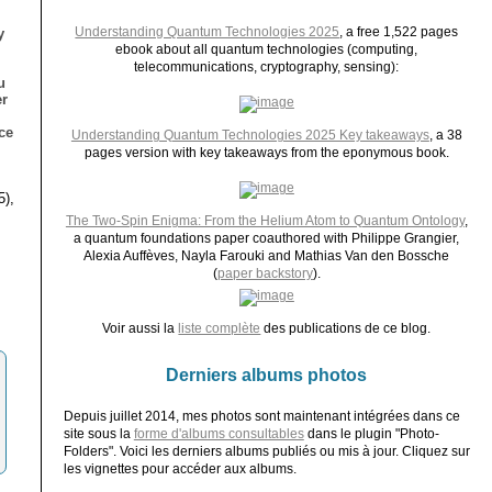
Understanding Quantum Technologies 2025
, a free 1,522 pages
y
ebook about all quantum technologies (computing,
telecommunications, cryptography, sensing):
u
er
ce
Understanding Quantum Technologies 2025 Key takeaways
, a 38
pages version with key takeaways from the eponymous book.
5),
The Two-Spin Enigma: From the Helium Atom to Quantum Ontology
,
a quantum foundations paper coauthored with Philippe Grangier,
Alexia Auffèves, Nayla Farouki and Mathias Van den Bossche
(
paper backstory
).
Voir aussi la
liste complète
des publications de ce blog.
Derniers albums photos
Depuis juillet 2014, mes photos sont maintenant intégrées dans ce
site sous la
forme d'albums consultables
dans le plugin "Photo-
Folders". Voici les derniers albums publiés ou mis à jour. Cliquez sur
les vignettes pour accéder aux albums.