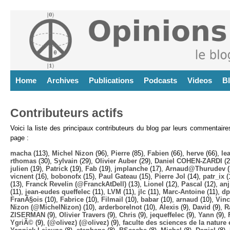
Home
Archives
Publications
Podcasts
Videos
B
Contributeurs actifs
Voici la liste des principaux contributeurs du blog par leurs commentair
page :
macha
(113),
Michel Nizon
(96),
Pierre
(85),
Fabien
(66),
herve
(66),
lea
rthomas
(30),
Sylvain
(29),
Olivier Auber
(29),
Daniel COHEN-ZARDI
(2
julien
(19),
Patrick
(19),
Fab
(19),
jmplanche
(17),
Arnaud@Thurudev (
vicnent
(16),
bobonofx
(15),
Paul Gateau
(15),
Pierre Jol
(14),
patr_ix
(
(13),
Franck Revelin (@FranckAtDell)
(13),
Lionel
(12),
Pascal
(12),
anj
(11),
jean-eudes queffelec
(11),
LVM
(11),
jlc
(11),
Marc-Antoine
(11),
dp
FranÃ§ois
(10),
Fabrice
(10),
Filmail
(10),
babar
(10),
arnaud
(10),
Vinc
Nizon (@MichelNizon)
(10),
arderborelnot
(10),
Alexis
(9),
David
(9),
R
ZISERMAN
(9),
Olivier Travers
(9),
Chris
(9),
jequeffelec
(9),
Yann
(9),
YgriÃ©
(9),
(@olivez) (@olivez)
(9),
faculte des sciences de la nature e