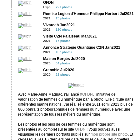
QFDN
Expo
791 photos
Remise Légion d'Honneur Philippe Herbert Jul2021
2021
15 photos
Vivatech Jun2021
2021
120 photos
Visite C2N Palaiseau Mar2021
2021
17 photos
Annonce Stratégie Quantique C2N Jan2021
2021
137 photos
Maison Bergès Jul2020
2020
54 photos
Grenoble Jul2020
2020
22 photos
Avec Marie-Anne Magnac, j'ai lancé
#QFDN
, l'initiative de
valorisation de femmes du numérique par la photo. Elle circule dans
différentes manifestations. J'ai réalisé entre 2011 et mi 2023 plus de
800 portraits photographiques de femmes du numérique avec une
représentation de tous les métiers du numérique.
Les photos et les bios de ces femmes du numérique sont
présentées au complet sur le site
QFDN
! Vous pouvez aussi
visualiser les derniers portraits publiés sur
mon propre site photo
. Et
ci-dessous, les 16 derniers par date de prise de vue, les vignettes