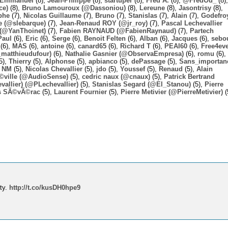
Emmanuel
(8),
Jean-Philippe
(8),
startuper
(8),
Fred A.
(8),
@FredOu_
(8),
ce)
(8),
Bruno Lamouroux (@Dassoniou)
(8),
Lereune
(8),
Jasontrisy
(8),
phe
(7),
Nicolas Guillaume
(7),
Bruno
(7),
Stanislas
(7),
Alain
(7),
Godefro
 (@slebarque)
(7),
Jean-Renaud ROY (@jr_roy)
(7),
Pascal Lechevallier
(@YanThoinet)
(7),
Fabien RAYNAUD (@FabienRaynaud)
(7),
Partech
Paul
(6),
Eric
(6),
Serge
(6),
Benoit Felten
(6),
Alban
(6),
Jacques
(6),
sebo
(6),
MAS
(6),
antoine
(6),
canard65
(6),
Richard T
(6),
PEAI60
(6),
Free4ev
_matthieudufour)
(6),
Nathalie Gasnier (@ObservaEmpresa)
(6),
romu
(6),
5),
Thierry
(5),
Alphonse
(5),
apbianco
(5),
dePassage
(5),
Sans_importan
,
NM
(5),
Nicolas Chevallier
(5),
jdo
(5),
Youssef
(5),
Renaud
(5),
Alain
Ã©ville (@AudioSense)
(5),
cedric naux (@cnaux)
(5),
Patrick Bertrand
allier) (@PLechevallier)
(5),
Stanislas Segard (@El_Stanou)
(5),
Pierre
s SÃ©vÃ©rac
(5),
Laurent Fournier
(5),
Pierre Metivier (@PierreMetivier)
(
tty.
http://t.co/kusDH0hpe9