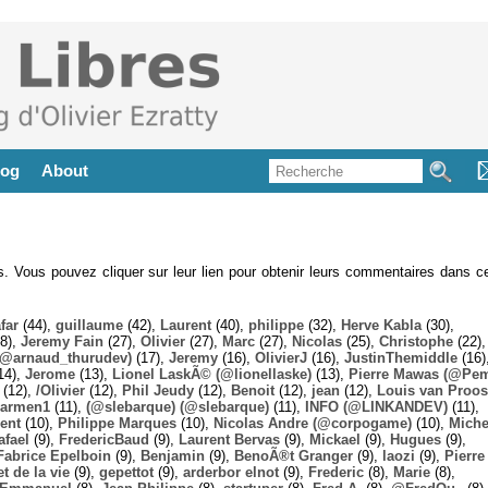
log
About
es. Vous pouvez cliquer sur leur lien pour obtenir leurs commentaires dans ce
far
(44),
guillaume
(42),
Laurent
(40),
philippe
(32),
Herve Kabla
(30),
8),
Jeremy Fain
(27),
Olivier
(27),
Marc
(27),
Nicolas
(25),
Christophe
(22),
@arnaud_thurudev)
(17),
Jeremy
(16),
OlivierJ
(16),
JustinThemiddle
(16)
14),
Jerome
(13),
Lionel LaskÃ© (@lionellaske)
(13),
Pierre Mawas (@Pe
(12),
/Olivier
(12),
Phil Jeudy
(12),
Benoit
(12),
jean
(12),
Louis van Proos
armen1
(11),
(@slebarque) (@slebarque)
(11),
INFO (@LINKANDEV)
(11),
ent
(10),
Philippe Marques
(10),
Nicolas Andre (@corpogame)
(10),
Miche
afael
(9),
FredericBaud
(9),
Laurent Bervas
(9),
Mickael
(9),
Hugues
(9),
Fabrice Epelboin
(9),
Benjamin
(9),
BenoÃ®t Granger
(9),
laozi
(9),
Pierre
t de la vie
(9),
gepettot
(9),
arderbor elnot
(9),
Frederic
(8),
Marie
(8),