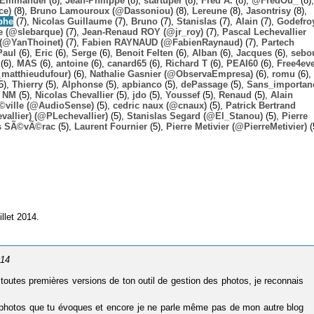
Emmanuel
(8),
Jean-Philippe
(8),
startuper
(8),
Fred A.
(8),
@FredOu_
(8),
ce)
(8),
Bruno Lamouroux (@Dassoniou)
(8),
Lereune
(8),
Jasontrisy
(8),
phe
(7),
Nicolas Guillaume
(7),
Bruno
(7),
Stanislas
(7),
Alain
(7),
Godefro
 (@slebarque)
(7),
Jean-Renaud ROY (@jr_roy)
(7),
Pascal Lechevallier
(@YanThoinet)
(7),
Fabien RAYNAUD (@FabienRaynaud)
(7),
Partech
Paul
(6),
Eric
(6),
Serge
(6),
Benoit Felten
(6),
Alban
(6),
Jacques
(6),
sebo
(6),
MAS
(6),
antoine
(6),
canard65
(6),
Richard T
(6),
PEAI60
(6),
Free4ev
_matthieudufour)
(6),
Nathalie Gasnier (@ObservaEmpresa)
(6),
romu
(6),
5),
Thierry
(5),
Alphonse
(5),
apbianco
(5),
dePassage
(5),
Sans_importan
,
NM
(5),
Nicolas Chevallier
(5),
jdo
(5),
Youssef
(5),
Renaud
(5),
Alain
Ã©ville (@AudioSense)
(5),
cedric naux (@cnaux)
(5),
Patrick Bertrand
allier) (@PLechevallier)
(5),
Stanislas Segard (@El_Stanou)
(5),
Pierre
s SÃ©vÃ©rac
(5),
Laurent Fournier
(5),
Pierre Metivier (@PierreMetivier)
(
llet 2014.
014
s toutes premières versions de ton outil de gestion des photos, je reconnais
 photos que tu évoques et encore je ne parle même pas de mon autre blog