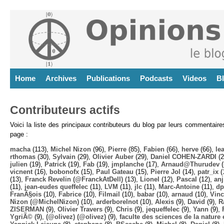
Home
Archives
Publications
Podcasts
Videos
B
Contributeurs actifs
Voici la liste des principaux contributeurs du blog par leurs commentair
page :
macha
(113),
Michel Nizon
(96),
Pierre
(85),
Fabien
(66),
herve
(66),
lea
rthomas
(30),
Sylvain
(29),
Olivier Auber
(29),
Daniel COHEN-ZARDI
(2
julien
(19),
Patrick
(19),
Fab
(19),
jmplanche
(17),
Arnaud@Thurudev (
vicnent
(16),
bobonofx
(15),
Paul Gateau
(15),
Pierre Jol
(14),
patr_ix
(
(13),
Franck Revelin (@FranckAtDell)
(13),
Lionel
(12),
Pascal
(12),
anj
(11),
jean-eudes queffelec
(11),
LVM
(11),
jlc
(11),
Marc-Antoine
(11),
dp
FranÃ§ois
(10),
Fabrice
(10),
Filmail
(10),
babar
(10),
arnaud
(10),
Vinc
Nizon (@MichelNizon)
(10),
arderborelnot
(10),
Alexis
(9),
David
(9),
R
ZISERMAN
(9),
Olivier Travers
(9),
Chris
(9),
jequeffelec
(9),
Yann
(9),
YgriÃ©
(9),
(@olivez) (@olivez)
(9),
faculte des sciences de la nature e