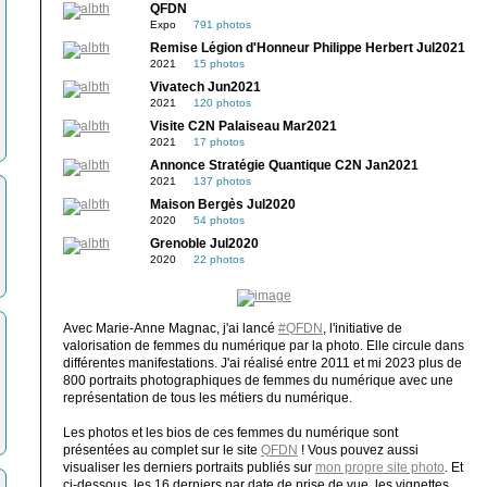
QFDN
Expo
791 photos
Remise Légion d'Honneur Philippe Herbert Jul2021
2021
15 photos
Vivatech Jun2021
2021
120 photos
Visite C2N Palaiseau Mar2021
2021
17 photos
Annonce Stratégie Quantique C2N Jan2021
2021
137 photos
Maison Bergès Jul2020
2020
54 photos
Grenoble Jul2020
2020
22 photos
Avec Marie-Anne Magnac, j'ai lancé
#QFDN
, l'initiative de
valorisation de femmes du numérique par la photo. Elle circule dans
différentes manifestations. J'ai réalisé entre 2011 et mi 2023 plus de
800 portraits photographiques de femmes du numérique avec une
représentation de tous les métiers du numérique.
Les photos et les bios de ces femmes du numérique sont
présentées au complet sur le site
QFDN
! Vous pouvez aussi
visualiser les derniers portraits publiés sur
mon propre site photo
. Et
ci-dessous, les 16 derniers par date de prise de vue, les vignettes