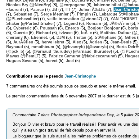
Yannick Lejeune
(8),
stephane
(8),
BScache
(8),
Michel
(8),
Daniel
(8),
Nicolas Bry (@NicoBry)
(8),
@corpogame
(8),
fabienne billat (@fadou
~laurent
(7),
Patrice
(7),
JB
(7),
ITI
(7),
Julien Ã‰LIE
(7),
Jean-Christo
(7),
Sebastien
(7),
Serge Meunier
(7),
Pimpin
(7),
Lebarque StÃ©phane
(@PLechevallier)
(7),
veille innovation (@vinno47)
(7),
YAN THOINET 
Shaker (@PartechShaker)
(7),
Legend
(6),
Romain
(6),
JÃ©rÃ´me
(6),
(6),
Cybereric
(6),
Poussah
(6),
Energo
(6),
Bonjour Bonjour
(6),
boris
(6),
Guerric
(6),
Richard
(6),
tvtweet
(6),
loÃ¯c
(6),
Matthieu Dufour (@
cheramy
(6),
EtienneL
(5),
DJM
(5),
Tristan
(5),
StÃ©phane
(5),
Gilles
(
(5),
AurÃ©lien
(5),
herve lebret
(5),
Alex
(5),
Adrien
(5),
Jean-Denis
(5)
Raynaud
(5),
mmathieum
(5),
(@bvanryb) (@bvanryb)
(5),
Boris Defr
(@pck_b)
(5),
(@arnaud_thurudev) (@arnaud_thurudev)
(5),
(@PLechev
Mawas (@PemLT)
(5),
Fabrice Camurat (@fabricecamurat)
(5),
Hugue
Hugues Severac
(5),
hervet
(5),
Joel
(5)
Contributions sous le pseudo
Jean-Christophe
7 commentaires ont été soumis sous ce pseudo et avec le même email.
Le premier commentaire date du 6 novembre 2007 et le dernier est du 5 jui
Commentaire 7 dans
Photographer Independence Day
, le 5 juillet 2
Bonjour Olivier et bravo pour le travail réalisé ! Pour avoir vu une de
qu’il y a eu un gros travail de fait depuis pour en arriver là.
Le blogueur que je suis aussi a les mêmes problèmes de gestion de