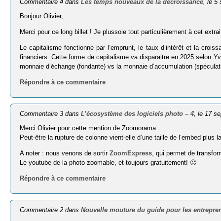
Commentaire 4 dans
Les temps nouveaux de la décroissance
, le 
Bonjour Olivier,
Merci pour ce long billet ! Je plussoie tout particulièrement à cet extrai
Le capitalisme fonctionne par l’emprunt, le taux d’intérêt et la croi
financiers. Cette forme de capitalisme va disparaitre en 2025 selon Yv
monnaie d’échange (fondante) vs la monnaie d’accumulation (spéculativ
Répondre à ce commentaire
Commentaire 3 dans
L’écosystème des logiciels photo – 4
, le 17 s
Merci Olivier pour cette mention de Zoomorama.
Peut-être la rupture de colonne vient-elle d’une taille de l’embed plus 
A noter : nous venons de sortir
ZoomExpress
, qui permet de transfo
Le youtube de la photo zoomable, et toujours gratuitement! 🙂
Répondre à ce commentaire
Commentaire 2 dans
Nouvelle mouture du guide pour les entrepre