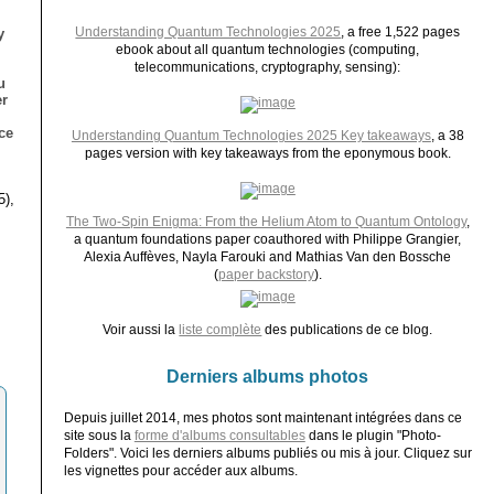
Understanding Quantum Technologies 2025
, a free 1,522 pages
y
ebook about all quantum technologies (computing,
telecommunications, cryptography, sensing):
u
er
ce
Understanding Quantum Technologies 2025 Key takeaways
, a 38
pages version with key takeaways from the eponymous book.
5),
The Two-Spin Enigma: From the Helium Atom to Quantum Ontology
,
a quantum foundations paper coauthored with Philippe Grangier,
Alexia Auffèves, Nayla Farouki and Mathias Van den Bossche
(
paper backstory
).
Voir aussi la
liste complète
des publications de ce blog.
Derniers albums photos
Depuis juillet 2014, mes photos sont maintenant intégrées dans ce
site sous la
forme d'albums consultables
dans le plugin "Photo-
Folders". Voici les derniers albums publiés ou mis à jour. Cliquez sur
les vignettes pour accéder aux albums.