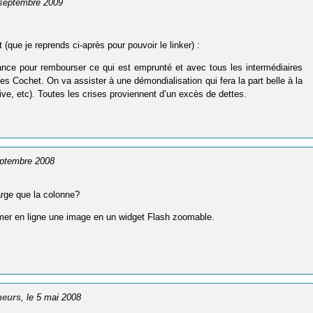
5 septembre 2009
t (que je reprends ci-après pour pouvoir le linker) :
ssance pour rembourser ce qui est emprunté et avec tous les intermédiaires
es Cochet. On va assister à une démondialisation qui fera la part belle à la
e, etc). Toutes les crises proviennent d’un excès de dettes.
eptembre 2008
large que la colonne?
rmer en ligne une image en un widget Flash zoomable.
neurs
, le 5 mai 2008