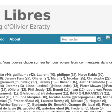
log
About
es. Vous pouvez cliquer sur leur lien pour obtenir leurs commentaires dans ce
far
(44),
guillaume
(42),
Laurent
(40),
philippe
(32),
Herve Kabla
(30),
8),
Jeremy Fain
(27),
Olivier
(27),
Marc
(27),
Nicolas
(25),
Christophe
(22),
@arnaud_thurudev)
(17),
Jeremy
(16),
OlivierJ
(16),
JustinThemiddle
(16)
14),
Jerome
(13),
Lionel LaskÃ© (@lionellaske)
(13),
Pierre Mawas (@Pe
(12),
/Olivier
(12),
Phil Jeudy
(12),
Benoit
(12),
jean
(12),
Louis van Proos
armen1
(11),
(@slebarque) (@slebarque)
(11),
INFO (@LINKANDEV)
(11),
ent
(10),
Philippe Marques
(10),
Nicolas Andre (@corpogame)
(10),
Miche
afael
(9),
FredericBaud
(9),
Laurent Bervas
(9),
Mickael
(9),
Hugues
(9),
Fabrice Epelboin
(9),
Benjamin
(9),
BenoÃ®t Granger
(9),
laozi
(9),
Pierre
t de la vie
(9),
gepettot
(9),
arderbor elnot
(9),
Frederic
(8),
Marie
(8),