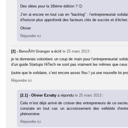
Des idées pour la 18ième édition ? 🙂
J’en ai encore en tout cas en “backlog” : l’entrepreneuriat solida
d’horizon plus approfondi des facteurs clés de succès et d’échec 
Olivier
Répondre ici
[2] -
BenoÃ®t Granger
a écrit
le 25 mars 2013
:
je te donnerais volontiers un coup de main pour l’entrepreneuriat solid
d’un guide Startups HiTech ne sont pas vraiment les mêmes que ceux qu
(outre que le solidaire, c’est encore assez flou ! ya une nouvelle loi
Répondre ici
[2.1] - Olivier Ezratty
a répondu
le 25 mars 2013
:
Cela m’est déjà arrivé de croiser des entrepreneurs de ce secteur
constate en tout cas un accroissement des velléités d’entre
phénomène.
Répondre ici