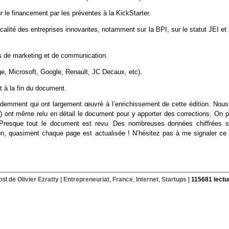
r le financement par les préventes à la KickStarter.
alité des entreprises innovantes, notamment sur la BPI, sur le statut JEI et
s de marketing et de communication.
ge, Microsoft, Google, Renault, JC Decaux, etc).
t à la fin du document.
édemment qui ont largement œuvré à l’enrichissement de cette édition. Nous
es) ont même relu en détail le document pour y apporter des corrections. On 
! Presque tout le document est revu. Des nombreuses données chiffrées s
n, quasiment chaque page est actualisée ! N’hésitez pas à me signaler ce 
ost de
Olivier Ezratty
|
Entrepreneuriat
,
France
,
Internet
,
Startups
|
115681 lectu