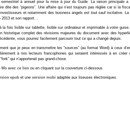
e semestriel à annuel pour la mise à jour du Guide. La raison principale a 
e dite des “pigeons”. Une affaire qui n’est toujours pas réglée car si la fisca
nvestisseurs et notamment des business angels est tout sauf incitative. La 
S 2013 et son rapport…
la fois lisible sur tablette, lisible sur ordinateur et imprimable à votre guise
un historique complet des révisions majeures du document avec des hyperli
précédente, vous pourrez facilement parcourir tout ce qui a changé depuis.
ment que je peux en transmettre les “sources” (au format Word) à ceux d’en
ulièrement à nos lecteurs francophones qui seraient intéressés à en créer 
 “fork” qui n’apporterait pas grand-chose.
16 Mo
avec ce lien
ou en cliquant sur la couverture ci-dessous.
rsion epub
et une
version mobi
adaptée aux liseuses électroniques.