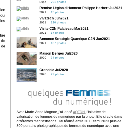
Expo
791 photos
Remise Légion d'Honneur Philippe Herbert Jul2021
ion
2021
15 photos
qui
Vivatech Jun2021
les
2021
120 photos
Visite C2N Palaiseau Mar2021
2021
17 photos
ibre
Annonce Stratégie Quantique C2N Jan2021
é de
2021
137 photos
 de
Maison Bergès Jul2020
2020
54 photos
Grenoble Jul2020
2020
22 photos
Avec Marie-Anne Magnac, j'ai lancé
#QFDN
, l'initiative de
valorisation de femmes du numérique par la photo. Elle circule dans
différentes manifestations. J'ai réalisé entre 2011 et mi 2023 plus de
800 portraits photographiques de femmes du numérique avec une