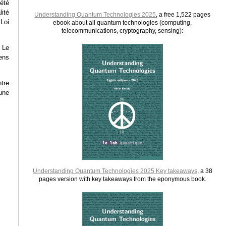
été
lité
Understanding Quantum Technologies 2025
, a free 1,522 pages
Loi
ebook about all quantum technologies (computing,
telecommunications, cryptography, sensing):
. Le
ens
tre
une
Understanding Quantum Technologies 2025 Key takeaways
, a 38
pages version with key takeaways from the eponymous book.