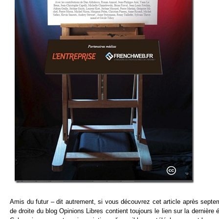
Amis du futur – dit autrement, si vous découvrez cet article après septem
de droite du blog Opinions Libres contient toujours le lien sur la dernière