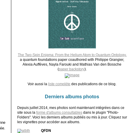
The Two-Spin Enigma: From the Helium Atom to Quantum Ontology
,
a quantum foundations paper coauthored with Philippe Grangier,
Alexia Auffèves, Nayla Farouki and Mathias Van den Bossche
(
paper backstory
).
Voir aussi la
liste complète
des publications de ce blog.
Derniers albums photos
Depuis juillet 2014, mes photos sont maintenant intégrées dans ce
site sous la
forme d'albums consultables
dans le plugin "Photo-
Folders". Voici les derniers albums publiés ou mis à jour. Cliquez sur
les vignettes pour accéder aux albums.
onne
mée.
QFDN