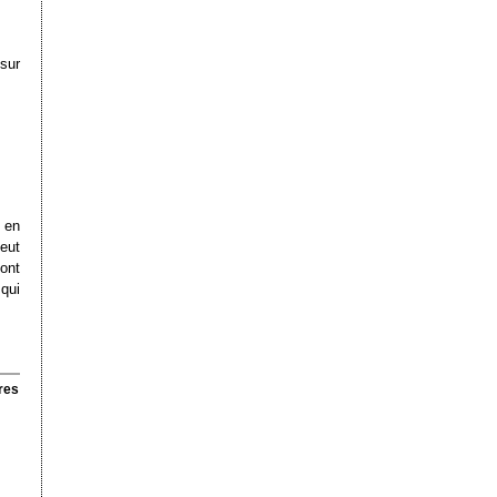
 sur
 en
peut
ont
qui
res