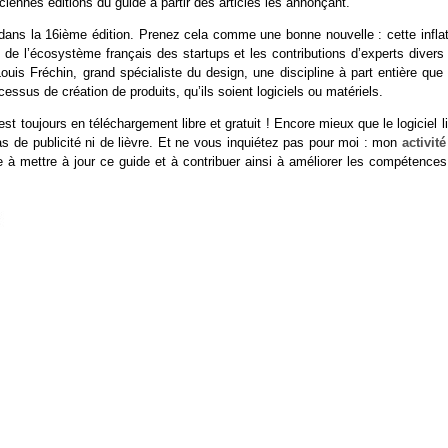
iennes éditions du guide à partir des articles les annonçant.
dans la 16ième édition. Prenez cela comme une bonne nouvelle : cette inflat
de l’écosystème français des startups et les contributions d’experts divers 
uis Fréchin, grand spécialiste du design, une discipline à part entière que 
cessus de création de produits, qu’ils soient logiciels ou matériels.
st toujours en téléchargement libre et gratuit ! Encore mieux que le logiciel l
pas de publicité ni de lièvre. Et ne vous inquiétez pas pour moi : mon
activit
mettre à jour ce guide et à contribuer ainsi à améliorer les compétences