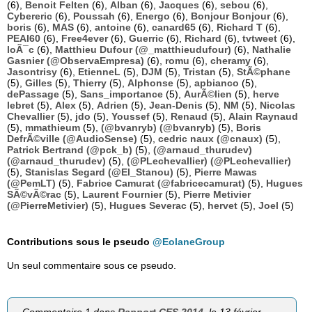
(6),
Benoit Felten
(6),
Alban
(6),
Jacques
(6),
sebou
(6),
Cybereric
(6),
Poussah
(6),
Energo
(6),
Bonjour Bonjour
(6),
boris
(6),
MAS
(6),
antoine
(6),
canard65
(6),
Richard T
(6),
PEAI60
(6),
Free4ever
(6),
Guerric
(6),
Richard
(6),
tvtweet
(6),
loÃ¯c
(6),
Matthieu Dufour (@_matthieudufour)
(6),
Nathalie
Gasnier (@ObservaEmpresa)
(6),
romu
(6),
cheramy
(6),
Jasontrisy
(6),
EtienneL
(5),
DJM
(5),
Tristan
(5),
StÃ©phane
(5),
Gilles
(5),
Thierry
(5),
Alphonse
(5),
apbianco
(5),
dePassage
(5),
Sans_importance
(5),
AurÃ©lien
(5),
herve
lebret
(5),
Alex
(5),
Adrien
(5),
Jean-Denis
(5),
NM
(5),
Nicolas
Chevallier
(5),
jdo
(5),
Youssef
(5),
Renaud
(5),
Alain Raynaud
(5),
mmathieum
(5),
(@bvanryb) (@bvanryb)
(5),
Boris
DefrÃ©ville (@AudioSense)
(5),
cedric naux (@cnaux)
(5),
Patrick Bertrand (@pck_b)
(5),
(@arnaud_thurudev)
(@arnaud_thurudev)
(5),
(@PLechevallier) (@PLechevallier)
(5),
Stanislas Segard (@El_Stanou)
(5),
Pierre Mawas
(@PemLT)
(5),
Fabrice Camurat (@fabricecamurat)
(5),
Hugues
SÃ©vÃ©rac
(5),
Laurent Fournier
(5),
Pierre Metivier
(@PierreMetivier)
(5),
Hugues Severac
(5),
hervet
(5),
Joel
(5)
Contributions sous le pseudo
@EolaneGroup
Un seul commentaire sous ce pseudo.