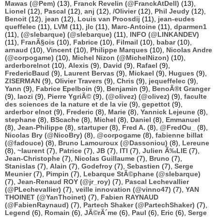
Mawas (@Pem)
(13),
Franck Revelin (@FranckAtDell)
(13),
Lionel
(12),
Pascal
(12),
anj
(12),
/Olivier
(12),
Phil Jeudy
(12),
Benoit
(12),
jean
(12),
Louis van Proosdij
(11),
jean-eudes
queffelec
(11),
LVM
(11),
jlc
(11),
Marc-Antoine
(11),
dparmen1
(11),
(@slebarque) (@slebarque)
(11),
INFO (@LINKANDEV)
(11),
FranÃ§ois
(10),
Fabrice
(10),
Filmail
(10),
babar
(10),
arnaud
(10),
Vincent
(10),
Philippe Marques
(10),
Nicolas Andre
(@corpogame)
(10),
Michel Nizon (@MichelNizon)
(10),
arderborelnot
(10),
Alexis
(9),
David
(9),
Rafael
(9),
FredericBaud
(9),
Laurent Bervas
(9),
Mickael
(9),
Hugues
(9),
ZISERMAN
(9),
Olivier Travers
(9),
Chris
(9),
jequeffelec
(9),
Yann
(9),
Fabrice Epelboin
(9),
Benjamin
(9),
BenoÃ®t Granger
(9),
laozi
(9),
Pierre YgriÃ©
(9),
(@olivez) (@olivez)
(9),
faculte
des sciences de la nature et de la vie
(9),
gepettot
(9),
arderbor elnot
(9),
Frederic
(8),
Marie
(8),
Yannick Lejeune
(8),
stephane
(8),
BScache
(8),
Michel
(8),
Daniel
(8),
Emmanuel
(8),
Jean-Philippe
(8),
startuper
(8),
Fred A.
(8),
@FredOu_
(8),
Nicolas Bry (@NicoBry)
(8),
@corpogame
(8),
fabienne billat
(@fadouce)
(8),
Bruno Lamouroux (@Dassoniou)
(8),
Lereune
(8),
~laurent
(7),
Patrice
(7),
JB
(7),
ITI
(7),
Julien Ã‰LIE
(7),
Jean-Christophe
(7),
Nicolas Guillaume
(7),
Bruno
(7),
Stanislas
(7),
Alain
(7),
Godefroy
(7),
Sebastien
(7),
Serge
Meunier
(7),
Pimpin
(7),
Lebarque StÃ©phane (@slebarque)
(7),
Jean-Renaud ROY (@jr_roy)
(7),
Pascal Lechevallier
(@PLechevallier)
(7),
veille innovation (@vinno47)
(7),
YAN
THOINET (@YanThoinet)
(7),
Fabien RAYNAUD
(@FabienRaynaud)
(7),
Partech Shaker (@PartechShaker)
(7),
Legend
(6),
Romain
(6),
JÃ©rÃ´me
(6),
Paul
(6),
Eric
(6),
Serge