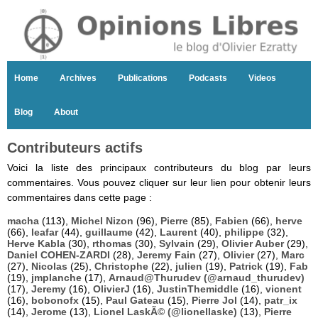
Home
Archives
Publications
Podcasts
Videos
Blog
About
Contributeurs actifs
Voici la liste des principaux contributeurs du blog par leurs
commentaires. Vous pouvez cliquer sur leur lien pour obtenir leurs
commentaires dans cette page :
macha
(113),
Michel Nizon
(96),
Pierre
(85),
Fabien
(66),
herve
(66),
leafar
(44),
guillaume
(42),
Laurent
(40),
philippe
(32),
Herve Kabla
(30),
rthomas
(30),
Sylvain
(29),
Olivier Auber
(29),
Daniel COHEN-ZARDI
(28),
Jeremy Fain
(27),
Olivier
(27),
Marc
(27),
Nicolas
(25),
Christophe
(22),
julien
(19),
Patrick
(19),
Fab
(19),
jmplanche
(17),
Arnaud@Thurudev (@arnaud_thurudev)
(17),
Jeremy
(16),
OlivierJ
(16),
JustinThemiddle
(16),
vicnent
(16),
bobonofx
(15),
Paul Gateau
(15),
Pierre Jol
(14),
patr_ix
(14),
Jerome
(13),
Lionel LaskÃ© (@lionellaske)
(13),
Pierre