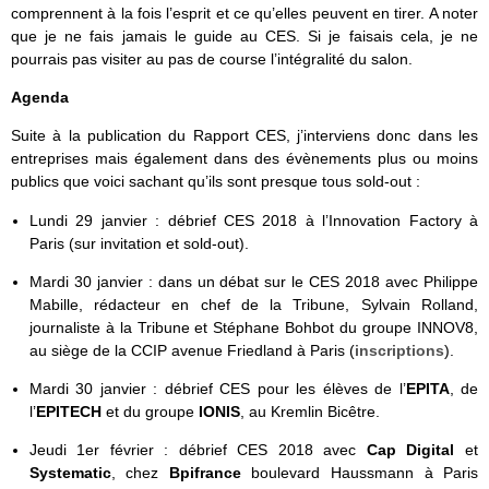
comprennent à la fois l’esprit et ce qu’elles peuvent en tirer. A noter
que je ne fais jamais le guide au CES. Si je faisais cela, je ne
pourrais pas visiter au pas de course l’intégralité du salon.
Agenda
Suite à la publication du Rapport CES, j’interviens donc dans les
entreprises mais également dans des évènements plus ou moins
publics que voici sachant qu’ils sont presque tous sold-out :
Lundi 29 janvier : débrief CES 2018 à l’Innovation Factory à
Paris (sur invitation et sold-out).
Mardi 30 janvier : dans un débat sur le CES 2018 avec Philippe
Mabille, rédacteur en chef de la Tribune, Sylvain Rolland,
journaliste à la Tribune et Stéphane Bohbot du groupe INNOV8,
au siège de la CCIP avenue Friedland à Paris (
inscriptions
).
Mardi 30 janvier : débrief CES pour les élèves de l’
EPITA
, de
l’
EPITECH
et du groupe
IONIS
, au Kremlin Bicêtre.
Jeudi 1er février : débrief CES 2018 avec
Cap Digital
et
Systematic
, chez
Bpifrance
boulevard Haussmann à Paris