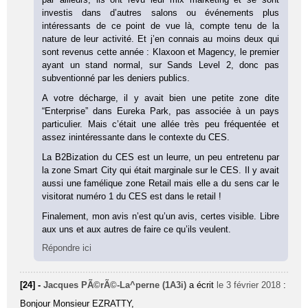
investis dans d’autres salons ou événements plus
intéressants de ce point de vue là, compte tenu de la
nature de leur activité. Et j’en connais au moins deux qui
sont revenus cette année : Klaxoon et Magency, le premier
ayant un stand normal, sur Sands Level 2, donc pas
subventionné par les deniers publics.
A votre décharge, il y avait bien une petite zone dite
“Enterprise” dans Eureka Park, pas associée à un pays
particulier. Mais c’était une allée très peu fréquentée et
assez inintéressante dans le contexte du CES.
La B2Bization du CES est un leurre, un peu entretenu par
la zone Smart City qui était marginale sur le CES. Il y avait
aussi une famélique zone Retail mais elle a du sens car le
visitorat numéro 1 du CES est dans le retail !
Finalement, mon avis n’est qu’un avis, certes visible. Libre
aux uns et aux autres de faire ce qu’ils veulent.
Répondre ici
[24] -
Jacques PÃ©rÃ©-La^perne (1A3i)
a écrit
le 3 février 2018
:
Bonjour Monsieur EZRATTY,