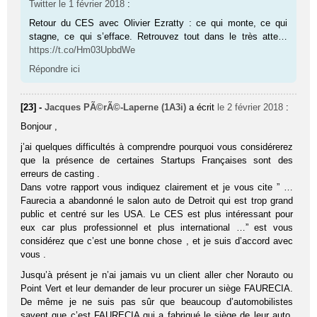
Twitter
le 1 février 2018
:
Retour du CES avec Olivier Ezratty : ce qui monte, ce qui
stagne, ce qui s’efface. Retrouvez tout dans le très atte…
https://t.co/Hm03UpbdWe
Répondre ici
[23] -
Jacques PÃ©rÃ©-Laperne (1A3i)
a écrit
le 2 février 2018
:
Bonjour ,
j’ai quelques difficultés à comprendre pourquoi vous considérerez
que la présence de certaines Startups Françaises sont des
erreurs de casting .
Dans votre rapport vous indiquez clairement et je vous cite ” …
Faurecia a abandonné le salon auto de Detroit qui est trop grand
public et centré sur les USA. Le CES est plus intéressant pour
eux car plus professionnel et plus international …” est vous
considérez que c’est une bonne chose , et je suis d’accord avec
vous .
Jusqu’à présent je n’ai jamais vu un client aller cher Norauto ou
Point Vert et leur demander de leur procurer un siège FAURECIA.
De même je ne suis pas sûr que beaucoup d’automobilistes
savent que c’est FAURECIA qui a fabriqué le siège de leur auto.