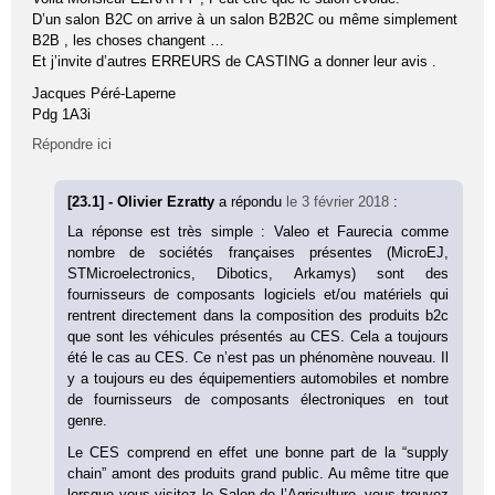
D’un salon B2C on arrive à un salon B2B2C ou même simplement
B2B , les choses changent …
Et j’invite d’autres ERREURS de CASTING a donner leur avis .
Jacques Péré-Laperne
Pdg 1A3i
Répondre ici
[23.1] - Olivier Ezratty
a répondu
le 3 février 2018
:
La réponse est très simple : Valeo et Faurecia comme
nombre de sociétés françaises présentes (MicroEJ,
STMicroelectronics, Dibotics, Arkamys) sont des
fournisseurs de composants logiciels et/ou matériels qui
rentrent directement dans la composition des produits b2c
que sont les véhicules présentés au CES. Cela a toujours
été le cas au CES. Ce n’est pas un phénomène nouveau. Il
y a toujours eu des équipementiers automobiles et nombre
de fournisseurs de composants électroniques en tout
genre.
Le CES comprend en effet une bonne part de la “supply
chain” amont des produits grand public. Au même titre que
lorsque vous visitez le Salon de l’Agriculture, vous trouvez