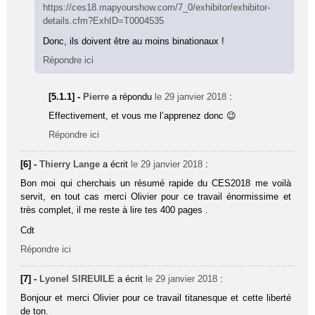
https://ces18.mapyourshow.com/7_0/exhibitor/exhibitor-
details.cfm?ExhID=T0004535
Donc, ils doivent être au moins binationaux !
Répondre ici
[5.1.1] -
Pierre
a répondu
le 29 janvier 2018
:
Effectivement, et vous me l’apprenez donc 😉
Répondre ici
[6] -
Thierry Lange
a écrit
le 29 janvier 2018
:
Bon moi qui cherchais un résumé rapide du CES2018 me voilà
servit, en tout cas merci Olivier pour ce travail énormissime et
très complet, il me reste à lire tes 400 pages .
Cdt
Répondre ici
[7] -
Lyonel SIREUILE
a écrit
le 29 janvier 2018
:
Bonjour et merci Olivier pour ce travail titanesque et cette liberté
de ton.