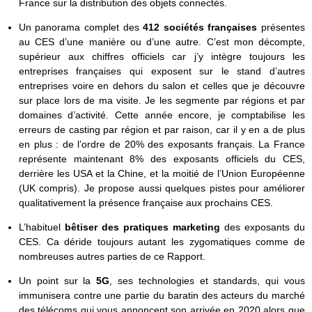
France sur la distribution des objets connectés.
Un panorama complet des
412 sociétés françaises
présentes
au CES d’une manière ou d’une autre. C’est mon décompte,
supérieur aux chiffres officiels car j’y intègre toujours les
entreprises françaises qui exposent sur le stand d’autres
entreprises voire en dehors du salon et celles que je découvre
sur place lors de ma visite. Je les segmente par régions et par
domaines d’activité. Cette année encore, je comptabilise les
erreurs de casting par région et par raison, car il y en a de plus
en plus : de l’ordre de 20% des exposants français. La France
représente maintenant 8% des exposants officiels du CES,
derrière les USA et la Chine, et la moitié de l’Union Européenne
(UK compris). Je propose aussi quelques pistes pour améliorer
qualitativement la présence française aux prochains CES.
L’habituel
bêtiser des pratiques marketing
des exposants du
CES. Ca déride toujours autant les zygomatiques comme de
nombreuses autres parties de ce Rapport.
Un point sur la
5G
, ses technologies et standards, qui vous
immunisera contre une partie du baratin des acteurs du marché
des télécoms qui vous annoncent son arrivée en 2020 alors que