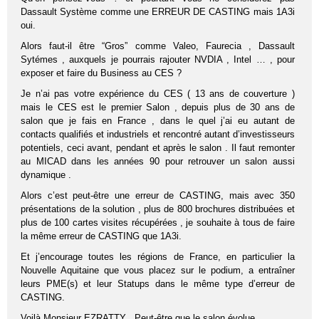
Dassault Système comme une ERREUR DE CASTING mais 1A3i
oui.
Alors faut-il être “Gros” comme Valeo, Faurecia , Dassault
Sytémes , auxquels je pourrais rajouter NVDIA , Intel … , pour
exposer et faire du Business au CES ?
Je n’ai pas votre expérience du CES ( 13 ans de couverture )
mais le CES est le premier Salon , depuis plus de 30 ans de
salon que je fais en France , dans le quel j’ai eu autant de
contacts qualifiés et industriels et rencontré autant d’investisseurs
potentiels, ceci avant, pendant et après le salon . Il faut remonter
au MICAD dans les années 90 pour retrouver un salon aussi
dynamique .
Alors c’est peut-être une erreur de CASTING, mais avec 350
présentations de la solution , plus de 800 brochures distribuées et
plus de 100 cartes visites récupérées , je souhaite à tous de faire
la même erreur de CASTING que 1A3i.
Et j’encourage toutes les régions de France, en particulier la
Nouvelle Aquitaine que vous placez sur le podium, a entraîner
leurs PME(s) et leur Statups dans le même type d’erreur de
CASTING.
Voilà Monsieur EZRATTY , Peut-être que le salon évolue.