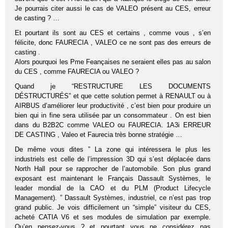
Je pourrais citer aussi le cas de VALEO présent au CES, erreur
de casting ? …
Et pourtant ils sont au CES et certains , comme vous , s’en
félicite, donc FAURECIA , VALEO ce ne sont pas des erreurs de
casting .
Alors pourquoi les Pme Feançaises ne seraient elles pas au salon
du CES , comme FAURECIA ou VALEO ?
Quand je “RESTRUCTURE LES DOCUMENTS
DÉSTRUCTURÉS” et que cette solution permet à RENAULT ou à
AIRBUS d’améliorer leur productivité , c’est bien pour produire un
bien qui in fine sera utilisée par un consommateur . On est bien
dans du B2B2C comme VALEO ou FAURECIA. 1A3i ERREUR
DE CASTING , Valeo et Faurecia très bonne stratégie …
De même vous dites ” La zone qui intéressera le plus les
industriels est celle de l’impression 3D qui s’est déplacée dans
North Hall pour se rapprocher de l’automobile. Son plus grand
exposant est maintenant le Français Dassault Systèmes, le
leader mondial de la CAO et du PLM (Product Lifecycle
Management). ” Dassault Systèmes, industriel, ce n’est pas trop
grand public. Je vois difficilement un “simple” visiteur du CES,
acheté CATIA V6 et ses modules de simulation par exemple.
Qu’en pensez-vous ? et pourtant vous ne considérez pas