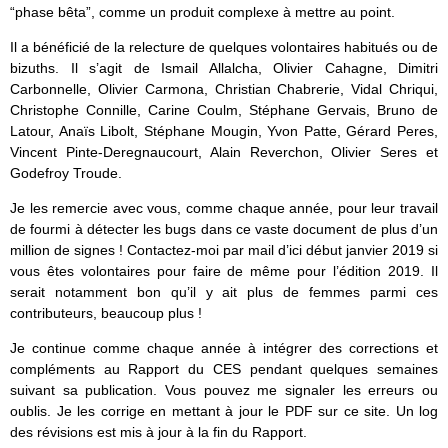
“phase bêta”, comme un produit complexe à mettre au point.
Il a bénéficié de la relecture de quelques volontaires habitués ou de
bizuths. Il s’agit de Ismail Allalcha, Olivier Cahagne, Dimitri
Carbonnelle, Olivier Carmona, Christian Chabrerie, Vidal Chriqui,
Christophe Connille, Carine Coulm, Stéphane Gervais, Bruno de
Latour, Anaïs Libolt, Stéphane Mougin, Yvon Patte, Gérard Peres,
Vincent Pinte-Deregnaucourt, Alain Reverchon, Olivier Seres et
Godefroy Troude.
Je les remercie avec vous, comme chaque année, pour leur travail
de fourmi à détecter les bugs dans ce vaste document de plus d’un
million de signes ! Contactez-moi par mail d’ici début janvier 2019 si
vous êtes volontaires pour faire de même pour l’édition 2019. Il
serait notamment bon qu’il y ait plus de femmes parmi ces
contributeurs, beaucoup plus !
Je continue comme chaque année à intégrer des corrections et
compléments au Rapport du CES pendant quelques semaines
suivant sa publication. Vous pouvez me signaler les erreurs ou
oublis. Je les corrige en mettant à jour le PDF sur ce site. Un log
des révisions est mis à jour à la fin du Rapport.