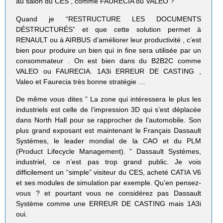
au salon du CES , comme FAURECIA ou VALEO ?
Quand je “RESTRUCTURE LES DOCUMENTS
DÉSTRUCTURÉS” et que cette solution permet à
RENAULT ou à AIRBUS d’améliorer leur productivité , c’est
bien pour produire un bien qui in fine sera utilisée par un
consommateur . On est bien dans du B2B2C comme
VALEO ou FAURECIA. 1A3i ERREUR DE CASTING ,
Valeo et Faurecia très bonne stratégie …
De même vous dites ” La zone qui intéressera le plus les
industriels est celle de l’impression 3D qui s’est déplacée
dans North Hall pour se rapprocher de l’automobile. Son
plus grand exposant est maintenant le Français Dassault
Systèmes, le leader mondial de la CAO et du PLM
(Product Lifecycle Management). ” Dassault Systèmes,
industriel, ce n’est pas trop grand public. Je vois
difficilement un “simple” visiteur du CES, acheté CATIA V6
et ses modules de simulation par exemple. Qu’en pensez-
vous ? et pourtant vous ne considérez pas Dassault
Système comme une ERREUR DE CASTING mais 1A3i
oui.