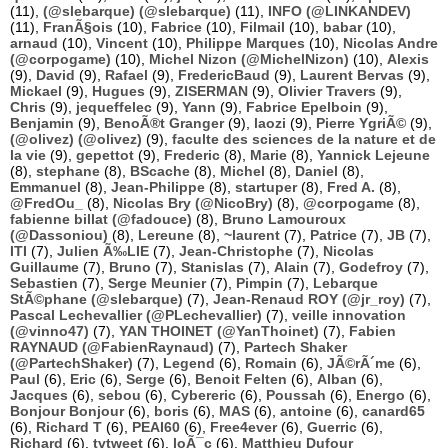
(11),
(@slebarque) (@slebarque)
(11),
INFO (@LINKANDEV)
(11),
FranÃ§ois
(10),
Fabrice
(10),
Filmail
(10),
babar
(10),
arnaud
(10),
Vincent
(10),
Philippe Marques
(10),
Nicolas Andre
(@corpogame)
(10),
Michel Nizon (@MichelNizon)
(10),
Alexis
(9),
David
(9),
Rafael
(9),
FredericBaud
(9),
Laurent Bervas
(9),
Mickael
(9),
Hugues
(9),
ZISERMAN
(9),
Olivier Travers
(9),
Chris
(9),
jequeffelec
(9),
Yann
(9),
Fabrice Epelboin
(9),
Benjamin
(9),
BenoÃ®t Granger
(9),
laozi
(9),
Pierre YgriÃ©
(9),
(@olivez) (@olivez)
(9),
faculte des sciences de la nature et de
la vie
(9),
gepettot
(9),
Frederic
(8),
Marie
(8),
Yannick Lejeune
(8),
stephane
(8),
BScache
(8),
Michel
(8),
Daniel
(8),
Emmanuel
(8),
Jean-Philippe
(8),
startuper
(8),
Fred A.
(8),
@FredOu_
(8),
Nicolas Bry (@NicoBry)
(8),
@corpogame
(8),
fabienne billat (@fadouce)
(8),
Bruno Lamouroux
(@Dassoniou)
(8),
Lereune
(8),
~laurent
(7),
Patrice
(7),
JB
(7),
ITI
(7),
Julien Ã‰LIE
(7),
Jean-Christophe
(7),
Nicolas
Guillaume
(7),
Bruno
(7),
Stanislas
(7),
Alain
(7),
Godefroy
(7),
Sebastien
(7),
Serge Meunier
(7),
Pimpin
(7),
Lebarque
StÃ©phane (@slebarque)
(7),
Jean-Renaud ROY (@jr_roy)
(7),
Pascal Lechevallier (@PLechevallier)
(7),
veille innovation
(@vinno47)
(7),
YAN THOINET (@YanThoinet)
(7),
Fabien
RAYNAUD (@FabienRaynaud)
(7),
Partech Shaker
(@PartechShaker)
(7),
Legend
(6),
Romain
(6),
JÃ©rÃ´me
(6),
Paul
(6),
Eric
(6),
Serge
(6),
Benoit Felten
(6),
Alban
(6),
Jacques
(6),
sebou
(6),
Cybereric
(6),
Poussah
(6),
Energo
(6),
Bonjour Bonjour
(6),
boris
(6),
MAS
(6),
antoine
(6),
canard65
(6),
Richard T
(6),
PEAI60
(6),
Free4ever
(6),
Guerric
(6),
Richard
(6),
tvtweet
(6),
loÃ¯c
(6),
Matthieu Dufour