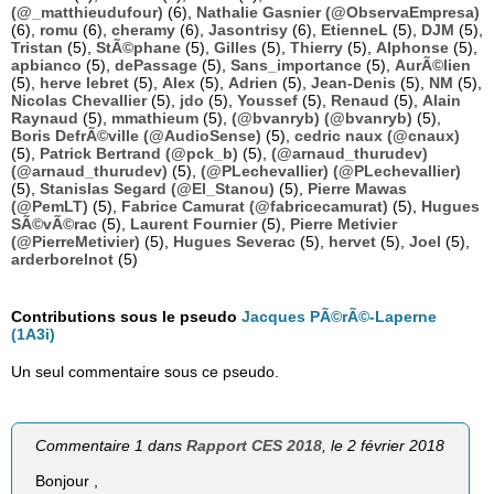
(@_matthieudufour)
(6),
Nathalie Gasnier (@ObservaEmpresa)
(6),
romu
(6),
cheramy
(6),
Jasontrisy
(6),
EtienneL
(5),
DJM
(5),
Tristan
(5),
StÃ©phane
(5),
Gilles
(5),
Thierry
(5),
Alphonse
(5),
apbianco
(5),
dePassage
(5),
Sans_importance
(5),
AurÃ©lien
(5),
herve lebret
(5),
Alex
(5),
Adrien
(5),
Jean-Denis
(5),
NM
(5),
Nicolas Chevallier
(5),
jdo
(5),
Youssef
(5),
Renaud
(5),
Alain
Raynaud
(5),
mmathieum
(5),
(@bvanryb) (@bvanryb)
(5),
Boris DefrÃ©ville (@AudioSense)
(5),
cedric naux (@cnaux)
(5),
Patrick Bertrand (@pck_b)
(5),
(@arnaud_thurudev)
(@arnaud_thurudev)
(5),
(@PLechevallier) (@PLechevallier)
(5),
Stanislas Segard (@El_Stanou)
(5),
Pierre Mawas
(@PemLT)
(5),
Fabrice Camurat (@fabricecamurat)
(5),
Hugues
SÃ©vÃ©rac
(5),
Laurent Fournier
(5),
Pierre Metivier
(@PierreMetivier)
(5),
Hugues Severac
(5),
hervet
(5),
Joel
(5),
arderborelnot
(5)
Contributions sous le pseudo
Jacques PÃ©rÃ©-Laperne
(1A3i)
Un seul commentaire sous ce pseudo.
Commentaire 1 dans
Rapport CES 2018
, le 2 février 2018
Bonjour ,