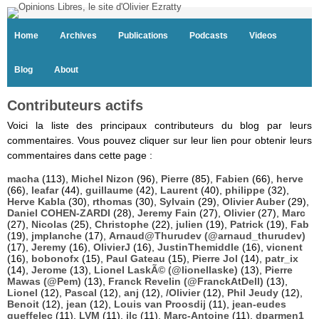
Home
Archives
Publications
Podcasts
Videos
Blog
About
Contributeurs actifs
Voici la liste des principaux contributeurs du blog par leurs
commentaires. Vous pouvez cliquer sur leur lien pour obtenir leurs
commentaires dans cette page :
macha
(113),
Michel Nizon
(96),
Pierre
(85),
Fabien
(66),
herve
(66),
leafar
(44),
guillaume
(42),
Laurent
(40),
philippe
(32),
Herve Kabla
(30),
rthomas
(30),
Sylvain
(29),
Olivier Auber
(29),
Daniel COHEN-ZARDI
(28),
Jeremy Fain
(27),
Olivier
(27),
Marc
(27),
Nicolas
(25),
Christophe
(22),
julien
(19),
Patrick
(19),
Fab
(19),
jmplanche
(17),
Arnaud@Thurudev (@arnaud_thurudev)
(17),
Jeremy
(16),
OlivierJ
(16),
JustinThemiddle
(16),
vicnent
(16),
bobonofx
(15),
Paul Gateau
(15),
Pierre Jol
(14),
patr_ix
(14),
Jerome
(13),
Lionel LaskÃ© (@lionellaske)
(13),
Pierre
Mawas (@Pem)
(13),
Franck Revelin (@FranckAtDell)
(13),
Lionel
(12),
Pascal
(12),
anj
(12),
/Olivier
(12),
Phil Jeudy
(12),
Benoit
(12),
jean
(12),
Louis van Proosdij
(11),
jean-eudes
queffelec
(11),
LVM
(11),
jlc
(11),
Marc-Antoine
(11),
dparmen1