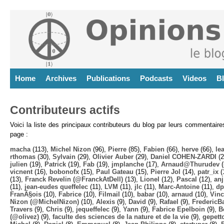
Home
Archives
Publications
Podcasts
Videos
B
Contributeurs actifs
Voici la liste des principaux contributeurs du blog par leurs commentair
page :
macha
(113),
Michel Nizon
(96),
Pierre
(85),
Fabien
(66),
herve
(66),
lea
rthomas
(30),
Sylvain
(29),
Olivier Auber
(29),
Daniel COHEN-ZARDI
(2
julien
(19),
Patrick
(19),
Fab
(19),
jmplanche
(17),
Arnaud@Thurudev (
vicnent
(16),
bobonofx
(15),
Paul Gateau
(15),
Pierre Jol
(14),
patr_ix
(
(13),
Franck Revelin (@FranckAtDell)
(13),
Lionel
(12),
Pascal
(12),
anj
(11),
jean-eudes queffelec
(11),
LVM
(11),
jlc
(11),
Marc-Antoine
(11),
dp
FranÃ§ois
(10),
Fabrice
(10),
Filmail
(10),
babar
(10),
arnaud
(10),
Vinc
Nizon (@MichelNizon)
(10),
Alexis
(9),
David
(9),
Rafael
(9),
FredericB
Travers
(9),
Chris
(9),
jequeffelec
(9),
Yann
(9),
Fabrice Epelboin
(9),
B
(@olivez)
(9),
faculte des sciences de la nature et de la vie
(9),
gepett