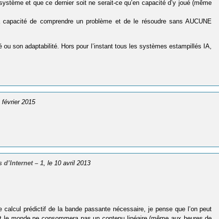
n système et que ce dernier soit ne serait-ce qu’en capacité d’y joué (même
st la capacité de comprendre un problème et de le résoudre sans AUCUNE
té ou son adaptabilité. Hors pour l’instant tous les systèmes estampillés IA,
2 février 2015
d’Internet – 1
, le 10 avril 2013
 le calcul prédictif de la bande passante nécessaire, je pense que l’on peut
 tout le monde ne consommera pas un contenu linéaire (même aux heures de