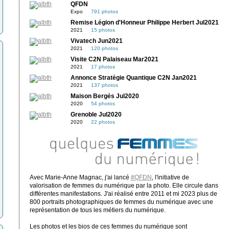
QFDN
Expo
791 photos
Remise Légion d'Honneur Philippe Herbert Jul2021
2021
15 photos
Vivatech Jun2021
2021
120 photos
Visite C2N Palaiseau Mar2021
2021
17 photos
Annonce Stratégie Quantique C2N Jan2021
2021
137 photos
Maison Bergès Jul2020
2020
54 photos
Grenoble Jul2020
2020
22 photos
Avec Marie-Anne Magnac, j'ai lancé
#QFDN
, l'initiative de
valorisation de femmes du numérique par la photo. Elle circule dans
différentes manifestations. J'ai réalisé entre 2011 et mi 2023 plus de
800 portraits photographiques de femmes du numérique avec une
représentation de tous les métiers du numérique.
Les photos et les bios de ces femmes du numérique sont