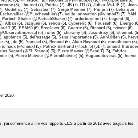
Fred A.
(8),
@FredOu_
(8),
Nicolas Bry (@NicoBry)
(8),
@corpogame
(8),
ereune
(8),
~laurent
(7),
Patrice
(7),
JB
(7),
ITI
(7),
Julien Ã‰LIE
(7),
Jean-
7),
Godefroy
(7),
Sebastien
(7),
Serge Meunier
(7),
Pimpin
(7),
Lebarque
Lechevallier (@PLechevallier)
(7),
veille innovation (@vinno47)
(7),
YAN
),
Partech Shaker (@PartechShaker)
(7),
arderborelnot
(7),
Legend
(6),
6),
Alban
(6),
Jacques
(6),
sebou
(6),
Cybereric
(6),
Poussah
(6),
Energo
(6
hard T
(6),
PEAI60
(6),
Free4ever
(6),
Guerric
(6),
Richard
(6),
tvtweet
(6),
 (@ObservaEmpresa)
(6),
romu
(6),
cheramy
(6),
Jasontrisy
(6),
EtienneL
(5
),
apbianco
(5),
dePassage
(5),
Sans_importance
(5),
AurÃ©lien
(5),
herv
er
(5),
jdo
(5),
Youssef
(5),
Renaud
(5),
Alain Raynaud
(5),
mmathieum
(5),
ric naux (@cnaux)
(5),
Patrick Bertrand (@pck_b)
(5),
(@arnaud_thurudev
slas Segard (@El_Stanou)
(5),
Pierre Mawas (@PemLT)
(5),
Fabrice
nier
(5),
Pierre Metivier (@PierreMetivier)
(5),
Hugues Severac
(5),
hervet
ier 2020.
, j’ai commencé à lire vos rapports CES à partir de 2012 avec toujours les