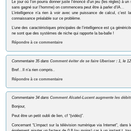
Le jour où l’on pourra donner juste l’énoncé d’un jeu (les règles) à u
sans gagné sur l’homme) on commencera peut être à parler d’IA…
L’intelligence n’a rien à voir avec une puissance de calcul, c’e
connaissance préalable sur ce problème.
L’une des caractéristiques principales de l’intelligence est ça générici
ne sont que des systèmes de niche qui rapporte la ba-balle !
Répondre à ce commentaire
Commentaire 35 dans
Comment éviter de se faire Uberiser : 1
, le 1
Bref…Il n’a rien compris..
Répondre à ce commentaire
Commentaire 34 dans
Comment Alcatel-Lucent augmente les débits 
Bonjour,
Peut être un petit oubli de lien, cf “(vidéo)”.
Concernant “L’impact sur la télé­vi­sion numérique via Internet”, dans
également ajouter un facteur de 0.8 (ou moins) car à un instant t,