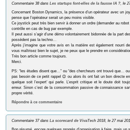
Commentaire 38 dans
Les startups font-elles de la fausse IA ?
, le 
Concernant Boston Dynamics, la présence d’un opérateur avec un joystick
pense que l’opérateur serait un peu moins visible.
Ce joystick peut très bien servir à donner un ordre (demander au robot 
contrôle en cas de bug par exemple.
Il peut aussi s’agir d’une démo volontairement bidonnée de la part de
possèdent pas la techno…
Après j’imagine que votre avis en la matière est également nourri d
vous maîtrisez bien le sujet, je ne peux que le prendre en considératio
Très bon article comme toujours.
Merci.
PS: “les études disent que…” ou “des chercheurs ont trouvé que… ou o
pas besoin de ce petit rappel 😉 ou alors ils ont fait un bon directe en
quelque soit l’expert’ qui parle. L’esprit critique et le doute doit t
erreur. Sinon c’est de la consommation passive de connaissance sans
propre vérité.
Répondre à ce commentaire
Commentaire 37 dans
La scorecard de VivaTech 2018
, le 27 mai 20
Bon résumé, encore quelques progrès d’organisation à faire, mais un sal