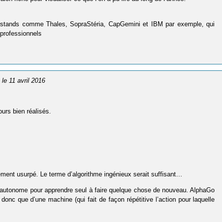
des stands comme Thales, SopraStéria, CapGemini et IBM par exemple, qui
 professionnels
, le 11 avril 2016
ours bien réalisés.
rgement usurpé. Le terme d’algorithme ingénieux serait suffisant…
a autonome pour apprendre seul à faire quelque chose de nouveau. AlphaGo
donc que d’une machine (qui fait de façon répétitive l’action pour laquelle