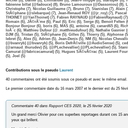
Michel
(8),
Daniel
(8),
Emmanuel
(8),
Jean-Philippe
(8),
startuper
(8),
fabienne billat (@fadouce)
(8),
Bruno Lamouroux (@Dassoniou)
(8),
L
Christophe
(7),
Nicolas Guillaume
(7),
Bruno
(7),
Stanislas
(7),
Alain
(
StÃ©phane (@slebarque)
(7),
Jean-Renaud ROY (@jr_roy)
(7),
Pascal 
THOINET (@YanThoinet)
(7),
Fabien RAYNAUD (@FabienRaynaud)
(7
Romain
(6),
JÃ©rÃ´me
(6),
Paul
(6),
Eric
(6),
Serge
(6),
Benoit Felten
(
Bonjour Bonjour
(6),
boris
(6),
MAS
(6),
antoine
(6),
canard65
(6),
Ric
loÃ¯c
(6),
Matthieu Dufour (@_matthieudufour)
(6),
Nathalie Gasnier
DJM
(5),
Tristan
(5),
StÃ©phane
(5),
Gilles
(5),
Thierry
(5),
Alphonse
(5
lebret
(5),
Alex
(5),
Adrien
(5),
Jean-Denis
(5),
NM
(5),
Nicolas Chevalli
(@bvanryb) (@bvanryb)
(5),
Boris DefrÃ©ville (@AudioSense)
(5),
ced
(@arnaud_thurudev)
(5),
(@PLechevallier) (@PLechevallier)
(5),
Stani
Camurat (@fabricecamurat)
(5),
Hugues SÃ©vÃ©rac
(5),
Laurent Four
(5),
Joel
(5)
Contributions sous le pseudo
Laurent
40 commentaires ont été soumis sous ce pseudo et avec le même email.
Le premier commentaire date du 16 mars 2007 et le dernier est du 25 févr
Commentaire 40 dans
Rapport CES 2020
, le 25 février 2020
Un grand merci Olivier pour ces superbes reportages durant ces 15 ans
yeux qui brillent.