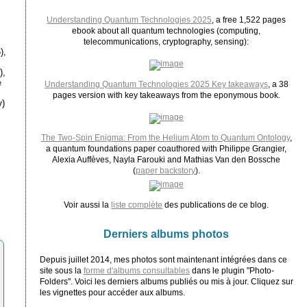
Understanding Quantum Technologies 2025
, a free 1,522 pages
ebook about all quantum technologies (computing,
telecommunications, cryptography, sensing):
),
),
e
Understanding Quantum Technologies 2025 Key takeaways
, a 38
pages version with key takeaways from the eponymous book.
)
The Two-Spin Enigma: From the Helium Atom to Quantum Ontology
,
a quantum foundations paper coauthored with Philippe Grangier,
Alexia Auffèves, Nayla Farouki and Mathias Van den Bossche
(
paper backstory
).
Voir aussi la
liste complète
des publications de ce blog.
Derniers albums photos
Depuis juillet 2014, mes photos sont maintenant intégrées dans ce
site sous la
forme d'albums consultables
dans le plugin "Photo-
Folders". Voici les derniers albums publiés ou mis à jour. Cliquez sur
les vignettes pour accéder aux albums.