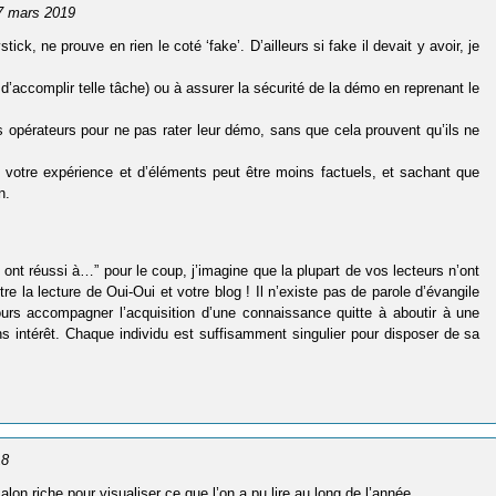
27 mars 2019
, ne prouve en rien le coté ‘fake’. D’ailleurs si fake il devait y avoir, je
d’accomplir telle tâche) ou à assurer la sécurité de la démo en reprenant le
s opérateurs pour ne pas rater leur démo, sans que cela prouvent qu’ils ne
e votre expérience et d’éléments peut être moins factuels, et sachant que
n.
nt réussi à…” pour le coup, j’imagine que la plupart de vos lecteurs n’ont
tre la lecture de Oui-Oui et votre blog ! Il n’existe pas de parole d’évangile
oujours accompagner l’acquisition d’une connaissance quitte à aboutir à une
 intérêt. Chaque individu est suffisamment singulier pour disposer de sa
18
on riche pour visualiser ce que l’on a pu lire au long de l’année.