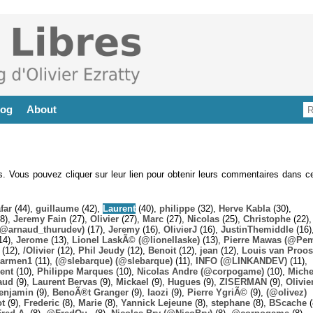
log
About
es. Vous pouvez cliquer sur leur lien pour obtenir leurs commentaires dans ce
far
(44),
guillaume
(42),
Laurent
(40),
philippe
(32),
Herve Kabla
(30),
8),
Jeremy Fain
(27),
Olivier
(27),
Marc
(27),
Nicolas
(25),
Christophe
(22),
@arnaud_thurudev)
(17),
Jeremy
(16),
OlivierJ
(16),
JustinThemiddle
(16)
14),
Jerome
(13),
Lionel LaskÃ© (@lionellaske)
(13),
Pierre Mawas (@Pe
(12),
/Olivier
(12),
Phil Jeudy
(12),
Benoit
(12),
jean
(12),
Louis van Proos
armen1
(11),
(@slebarque) (@slebarque)
(11),
INFO (@LINKANDEV)
(11),
ent
(10),
Philippe Marques
(10),
Nicolas Andre (@corpogame)
(10),
Miche
aud
(9),
Laurent Bervas
(9),
Mickael
(9),
Hugues
(9),
ZISERMAN
(9),
Olivie
enjamin
(9),
BenoÃ®t Granger
(9),
laozi
(9),
Pierre YgriÃ©
(9),
(@olivez)
ot
(9),
Frederic
(8),
Marie
(8),
Yannick Lejeune
(8),
stephane
(8),
BScache
(