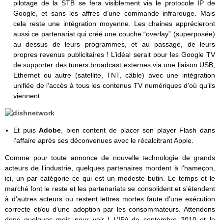
pilotage de la STB se fera visiblement via le protocole IP de
Google, et sans les affres d’une commande infrarouge. Mais
cela reste une intégration moyenne. Les chaines apprécieront
aussi ce partenariat qui créé une couche “overlay” (superposée)
au dessus de leurs programmes, et au passage, de leurs
propres revenus publicitaires ! L’idéal serait pour les Google TV
de supporter des tuners broadcast externes via une liaison USB,
Ethernet ou autre (satellite, TNT, câble) avec une intégration
unifiée de l’accès à tous les contenus TV numériques d’où qu’ils
viennent.
Et puis
Adobe
, bien content de placer son player Flash dans
l’affaire après ses déconvenues avec le récalcitrant Apple.
Comme pour toute annonce de nouvelle technologie de grands
acteurs de l’industrie, quelques partenaires mordent à l’hameçon,
ici, un par catégorie ce qui est un modeste butin. Le temps et le
marché font le reste et les partenariats se consolident et s’étendent
à d’autres acteurs ou restent lettres mortes faute d’une exécution
correcte et/ou d’une adoption par les consommateurs. Attendons
donc quelques mois pour voir ! L’IFA de septembre 2010 et le