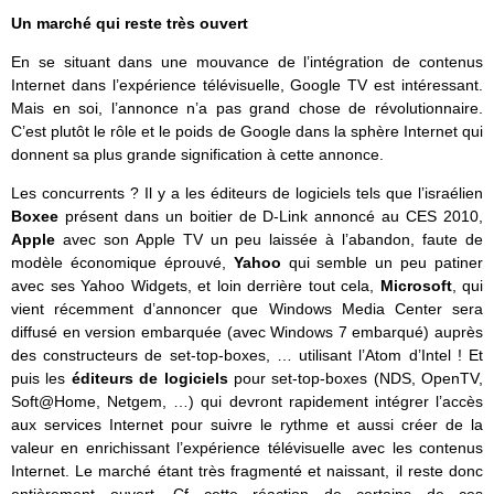
Un marché qui reste très ouvert
En se situant dans une mouvance de l’intégration de contenus
Internet dans l’expérience télévisuelle, Google TV est intéressant.
Mais en soi, l’annonce n’a pas grand chose de révolutionnaire.
C’est plutôt le rôle et le poids de Google dans la sphère Internet qui
donnent sa plus grande signification à cette annonce.
Les concurrents ? Il y a les éditeurs de logiciels tels que l’israélien
Boxee
présent dans un boitier de D-Link annoncé au CES 2010,
Apple
avec son Apple TV un peu laissée à l’abandon, faute de
modèle économique éprouvé,
Yahoo
qui semble un peu patiner
avec ses Yahoo Widgets, et loin derrière tout cela,
Microsoft
, qui
vient récemment d’annoncer que Windows Media Center sera
diffusé en version embarquée (avec Windows 7 embarqué) auprès
des constructeurs de set-top-boxes, … utilisant l’Atom d’Intel ! Et
puis les
éditeurs de logiciels
pour set-top-boxes (NDS, OpenTV,
Soft@Home, Netgem, …) qui devront rapidement intégrer l’accès
aux services Internet pour suivre le rythme et aussi créer de la
valeur en enrichissant l’expérience télévisuelle avec les contenus
Internet. Le marché étant très fragmenté et naissant, il reste donc
entièrement ouvert. Cf cette réaction de certains de ces