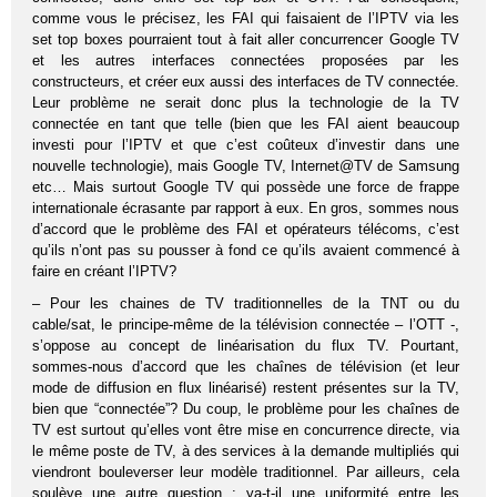
comme vous le précisez, les FAI qui faisaient de l’IPTV via les
set top boxes pourraient tout à fait aller concurrencer Google TV
et les autres interfaces connectées proposées par les
constructeurs, et créer eux aussi des interfaces de TV connectée.
Leur problème ne serait donc plus la technologie de la TV
connectée en tant que telle (bien que les FAI aient beaucoup
investi pour l’IPTV et que c’est coûteux d’investir dans une
nouvelle technologie), mais Google TV, Internet@TV de Samsung
etc… Mais surtout Google TV qui possède une force de frappe
internationale écrasante par rapport à eux. En gros, sommes nous
d’accord que le problème des FAI et opérateurs télécoms, c’est
qu’ils n’ont pas su pousser à fond ce qu’ils avaient commencé à
faire en créant l’IPTV?
– Pour les chaines de TV traditionnelles de la TNT ou du
cable/sat, le principe-même de la télévision connectée – l’OTT -,
s’oppose au concept de linéarisation du flux TV. Pourtant,
sommes-nous d’accord que les chaînes de télévision (et leur
mode de diffusion en flux linéarisé) restent présentes sur la TV,
bien que “connectée”? Du coup, le problème pour les chaînes de
TV est surtout qu’elles vont être mise en concurrence directe, via
le même poste de TV, à des services à la demande multipliés qui
viendront bouleverser leur modèle traditionnel. Par ailleurs, cela
soulève une autre question : ya-t-il une uniformité entre les