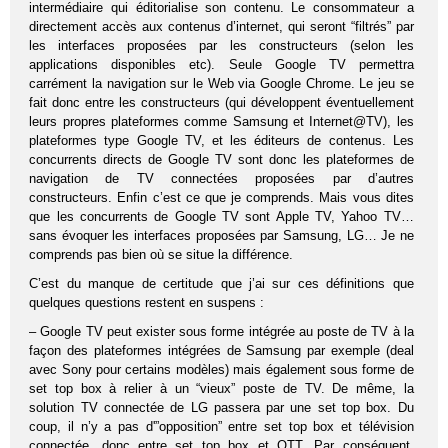
intermédiaire qui éditorialise son contenu. Le consommateur a
directement accès aux contenus d’internet, qui seront “filtrés” par
les interfaces proposées par les constructeurs (selon les
applications disponibles etc). Seule Google TV permettra
carrément la navigation sur le Web via Google Chrome. Le jeu se
fait donc entre les constructeurs (qui développent éventuellement
leurs propres plateformes comme Samsung et Internet@TV), les
plateformes type Google TV, et les éditeurs de contenus. Les
concurrents directs de Google TV sont donc les plateformes de
navigation de TV connectées proposées par d’autres
constructeurs. Enfin c’est ce que je comprends. Mais vous dites
que les concurrents de Google TV sont Apple TV, Yahoo TV…
sans évoquer les interfaces proposées par Samsung, LG… Je ne
comprends pas bien où se situe la différence.
C’est du manque de certitude que j’ai sur ces définitions que
quelques questions restent en suspens :
– Google TV peut exister sous forme intégrée au poste de TV à la
façon des plateformes intégrées de Samsung par exemple (deal
avec Sony pour certains modèles) mais également sous forme de
set top box à relier à un “vieux” poste de TV. De même, la
solution TV connectée de LG passera par une set top box. Du
coup, il n’y a pas d'”opposition” entre set top box et télévision
connectée, donc entre set top box et OTT. Par conséquent,