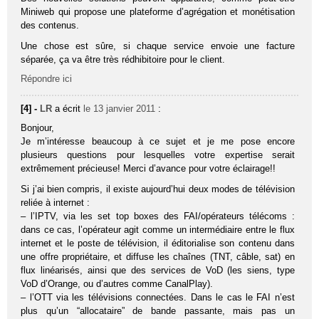
Miniweb qui propose une plateforme d’agrégation et monétisation
des contenus.
Une chose est sûre, si chaque service envoie une facture
séparée, ça va être très rédhibitoire pour le client.
Répondre ici
[4] -
LR
a écrit
le 13 janvier 2011
:
Bonjour,
Je m’intéresse beaucoup à ce sujet et je me pose encore
plusieurs questions pour lesquelles votre expertise serait
extrêmement précieuse! Merci d’avance pour votre éclairage!!
Si j’ai bien compris, il existe aujourd’hui deux modes de télévision
reliée à internet :
– l’IPTV, via les set top boxes des FAI/opérateurs télécoms :
dans ce cas, l’opérateur agit comme un intermédiaire entre le flux
internet et le poste de télévision, il éditorialise son contenu dans
une offre propriétaire, et diffuse les chaînes (TNT, câble, sat) en
flux linéarisés, ainsi que des services de VoD (les siens, type
VoD d’Orange, ou d’autres comme CanalPlay).
– l’OTT via les télévisions connectées. Dans le cas le FAI n’est
plus qu’un “allocataire” de bande passante, mais pas un