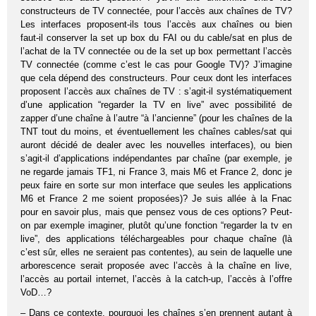
constructeurs de TV connectée, pour l’accès aux chaînes de TV?
Les interfaces proposent-ils tous l’accès aux chaînes ou bien
faut-il conserver la set up box du FAI ou du cable/sat en plus de
l’achat de la TV connectée ou de la set up box permettant l’accès
TV connectée (comme c’est le cas pour Google TV)? J’imagine
que cela dépend des constructeurs. Pour ceux dont les interfaces
proposent l’accès aux chaînes de TV : s’agit-il systématiquement
d’une application “regarder la TV en live” avec possibilité de
zapper d’une chaîne à l’autre “à l’ancienne” (pour les chaînes de la
TNT tout du moins, et éventuellement les chaînes cables/sat qui
auront décidé de dealer avec les nouvelles interfaces), ou bien
s’agit-il d’applications indépendantes par chaîne (par exemple, je
ne regarde jamais TF1, ni France 3, mais M6 et France 2, donc je
peux faire en sorte sur mon interface que seules les applications
M6 et France 2 me soient proposées)? Je suis allée à la Fnac
pour en savoir plus, mais que pensez vous de ces options? Peut-
on par exemple imaginer, plutôt qu’une fonction “regarder la tv en
live”, des applications téléchargeables pour chaque chaîne (là
c’est sûr, elles ne seraient pas contentes), au sein de laquelle une
arborescence serait proposée avec l’accès à la chaîne en live,
l’accès au portail internet, l’accès à la catch-up, l’accès à l’offre
VoD…?
– Dans ce contexte, pourquoi les chaînes s’en prennent autant à