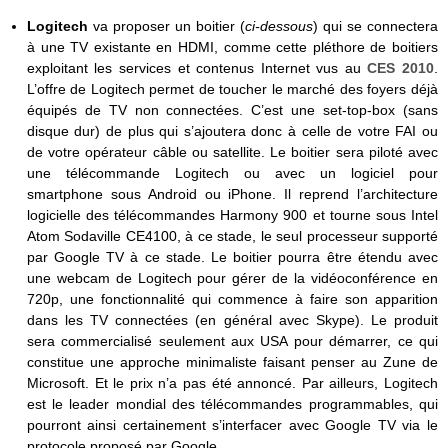
Logitech
va proposer un boitier (
ci-dessous
) qui se connectera
à une TV existante en HDMI, comme cette pléthore de boitiers
exploitant les services et contenus Internet vus au
CES 2010
.
L’offre de Logitech permet de toucher le marché des foyers déjà
équipés de TV non connectées. C’est une set-top-box (sans
disque dur) de plus qui s’ajoutera donc à celle de votre FAI ou
de votre opérateur câble ou satellite. Le boitier sera piloté avec
une télécommande Logitech ou avec un logiciel pour
smartphone sous Android ou iPhone. Il reprend l’architecture
logicielle des télécommandes Harmony 900 et tourne sous Intel
Atom Sodaville CE4100, à ce stade, le seul processeur supporté
par Google TV à ce stade. Le boitier pourra être étendu avec
une webcam de Logitech pour gérer de la vidéoconférence en
720p, une fonctionnalité qui commence à faire son apparition
dans les TV connectées (en général avec Skype). Le produit
sera commercialisé seulement aux USA pour démarrer, ce qui
constitue une approche minimaliste faisant penser au Zune de
Microsoft. Et le prix n’a pas été annoncé. Par ailleurs, Logitech
est le leader mondial des télécommandes programmables, qui
pourront ainsi certainement s’interfacer avec Google TV via le
protocole proposé par Google.