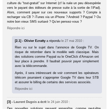
culture du “tout-gratuit” sur Internet (cf la ruée un peu désespérée
vers le payant des éditeurs de presse suite à la sortie de l’iPad).
Alors, comment payer sur ces nouveaux supports ? Compte à
recharger via CB ? iTunes via un iPhone ? Android ? Paypal ? Ou
notre bon vieux SMS surtaxé ? Qu’en pensez-vous ?
Répondre ici
[2.1] - Olivier Ezratty
a répondu
le 27 mai 2010
:
Rien vu sur le sujet dans l’annonce de Google TV. On
risque de retomber dans le modèle web classique. Mais
des solutions comme Paypal ou le OneClick d’Amazon ont
leur place à prendre. Il faudrait pouvoir payer simplement
avec la télécommande.
Après, il sera intéressant de voir comment les opérateurs
télécom pourraient s’approprier Google TV dans leur STB
et assurer le billing de certains des services associés.
Répondre ici
[3] -
Laurent Dugois
a écrit
le 24 juin 2010
:
Des nouvelles solutions peuvent apparaître, comme peut-être