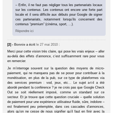
– Enfin, il ne faut pas négliger tous les partenariats locaux
sur les contenus. Les contenus ont encore une forte part
locale et il sera difficile aux débuts pour Google de signer
ces partenariats, notamment lorsqu’ils concernent des
contenus “premium” (cinéma, sport, …).
Répondre ici
[2] -
Bonnie
a écrit
le 27 mai 2010
:
Merci pour cette vision très claire, qui pose les vrais enjeux – aller
au-delà des effets d’annonce, c’est suffisamment rare pour vous
en remercier.
Je m’interroge souvent sur la question des moyens de micro-
paiement, qui ne manquera pas de se poser pour contribuer à la
monétisation, en plus de la pub, sur ce type de plateformes via
des services premium : vod, jeux, etc… Le sujet a-t-il a été
abordé pendant la conférence ? je ne crois pas que Google Check
Out se soit réellement imposé, comme un standard sur ce
secteur. Et je trouve que cette question cruciale – quelle solution
de paiement pour une expérience utilisateur fluide, sûre, indolore –
est finalement peu préemptée, dans ces cascades d’annonces,
alors qu’on ne cesse de nous signifier qu’il faut en finir avec la