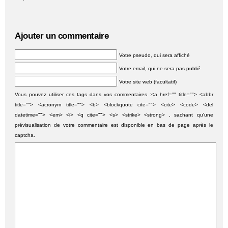
Ajouter un commentaire
Votre pseudo, qui sera affiché
Votre email, qui ne sera pas publié
Votre site web (facultatif)
Vous pouvez utiliser ces tags dans vos commentaires :<a href="" title=""> <abbr
title=""> <acronym title=""> <b> <blockquote cite=""> <cite> <code> <del
datetime=""> <em> <i> <q cite=""> <s> <strike> <strong> , sachant qu'une
prévisualisation de votre commentaire est disponible en bas de page après le
captcha.