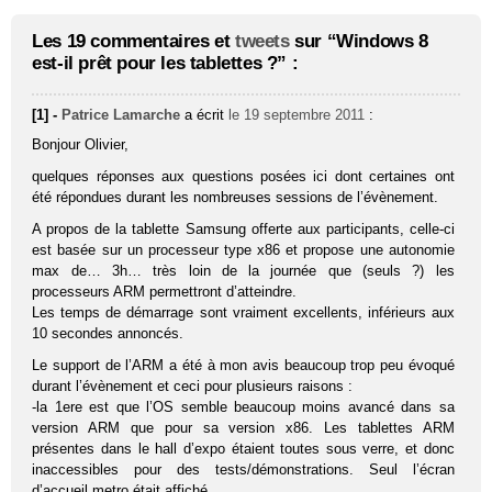
Les 19 commentaires et
tweets
sur “Windows 8
est-il prêt pour les tablettes ?” :
[1] -
Patrice Lamarche
a écrit
le 19 septembre 2011
:
Bonjour Olivier,
quelques réponses aux questions posées ici dont certaines ont
été répondues durant les nombreuses sessions de l’évènement.
A propos de la tablette Samsung offerte aux participants, celle-ci
est basée sur un processeur type x86 et propose une autonomie
max de… 3h… très loin de la journée que (seuls ?) les
processeurs ARM permettront d’atteindre.
Les temps de démarrage sont vraiment excellents, inférieurs aux
10 secondes annoncés.
Le support de l’ARM a été à mon avis beaucoup trop peu évoqué
durant l’évènement et ceci pour plusieurs raisons :
-la 1ere est que l’OS semble beaucoup moins avancé dans sa
version ARM que pour sa version x86. Les tablettes ARM
présentes dans le hall d’expo étaient toutes sous verre, et donc
inaccessibles pour des tests/démonstrations. Seul l’écran
d’accueil metro était affiché.