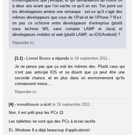
d’interrogations que j’évoque, et qui demanderont au moins un
à deux ans avant que l’on sache ce qu’il en est. Ton point sur
les développeurs amène une remarque : est-ce qu’il s’agit des
mêmes développeurs que ceux de l’iPad et de l’iPhone ? N’a-t-
on pas ce schisme entre développeurs d’entreprise (plutôt
sous technos MS, sans compter LAMP et Java) et
développeurs mobiles et web (plutôt LAMP, ou iOS/Android) ?
Répondre ici
[3.1] -
Lionel Bruno
a répondu
le 19 septembre 2011
:
Je ne pense pas que ça soit les mêmes dev. Plutôt ceux qui
n’ont pas anticipé IOS et se disent que ça peut être une
seconde chance, et en plus dans un environnement qu’ils
connaissent mieux….
Répondre ici
[4] -
mmathieum
a écrit
le 19 septembre 2011
:
Non, il est prêt pour les PCs 😉
Les tablettes ne sont que des PCs à écran tactile.
Et, Windows 8 a déjà beaucoup d’applications!