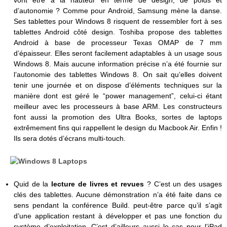
vont être à la hauteur en terme de design, de poids et
d’autonomie ? Comme pour Android, Samsung mène la danse.
Ses tablettes pour Windows 8 risquent de ressembler fort à ses
tablettes Android côté design. Toshiba propose des tablettes
Android à base de processeur Texas OMAP de 7 mm
d’épaisseur. Elles seront facilement adaptables à un usage sous
Windows 8. Mais aucune information précise n’a été fournie sur
l’autonomie des tablettes Windows 8. On sait qu’elles doivent
tenir une journée et on dispose d’éléments techniques sur la
manière dont est géré le “power management”, celui-ci étant
meilleur avec les processeurs à base ARM. Les constructeurs
font aussi la promotion des Ultra Books, sortes de laptops
extrêmement fins qui rappellent le design du Macbook Air. Enfin !
Ils sera dotés d’écrans multi-touch.
Quid de la
lecture de livres et revues
? C’est un des usages
clés des tablettes. Aucune démonstration n’a été faite dans ce
sens pendant la conférence Build. peut-être parce qu’il s’agit
d’une application restant à développer et pas une fonction du
système d’exploitation. C’est d’ailleurs aussi le cas pour l’iPad