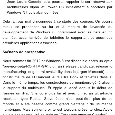
Jean-Louis Gassée
, cela pourrait rappeler le sort réservé aux
architectures Alpha et Power PC initialement supportées par
Windows NT puis abandonnées.
Cela fait pas mal d’inconnues à ce stade des courses. On pourra
mieux se prononcer au fur et à mesure de l’avancée du
développement de Windows 8, notamment avec sa bêta en fin
d’année, avec l’arrivée de tablettes le supportant et aussi des
premières applications associées.
Scénario de prospective
Nous sommes fin 2012 et Windows 8 est disponible après un cycle
“preview-beta-RC-RTM-GA” d’un an (release candidate, release to
manufacturing, et general availability dans le jargon Microsoft). Les
constructeurs de PC lancent leurs Ultra Book et tablettes dessus.
Dans le même temps, les constructeurs de moniteurs généralisent
le support du multitouch. Et Apple a lancé depuis le début de
l’année un iPad 3 encore plus fin et avec un écran ultra-haute
résolution type Retina. Steve Jobs n’est peut-être plus de ce
monde et a été béatifié comme grand bienfaiteur de l’humanité
numérique. Mais son empreinte est toujours présente chez Apple
qui n’a pas encore viré sa cutie en “Corporate America Classica”.