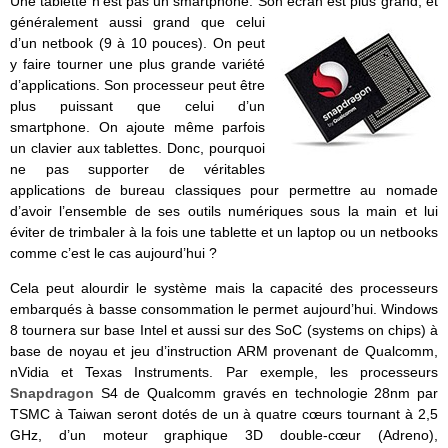
Une tablette n’est pas un smartphone. Son écran est plus grand, et
généralement aussi grand q
ue celui
d’un netbook (9 à 10 pouces). On peut
y faire tourner une plus grande variété
d’applications. Son processeur peut être
plus puissant que celui d’un
smartphone. On ajoute même parfois
un clavier aux tablettes. Donc, pourquoi
ne pas supporter de véritables
applications de bureau classiques pour permettre au nomade
d’avoir l’ensemble de ses outils numériques sous la main et lui
éviter de trimbaler à la fois une tablette et un laptop ou un netbooks
comme c’est le cas aujourd’hui ?
Cela peut alourdir le système mais la capacité des processeurs
embarqués à basse consommation le permet aujourd’hui. Windows
8 tournera sur base Intel et aussi sur des SoC (systems on chips) à
base de noyau et jeu d’instruction ARM provenant de Qualcomm,
nVidia et Texas Instruments. Par exemple, les processeurs
Snapdragon
S4 de Qualcomm gravés en technologie 28nm par
TSMC à Taiwan seront dotés de un à quatre cœurs tournant à 2,5
GHz, d’un moteur graphique 3D double-cœur (Adreno),