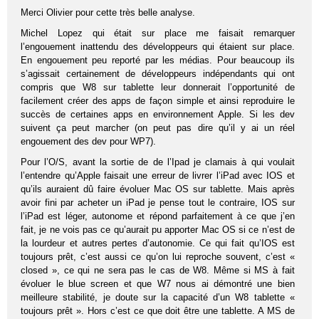
Merci Olivier pour cette très belle analyse.
Michel Lopez qui était sur place me faisait remarquer
l’engouement inattendu des développeurs qui étaient sur place.
En engouement peu reporté par les médias. Pour beaucoup ils
s’agissait certainement de développeurs indépendants qui ont
compris que W8 sur tablette leur donnerait l’opportunité de
facilement créer des apps de façon simple et ainsi reproduire le
succès de certaines apps en environnement Apple. Si les dev
suivent ça peut marcher (on peut pas dire qu’il y ai un réel
engouement des dev pour WP7).
Pour l’O/S, avant la sortie de de l’Ipad je clamais à qui voulait
l’entendre qu’Apple faisait une erreur de livrer l’iPad avec IOS et
qu’ils auraient dû faire évoluer Mac OS sur tablette. Mais après
avoir fini par acheter un iPad je pense tout le contraire, IOS sur
l’iPad est léger, autonome et répond parfaitement à ce que j’en
fait, je ne vois pas ce qu’aurait pu apporter Mac OS si ce n’est de
la lourdeur et autres pertes d’autonomie. Ce qui fait qu’IOS est
toujours prêt, c’est aussi ce qu’on lui reproche souvent, c’est «
closed », ce qui ne sera pas le cas de W8. Même si MS à fait
évoluer le blue screen et que W7 nous ai démontré une bien
meilleure stabilité, je doute sur la capacité d’un W8 tablette «
toujours prêt ». Hors c’est ce que doit être une tablette. A MS de