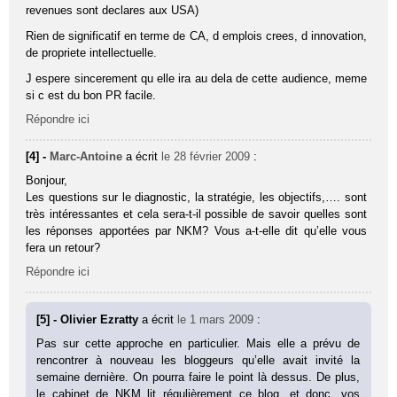
revenues sont declares aux USA)
Rien de significatif en terme de CA, d emplois crees, d innovation,
de propriete intellectuelle.
J espere sincerement qu elle ira au dela de cette audience, meme
si c est du bon PR facile.
Répondre ici
[4] -
Marc-Antoine
a écrit
le 28 février 2009
:
Bonjour,
Les questions sur le diagnostic, la stratégie, les objectifs,…. sont
très intéressantes et cela sera-t-il possible de savoir quelles sont
les réponses apportées par NKM? Vous a-t-elle dit qu’elle vous
fera un retour?
Répondre ici
[5] - Olivier Ezratty
a écrit
le 1 mars 2009
:
Pas sur cette approche en particulier. Mais elle a prévu de
rencontrer à nouveau les bloggeurs qu’elle avait invité la
semaine dernière. On pourra faire le point là dessus. De plus,
le cabinet de NKM lit régulièrement ce blog, et donc, vos