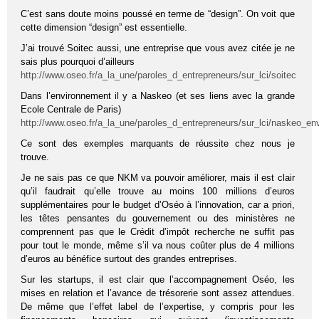
C’est sans doute moins poussé en terme de “design”. On voit que
cette dimension “design” est essentielle.
J’ai trouvé Soitec aussi, une entreprise que vous avez citée je ne
sais plus pourquoi d’ailleurs
http://www.oseo.fr/a_la_une/paroles_d_entrepreneurs/sur_lci/soitec
Dans l’environnement il y a Naskeo (et ses liens avec la grande
Ecole Centrale de Paris)
http://www.oseo.fr/a_la_une/paroles_d_entrepreneurs/sur_lci/naskeo_e
Ce sont des exemples marquants de réussite chez nous je
trouve.
Je ne sais pas ce que NKM va pouvoir améliorer, mais il est clair
qu’il faudrait qu’elle trouve au moins 100 millions d’euros
supplémentaires pour le budget d’Oséo à l’innovation, car a priori,
les têtes pensantes du gouvernement ou des ministères ne
comprennent pas que le Crédit d’impôt recherche ne suffit pas
pour tout le monde, même s’il va nous coûter plus de 4 millions
d’euros au bénéfice surtout des grandes entreprises.
Sur les startups, il est clair que l’accompagnement Oséo, les
mises en relation et l’avance de trésorerie sont assez attendues.
De même que l’effet label de l’expertise, y compris pour les