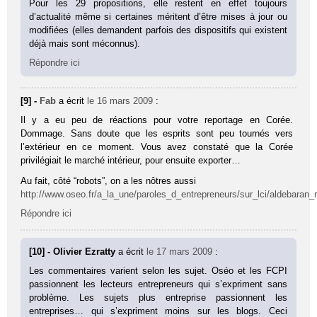
Pour les 29 propositions, elle restent en effet toujours
d’actualité même si certaines méritent d’être mises à jour ou
modifiées (elles demandent parfois des dispositifs qui existent
déjà mais sont méconnus).
Répondre ici
[9] -
Fab
a écrit
le 16 mars 2009
:
Il y a eu peu de réactions pour votre reportage en Corée.
Dommage. Sans doute que les esprits sont peu tournés vers
l’extérieur en ce moment. Vous avez constaté que la Corée
privilégiait le marché intérieur, pour ensuite exporter…
Au fait, côté “robots”, on a les nôtres aussi
http://www.oseo.fr/a_la_une/paroles_d_entrepreneurs/sur_lci/aldebaran_
Répondre ici
[10] - Olivier Ezratty
a écrit
le 17 mars 2009
:
Les commentaires varient selon les sujet. Oséo et les FCPI
passionnent les lecteurs entrepreneurs qui s’expriment sans
problème. Les sujets plus entreprise passionnent les
entreprises… qui s’expriment moins sur les blogs. Ceci