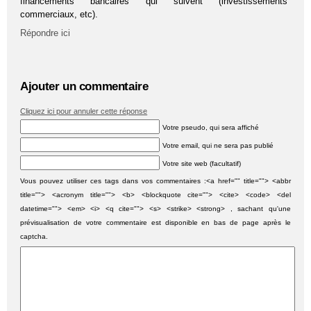
financements bancaires qui suivent (investissements
commerciaux, etc).
Répondre ici
Ajouter un commentaire
Cliquez ici pour annuler cette réponse
Votre pseudo, qui sera affiché
Votre email, qui ne sera pas publié
Votre site web (facultatif)
Vous pouvez utiliser ces tags dans vos commentaires :<a href="" title=""> <abbr
title=""> <acronym title=""> <b> <blockquote cite=""> <cite> <code> <del
datetime=""> <em> <i> <q cite=""> <s> <strike> <strong> , sachant qu'une
prévisualisation de votre commentaire est disponible en bas de page après le
captcha.