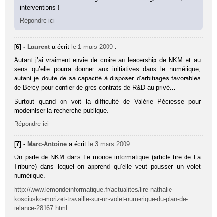
interventions !
Répondre ici
[6] -
Laurent
a écrit
le 1 mars 2009
:
Autant j’ai vraiment envie de croire au leadership de NKM et au
sens qu’elle pourra donner aux initiatives dans le numérique,
autant je doute de sa capacité à disposer d’arbitrages favorables
de Bercy pour confier de gros contrats de R&D au privé…
Surtout quand on voit la difficulté de Valérie Pécresse pour
moderniser la recherche publique.
Répondre ici
[7] -
Marc-Antoine
a écrit
le 3 mars 2009
:
On parle de NKM dans Le monde informatique (article tiré de La
Tribune) dans lequel on apprend qu’elle veut pousser un volet
numérique.
http://www.lemondeinformatique.fr/actualites/lire-nathalie-
kosciusko-morizet-travaille-sur-un-volet-numerique-du-plan-de-
relance-28167.html