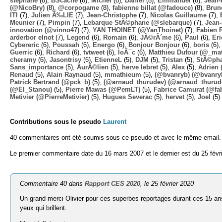
stephane
(8),
BScache
(8),
Michel
(8),
Daniel
(8),
Emmanuel
(8),
Jean-
(@NicoBry)
(8),
@corpogame
(8),
fabienne billat (@fadouce)
(8),
Brun
ITI
(7),
Julien Ã‰LIE
(7),
Jean-Christophe
(7),
Nicolas Guillaume
(7),
Meunier
(7),
Pimpin
(7),
Lebarque StÃ©phane (@slebarque)
(7),
Jean
innovation (@vinno47)
(7),
YAN THOINET (@YanThoinet)
(7),
Fabien 
arderbor elnot
(7),
Legend
(6),
Romain
(6),
JÃ©rÃ´me
(6),
Paul
(6),
Eri
Cybereric
(6),
Poussah
(6),
Energo
(6),
Bonjour Bonjour
(6),
boris
(6)
Guerric
(6),
Richard
(6),
tvtweet
(6),
loÃ¯c
(6),
Matthieu Dufour (@_mat
cheramy
(6),
Jasontrisy
(6),
EtienneL
(5),
DJM
(5),
Tristan
(5),
StÃ©ph
Sans_importance
(5),
AurÃ©lien
(5),
herve lebret
(5),
Alex
(5),
Adrien
(
Renaud
(5),
Alain Raynaud
(5),
mmathieum
(5),
(@bvanryb) (@bvanry
Patrick Bertrand (@pck_b)
(5),
(@arnaud_thurudev) (@arnaud_thurud
(@El_Stanou)
(5),
Pierre Mawas (@PemLT)
(5),
Fabrice Camurat (@fa
Metivier (@PierreMetivier)
(5),
Hugues Severac
(5),
hervet
(5),
Joel
(5)
Contributions sous le pseudo
Laurent
40 commentaires ont été soumis sous ce pseudo et avec le même email.
Le premier commentaire date du 16 mars 2007 et le dernier est du 25 févr
Commentaire 40 dans
Rapport CES 2020
, le 25 février 2020
Un grand merci Olivier pour ces superbes reportages durant ces 15 ans
yeux qui brillent.