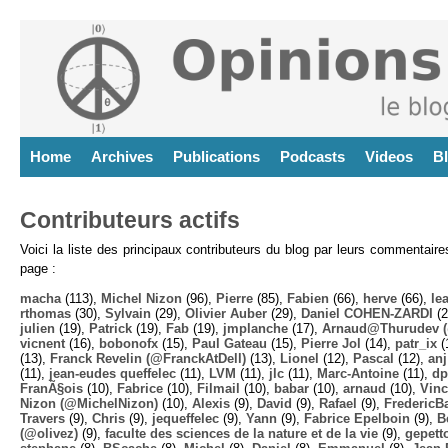
Home
Archives
Publications
Podcasts
Videos
B
Contributeurs actifs
Voici la liste des principaux contributeurs du blog par leurs commentair
page :
macha
(113),
Michel Nizon
(96),
Pierre
(85),
Fabien
(66),
herve
(66),
lea
rthomas
(30),
Sylvain
(29),
Olivier Auber
(29),
Daniel COHEN-ZARDI
(2
julien
(19),
Patrick
(19),
Fab
(19),
jmplanche
(17),
Arnaud@Thurudev (
vicnent
(16),
bobonofx
(15),
Paul Gateau
(15),
Pierre Jol
(14),
patr_ix
(
(13),
Franck Revelin (@FranckAtDell)
(13),
Lionel
(12),
Pascal
(12),
anj
(11),
jean-eudes queffelec
(11),
LVM
(11),
jlc
(11),
Marc-Antoine
(11),
dp
FranÃ§ois
(10),
Fabrice
(10),
Filmail
(10),
babar
(10),
arnaud
(10),
Vinc
Nizon (@MichelNizon)
(10),
Alexis
(9),
David
(9),
Rafael
(9),
FredericB
Travers
(9),
Chris
(9),
jequeffelec
(9),
Yann
(9),
Fabrice Epelboin
(9),
B
(@olivez)
(9),
faculte des sciences de la nature et de la vie
(9),
gepett