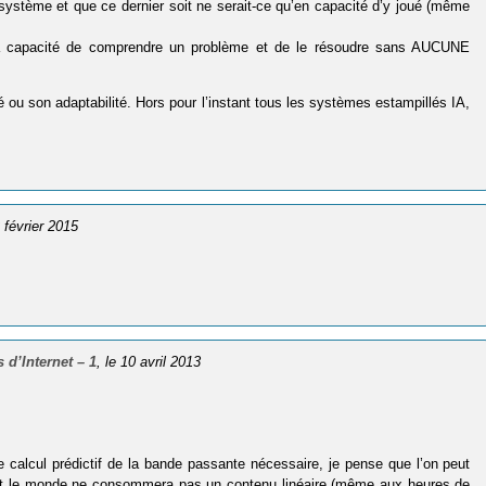
n système et que ce dernier soit ne serait-ce qu’en capacité d’y joué (même
st la capacité de comprendre un problème et de le résoudre sans AUCUNE
té ou son adaptabilité. Hors pour l’instant tous les systèmes estampillés IA,
2 février 2015
d’Internet – 1
, le 10 avril 2013
 le calcul prédictif de la bande passante nécessaire, je pense que l’on peut
 tout le monde ne consommera pas un contenu linéaire (même aux heures de