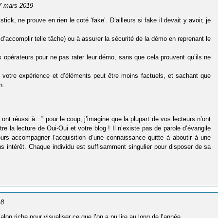
27 mars 2019
, ne prouve en rien le coté ‘fake’. D’ailleurs si fake il devait y avoir, je
d’accomplir telle tâche) ou à assurer la sécurité de la démo en reprenant le
s opérateurs pour ne pas rater leur démo, sans que cela prouvent qu’ils ne
e votre expérience et d’éléments peut être moins factuels, et sachant que
n.
nt réussi à…” pour le coup, j’imagine que la plupart de vos lecteurs n’ont
tre la lecture de Oui-Oui et votre blog ! Il n’existe pas de parole d’évangile
oujours accompagner l’acquisition d’une connaissance quitte à aboutir à une
 intérêt. Chaque individu est suffisamment singulier pour disposer de sa
18
on riche pour visualiser ce que l’on a pu lire au long de l’année.