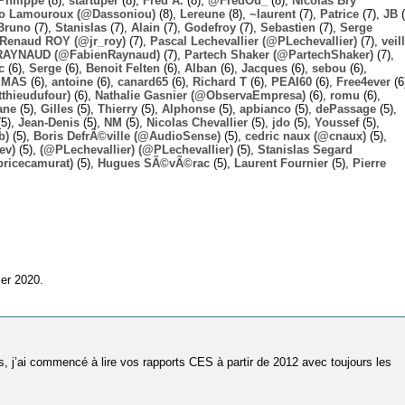
Philippe
(8),
startuper
(8),
Fred A.
(8),
@FredOu_
(8),
Nicolas Bry
o Lamouroux (@Dassoniou)
(8),
Lereune
(8),
~laurent
(7),
Patrice
(7),
JB
(
Bruno
(7),
Stanislas
(7),
Alain
(7),
Godefroy
(7),
Sebastien
(7),
Serge
-Renaud ROY (@jr_roy)
(7),
Pascal Lechevallier (@PLechevallier)
(7),
veil
RAYNAUD (@FabienRaynaud)
(7),
Partech Shaker (@PartechShaker)
(7),
c
(6),
Serge
(6),
Benoit Felten
(6),
Alban
(6),
Jacques
(6),
sebou
(6),
,
MAS
(6),
antoine
(6),
canard65
(6),
Richard T
(6),
PEAI60
(6),
Free4ever
(6
thieudufour)
(6),
Nathalie Gasnier (@ObservaEmpresa)
(6),
romu
(6),
ane
(5),
Gilles
(5),
Thierry
(5),
Alphonse
(5),
apbianco
(5),
dePassage
(5),
5),
Jean-Denis
(5),
NM
(5),
Nicolas Chevallier
(5),
jdo
(5),
Youssef
(5),
b)
(5),
Boris DefrÃ©ville (@AudioSense)
(5),
cedric naux (@cnaux)
(5),
ev)
(5),
(@PLechevallier) (@PLechevallier)
(5),
Stanislas Segard
bricecamurat)
(5),
Hugues SÃ©vÃ©rac
(5),
Laurent Fournier
(5),
Pierre
ier 2020.
, j’ai commencé à lire vos rapports CES à partir de 2012 avec toujours les