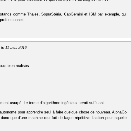
des stands comme Thales, SopraStéria, CapGemini et IBM par exemple, qui
 professionnels
, le 11 avril 2016
ours bien réalisés.
rgement usurpé. Le terme d’algorithme ingénieux serait suffisant…
a autonome pour apprendre seul à faire quelque chose de nouveau. AlphaGo
donc que d’une machine (qui fait de façon répétitive l’action pour laquelle