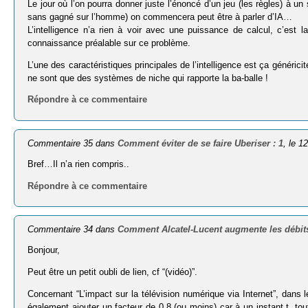
Le jour où l’on pourra donner juste l’énoncé d’un jeu (les règles) à u
sans gagné sur l’homme) on commencera peut être à parler d’IA…
L’intelligence n’a rien à voir avec une puissance de calcul, c’e
connaissance préalable sur ce problème.
L’une des caractéristiques principales de l’intelligence est ça générici
ne sont que des systèmes de niche qui rapporte la ba-balle !
Répondre à ce commentaire
Commentaire 35 dans
Comment éviter de se faire Uberiser : 1
, le 1
Bref…Il n’a rien compris..
Répondre à ce commentaire
Commentaire 34 dans
Comment Alcatel-Lucent augmente les débits 
Bonjour,
Peut être un petit oubli de lien, cf “(vidéo)”.
Concernant “L’impact sur la télé­vi­sion numérique via Internet”, dans
également ajouter un facteur de 0.8 (ou moins) car à un instant t,