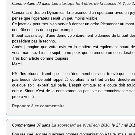
Commentaire 38 dans
Les startups font-elles de la fausse IA ?
, le 
Concernant Boston Dynamics, la présence d’un opérateur avec un joystick
pense que l’opérateur serait un peu moins visible.
Ce joystick peut très bien servir à donner un ordre (demander au robot 
contrôle en cas de bug par exemple.
Il peut aussi s’agir d’une démo volontairement bidonnée de la part de
possèdent pas la techno…
Après j’imagine que votre avis en la matière est également nourri d
vous maîtrisez bien le sujet, je ne peux que le prendre en considératio
Très bon article comme toujours.
Merci.
PS: “les études disent que…” ou “des chercheurs ont trouvé que… ou o
pas besoin de ce petit rappel 😉 ou alors ils ont fait un bon directe en
quelque soit l’expert’ qui parle. L’esprit critique et le doute doit t
erreur. Sinon c’est de la consommation passive de connaissance sans
propre vérité.
Répondre à ce commentaire
Commentaire 37 dans
La scorecard de VivaTech 2018
, le 27 mai 20
Bon résumé, encore quelques progrès d’organisation à faire, mais un sal