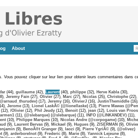
log
About
es. Vous pouvez cliquer sur leur lien pour obtenir leurs commentaires dans ce
far
(44),
guillaume
(42),
Laurent
(40),
philippe
(32),
Herve Kabla
(30),
8),
Jeremy Fain
(27),
Olivier
(27),
Marc
(27),
Nicolas
(25),
Christophe
(22),
@arnaud_thurudev)
(17),
Jeremy
(16),
OlivierJ
(16),
JustinThemiddle
(16)
14),
Jerome
(13),
Lionel LaskÃ© (@lionellaske)
(13),
Pierre Mawas (@Pe
(12),
/Olivier
(12),
Phil Jeudy
(12),
Benoit
(12),
jean
(12),
Louis van Proos
armen1
(11),
(@slebarque) (@slebarque)
(11),
INFO (@LINKANDEV)
(11),
ent
(10),
Philippe Marques
(10),
Nicolas Andre (@corpogame)
(10),
Miche
aud
(9),
Laurent Bervas
(9),
Mickael
(9),
Hugues
(9),
ZISERMAN
(9),
Olivie
enjamin
(9),
BenoÃ®t Granger
(9),
laozi
(9),
Pierre YgriÃ©
(9),
(@olivez)
ot
(9),
arderborelnot
(9),
Frederic
(8),
Marie
(8),
Yannick Lejeune
(8),