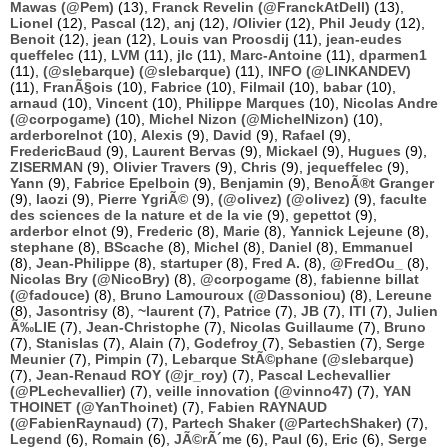
Mawas (@Pem)
(13),
Franck Revelin (@FranckAtDell)
(13),
Lionel
(12),
Pascal
(12),
anj
(12),
/Olivier
(12),
Phil Jeudy
(12),
Benoit
(12),
jean
(12),
Louis van Proosdij
(11),
jean-eudes
queffelec
(11),
LVM
(11),
jlc
(11),
Marc-Antoine
(11),
dparmen1
(11),
(@slebarque) (@slebarque)
(11),
INFO (@LINKANDEV)
(11),
FranÃ§ois
(10),
Fabrice
(10),
Filmail
(10),
babar
(10),
arnaud
(10),
Vincent
(10),
Philippe Marques
(10),
Nicolas Andre
(@corpogame)
(10),
Michel Nizon (@MichelNizon)
(10),
arderborelnot
(10),
Alexis
(9),
David
(9),
Rafael
(9),
FredericBaud
(9),
Laurent Bervas
(9),
Mickael
(9),
Hugues
(9),
ZISERMAN
(9),
Olivier Travers
(9),
Chris
(9),
jequeffelec
(9),
Yann
(9),
Fabrice Epelboin
(9),
Benjamin
(9),
BenoÃ®t Granger
(9),
laozi
(9),
Pierre YgriÃ©
(9),
(@olivez) (@olivez)
(9),
faculte
des sciences de la nature et de la vie
(9),
gepettot
(9),
arderbor elnot
(9),
Frederic
(8),
Marie
(8),
Yannick Lejeune
(8),
stephane
(8),
BScache
(8),
Michel
(8),
Daniel
(8),
Emmanuel
(8),
Jean-Philippe
(8),
startuper
(8),
Fred A.
(8),
@FredOu_
(8),
Nicolas Bry (@NicoBry)
(8),
@corpogame
(8),
fabienne billat
(@fadouce)
(8),
Bruno Lamouroux (@Dassoniou)
(8),
Lereune
(8),
Jasontrisy
(8),
~laurent
(7),
Patrice
(7),
JB
(7),
ITI
(7),
Julien
Ã‰LIE
(7),
Jean-Christophe
(7),
Nicolas Guillaume
(7),
Bruno
(7),
Stanislas
(7),
Alain
(7),
Godefroy
(7),
Sebastien
(7),
Serge
Meunier
(7),
Pimpin
(7),
Lebarque StÃ©phane (@slebarque)
(7),
Jean-Renaud ROY (@jr_roy)
(7),
Pascal Lechevallier
(@PLechevallier)
(7),
veille innovation (@vinno47)
(7),
YAN
THOINET (@YanThoinet)
(7),
Fabien RAYNAUD
(@FabienRaynaud)
(7),
Partech Shaker (@PartechShaker)
(7),
Legend
(6),
Romain
(6),
JÃ©rÃ´me
(6),
Paul
(6),
Eric
(6),
Serge