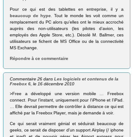
Pour ce qui est des tablettes en entreprise, il y a
beaucoup de hype
. Tout le monde les voit comme un
remplacement du PC alors qu’elles ont le mieux accroché
auprès des non-utilisateurs (les pilotes d’avion, les
employés des Apple Store, etc.). Désolé M. Ballmer, ces
utilisateurs se fichent de MS Office ou de la connectivité
MS Exchange.
Répondre à ce commentaire
Commentaire 26 dans
Les logiciels et contenus de la
Freebox 6
, le 16 décembre 2010
>Free a déve­loppé une ver­sion mobile … Free­box
connect. Pour l’instant, uni­que­ment pour l’iPhone et l’iPad.
… Elle devrait per­mettre de contrô­ler à dis­tance ce qui est
affi­ché par la Free­box Player, mais je demande à voir.
Ce qui serait vraiment génial et séduirait beaucoup de
geeks, ce serait de disposer d’un support Airplay (/ iphone
et ipad) et de pouvoir gérer les Airport express pour