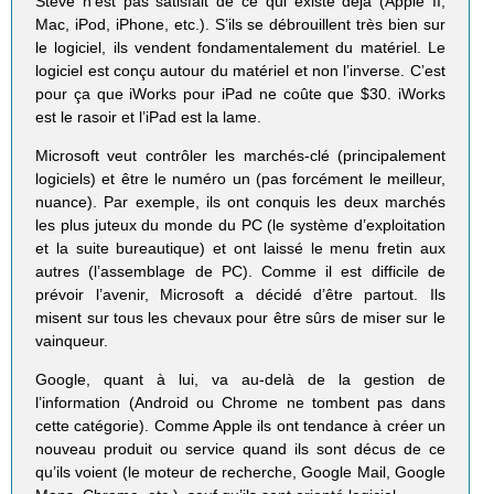
Steve n’est pas satisfait de ce qui existe déjà (Apple II,
Mac, iPod, iPhone, etc.). S’ils se débrouillent très bien sur
le logiciel, ils vendent fondamentalement du matériel. Le
logiciel est conçu autour du matériel et non l’inverse. C’est
pour ça que iWorks pour iPad ne coûte que $30. iWorks
est le rasoir et l’iPad est la lame.
Microsoft veut contrôler les marchés-clé (principalement
logiciels) et être le numéro un (pas forcément le meilleur,
nuance). Par exemple, ils ont conquis les deux marchés
les plus juteux du monde du PC (le système d’exploitation
et la suite bureautique) et ont laissé le menu fretin aux
autres (l’assemblage de PC). Comme il est difficile de
prévoir l’avenir, Microsoft a décidé d’être partout. Ils
misent sur tous les chevaux pour être sûrs de miser sur le
vainqueur.
Google, quant à lui, va au-delà de la gestion de
l’information (Android ou Chrome ne tombent pas dans
cette catégorie). Comme Apple ils ont tendance à créer un
nouveau produit ou service quand ils sont décus de ce
qu’ils voient (le moteur de recherche, Google Mail, Google