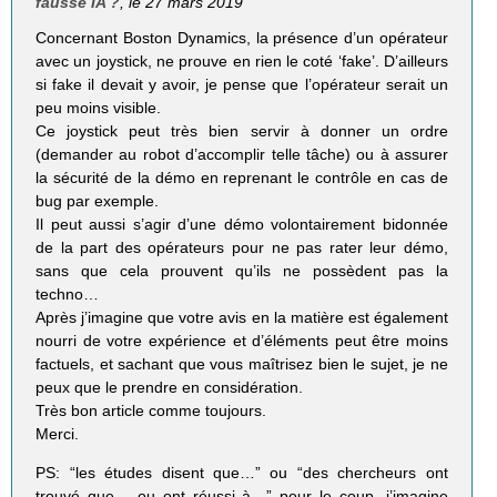
fausse IA ?
, le 27 mars 2019
Concernant Boston Dynamics, la présence d’un opérateur
avec un joystick, ne prouve en rien le coté ‘fake’. D’ailleurs
si fake il devait y avoir, je pense que l’opérateur serait un
peu moins visible.
Ce joystick peut très bien servir à donner un ordre
(demander au robot d’accomplir telle tâche) ou à assurer
la sécurité de la démo en reprenant le contrôle en cas de
bug par exemple.
Il peut aussi s’agir d’une démo volontairement bidonnée
de la part des opérateurs pour ne pas rater leur démo,
sans que cela prouvent qu’ils ne possèdent pas la
techno…
Après j’imagine que votre avis en la matière est également
nourri de votre expérience et d’éléments peut être moins
factuels, et sachant que vous maîtrisez bien le sujet, je ne
peux que le prendre en considération.
Très bon article comme toujours.
Merci.
PS: “les études disent que…” ou “des chercheurs ont
trouvé que… ou ont réussi à…” pour le coup, j’imagine