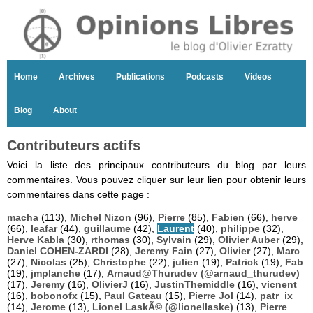
Home
Archives
Publications
Podcasts
Videos
Blog
About
Contributeurs actifs
Voici la liste des principaux contributeurs du blog par leurs
commentaires. Vous pouvez cliquer sur leur lien pour obtenir leurs
commentaires dans cette page :
macha
(113),
Michel Nizon
(96),
Pierre
(85),
Fabien
(66),
herve
(66),
leafar
(44),
guillaume
(42),
Laurent
(40),
philippe
(32),
Herve Kabla
(30),
rthomas
(30),
Sylvain
(29),
Olivier Auber
(29),
Daniel COHEN-ZARDI
(28),
Jeremy Fain
(27),
Olivier
(27),
Marc
(27),
Nicolas
(25),
Christophe
(22),
julien
(19),
Patrick
(19),
Fab
(19),
jmplanche
(17),
Arnaud@Thurudev (@arnaud_thurudev)
(17),
Jeremy
(16),
OlivierJ
(16),
JustinThemiddle
(16),
vicnent
(16),
bobonofx
(15),
Paul Gateau
(15),
Pierre Jol
(14),
patr_ix
(14),
Jerome
(13),
Lionel LaskÃ© (@lionellaske)
(13),
Pierre