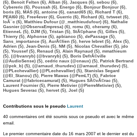
(6),
Benoit Felten
(6),
Alban
(6),
Jacques
(6),
sebou
(6),
Cybereric
(6),
Poussah
(6),
Energo
(6),
Bonjour Bonjour
(6),
boris
(6),
MAS
(6),
antoine
(6),
canard65
(6),
Richard T
(6),
PEAI60
(6),
Free4ever
(6),
Guerric
(6),
Richard
(6),
tvtweet
(6),
loÃ¯c
(6),
Matthieu Dufour (@_matthieudufour)
(6),
Nathalie
Gasnier (@ObservaEmpresa)
(6),
romu
(6),
cheramy
(6),
EtienneL
(5),
DJM
(5),
Tristan
(5),
StÃ©phane
(5),
Gilles
(5),
Thierry
(5),
Alphonse
(5),
apbianco
(5),
dePassage
(5),
Sans_importance
(5),
AurÃ©lien
(5),
herve lebret
(5),
Alex
(5),
Adrien
(5),
Jean-Denis
(5),
NM
(5),
Nicolas Chevallier
(5),
jdo
(5),
Youssef
(5),
Renaud
(5),
Alain Raynaud
(5),
mmathieum
(5),
(@bvanryb) (@bvanryb)
(5),
Boris DefrÃ©ville
(@AudioSense)
(5),
cedric naux (@cnaux)
(5),
Patrick Bertrand
(@pck_b)
(5),
(@arnaud_thurudev) (@arnaud_thurudev)
(5),
(@PLechevallier) (@PLechevallier)
(5),
Stanislas Segard
(@El_Stanou)
(5),
Pierre Mawas (@PemLT)
(5),
Fabrice
Camurat (@fabricecamurat)
(5),
Hugues SÃ©vÃ©rac
(5),
Laurent Fournier
(5),
Pierre Metivier (@PierreMetivier)
(5),
Hugues Severac
(5),
hervet
(5),
Joel
(5)
Contributions sous le pseudo
Laurent
40 commentaires ont été soumis sous ce pseudo et avec le même
email.
Le premier commentaire date du 16 mars 2007 et le dernier est du