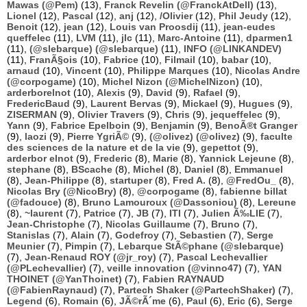
Mawas (@Pem)
(13),
Franck Revelin (@FranckAtDell)
(13),
Lionel
(12),
Pascal
(12),
anj
(12),
/Olivier
(12),
Phil Jeudy
(12),
Benoit
(12),
jean
(12),
Louis van Proosdij
(11),
jean-eudes
queffelec
(11),
LVM
(11),
jlc
(11),
Marc-Antoine
(11),
dparmen1
(11),
(@slebarque) (@slebarque)
(11),
INFO (@LINKANDEV)
(11),
FranÃ§ois
(10),
Fabrice
(10),
Filmail
(10),
babar
(10),
arnaud
(10),
Vincent
(10),
Philippe Marques
(10),
Nicolas Andre
(@corpogame)
(10),
Michel Nizon (@MichelNizon)
(10),
arderborelnot
(10),
Alexis
(9),
David
(9),
Rafael
(9),
FredericBaud
(9),
Laurent Bervas
(9),
Mickael
(9),
Hugues
(9),
ZISERMAN
(9),
Olivier Travers
(9),
Chris
(9),
jequeffelec
(9),
Yann
(9),
Fabrice Epelboin
(9),
Benjamin
(9),
BenoÃ®t Granger
(9),
laozi
(9),
Pierre YgriÃ©
(9),
(@olivez) (@olivez)
(9),
faculte
des sciences de la nature et de la vie
(9),
gepettot
(9),
arderbor elnot
(9),
Frederic
(8),
Marie
(8),
Yannick Lejeune
(8),
stephane
(8),
BScache
(8),
Michel
(8),
Daniel
(8),
Emmanuel
(8),
Jean-Philippe
(8),
startuper
(8),
Fred A.
(8),
@FredOu_
(8),
Nicolas Bry (@NicoBry)
(8),
@corpogame
(8),
fabienne billat
(@fadouce)
(8),
Bruno Lamouroux (@Dassoniou)
(8),
Lereune
(8),
~laurent
(7),
Patrice
(7),
JB
(7),
ITI
(7),
Julien Ã‰LIE
(7),
Jean-Christophe
(7),
Nicolas Guillaume
(7),
Bruno
(7),
Stanislas
(7),
Alain
(7),
Godefroy
(7),
Sebastien
(7),
Serge
Meunier
(7),
Pimpin
(7),
Lebarque StÃ©phane (@slebarque)
(7),
Jean-Renaud ROY (@jr_roy)
(7),
Pascal Lechevallier
(@PLechevallier)
(7),
veille innovation (@vinno47)
(7),
YAN
THOINET (@YanThoinet)
(7),
Fabien RAYNAUD
(@FabienRaynaud)
(7),
Partech Shaker (@PartechShaker)
(7),
Legend
(6),
Romain
(6),
JÃ©rÃ´me
(6),
Paul
(6),
Eric
(6),
Serge