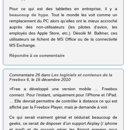
Pour ce qui est des tablettes en entreprise, il y a
beaucoup de hype
. Tout le monde les voit comme un
remplacement du PC alors qu’elles ont le mieux accroché
auprès des non-utilisateurs (les pilotes d’avion, les
employés des Apple Store, etc.). Désolé M. Ballmer, ces
utilisateurs se fichent de MS Office ou de la connectivité
MS Exchange.
Répondre à ce commentaire
Commentaire 26 dans
Les logiciels et contenus de la
Freebox 6
, le 16 décembre 2010
>Free a déve­loppé une ver­sion mobile … Free­box
connect. Pour l’instant, uni­que­ment pour l’iPhone et l’iPad.
… Elle devrait per­mettre de contrô­ler à dis­tance ce qui est
affi­ché par la Free­box Player, mais je demande à voir.
Ce qui serait vraiment génial et séduirait beaucoup de
geeks, ce serait de disposer d’un support Airplay (/ iphone
et ipad) et de pouvoir gérer les Airport express pour