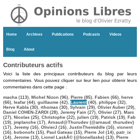
Home
Archives
Publications
Podcasts
Videos
Blog
About
Contributeurs actifs
Voici la liste des principaux contributeurs du blog par leurs
commentaires. Vous pouvez cliquer sur leur lien pour obtenir leurs
commentaires dans cette page :
macha
(113),
Michel Nizon
(96),
Pierre
(85),
Fabien
(66),
herve
(66),
leafar
(44),
guillaume
(42),
Laurent
(40),
philippe
(32),
Herve Kabla
(30),
rthomas
(30),
Sylvain
(29),
Olivier Auber
(29),
Daniel COHEN-ZARDI
(28),
Jeremy Fain
(27),
Olivier
(27),
Marc
(27),
Nicolas
(25),
Christophe
(22),
julien
(19),
Patrick
(19),
Fab
(19),
jmplanche
(17),
Arnaud@Thurudev (@arnaud_thurudev)
(17),
Jeremy
(16),
OlivierJ
(16),
JustinThemiddle
(16),
vicnent
(16),
bobonofx
(15),
Paul Gateau
(15),
Pierre Jol
(14),
patr_ix
(14),
Jerome
(13),
Lionel LaskÃ© (@lionellaske)
(13),
Pierre