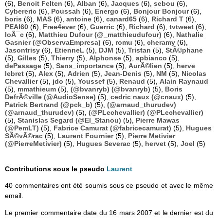
(6),
Benoit Felten
(6),
Alban
(6),
Jacques
(6),
sebou
(6),
Cybereric
(6),
Poussah
(6),
Energo
(6),
Bonjour Bonjour
(6),
boris
(6),
MAS
(6),
antoine
(6),
canard65
(6),
Richard T
(6),
PEAI60
(6),
Free4ever
(6),
Guerric
(6),
Richard
(6),
tvtweet
(6),
loÃ¯c
(6),
Matthieu Dufour (@_matthieudufour)
(6),
Nathalie
Gasnier (@ObservaEmpresa)
(6),
romu
(6),
cheramy
(6),
Jasontrisy
(6),
EtienneL
(5),
DJM
(5),
Tristan
(5),
StÃ©phane
(5),
Gilles
(5),
Thierry
(5),
Alphonse
(5),
apbianco
(5),
dePassage
(5),
Sans_importance
(5),
AurÃ©lien
(5),
herve
lebret
(5),
Alex
(5),
Adrien
(5),
Jean-Denis
(5),
NM
(5),
Nicolas
Chevallier
(5),
jdo
(5),
Youssef
(5),
Renaud
(5),
Alain Raynaud
(5),
mmathieum
(5),
(@bvanryb) (@bvanryb)
(5),
Boris
DefrÃ©ville (@AudioSense)
(5),
cedric naux (@cnaux)
(5),
Patrick Bertrand (@pck_b)
(5),
(@arnaud_thurudev)
(@arnaud_thurudev)
(5),
(@PLechevallier) (@PLechevallier)
(5),
Stanislas Segard (@El_Stanou)
(5),
Pierre Mawas
(@PemLT)
(5),
Fabrice Camurat (@fabricecamurat)
(5),
Hugues
SÃ©vÃ©rac
(5),
Laurent Fournier
(5),
Pierre Metivier
(@PierreMetivier)
(5),
Hugues Severac
(5),
hervet
(5),
Joel
(5)
Contributions sous le pseudo
Laurent
40 commentaires ont été soumis sous ce pseudo et avec le même
email.
Le premier commentaire date du 16 mars 2007 et le dernier est du