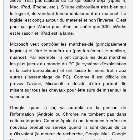
Steve n’est pas satisfait de ce qui existe déjà (Apple II,
Mac, iPod, iPhone, etc.). S’ils se débrouillent très bien sur
le logiciel, ils vendent fondamentalement du matériel. Le
logiciel est conçu autour du matériel et non l’inverse. C’est
pour ça que iWorks pour iPad ne coûte que $30. iWorks
est le rasoir et l’iPad est la lame.
Microsoft veut contrôler les marchés-clé (principalement
logiciels) et être le numéro un (pas forcément le meilleur,
nuance). Par exemple, ils ont conquis les deux marchés
les plus juteux du monde du PC (le système d’exploitation
et la suite bureautique) et ont laissé le menu fretin aux
autres (l’assemblage de PC). Comme il est difficile de
prévoir l’avenir, Microsoft a décidé d’être partout. Ils
misent sur tous les chevaux pour être sûrs de miser sur le
vainqueur.
Google, quant à lui, va au-delà de la gestion de
l’information (Android ou Chrome ne tombent pas dans
cette catégorie). Comme Apple ils ont tendance à créer un
nouveau produit ou service quand ils sont décus de ce
qu’ils voient (le moteur de recherche, Google Mail, Google