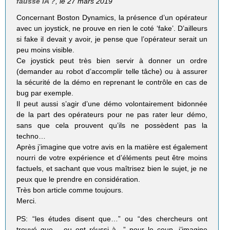
fausse IA ?
, le 27 mars 2019
Concernant Boston Dynamics, la présence d’un opérateur
avec un joystick, ne prouve en rien le coté ‘fake’. D’ailleurs
si fake il devait y avoir, je pense que l’opérateur serait un
peu moins visible.
Ce joystick peut très bien servir à donner un ordre
(demander au robot d’accomplir telle tâche) ou à assurer
la sécurité de la démo en reprenant le contrôle en cas de
bug par exemple.
Il peut aussi s’agir d’une démo volontairement bidonnée
de la part des opérateurs pour ne pas rater leur démo,
sans que cela prouvent qu’ils ne possèdent pas la
techno…
Après j’imagine que votre avis en la matière est également
nourri de votre expérience et d’éléments peut être moins
factuels, et sachant que vous maîtrisez bien le sujet, je ne
peux que le prendre en considération.
Très bon article comme toujours.
Merci.
PS: “les études disent que…” ou “des chercheurs ont
trouvé que… ou ont réussi à…” pour le coup, j’imagine