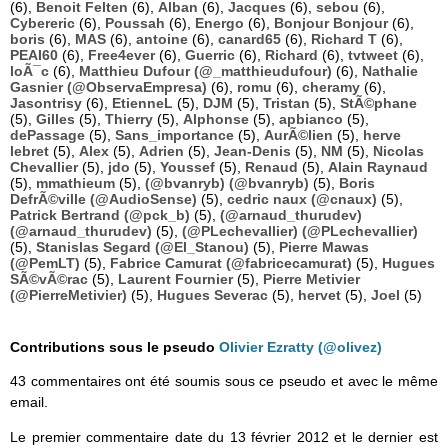
(6),
Benoit Felten
(6),
Alban
(6),
Jacques
(6),
sebou
(6),
Cybereric
(6),
Poussah
(6),
Energo
(6),
Bonjour Bonjour
(6),
boris
(6),
MAS
(6),
antoine
(6),
canard65
(6),
Richard T
(6),
PEAI60
(6),
Free4ever
(6),
Guerric
(6),
Richard
(6),
tvtweet
(6),
loÃ¯c
(6),
Matthieu Dufour (@_matthieudufour)
(6),
Nathalie
Gasnier (@ObservaEmpresa)
(6),
romu
(6),
cheramy
(6),
Jasontrisy
(6),
EtienneL
(5),
DJM
(5),
Tristan
(5),
StÃ©phane
(5),
Gilles
(5),
Thierry
(5),
Alphonse
(5),
apbianco
(5),
dePassage
(5),
Sans_importance
(5),
AurÃ©lien
(5),
herve
lebret
(5),
Alex
(5),
Adrien
(5),
Jean-Denis
(5),
NM
(5),
Nicolas
Chevallier
(5),
jdo
(5),
Youssef
(5),
Renaud
(5),
Alain Raynaud
(5),
mmathieum
(5),
(@bvanryb) (@bvanryb)
(5),
Boris
DefrÃ©ville (@AudioSense)
(5),
cedric naux (@cnaux)
(5),
Patrick Bertrand (@pck_b)
(5),
(@arnaud_thurudev)
(@arnaud_thurudev)
(5),
(@PLechevallier) (@PLechevallier)
(5),
Stanislas Segard (@El_Stanou)
(5),
Pierre Mawas
(@PemLT)
(5),
Fabrice Camurat (@fabricecamurat)
(5),
Hugues
SÃ©vÃ©rac
(5),
Laurent Fournier
(5),
Pierre Metivier
(@PierreMetivier)
(5),
Hugues Severac
(5),
hervet
(5),
Joel
(5)
Contributions sous le pseudo
Olivier Ezratty (@olivez)
43 commentaires ont été soumis sous ce pseudo et avec le même
email.
Le premier commentaire date du 13 février 2012 et le dernier est