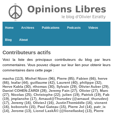
Home
Archives
Publications
Podcasts
Videos
Blog
About
Contributeurs actifs
Voici la liste des principaux contributeurs du blog par leurs
commentaires. Vous pouvez cliquer sur leur lien pour obtenir leurs
commentaires dans cette page :
macha
(113),
Michel Nizon
(96),
Pierre
(85),
Fabien
(66),
herve
(66),
leafar
(44),
guillaume
(42),
Laurent
(40),
philippe
(32),
Herve Kabla
(30),
rthomas
(30),
Sylvain
(29),
Olivier Auber
(29),
Daniel COHEN-ZARDI
(28),
Jeremy Fain
(27),
Olivier
(27),
Marc
(27),
Nicolas
(25),
Christophe
(22),
julien
(19),
Patrick
(19),
Fab
(19),
jmplanche
(17),
Arnaud@Thurudev (@arnaud_thurudev)
(17),
Jeremy
(16),
OlivierJ
(16),
JustinThemiddle
(16),
vicnent
(16),
bobonofx
(15),
Paul Gateau
(15),
Pierre Jol
(14),
patr_ix
(14),
Jerome
(13),
Lionel LaskÃ© (@lionellaske)
(13),
Pierre