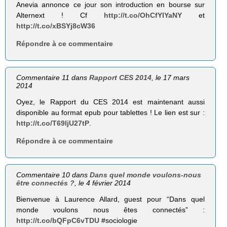
Anevia annonce ce jour son introduction en bourse sur
Alternext ! Cf
http://t.co/OhCfYIYaNY
et
http://t.co/xBSYj8cW36
Répondre à ce commentaire
Commentaire 11 dans
Rapport CES 2014
, le 17 mars
2014
Oyez, le Rapport du CES 2014 est maintenant aussi
disponible au format epub pour tablettes ! Le lien est sur :
http://t.co/T69ljU27tP
.
Répondre à ce commentaire
Commentaire 10 dans
Dans quel monde voulons-nous
être connectés ?
, le 4 février 2014
Bienvenue à Laurence Allard, guest pour “Dans quel
monde voulons nous êtes connectés” :
http://t.co/bQFpC6vTDU
#sociologie