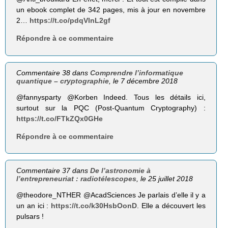
un ebook complet de 342 pages, mis à jour en novembre
2…
https://t.co/pdqVlnL2gf
Répondre à ce commentaire
Commentaire 38 dans
Comprendre l’informatique
quantique – cryptographie
, le 7 décembre 2018
@fannysparty @Korben Indeed. Tous les détails ici,
surtout sur la PQC (Post-Quantum Cryptography) :
https://t.co/FTkZQx0GHe
Répondre à ce commentaire
Commentaire 37 dans
De l’astronomie à
l’entrepreneuriat : radiotélescopes
, le 25 juillet 2018
@theodore_NTHER @AcadSciences Je parlais d’elle il y a
un an ici :
https://t.co/k30HsbOonD
. Elle a découvert les
pulsars !