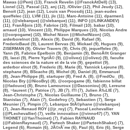
Mawas (@Pem)
(13),
Franck Revelin (@FranckAtDell)
(13),
Lionel
(12),
Pascal
(12),
anj
(12),
/Olivier
(12),
Phil Jeudy
(12),
Benoit
(12),
jean
(12),
Louis van Proosdij
(11),
jean-eudes
queffelec
(11),
LVM
(11),
jlc
(11),
Marc-Antoine
(11),
dparmen1
(11),
(@slebarque) (@slebarque)
(11),
INFO (@LINKANDEV)
(11),
FranÃ§ois
(10),
Fabrice
(10),
Filmail
(10),
babar
(10),
arnaud
(10),
Vincent
(10),
Philippe Marques
(10),
Nicolas Andre
(@corpogame)
(10),
Michel Nizon (@MichelNizon)
(10),
arderborelnot
(10),
Alexis
(9),
David
(9),
Rafael
(9),
FredericBaud
(9),
Laurent Bervas
(9),
Mickael
(9),
Hugues
(9),
ZISERMAN
(9),
Olivier Travers
(9),
Chris
(9),
jequeffelec
(9),
Yann
(9),
Fabrice Epelboin
(9),
Benjamin
(9),
BenoÃ®t Granger
(9),
laozi
(9),
Pierre YgriÃ©
(9),
(@olivez) (@olivez)
(9),
faculte
des sciences de la nature et de la vie
(9),
gepettot
(9),
arderbor elnot
(9),
Frederic
(8),
Marie
(8),
Yannick Lejeune
(8),
stephane
(8),
BScache
(8),
Michel
(8),
Daniel
(8),
Emmanuel
(8),
Jean-Philippe
(8),
startuper
(8),
Fred A.
(8),
@FredOu_
(8),
Nicolas Bry (@NicoBry)
(8),
@corpogame
(8),
fabienne billat
(@fadouce)
(8),
Bruno Lamouroux (@Dassoniou)
(8),
Lereune
(8),
~laurent
(7),
Patrice
(7),
JB
(7),
ITI
(7),
Julien Ã‰LIE
(7),
Jean-Christophe
(7),
Nicolas Guillaume
(7),
Bruno
(7),
Stanislas
(7),
Alain
(7),
Godefroy
(7),
Sebastien
(7),
Serge
Meunier
(7),
Pimpin
(7),
Lebarque StÃ©phane (@slebarque)
(7),
Jean-Renaud ROY (@jr_roy)
(7),
Pascal Lechevallier
(@PLechevallier)
(7),
veille innovation (@vinno47)
(7),
YAN
THOINET (@YanThoinet)
(7),
Fabien RAYNAUD
(@FabienRaynaud)
(7),
Partech Shaker (@PartechShaker)
(7),
Legend
(6),
Romain
(6),
JÃ©rÃ´me
(6),
Paul
(6),
Eric
(6),
Serge