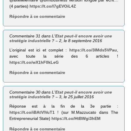
@axellelemaire @bfmbusiness Version longue par écrit…
(4 parties)
https://t.co/l7gEVOiL4Z
Répondre à ce commentaire
Commentaire 31 dans
L’Etat peut-il encore avoir une
stratégie industrielle ? – 2
, le 8 septembre 2016
L’original est ici et complet :
https://t.co/3IMds5VPau
,
avec toute la série des 6 articles !
https://t.co/wX1hF0kLeG
Répondre à ce commentaire
Commentaire 30 dans
L’Etat peut-il encore avoir une
stratégie industrielle ? – 3
, le 25 juillet 2016
Réponse est à la fin de la 3e partie :
https://t.co/iBAtVlVuT1
! (sur M.Mazzucato dans The
Entrepreneurial State)
https://t.co/HtBWgi3hEM
Répondre à ce commentaire