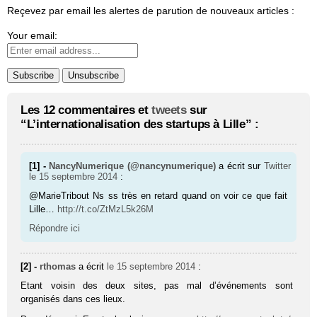
Reçevez par email les alertes de parution de nouveaux articles :
Your email:
Les 12 commentaires et
tweets
sur
“L’internationalisation des startups à Lille” :
[1] -
NancyNumerique (@nancynumerique)
a écrit sur
Twitter
le 15 septembre 2014
:
@MarieTribout Ns ss très en retard quand on voir ce que fait
Lille…
http://t.co/ZtMzL5k26M
Répondre ici
[2] -
rthomas
a écrit
le 15 septembre 2014
:
Etant voisin des deux sites, pas mal d’événements sont
organisés dans ces lieux.