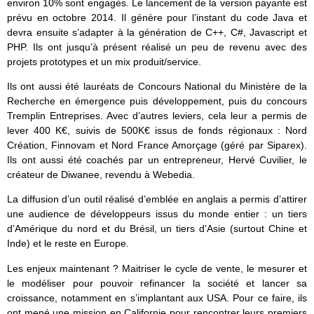
environ 10% sont engagés. Le lancement de la version payante est
prévu en octobre 2014. Il génère pour l’instant du code Java et
devra ensuite s’adapter à la génération de C++, C#, Javascript et
PHP. Ils ont jusqu’à présent réalisé un peu de revenu avec des
projets prototypes et un mix produit/service.
Ils ont aussi été lauréats de Concours National du Ministère de la
Recherche en émergence puis développement, puis du concours
Tremplin Entreprises. Avec d’autres leviers, cela leur a permis de
lever 400 K€, suivis de 500K€ issus de fonds régionaux : Nord
Création, Finnovam et Nord France Amorçage (géré par Siparex).
Ils ont aussi été coachés par un entrepreneur, Hervé Cuvilier, le
créateur de Diwanee, revendu à Webedia.
La diffusion d’un outil réalisé d’emblée en anglais a permis d’attirer
une audience de développeurs issus du monde entier : un tiers
d’Amérique du nord et du Brésil, un tiers d’Asie (surtout Chine et
Inde) et le reste en Europe.
Les enjeux maintenant ? Maitriser le cycle de vente, le mesurer et
le modéliser pour pouvoir refinancer la société et lancer sa
croissance, notamment en s’implantant aux USA. Pour ce faire, ils
ont mené une mission en Californie pour rencontrer leurs premiers