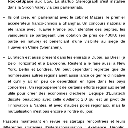
RocketSpace
aux USA. La startup Stereograph s’est installée
dans la Silicon Valley via ces partenariats.
Ils ont créé, en partenariat avec le cabinet Mazars, le premier
accélérateur franco-chinois à Shanghai. Un concours national a
été lancé avec Huawei France pour identifier des pépites, les
vainqueurs se partageant une dotation de près de 400K€ (en
partie en nature) et bénéficiant d’une visibilité au siège de
Huawei en Chine (Shenzhen).
Euratech est aussi présent dans les émirats à Dubaï, au Brésil (à
Belo Horizonte) et à Barcelone. Restent à le faire aussi à New
York, Berlin et Londres. On peut cependant regretter que de
nombreuses autres régions aient aussi lancé ce genre d’initiative
et qu’il y ait un peu de déperdition en ligne dans les pays
concernés. Un regroupement de certains efforts régionaux serait
utile pour créer des économies d’échelle. L’équipe d’Euratech
discute beaucoup avec celle d’Atlantic 2.0 qui est un pivot de
l’innovation à Nantes, et avec d’autres pôles régionaux, mais la
mutualisation n’est pas encore à l’ordre du jour.
Passons maintenant en revue les startups rencontrées et leurs
différentes stratégies d’internationalisation : Axellience, Giroptic,