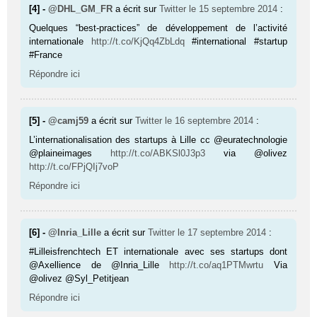
[4] -
@DHL_GM_FR
a écrit sur
Twitter
le 15 septembre 2014
:
Quelques “best-practices” de développement de l’activité
internationale
http://t.co/KjQq4ZbLdq
#international #startup
#France
Répondre ici
[5] -
@camj59
a écrit sur
Twitter
le 16 septembre 2014
:
L’internationalisation des startups à Lille cc @euratechnologie
@plaineimages
http://t.co/ABKSl0J3p3
via @olivez
http://t.co/FPjQIj7voP
Répondre ici
[6] -
@Inria_Lille
a écrit sur
Twitter
le 17 septembre 2014
:
#Lilleisfrenchtech ET internationale avec ses startups dont
@Axellience de @Inria_Lille
http://t.co/aq1PTMwrtu
Via
@olivez @Syl_Petitjean
Répondre ici