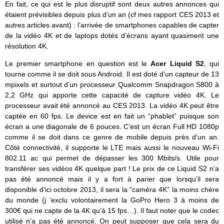
En fait, ce qui est le plus disruptif sont deux autres annonces qui
étaient prévisibles depuis plus d’un an (cf mes rapport CES 2013 et
autres articles avant) : l’arrivée de smartphones capables de capter
de la vidéo 4K et de laptops dotés d’écrans ayant quasiment une
résolution 4K.
Le premier smartphone en question est le
Acer Liquid S2
, qui
tourne comme il se doit sous Android. Il est doté d’un capteur de 13
mpixels et surtout d’un processeur Qualcomm Snapdragon S800 à
2,2 GHz qui apporte cette capacité de capture vidéo 4K. Le
processeur avait été annoncé au CES 2013. La vidéo 4K peut être
captée en 60 fps. Le device est en fait un “phablet” puisque son
écran a une diagonale de 6 pouces. C’est un écran Full HD 1080p
comme il se doit dans ce genre de mobile depuis près d’un an.
Côté connectivité, il supporte le LTE mais aussi le nouveau Wi-Fi
802.11 ac qui permet de dépasser les 300 Mbits/s. Utile pour
transférer ses vidéos 4K quelque part ! Le prix de ce Liquid S2 n’a
pas été annoncé mais il y a fort à parier que lorsqu’il sera
disponible d’ici octobre 2013, il sera la “caméra 4K” la moins chère
du monde (j ‘exclu volontairement la GoPro Hero 3 à moins de
300€ qui ne capte de la 4K qu’à 15 fps…). Il faut noter que le codec
utilisé n’a pas été annoncé. On peut supposer que cela sera du