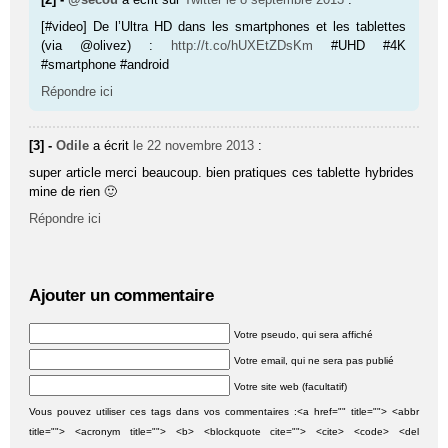
[#video] De l’Ultra HD dans les smartphones et les tablettes
(via @olivez) :
http://t.co/hUXEtZDsKm
#UHD #4K
#smartphone #android
Répondre ici
[3] -
Odile
a écrit
le 22 novembre 2013
:
super article merci beaucoup. bien pratiques ces tablette hybrides
mine de rien 🙂
Répondre ici
Ajouter un commentaire
Votre pseudo, qui sera affiché
Votre email, qui ne sera pas publié
Votre site web (facultatif)
Vous pouvez utiliser ces tags dans vos commentaires :<a href="" title=""> <abbr
title=""> <acronym title=""> <b> <blockquote cite=""> <cite> <code> <del