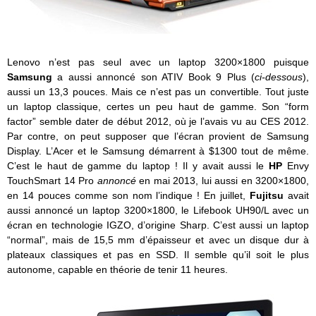
Lenovo n’est pas seul avec un laptop 3200×1800 puisque
Samsung
a aussi annoncé son ATIV Book 9 Plus (
ci-dessous
),
aussi un 13,3 pouces. Mais ce n’est pas un convertible. Tout juste
un laptop classique, certes un peu haut de gamme. Son “form
factor” semble dater de début 2012, où je l’avais vu au CES 2012.
Par contre, on peut supposer que l’écran provient de Samsung
Display. L’Acer et le Samsung démarrent à $1300 tout de même.
C’est le haut de gamme du laptop ! Il y avait aussi le
HP
Envy
TouchSmart 14 Pro
annoncé
en mai 2013, lui aussi en 3200×1800,
en 14 pouces comme son nom l’indique ! En juillet,
Fujitsu
avait
aussi annoncé un laptop 3200×1800, le Lifebook UH90/L avec un
écran en technologie IGZO, d’origine Sharp. C’est aussi un laptop
“normal”, mais de 15,5 mm d’épaisseur et avec un disque dur à
plateaux classiques et pas en SSD. Il semble qu’il soit le plus
autonome, capable en théorie de tenir 11 heures.