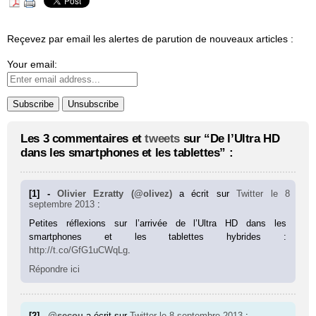
Reçevez par email les alertes de parution de nouveaux articles :
Your email:
Les 3 commentaires et
tweets
sur “De l’Ultra HD
dans les smartphones et les tablettes” :
[1] -
Olivier Ezratty (@olivez)
a écrit sur
Twitter
le 8
septembre 2013
:
Petites réflexions sur l’arrivée de l’Ultra HD dans les
smartphones et les tablettes hybrides :
http://t.co/GfG1uCWqLg
.
Répondre ici
[2] -
@secou
a écrit sur
Twitter
le 8 septembre 2013
: