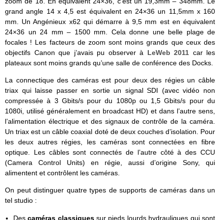
zoom de 18. En équivalent 24×36, c’est un 19,3mm – 348mm. Le
grand angle 14 x 4,5 est équivalent en 24×36 un 11,5mm x 160
mm. Un Angénieux x62 qui démarre à 9,5 mm est en équivalent
24×36 un 24 mm – 1500 mm. Cela donne une belle plage de
focales ! Les facteurs de zoom sont moins grands que ceux des
objectifs Canon que j’avais pu observer à
LeWeb 2011
car les
plateaux sont moins grands qu’une salle de conférence des Docks.
La connectique des caméras est pour deux des régies un câble
triax qui laisse passer en sortie un signal SDI (avec vidéo non
compressée à 3 Gbits/s pour du 1080p ou 1,5 Gbits/s pour du
1080i, utilisé généralement en broadcast HD) et dans l’autre sens,
l’alimentation électrique et des signaux de contrôle de la caméra.
Un triax est un câble coaxial doté de deux couches d’isolation. Pour
les deux autres régies, les caméras sont connectées en fibre
optique. Les câbles sont connectés de l’autre côté à des CCU
(Camera Control Units) en régie, aussi d’origine Sony, qui
alimentent et contrôlent les caméras.
On peut distinguer quatre types de supports de caméras dans un
tel studio :
Des
caméras classiques
sur pieds lourds hydrauliques qui sont