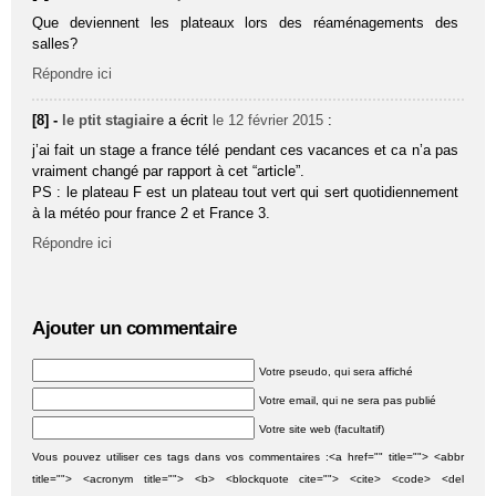
Que deviennent les plateaux lors des réaménagements des
salles?
Répondre ici
[8] -
le ptit stagiaire
a écrit
le 12 février 2015
:
j’ai fait un stage a france télé pendant ces vacances et ca n’a pas
vraiment changé par rapport à cet “article”.
PS : le plateau F est un plateau tout vert qui sert quotidiennement
à la météo pour france 2 et France 3.
Répondre ici
Ajouter un commentaire
Votre pseudo, qui sera affiché
Votre email, qui ne sera pas publié
Votre site web (facultatif)
Vous pouvez utiliser ces tags dans vos commentaires :<a href="" title=""> <abbr
title=""> <acronym title=""> <b> <blockquote cite=""> <cite> <code> <del