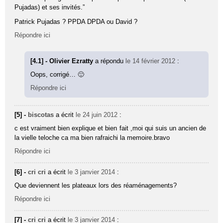
Pujadas) et ses invités.”
Patrick Pujadas ? PPDA DPDA ou David ?
Répondre ici
[4.1] - Olivier Ezratty
a répondu
le 14 février 2012
:
Oops, corrigé… 🙂
Répondre ici
[5] -
biscotas
a écrit
le 24 juin 2012
:
c est vraiment bien explique et bien fait ,moi qui suis un ancien de
la vielle teloche ca ma bien rafraichi la memoire.bravo
Répondre ici
[6] -
cri cri
a écrit
le 3 janvier 2014
:
Que deviennent les plateaux lors des réaménagements?
Répondre ici
[7] -
cri cri
a écrit
le 3 janvier 2014
: