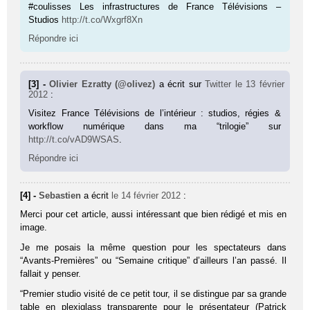
#coulisses Les infrastructures de France Télévisions –
Studios
http://t.co/Wxgrf8Xn
Répondre ici
[3] -
Olivier Ezratty (@olivez)
a écrit sur
Twitter
le 13 février
2012
:
Visitez France Télévisions de l’intérieur : studios, régies &
workflow numérique dans ma “trilogie” sur
http://t.co/vAD9WSAS
.
Répondre ici
[4] -
Sebastien
a écrit
le 14 février 2012
:
Merci pour cet article, aussi intéressant que bien rédigé et mis en
image.
Je me posais la même question pour les spectateurs dans
“Avants-Premières” ou “Semaine critique” d’ailleurs l’an passé. Il
fallait y penser.
“Premier studio visité de ce petit tour, il se distingue par sa grande
table en plexiglass transparente pour le présentateur (Patrick