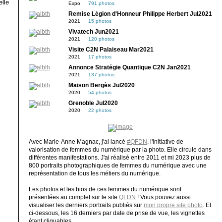
lle
Expo
791 photos
Remise Légion d'Honneur Philippe Herbert Jul2021
2021
15 photos
Vivatech Jun2021
2021
120 photos
Visite C2N Palaiseau Mar2021
2021
17 photos
Annonce Stratégie Quantique C2N Jan2021
2021
137 photos
Maison Bergès Jul2020
2020
54 photos
Grenoble Jul2020
2020
22 photos
Avec Marie-Anne Magnac, j'ai lancé
#QFDN
, l'initiative de
valorisation de femmes du numérique par la photo. Elle circule dans
différentes manifestations. J'ai réalisé entre 2011 et mi 2023 plus de
800 portraits photographiques de femmes du numérique avec une
représentation de tous les métiers du numérique.
Les photos et les bios de ces femmes du numérique sont
présentées au complet sur le site
QFDN
! Vous pouvez aussi
visualiser les derniers portraits publiés sur
mon propre site photo
. Et
ci-dessous, les 16 derniers par date de prise de vue, les vignettes
étant cliquables.