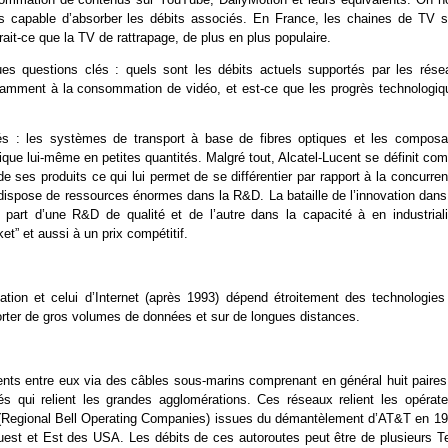
plus capable d’absorber les débits associés. En France, les chaines de TV s
ait-ce que la TV de rattrapage, de plus en plus populaire.
lques questions clés : quels sont les débits actuels supportés par les rése
notamment à la consommation de vidéo, et est-ce que les progrès technologiq
clés : les systèmes de transport à base de fibres optiques et les composa
brique lui-même en petites quantités. Malgré tout, Alcatel-Lucent se définit c
 de ses produits ce qui lui permet de se différentier par rapport à la concurre
i dispose de ressources énormes dans la R&D. La bataille de l’innovation dans
part d’une R&D de qualité et de l’autre dans la capacité à en industriali
et” et aussi à un prix compétitif.
tion et celui d’Internet (après 1993) dépend étroitement des technologies
porter de gros volumes de données et sur de longues distances.
inents entre eux via des câbles sous-marins comprenant en général huit paire
és qui relient les grandes agglomérations. Ces réseaux relient les opérate
 (Regional Bell Operating Companies) issues du démantèlement d’AT&T en 19
uest et Est des USA. Les débits de ces autoroutes peut être de plusieurs Te