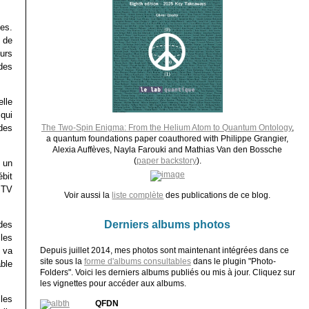
es.
 de
urs
des
elle
qui
des
The Two-Spin Enigma: From the Helium Atom to Quantum Ontology
,
a quantum foundations paper coauthored with Philippe Grangier,
Alexia Auffèves, Nayla Farouki and Mathias Van den Bossche
(
paper backstory
).
 un
bit
 TV
Voir aussi la
liste complète
des publications de ce blog.
Derniers albums photos
des
cles
i va
Depuis juillet 2014, mes photos sont maintenant intégrées dans ce
site sous la
forme d'albums consultables
dans le plugin "Photo-
ble
Folders". Voici les derniers albums publiés ou mis à jour. Cliquez sur
les vignettes pour accéder aux albums.
les
QFDN