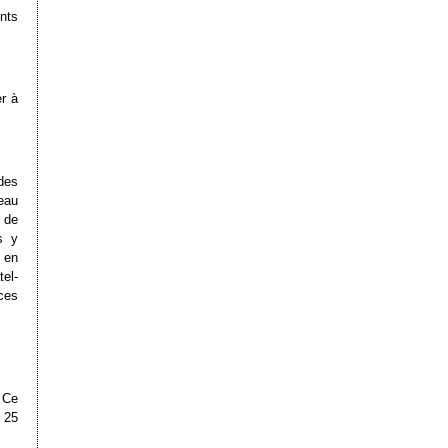
nts
r à
des
eau
 de
s y
 en
tel-
ces
 Ce
 25