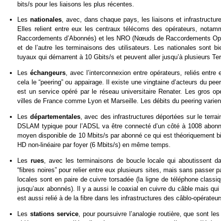
bits/s pour les liaisons les plus récentes.
Les
nationales
, avec, dans chaque pays, les liaisons et infrastructu
Elles relient entre eux les centraux télécoms des opérateurs, not
Raccordements d’Abonnés) et les NRO (Nœuds de Raccordements Optique
et de l’autre les terminaisons des utilisateurs. Les nationales sont 
tuyaux qui démarrent à 10 Gbits/s et peuvent aller jusqu’à plusieurs T
Les
échangeurs
, avec l’interconnexion entre opérateurs, reliés entre
cela le “peering” ou appairage. Il existe une vingtaine d’acteurs du p
est un service opéré par le réseau universitaire Renater. Les gros o
villes de France comme Lyon et Marseille. Les débits du peering varien
Les
départementales
, avec des infrastructures déportées sur le terr
DSLAM typique pour l’ADSL va être connecté d’un côté à 1008 abonnés
moyen disponible de 10 Mbits/s par abonné ce qui est théoriquement bi
HD non-linéaire par foyer (6 Mbits/s) en même temps.
Les
rues
, avec les terminaisons de boucle locale qui aboutissent d
“fibres noires” pour relier entre eux plusieurs sites, mais sans passer p
locales sont en paire de cuivre torsadée (la ligne de téléphone classiq
jusqu’aux abonnés). Il y a aussi le coaxial en cuivre du câble mais qu
est aussi relié à de la fibre dans les infrastructures des câblo-opérateur
Les
stations service
, pour poursuivre l’analogie routière, que sont l