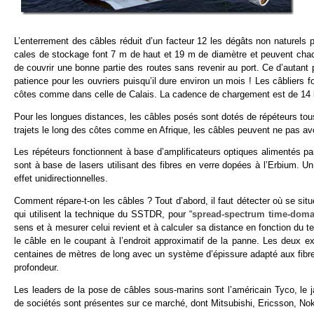
L’enterrement des câbles réduit d’un facteur 12 les dégâts non naturels
cales de stockage font 7 m de haut et 19 m de diamètre et peuvent cha
de couvrir une bonne partie des routes sans revenir au port. Ce d’autant pl
patience pour les ouvriers puisqu’il dure environ un mois ! Les câbliers 
côtes comme dans celle de Calais. La cadence de chargement est de 14 k
Pour les longues distances, les câbles posés sont dotés de répéteurs tous
trajets le long des côtes comme en Afrique, les câbles peuvent ne pas avo
Les répéteurs fonctionnent à base d’amplificateurs optiques alimentés par
sont à base de lasers utilisant des fibres en verre dopées à l’Erbium. U
effet unidirectionnelles.
Comment répare-t-on les câbles ? Tout d’abord, il faut détecter où se situ
qui utilisent la technique du SSTDR, pour “
spread-spectrum time-domai
sens et à mesurer celui revient et à calculer sa distance en fonction du te
le câble en le coupant à l’endroit approximatif de la panne. Les deux ex
centaines de mètres de long avec un système d’épissure adapté aux fibre
profondeur.
Les leaders de la pose de câbles sous-marins sont l’américain Tyco, le
de sociétés sont présentes sur ce marché, dont Mitsubishi, Ericsson, Noki