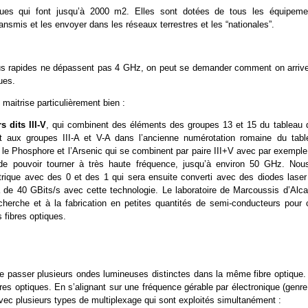
ques qui font jusqu’à 2000 m2. Elles sont dotées de tous les équipeme
nsmis et les envoyer dans les réseaux terrestres et les “nationales”.
lus rapides ne dépassent pas 4 GHz, on peut se demander comment on arrive
ues.
aitrise particulièrement bien :
 dits III-V
, qui combinent des éléments des groupes 13 et 15 du tableau 
t aux groupes III-A et V-A dans l’ancienne numérotation romaine du tabl
 le Phosphore et l’Arsenic qui se combinent par paire III+V avec par exemple
 de pouvoir tourner à très haute fréquence, jusqu’à environ 50 GHz. Nou
trique avec des 0 et des 1 qui sera ensuite converti avec des diodes laser
là de 40 GBits/s avec cette technologie. Le laboratoire de Marcoussis d’Alca
erche et à la fabrication en petites quantités de semi-conducteurs pour 
 fibres optiques.
re passer plusieurs ondes lumineuses distinctes dans la même fibre optique.
es optiques. En s’alignant sur une fréquence gérable par électronique (genre
vec plusieurs types de multiplexage qui sont exploités simultanément :