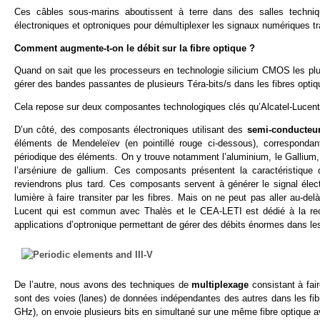
Ces câbles sous-marins aboutissent à terre dans des salles techni
électroniques et optroniques pour démultiplexer les signaux numériques tra
Comment augmente-t-on le débit sur la fibre optique ?
Quand on sait que les processeurs en technologie silicium CMOS les p
gérer des bandes passantes de plusieurs Téra-bits/s dans les fibres optiq
Cela repose sur deux composantes technologiques clés qu’Alcatel-Lucent m
D’un côté, des composants électroniques utilisant des
semi-conducteurs
éléments de Mendeleïev (en pointillé rouge ci-dessous), correspondan
périodique des éléments. On y trouve notamment l’aluminium, le Gallium,
l’arséniure de gallium. Ces composants présentent la caractéristique
reviendrons plus tard. Ces composants servent à générer le signal élec
lumière à faire transiter par les fibres. Mais on ne peut pas aller au-de
Lucent qui est commun avec Thalès et le CEA-LETI est dédié à la rech
applications d’optronique permettant de gérer des débits énormes dans les
De l’autre, nous avons des techniques de
multiplexage
consistant à fai
sont des voies (lanes) de données indépendantes des autres dans les fibr
GHz), on envoie plusieurs bits en simultané sur une même fibre optique a