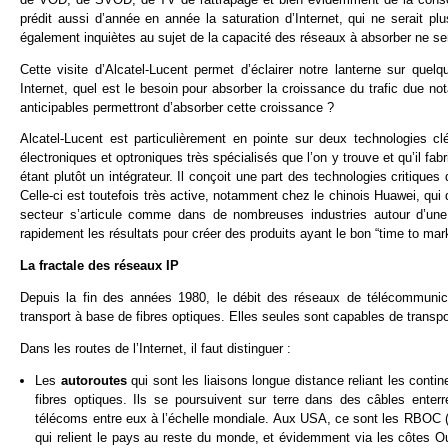
prédit aussi d’année en année la saturation d’Internet, qui ne serait 
également inquiètes au sujet de la capacité des réseaux à absorber ne ser
Cette visite d’Alcatel-Lucent permet d’éclairer notre lanterne sur que
Internet, quel est le besoin pour absorber la croissance du trafic due 
anticipables permettront d’absorber cette croissance ?
Alcatel-Lucent est particulièrement en pointe sur deux technologies 
électroniques et optroniques très spécialisés que l’on y trouve et qu’il fa
étant plutôt un intégrateur. Il conçoit une part des technologies critiques
Celle-ci est toutefois très active, notamment chez le chinois Huawei, qu
secteur s’articule comme dans de nombreuses industries autour d’une 
rapidement les résultats pour créer des produits ayant le bon “time to mark
La fractale des réseaux IP
Depuis la fin des années 1980, le débit des réseaux de télécommunica
transport à base de fibres optiques. Elles seules sont capables de trans
Dans les routes de l’Internet, il faut distinguer :
Les
autoroutes
qui sont les liaisons longue distance reliant les cont
fibres optiques. Ils se poursuivent sur terre dans des câbles enterr
télécoms entre eux à l’échelle mondiale. Aux USA, ce sont les RBOC
qui relient le pays au reste du monde, et évidemment via les côtes O