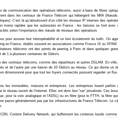
res de communication des opérateurs télécoms, aussi à base de fibres optiqu
amment dans les centraux de France Télécom qui hébergent les NRA (Nœuds
s). C’est là qu’aboutissent d’un côté les réseaux IP internes des opérate
bien moins rapides que les autoroutes en France : les liaisons se font avec 
era-bits selon l’importance des nœuds de réseaux des opérateurs.
 eux pour assurer leur interopérabilité et un bon écoulement du trafic. On app
eering en France, établis souvent en associations comme
France IX
ou
SFINX
pérateurs télécoms ont des points de peering à Paris et dans quelques gran
t de 1 à plusieurs centaines de Gbits/s.
ain des centraux télécoms, comme des répartiteurs et autres DSLAM. En ville,
 et de l’autre par une liaison de 10 Gbits/s au réseau. Ce qui donne un dé
en dimensionné pour que tout les foyers connectés puissent regarder un flux
ans les immeubles, maisons et entreprises. Les entreprises louent parfois 
ar le réseau ouvert de l’Internet. Elles ont donc leur “rue” privatisée. Ces bou
ue, pour la voix analogique et l’ADSL) ou en fibre (pour le FTTH, la fibre qu
i ne passe généralement pas par les infrastructures de France Télécom. Le câ
s.
es CDN, Content Delivery Network, qui bufferisent les contenus lourds comme 