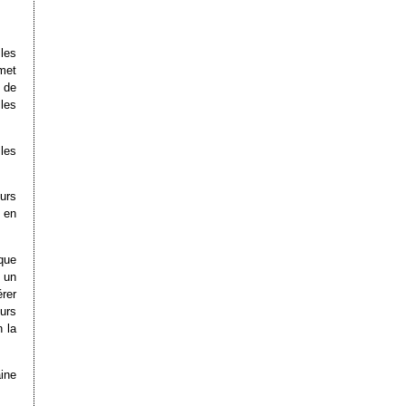
les
met
t de
 les
 les
eurs
 en
ique
 un
érer
urs
 la
ine