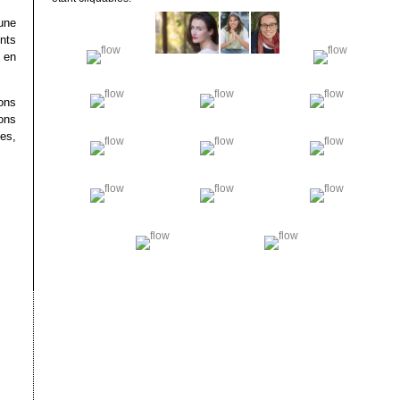
 une
nts
 en
ons
ons
es,