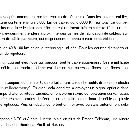
 provoqués notamment par les chaluts de pêcheurs. Dans les navires câblier, 
cune contenir environ 3 000 km de câble, donc 6000 Km au total, ce qui per
us que faire le plein des câbliers est un travail très minutieux. C’est un tes
font évidemment le plein à proximité des usines de fabrication de câbles, sur
m de câble par heure, qui soigneusement enroulé (voir
cette vidéo
)
 les 40 à 100 km selon la technologie utilisée. Pour les courtes distances et
ir de répéteurs.
 un courant électrique qui parcourt tout le câble sous-marin. Ces amplificat
n câble sous-marin moderne est doté de huit paires de fibres. Les fibres sont
e la coupure ou l’usure. Cela se fait à terre avec des outils de mesure électr
n reflectometry
”. En gros, cela consiste à envoyer un signal optique dans
mps d’aller et retour. Ensuite, on envoie un navire de réparation qui va récup
trémités sont sorties de l’eau et on les relie par un bout de câble de plusie
s optiques. Puis on rebalance le tout en mer avec ou sans enterrement selon
 japonais NEC et Alcatel-Lucent. Mais en plus de France Télécom, une vingta
a, Hitachi, Siemens, Pirelli et Nexans.