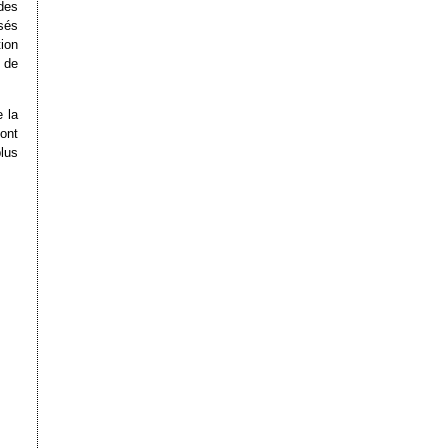
des
sés
tion
m de
 la
ont
lus