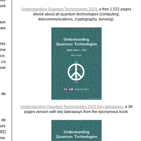
ont
Understanding Quantum Technologies 2025
, a free 1,522 pages
ebook about all quantum technologies (computing,
telecommunications, cryptography, sensing):
aux
ues
nts
omme
nce.
 ce
ser
 de
Understanding Quantum Technologies 2025 Key takeaways
, a 38
pages version with key takeaways from the eponymous book.
s de
urs
82)
ra-