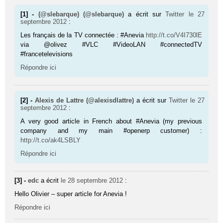
[1] -
(@slebarque) (@slebarque)
a écrit sur
Twitter
le 27
septembre 2012
:
Les français de la TV connectée : #Anevia
http://t.co/V4I730lE
via @olivez #VLC #VideoLAN #connectedTV
#francetelevisions
Répondre ici
[2] -
Alexis de Lattre (@alexisdlattre)
a écrit sur
Twitter
le 27
septembre 2012
:
A very good article in French about #Anevia (my previous
company and my main #openerp customer) :
http://t.co/ak4LSBLY
Répondre ici
[3] -
edc
a écrit
le 28 septembre 2012
:
Hello Olivier – super article for Anevia !
Répondre ici