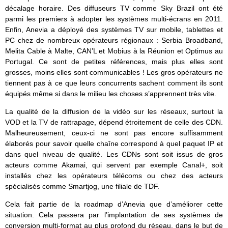
décalage horaire. Des diffuseurs TV comme Sky Brazil ont été
parmi les premiers à adopter les systèmes multi-écrans en 2011.
Enfin, Anevia a déployé des systèmes TV sur mobile, tablettes et
PC chez de nombreux opérateurs régionaux : Serbia Broadband,
Melita Cable à Malte, CAN’L et Mobius à la Réunion et Optimus au
Portugal. Ce sont de petites références, mais plus elles sont
grosses, moins elles sont communicables ! Les gros opérateurs ne
tiennent pas à ce que leurs concurrents sachent comment ils sont
équipés même si dans le milieu les choses s’apprennent très vite.
La qualité de la diffusion de la vidéo sur les réseaux, surtout la
VOD et la TV de rattrapage, dépend étroitement de celle des CDN.
Malheureusement, ceux-ci ne sont pas encore suffisamment
élaborés pour savoir quelle chaîne correspond à quel paquet IP et
dans quel niveau de qualité. Les CDNs sont soit issus de gros
acteurs comme Akamai, qui servent par exemple Canal+, soit
installés chez les opérateurs télécoms ou chez des acteurs
spécialisés comme Smartjog, une filiale de TDF.
Cela fait partie de la roadmap d’Anevia que d’améliorer cette
situation. Cela passera par l’implantation de ses systèmes de
conversion multi-format au plus profond du réseau, dans le but de