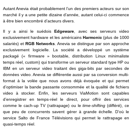
Autant Anevia était probablement l’un des premiers acteurs sur son
marché il y a une petite dizaine d’année, autant celui-ci commence
à être bien encombré d’acteurs divers.
Il y a ainsi le suédois
Edgeware
, avec ses serveurs video
exclusivement hardware et les américains
Harmonic
(plus de 1000
salariés) et
RGB Networks
. Anevia se distingue par son approche
exclusivement logicielle. La société a développé un système
packagé (« firmware » bootable, distribution Linux minimaliste
temps réel, custom) qui transforme un serveur standard type HP ou
IBM en un serveur video traitant des giga-bits par secondes de
données video. Anevia se différentie aussi par sa conversion multi-
format à la volée que nous avons déjà évoquée et qui permet
d’optimiser la bande passante consommée et la qualité de fichiers
video à stocker. Enfin, les serveurs ViaMotion sont capables
d’enregistrer en temps-réel le direct, pour offrir des services
comme le cach-up TV (rattrapage) ou le
time-shifting
(différé), ce
que peu de concurrents savent gérer à grande échelle. D’où le
service Salto de France Télévisions qui permet le rattrapage en
quasi-temps réel.