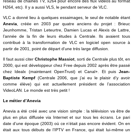
réseau de chaines TV, x264 pour encore des flux vidéos au format
H264, etc). Il y a aussi VLS, le pendant serveur de VLC.
VLC a donné lieu à quelques essaimages, le seul de notable étant
Anevia
, créée en 2003 par quatre anciens du projet : Brieuc
Jeunhomme, Tristan Leteurtre, Damien Lucas et Alexis de Lattre,
l’année de la fin de leurs études à Centrale. Ils avaient tous
contribué à la transformation de VLC en logiciel open source à
partir de 2001, point de départ d’une très large diffusion.
Il faut aussi citer
Christophe Massiot
, sorti de Centrale plus tôt, en
2000, qui est développeur chez Free depuis 2002 après être passé
chez Idealx (maintenant OpenTrust) et Canal+. Et puis
Jean-
Baptiste Kempf
(Centrale 2006, que j’ai eu le plaisir d’y avoir
comme élève) qui est actuellement président de l’association
VideoLAN. Le monde est très petit !
Le métier d’Anevia
Anevia a été créé avec une vision simple : la télévision va être de
plus en plus diffusée via Internet et sur tous les écrans. Le pari
date d’une époque (2003) où ce n’était pas encore évident. On en
était aux tous débuts de l’IPTV en France, qui était lui-même un