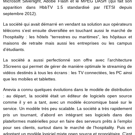
Microsoft Silverlight, Adobe Flash et le MPEG DASH (qui fait son
apparition dans HbbTV 1.5 standardisé par l’ETSI depuis
septembre 2012).
La société qui avait démarré en vendant sa solution aux opérateurs
télécoms s’est ensuite diversifiée en touchant aussi le marché de
l’hospitality : les hôtels “terrestres ou maritimes”, les hôpitaux et
maisons de retraite mais aussi les entreprises ou les campus
d’étudiants.
La société a aussi perfectionné son offre avec l’architecture
3Screens qui permet de gérer de manière optimale le streaming de
vidéos destinés à tous les écrans : les TV connectées, les PC ainsi
que les mobiles et tablettes.
Anevia a connu quelques évolutions dans le modèle de distribution
: au départ, la société était un éditeur de logiciels open source
comme il y en a tant, avec un modèle économique basé sur le
service. Un modèle très peu scalable. La société a très rapidement
pris un tournant, d’abord en intégrant ses logiciels dans des
plateformes matérielles pour en faire des serveurs prêts à l’emploi
pour ses clients, surtout dans le marché de l’hospitality. Puis en
adoptant un modèle logiciel mixte open source et propriétaire. C’est