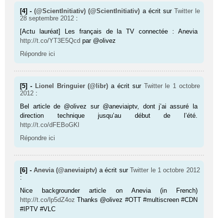
[4] -
(@ScientInitiativ) (@ScientInitiativ)
a écrit sur
Twitter
le
28 septembre 2012
:
[Actu lauréat] Les français de la TV connectée : Anevia
http://t.co/YT3E5Qcd
par @olivez
Répondre ici
[5] -
Lionel Bringuier (@libr)
a écrit sur
Twitter
le 1 octobre
2012
:
Bel article de @olivez sur @aneviaiptv, dont j’ai assuré la
direction technique jusqu’au début de l’été.
http://t.co/dFEBoGKl
Répondre ici
[6] -
Anevia (@aneviaiptv)
a écrit sur
Twitter
le 1 octobre 2012
:
Nice backgrounder article on Anevia (in French)
http://t.co/lp5dZ4oz
Thanks @olivez #OTT #multiscreen #CDN
#IPTV #VLC