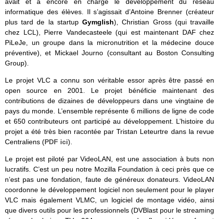
avait et a encore en charge le développement du réseau
informatique des élèves. Il s’agissait d’Antoine Brenner (créateur
plus tard de la startup
Gymglish
), Christian Gross (qui travaille
chez LCL), Pierre Vandecasteele (qui est maintenant DAF chez
PiLeJe, un groupe dans la micronutrition et la médecine douce
préventive), et Mickael Journo (consultant au Boston Consulting
Group).
Le projet VLC a connu son véritable essor après être passé en
open source en 2001. Le projet bénéficie maintenant des
contributions de dizaines de développeurs dans une vingtaine de
pays du monde. L’ensemble représente 6 millions de ligne de code
et 650 contributeurs ont participé au développement. L’histoire du
projet a été très bien racontée par Tristan Leteurtre dans la revue
Centraliens (
PDF ici
).
Le projet est piloté par VideoLAN, est une association à buts non
lucratifs. C’est un peu notre Mozilla Foundation à ceci près que ce
n’est pas une fondation, faute de généreux donateurs. VideoLAN
coordonne le développement logiciel non seulement pour le player
VLC mais également VLMC, un logiciel de montage vidéo, ainsi
que divers outils pour les professionnels (DVBlast pour le streaming