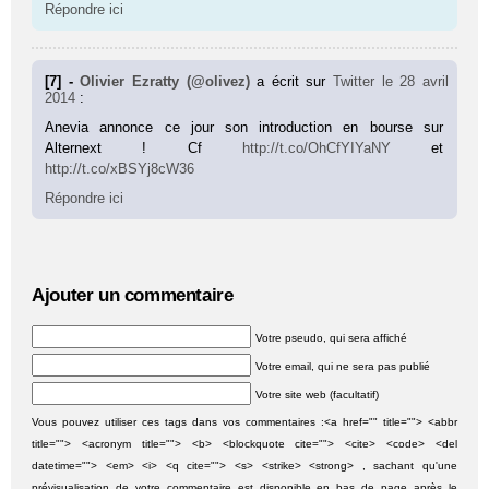
Répondre ici
[7] -
Olivier Ezratty (@olivez)
a écrit sur
Twitter
le 28 avril
2014
:
Anevia annonce ce jour son introduction en bourse sur
Alternext ! Cf
http://t.co/OhCfYIYaNY
et
http://t.co/xBSYj8cW36
Répondre ici
Ajouter un commentaire
Votre pseudo, qui sera affiché
Votre email, qui ne sera pas publié
Votre site web (facultatif)
Vous pouvez utiliser ces tags dans vos commentaires :<a href="" title=""> <abbr
title=""> <acronym title=""> <b> <blockquote cite=""> <cite> <code> <del
datetime=""> <em> <i> <q cite=""> <s> <strike> <strong> , sachant qu'une
prévisualisation de votre commentaire est disponible en bas de page après le