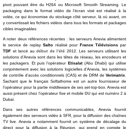
pivot pouvant être du H264 ou Microsoft Smooth Streaming. Le
packaging dans le format vidéo de l’écran visé est réalisé à la
volée, ce qui économise du stockage côté serveur, là où avant, on
y convertissait les fichiers vidéos dans tous les formats et packages
cibles imaginables.
A noter deux références récentes : les serveurs Anevia alimentent
le service de replay
Salto
réalisé pour
France Télévisions
par
TDF
et lancé au
début de l’été 2012
. Les serveurs utilisant les
solutions d’Anevia sont dans les têtes de réseau, les encodeurs et
les packagers. Et puis l’opérateur
Etisalat
(Abu Dhabi) qui utilise
conjointement avec les solutions logicielles d’Anevia, les systèmes
de contrôle d’accès conditionnels (CAS) et de DRM de
Verimatrix
.
Sachant que le français Softathome est un autre fournisseur de
l’opérateur pour la partie middleware de ses set-top-box. Anevia est
aussi présent chez l’opérateur fixe et mobile
DU
qui est numéro 2 à
Dubaï.
Dans ses autres références communicables, Anevia fournit
également des serveurs vidéo à SFR, pour la diffusion des chaînes
TV live. Anevia a notamment fournit un système de décalage du
direct pour la diffusion à la Réunion, qui prend en compte le