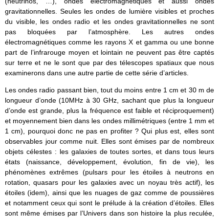
(neutrinos, …), ondes électromagnétiques et aussi ondes
gravitationnelles. Seules les ondes de lumière visibles et proches
du visible, les ondes radio et les ondes gravitationnelles ne sont
pas bloquées par l’atmosphère. Les autres ondes
électromagnétiques comme les rayons X et gamma ou une bonne
part de l’infrarouge moyen et lointain ne peuvent pas être captés
sur terre et ne le sont que par des télescopes spatiaux que nous
examinerons dans une autre partie de cette série d’articles.
Les ondes radio passant bien, tout du moins entre 1 cm et 30 m de
longueur d’onde (10MHz à 30 GHz, sachant que plus la longueur
d’onde est grande, plus la fréquence est faible et réciproquement)
et moyennement bien dans les ondes millimétriques (entre 1 mm et
1 cm), pourquoi donc ne pas en profiter ? Qui plus est, elles sont
observables jour comme nuit. Elles sont émises par de nombreux
objets célestes : les galaxies de toutes sortes, et dans tous leurs
états (naissance, développement, évolution, fin de vie), les
phénomènes extrêmes (pulsars pour les étoiles à neutrons en
rotation, quasars pour les galaxies avec un noyau très actif), les
étoiles (idem), ainsi que les nuages de gaz comme de poussières
et notamment ceux qui sont le prélude à la création d’étoiles. Elles
sont même émises par l’Univers dans son histoire la plus reculée,