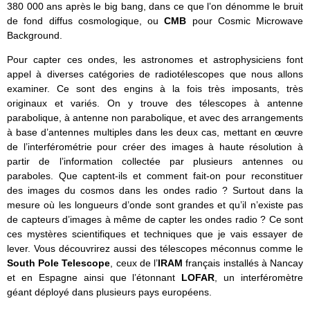
380 000 ans après le big bang, dans ce que l’on dénomme le bruit
de fond diffus cosmologique, ou
CMB
pour Cosmic Microwave
Background.
Pour capter ces ondes, les astronomes et astrophysiciens font
appel à diverses catégories de radiotélescopes que nous allons
examiner. Ce sont des engins à la fois très imposants, très
originaux et variés. On y trouve des télescopes à antenne
parabolique, à antenne non parabolique, et avec des arrangements
à base d’antennes multiples dans les deux cas, mettant en œuvre
de l’interférométrie pour créer des images à haute résolution à
partir de l’information collectée par plusieurs antennes ou
paraboles. Que captent-ils et comment fait-on pour reconstituer
des images du cosmos dans les ondes radio ? Surtout dans la
mesure où les longueurs d’onde sont grandes et qu’il n’existe pas
de capteurs d’images à même de capter les ondes radio ? Ce sont
ces mystères scientifiques et techniques que je vais essayer de
lever. Vous découvrirez aussi des télescopes méconnus comme le
South Pole Telescope
, ceux de l’
IRAM
français installés à Nancay
et en Espagne ainsi que l’étonnant
LOFAR
, un interféromètre
géant déployé dans plusieurs pays européens.