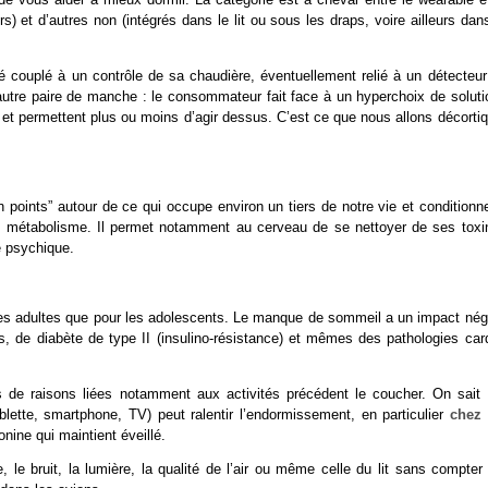
) et d’autres non (intégrés dans le lit ou sous les draps, voire ailleurs dan
té couplé à un contrôle de sa chaudière, éventuellement relié à un détecteur
autre paire de manche : le consommateur fait face à un hyperchoix de soluti
 et permettent plus ou moins d’agir dessus. C’est ce que nous allons décorti
n points” autour de ce qui occupe environ un tiers de notre vie et conditionn
 du métabolisme. Il permet notamment au cerveau de se nettoyer de ses toxi
e psychique.
 les adultes que pour les adolescents. Le manque de sommeil a un impact néga
oids, de diabète de type II (insulino-résistance) et mêmes des pathologies car
s de raisons liées notamment aux activités précédent le coucher. On sait 
lette, smartphone, TV) peut ralentir l’endormissement, en particulier
chez 
nine qui maintient éveillé.
e, le bruit, la lumière, la qualité de l’air ou même celle du lit sans compter