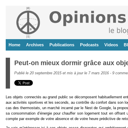
Home
Archives
Publications
Podcasts
Videos
B
Peut-on mieux dormir grâce aux obj
Publié le 20 septembre 2015 et mis à jour le 7 mars 2016 -
9 commen
Les objets connectés au grand public se décomposent habituellement en
aux activités sportives et les seconds, au contrôle du confort dans son loge
cas des thermostats, un marché incarné par le Nest de Google, la proposit
sa consommation d’énergie pour chauffer son logement tout en offrant 
compte par exemple de votre absence et de votre heure prédictive de ret
Je vais m’intéresser ici à ces objets assez disparates qui ambitionnent 