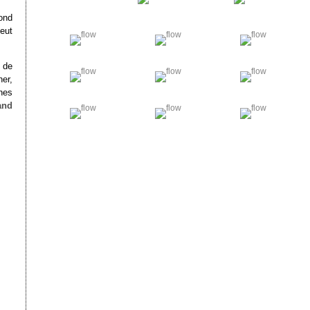
ond
eut
 de
er,
nes
and