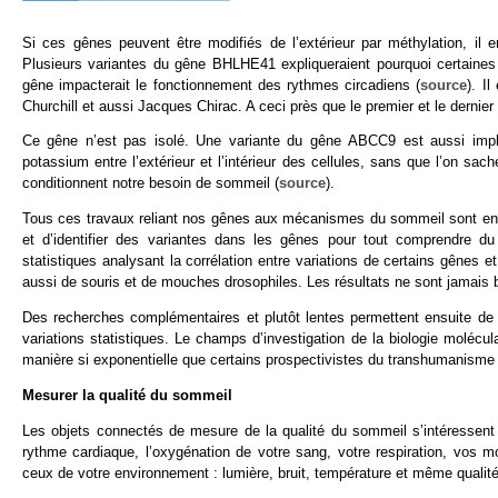
Si ces gênes peuvent être modifiés de l’extérieur par méthylation, il 
Plusieurs variantes du gêne BHLHE41
expliqueraient pourquoi certain
gêne impacterait le fonctionnement des rythmes circadiens (
source
). I
Churchill et aussi Jacques Chirac. A ceci près que le premier et le dernie
Ce gêne n’est pas isolé. Une variante du gêne ABCC9 est aussi impli
potassium entre l’extérieur et l’intérieur des cellules, sans que l’on sac
conditionnent notre besoin de sommeil (
source
).
Tous ces travaux reliant nos gênes aux mécanismes du sommeil sont enco
et d’identifier des variantes dans les gênes pour tout comprendre d
statistiques analysant la corrélation entre variations de certains gêne
aussi de souris et de mouches drosophiles. Les résultats ne sont jamais bi
Des recherches complémentaires et plutôt lentes permettent ensuite d
variations statistiques. Le champs d’investigation de la biologie moléc
manière si exponentielle que certains prospectivistes du transhumanisme v
Mesurer la qualité du sommeil
Les objets connectés de mesure de la qualité du sommeil s’intéressent
rythme cardiaque, l’oxygénation de votre sang, votre respiration, vos 
ceux de votre environnement : lumière, bruit, température et même qualité d