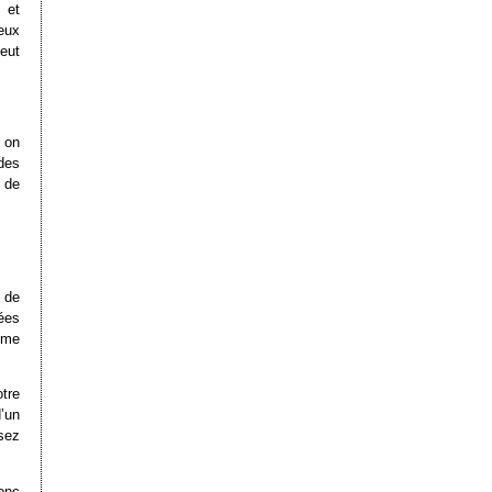
 et
eux
eut
 on
 des
 de
 de
nées
mme
otre
d’un
sez
onc