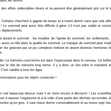
 dans les avions.
des effets indésirables divers et ne peuvent être généralement pris sur le l
. Certains cherchent à gagner du temps et à moins dormir sans que cela affe
 Le sommeil peut aussi être difficile à gérer s’il n’est pas stable et noctu
ux déplacements.
t durant le sommeil : les troubles de l’apnée du sommeil, les ronflements, 
e aussi un rôle dans la qualité du sommeil. Le manque de sommeil peut modif
miler les graisses par un jeu complexe mettant en œuvre diverses hormones li
e.
der. La mémoire court-terme est dans l’hypocampe dans le cerveau. Ce buffer
our le rôle de mémoire long terme. Il y a donc un lien entre le maintient et
’est valable à tous les âges.
’innovations pour les objets connectés !
sait beaucoup dessus mais il en reste encore à découvrir ! Les scientifiq
 sert à reposer l’organisme et à le vider d’une partie des déchets accumulés 
ce montre qu’en gros, il vaut mieux dormir convenablement et au moins sept he