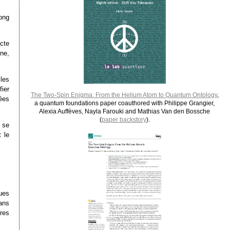
ong
cte
rne,
les
ier
The Two-Spin Enigma: From the Helium Atom to Quantum Ontology
,
ées
a quantum foundations paper coauthored with Philippe Grangier,
Alexia Auffèves, Nayla Farouki and Mathias Van den Bossche
(
paper backstory
).
 se
 le
ues
dans
ures