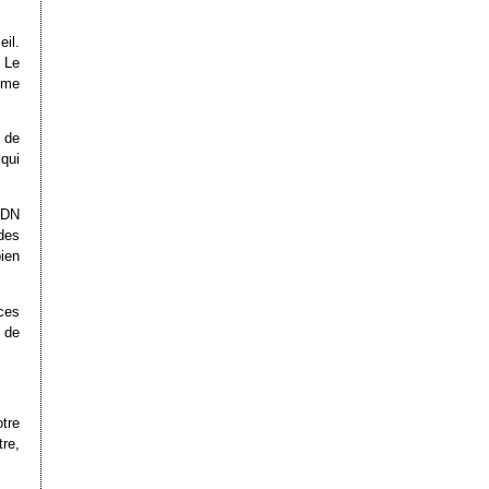
il.
. Le
mme
 de
 qui
ADN
des
ien
ces
 de
tre
re,