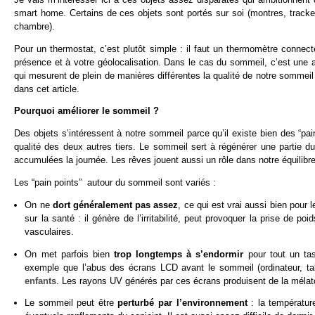
smart home. Certains de ces objets sont portés sur soi (montres, trackers
chambre).
Pour un thermostat, c’est plutôt simple : il faut un thermomètre connec
présence et à votre géolocalisation. Dans le cas du sommeil, c’est une 
qui mesurent de plein de manières différentes la qualité de notre sommeil
dans cet article.
Pourquoi améliorer le sommeil ?
Des objets s’intéressent à notre sommeil parce qu’il existe bien des “pai
qualité des deux autres tiers. Le sommeil sert à régénérer une partie
accumulées la journée. Les rêves jouent aussi un rôle dans notre équilibr
Les “pain points” autour du sommeil sont variés :
On ne
dort généralement pas assez
, ce qui est vrai aussi bien pour
sur la santé : il génère de l’irritabilité, peut provoquer la prise de p
vasculaires.
On met parfois bien
trop longtemps à s’endormir
pour tout un ta
exemple que l’abus des écrans LCD avant le sommeil (ordinateur, tab
enfants
. Les rayons UV générés par ces écrans produisent de la mélato
Le sommeil peut être
perturbé par l’environnement
: la températur