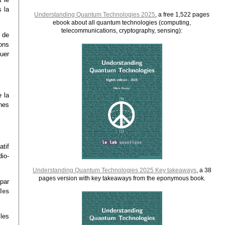
s la
Understanding Quantum Technologies 2025
, a free 1,522 pages
ebook about all quantum technologies (computing,
telecommunications, cryptography, sensing):
 de
ons
quer
e la
nes
tif
dio-
Understanding Quantum Technologies 2025 Key takeaways
, a 38
pages version with key takeaways from the eponymous book.
par
les
 les