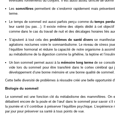
éventuels ronflements du conjoint. Il est aussi assez difficile de dormir
Les
somnifères
permettent de s’endormir rapidement mais présentent 
terme.
Le temps de sommeil est aussi parfois perçu comme du
temps perdu
leur santé (ou pas…). Il existe même des objets dédié à cet objectif !
comme dans le cas du travail de nuit et des décalages horaires liés a
S’ajoutent à tout cela des
problèmes de santé divers
se manifestan
agitations nocturnes voire le somnambulisme. Le niveau de stress jou
l’équilibre hormonal et réduire la capacité de notre organisme à assi
au métabolisme de la digestion comme la grhéline, la leptine et l’insulin
Un bon sommeil permet aussi à la
mémoire long terme
de se consoli
vide lors du sommeil pour être transféré dans le cortex cérébral qui j
développement d’une bonne mémoire et une bonne qualité de sommeil. C
Cette belle diversité de problèmes à résoudre créé une belle opportunité d
Biologie du sommeil
Le sommeil est une fonction clé du métabolisme des mammifères. On en 
débattent encore de la poule et de l’œuf dans le sommeil pour savoir s’il
la journée et s’il contribue à préserver l’équilibre psychique. L’expérien
par jour pour préserver sa santé à tous points de vue.