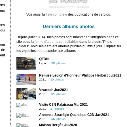
ans
urs
Voir aussi la
liste complète
des publications de ce blog.
ces
Derniers albums photos
qui
Depuis juillet 2014, mes photos sont maintenant intégrées dans ce
site sous la
forme d'albums consultables
dans le plugin "Photo-
our
Folders". Voici les derniers albums publiés ou mis à jour. Cliquez sur
 de
les vignettes pour accéder aux albums.
ent
QFDN
Expo
791 photos
Remise Légion d'Honneur Philippe Herbert Jul2021
2021
15 photos
Vivatech Jun2021
2021
120 photos
Visite C2N Palaiseau Mar2021
2021
17 photos
Annonce Stratégie Quantique C2N Jan2021
2021
137 photos
Maison Bergès Jul2020