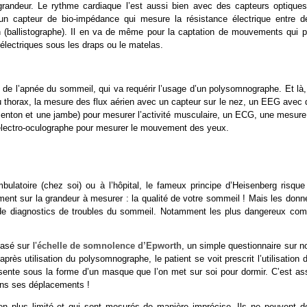
grandeur. Le rythme cardiaque l’est aussi bien avec des capteurs optiques
 un capteur de bio-impédance qui mesure la résistance électrique entre d
n (ballistographe). Il en va de même pour la captation de mouvements qui p
électriques sous les draps ou le matelas.
 de l’apnée du sommeil, qui va requérir l’usage d’un polysomnographe. Et là,
 du thorax, la mesure des flux aérien avec un capteur sur le nez, un EEG avec
menton et une jambe) pour mesurer l’activité musculaire, un ECG, une mesure
 électro-oculographe pour mesurer le mouvement des yeux.
mbulatoire (chez soi) ou à l’hôpital, le fameux principe d’Heisenberg risque
vement sur la grandeur à mesurer : la qualité de votre sommeil ! Mais les don
 de diagnostics de troubles du sommeil. Notamment les plus dangereux co
asé sur l’
échelle de somnolence d’Epworth
, un simple questionnaire sur n
ès utilisation du polysomnographe, le patient se voit prescrit l’utilisation 
résente sous la forme d’un masque que l’on met sur soi pour dormir. C’est as
dans ses déplacements !
en plus limité et qui sont mesurés de manière imprécise. Ils ne peuvent d