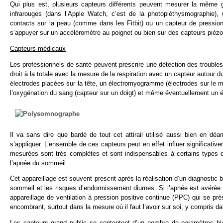
Qui plus est, plusieurs capteurs différents peuvent mesurer la même 
infrarouges (dans l’Apple Watch, c’est de la photopléthysmographie),
contacts sur la peau (comme dans les Fitbit) ou un capteur de pressio
s’appuyer sur un accéléromètre au poignet ou bien sur des capteurs piézo
Capteurs médicaux
Les professionnels de santé peuvent prescrire une détection des troubles
droit à la totale avec la mesure de la respiration avec un capteur autour
électrodes placées sur la tête, un électromyogramme (électrodes sur le 
l’oxygénation du sang (capteur sur un doigt) et même éventuellement un
Il va sans dire que bardé de tout cet attirail utilisé aussi bien en déa
s’appliquer. L’ensemble de ces capteurs peut en effet influer significati
mesurées sont très complètes et sont indispensables à certains types
l’apnée du sommeil.
Cet appareillage est souvent prescrit après la réalisation d’un diagnostic b
sommeil et les risques d’endormissement diurnes. Si l’apnée est avérée apr
appareillage de ventilation à pression positive continue (PPC) qui se p
encombrant, surtout dans la mesure où il faut l’avoir sur soi, y compris 
Les capteurs grand public se contentent d’un nombre de paramètres bi