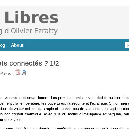
log
About
ets connectés ? 1/2
taires
-
tre wearables et smart home. Les premiers sont souvent dédiés au bien être
ment : la température, les ouvertures, la sécurité et l’éclairage. Si l’on pren
ion de valeur est assez simple et connait peu de variantes : il s’agit de réd
un bon confort thermique. Avec plus ou moins d’intelligence embarquée, ten
our chez vous.
de vous aider à mieux dormir. La catégorie est à cheval entre le wearable et