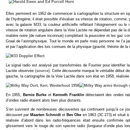
Elles permirent en 1952 de commencer à cartographier la structure en spir
de l’hydrogène, il était possible d’évaluer sa vitesse de rotation, comme,
avec la galaxie M33, la couleur artificielle reflétant l’éloignement ou
vitesse de rotation angulaire dans la Voie Lactée ne dépendait pas de la d
matière noire (de nature inconnue) complétant la poussière et les gaz co
Graal de l’astrophysique. Tout le monde en parle mais personne ne l’a j
et par l’application des lois connues de la physique (gravité, théorie de la r
Le signal radio est analysé par transformées de Fourrier pour identifier l
Lactée observée (
source
). Cette découverte marqua le véritable début de
gauche, la cartographie de la Voie Lactée dans son état en 1958, réalisée
En 1955,
Bernie Burke
et
Kenneth Franklin
détectaient des ondes rad
d’ondes radio étaient alors bien plus distants.
S’en suivirent de nombreuses découvertes qui continuent jusqu’à ce jou
découvert par
Maarten Schmidt
et
Bev Oke
en 1963 (3C 273) et situé à
réalisée d’abord dans les radio-fréquences était ensuite confirmée 
glissement vers le rouge de son spectre radio (longueur d’onde plus lo