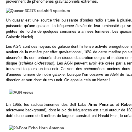
proviennent de phénomènes gravitationnels extrêmes.
Un quasar est une source très puissante d’ondes radio située à plusieur
puissante qu’une galaxie. La fréquence élevée de leur luminosité qui 
petites, de l’ordre de quelques semaines à années lumières. Les quasar
Galactic Nuclei).
Les AGN sont des noyaux de galaxie dont l’intense activité énergétique n’
avalent de la matière par effet gravitationnel, 10% de cette matière pouv
observée. Ils sont entourés d’un disque d’accrétion de gaz et matière en r
disque (
schéma ci-dessous
). Les AGN peuvent avoir été créés par la re
trouverait toujours un trou noir. Ce sont des phénomènes anciens dans l
d’années lumière de notre galaxie. Lorsque l’on observe un AGN de face, 
direction et sort donc du trou noir. On appelle cela un blazar !
En 1965, les radioastronomes des Bell Labs
Arno Penzias
et
Robe
microwave background), dont le pic de fréquences est situé autour de 160 
doté d’une corne de 6 mètres de largeur, construit pat Harald Friis, le cré