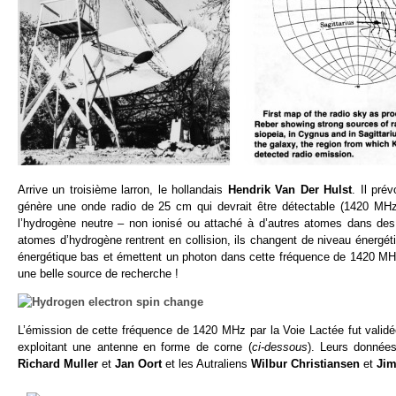
Arrive un troisième larron, le hollandais
Hendrik Van Der Hulst
. Il pré
génère une onde radio de 25 cm qui devrait être détectable (1420 MHz
l’hydrogène neutre – non ionisé ou attaché à d’autres atomes dans des
atomes d’hydrogène rentrent en collision, ils changent de niveau énergé
énergétique bas et émettent un photon dans cette fréquence de 1420 M
une belle source de recherche !
L’émission de cette fréquence de 1420 MHz par la Voie Lactée fut vali
exploitant une antenne en forme de corne (
ci-dessous
). Leurs donnée
Richard Muller
et
Jan Oort
et les Autraliens
Wilbur Christiansen
et
Ji