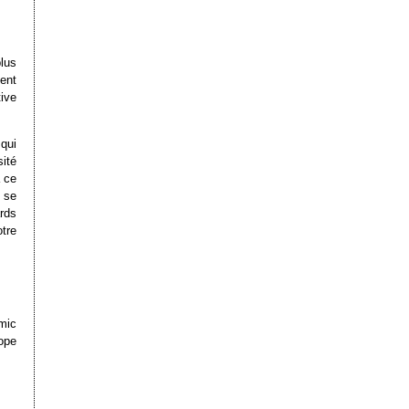
lus
ent
ive
 qui
sité
à ce
 se
rds
tre
mic
cope