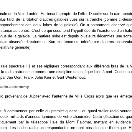
ale de la Voie Lactée. En tenant compte de l’effet Doppler sur la raie spect
 plus tard, de la rotation d’autres galaxies vues sur la tranche (comme ci-des
 le rapprochement des deux lobes de la galaxie). On a notamment observé que
istance au centre. C’est ce qui sous-tend l’hypothèse de l’existence d’un hal
nnus de la galaxie. La matière noire est depuis plusieurs décennies une sorte
amais observée directement. Son existence est inférée par d’autres observati
elativité générale).
a raie spectrale H1 et ses répliques correspondant aux différents bras de la 
 la radio astronomie comme une discipline scientifique bien à part. Ci-desso
 par Jan Oort, Frank John Kerr et Gart Westerhout.
io provenant de Jupiter avec l’antenne de Mills Cross alors que les émette
r. A commencer par celle du premier quasar – ou quasi-stellar radio source
 deux milliards d’années lumières de votre chaumière. Cette détection de qua
optiquement par le télescope Hale du Mont Palomar, mettant en évidence
ngue). Les ondes radios correspondantes ne sont pas d’origine thermique. El