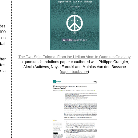
des
100
 en
ait
The Two-Spin Enigma: From the Helium Atom to Quantum Ontology
,
rer
a quantum foundations paper coauthored with Philippe Grangier,
rtes
Alexia Auffèves, Nayla Farouki and Mathias Van den Bossche
 la
(
paper backstory
).