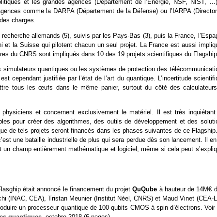
itiques et les grandes agences (Département de l’Energie, NSF, NIST, …)
agences comme la DARPA (Département de la Défense) ou l’IARPA (Director
 des charges.
 recherche allemands (5), suivis par les Pays-Bas (3), puis la France, l’Esp
Uni et la Suisse qui pilotent chacun un seul projet. La France est aussi impli
ires du CNRS sont impliqués dans 10 des 19 projets scientifiques du Flagship
les simulateurs quantiques ou les systèmes de protection des télécommunicati
 cependant justifiée par l’état de l’art du quantique. L’incertitude scientif
ttre tous les œufs dans le même panier, surtout du côté des calculateurs
physiciens et concernent exclusivement le matériel. Il est très inquiétant
bles pour créer des algorithmes, des outils de développement et des soluti
que de tels projets seront financés dans les phases suivantes de ce Flagship.
’est une bataille industrielle de plus qui sera perdue dès son lancement. Il e
t un champ entièrement mathématique et logiciel, même si cela peut s’expliq
asghip était annoncé le financement du projet
QuQube
à hauteur de 14M€ d
schi (INAC, CEA), Tristan Meunier (Institut Néel, CNRS) et Maud Vinet (CEA-L
produire un processeur quantique de 100 qubits CMOS à spin d’électrons. Voi
ies quantiques
, octobre 2018 (6 pages).