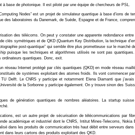
t à base de photonique. Il est piloté par une équipe de chercheurs de PSL.
mputing Nodes” est un projet de simulateur quantique à base d’ions de ter
plique des laboratoires du Danemark, de Suède, Espagne et de France, compren
risation des télécoms. On peut y constater une apparente redondance entre 
e de clés symétriques et de QKD (Quantum Key Distribution, la technique d’en
ryptographie post-quantique” qui semble être plus prometteuse sur le marché d
hip puisque les techniques et algorithmes utilisés ne sont pas quantiques. 
 ordinateurs quantiques. Donc, exit.
n réseau Internet protégé par clés quantiques (QKD) en mode réseau maillé
onstitués de systèmes exploitant des atomes froids. Ils vont commencer par
ité TU Delft. Le CNRS y participe et notamment Elena Diamanti que j’avais
 L’Université de la Sorbonne y participe également. On y trouve sinon des Suis
iques de génération quantiques de nombres aléatoires. La startup suisse
arché.
ions, est un autre projet de sécurisation de télécommunications par fibr
nde académique et industriel dont le CNRS, Intitut Mines-Telecoms, Nokia B
ialisé dans les produits de communication très haut débit entre serveurs dans
 aient dans leurs cartons des produits exploitant des QKD.