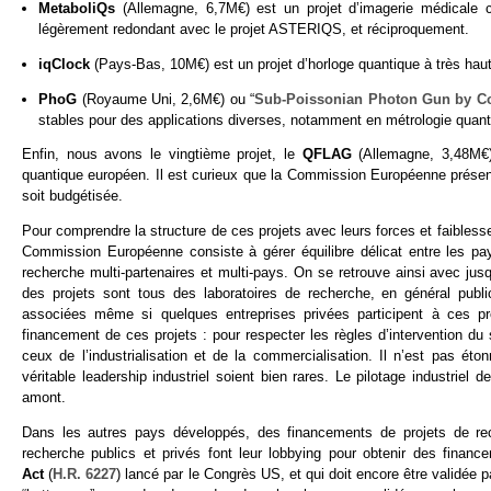
MetaboliQs
(Allemagne, 6,7M€) est un projet d’imagerie médicale 
légèrement redondant avec le projet ASTERIQS, et réciproquement.
iqClock
(Pays-Bas, 10M€) est un projet d’horloge quantique à très haut
PhoG
(Royaume Uni, 2,6M€) ou “
Sub-Poissonian Photon Gun by Coh
stables pour des applications diverses, notamment en métrologie quant
Enfin, nous avons le vingtième projet, le
QFLAG
(Allemagne, 3,48M€),
quantique européen. Il est curieux que la Commission Européenne présente
soit budgétisée.
Pour comprendre la structure de ces projets avec leurs forces et faiblesses
Commission Européenne consiste à gérer équilibre délicat entre les p
recherche multi-partenaires et multi-pays. On se retrouve ainsi avec jus
des projets sont tous des laboratoires de recherche, en général publics.
associées même si quelques entreprises privées participent à ces p
financement de ces projets : pour respecter les règles d’intervention d
ceux de l’industrialisation et de la commercialisation. Il n’est pas é
véritable leadership industriel soient bien rares. Le pilotage industriel 
amont.
Dans les autres pays développés, des financements de projets de rech
recherche publics et privés font leur lobbying pour obtenir des fina
Act
(
H.R. 6227
) lancé par le Congrès US, et qui doit encore être validée