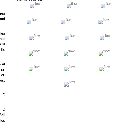
res
ant
les
voi
e la
Ils
 et
 un
 eu
ses,
 ID
e à
ell
 les