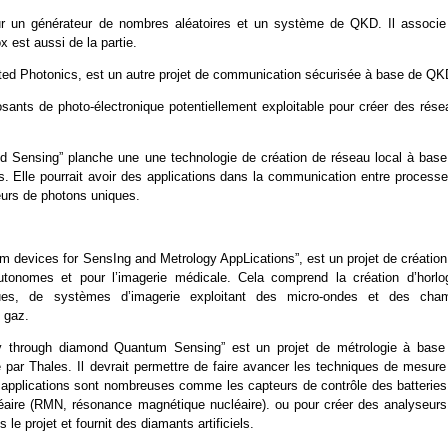
ur un générateur de nombres aléatoires et un système de QKD. Il associe
x est aussi de la partie.
ed Photonics, est un autre projet de communication sécurisée à base de QK
nts de photo-électronique potentiellement exploitable pour créer des rése
Sensing” planche une une technologie de création de réseau local à base
 Elle pourrait avoir des applications dans la communication entre processe
teurs de photons uniques.
m devices for SensIng and Metrology AppLications”, est un projet de création
utonomes et pour l’imagerie médicale. Cela comprend la création d’horlo
es, de systèmes d’imagerie exploitant des micro-ondes et des cha
e gaz.
 through diamond Quantum Sensing” est un projet de métrologie à base
par Thales. Il devrait permettre de faire avancer les techniques de mesure
 applications sont nombreuses comme les capteurs de contrôle des batteries
cléaire (RMN, résonance magnétique nucléaire). ou pour créer des analyseurs
e projet et fournit des diamants artificiels.