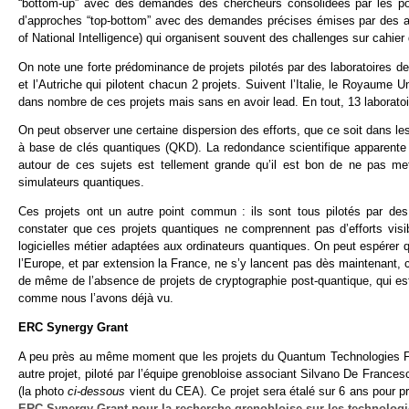
“bottom-up” avec des demandes des chercheurs consolidées par les pol
d’approches “top-bottom” avec des demandes précises émises par des 
of National Intelligence) qui organisent souvent des challenges sur cahier
On note une forte prédominance de projets pilotés par des laboratoires de
et l’Autriche qui pilotent chacun 2 projets. Suivent l’Italie, le Royaume 
dans nombre de ces projets mais sans en avoir lead. En tout, 13 laborato
On peut observer une certaine dispersion des efforts, que ce soit dans 
à base de clés quantiques (QKD). La redondance scientifique apparente est
autour de ces sujets est tellement grande qu’il est bon de ne pas me
simulateurs quantiques.
Ces projets ont un autre point commun : ils sont tous pilotés par des 
constater que ces projets quantiques ne comprennent pas d’efforts visi
logicielles métier adaptées aux ordinateurs quantiques. On peut espérer 
l’Europe, et par extension la France, ne s’y lancent pas dès maintenant, c
de même de l’absence de projets de cryptographie post-quantique, qui es
comme nous l’avons déjà vu.
ERC Synergy Grant
A peu près au même moment que les projets du Quantum Technologies Fl
autre projet, piloté par l’équipe grenobloise associant Silvano De France
(la photo
ci-dessous
vient du CEA). Ce projet sera étalé sur 6 ans pour 
ERC Synergy Grant pour la recherche grenobloise sur les technolog