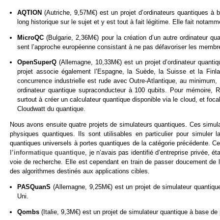
AQTION
(Autriche, 9,57M€) est un projet d’ordinateurs quantiques à b
long historique sur le sujet et y est tout à fait légitime. Elle fait not
MicroQC
(Bulgarie, 2,36M€) pour la création d’un
autre ordinateur qu
sent l’approche européenne consistant à ne pas défavoriser les membr
OpenSuperQ
(Allemagne, 10,33M€) est un projet d’ordinateur quantiq
projet associe également l’Espagne, la Suède, la Suisse et la Finlan
concurrence industrielle est rude avec Outre-Atlantique, au minimum, 
ordinateur quantique supraconducteur à 100 qubits. Pour mémoire, Rig
surtout à créer un calculateur quantique disponible via le cloud, et fo
Cloudwatt du quantique.
Nous avons ensuite quatre projets de simulateurs quantiques. Ces simul
physiques quantiques. Ils sont utilisables en particulier pour simul
quantiques universels à portes quantiques de la catégorie précédente. C
l’informatique quantique
, je n’avais pas identifié d’entreprise privée, é
voie de recherche. Elle est cependant en train de passer doucement de l
des algorithmes destinés aux applications cibles.
PASQuanS
(Allemagne, 9,25M€) est un projet de simulateur quantique
Uni.
Qombs
(Italie, 9,3M€) est un projet de simulateur quantique à base de