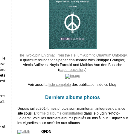
The Two-Spin Enigma: From the Helium Atom to Quantum Ontology
,
 le
a quantum foundations paper coauthored with Philippe Grangier,
uve
Alexia Auffèves, Nayla Farouki and Mathias Van den Bossche
ère
(
paper backstory
).
ets
est
Voir aussi la
liste complète
des publications de ce blog.
ens
Derniers albums photos
ël.
Depuis juillet 2014, mes photos sont maintenant intégrées dans ce
site sous la
forme d'albums consultables
dans le plugin "Photo-
Folders". Voici les derniers albums publiés ou mis à jour. Cliquez sur
les vignettes pour accéder aux albums.
é et
QFDN