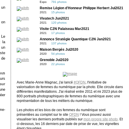
Expo
791 photos
 un
Remise Légion d'Honneur Philippe Herbert Jul2021
2021
15 photos
Vivatech Jun2021
 on
2021
120 photos
Visite C2N Palaiseau Mar2021
2021
17 photos
 Le
Annonce Stratégie Quantique C2N Jan2021
 la
2021
137 photos
 un
Maison Bergès Jul2020
ste
2020
54 photos
e de
Grenoble Jul2020
2020
22 photos
sus
urs
Avec Marie-Anne Magnac, j'ai lancé
#QFDN
, l'initiative de
sur
valorisation de femmes du numérique par la photo. Elle circule dans
 une
différentes manifestations. J'ai réalisé entre 2011 et mi 2023 plus de
éer
800 portraits photographiques de femmes du numérique avec une
représentation de tous les métiers du numérique.
me-
Les photos et les bios de ces femmes du numérique sont
présentées au complet sur le site
QFDN
! Vous pouvez aussi
visualiser les derniers portraits publiés sur
mon propre site photo
. Et
ci-dessous, les 16 derniers par date de prise de vue, les vignettes
étant cliquables.