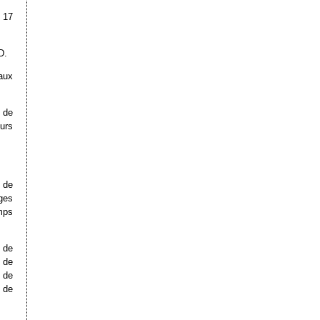
 17
D.
aux
 de
urs
 de
ges
mps
 de
 de
 de
 de