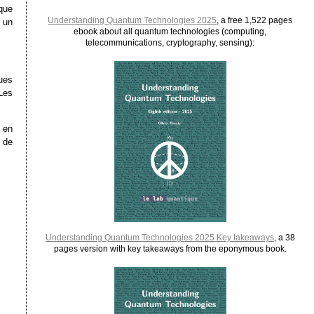
que
Understanding Quantum Technologies 2025
, a free 1,522 pages
e un
ebook about all quantum technologies (computing,
telecommunications, cryptography, sensing):
ues
Les
 en
 de
Understanding Quantum Technologies 2025 Key takeaways
, a 38
pages version with key takeaways from the eponymous book.