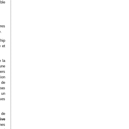
ble
ères
e.
hip
 et
e la
une
ers
ion
 de
pas
 un
ases
 de
ive
ches