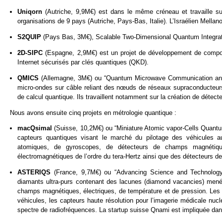
Uniqorn
(Autriche, 9,9M€) est dans le même créneau et travaille s
organisations de 9 pays (Autriche, Pays-Bas, Italie). L’Israélien Mellano
S2QUIP
(Pays Bas, 3M€), Scalable Two-Dimensional Quantum Integrat
2D-SIPC
(Espagne, 2,9M€) est un projet de développement de composa
Internet sécurisés par clés quantiques (QKD).
QMICS
(Allemagne, 3M€) ou “Quantum Microwave Communication and 
micro-ondes sur câble reliant des nœuds de réseaux supraconducteurs.
de calcul quantique. Ils travaillent notamment sur la création de détec
Nous avons ensuite cinq projets en métrologie quantique :
macQsimal
(Suisse, 10,2M€) ou “Miniature Atomic vapor-Cells Quantu
capteurs quantiques visant le marché du pilotage des véhicules a
atomiques, de gyroscopes, de détecteurs de champs magnétiqu
électromagnétiques de l’ordre du tera-Hertz ainsi que des détecteurs d
ASTERIQS
(France, 9,7M€) ou “Advancing Science and Technology
diamants ultra-purs contenant des lacunes (diamond vacancies) mené 
champs magnétiques, électriques, de température et de pression. Les
véhicules, les capteurs haute résolution pour l’imagerie médicale nu
spectre de radiofréquences. La startup suisse Qnami est impliquée dans l