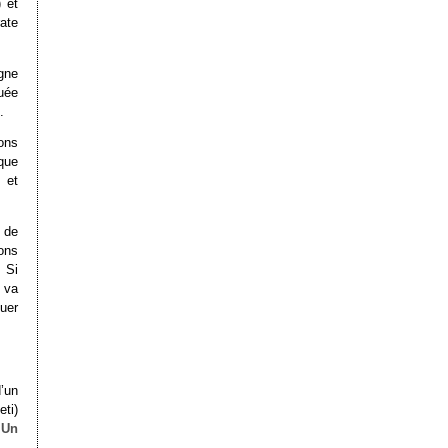
 et
ate
agne
quée
.
ons
ique
 et
 de
ons
 Si
n va
uer
’un
eti)
r
Un