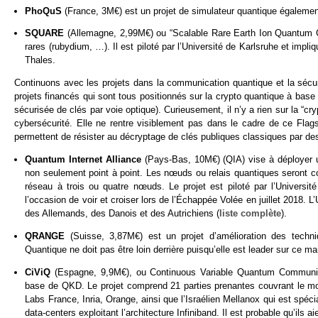
PhoQuS
(France, 3M€) est un projet de simulateur quantique égalemen
SQUARE
(Allemagne, 2,99M€) ou “Scalable Rare Earth Ion Quantum Co
rares (rubydium, …). Il est piloté par l’Université de Karlsruhe et im
Thales.
Continuons avec les projets dans la communication quantique et la sécu
projets financés qui sont tous positionnés sur la crypto quantique à bas
sécurisée de clés par voie optique). Curieusement, il n’y a rien sur la “c
cybersécurité. Elle ne rentre visiblement pas dans le cadre de ce Flags
permettent de résister au décryptage de clés publiques classiques par des
Quantum Internet Alliance
(Pays-Bas, 10M€) (QIA) vise à déployer u
non seulement point à point. Les nœuds ou relais quantiques seront c
réseau à trois ou quatre nœuds. Le projet est piloté par l’Univers
l’occasion de voir et croiser lors de l’Échappée Volée en juillet 2018.
des Allemands, des Danois et des Autrichiens (
liste complète
).
QRANGE
(Suisse, 3,87M€) est un projet d’amélioration des techn
Quantique ne doit pas être loin derrière puisqu’elle est leader sur ce m
CiViQ
(Espagne, 9,9M€), ou Continuous Variable Quantum Communicat
base de QKD. Le projet comprend 21 parties prenantes couvrant le mo
Labs France, Inria, Orange, ainsi que l’Israélien Mellanox qui est spéc
data-centers exploitant l’architecture Infiniband. Il est probable qu’ils