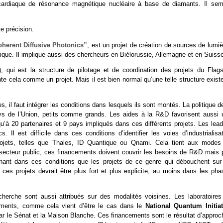
cardiaque de résonance magnétique nucléaire à base de diamants. Il sem
e précision.
erent Diffusive Photonics”
, est un projet de création de sources de lumi
ique. Il implique aussi des chercheurs en Biélorussie, Allemagne et en Suiss
 qui est la structure de pilotage et de coordination des projets du Flags
 cela comme un projet. Mais il est bien normal qu’une telle structure existe
, il faut intégrer les conditions dans lesquels ils sont montés. La politique d
ays de l’Union, petits comme grands. Les aides à la R&D favorisent aussi 
qu’à 20 partenaires et 9 pays impliqués dans ces différents projets. Les lead
 Il est difficile dans ces conditions d’identifier les voies d’industrialisat
rojets, telles que Thales, ID Quantique ou Qnami. Cela tient aux modes
u secteur public, ces financements doivent couvrir les besoins de R&D mais 
tonnant dans ces conditions que les projets de ce genre qui débouchent sur
de ces projets devrait être plus fort et plus explicite, au moins dans les ph
erche sont aussi attribués sur des modalités voisines. Les laboratoires
ncements, comme cela vient d’être le cas dans le
National Quantum Initiat
 par le Sénat et la Maison Blanche. Ces financements sont le résultat d’appro