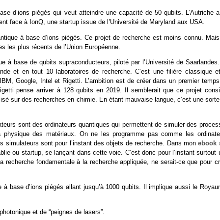
ase d’ions piégés qui veut atteindre une capacité de 50 qubits. L’Autriche a
amment face à IonQ, une startup issue de l’Université de Maryland aux USA.
antique à base d’ions piégés. Ce projet de recherche est moins connu. Mais
es les plus récents de l’Union Européenne.
ue à base de qubits supraconducteurs, piloté par l’Université de Saarlandes.
de et en tout 10 laboratoires de recherche. C’est une filière classique et
IBM, Google, Intel et Rigetti. L’ambition est de créer dans un premier temps
etti pense arriver à 128 qubits en 2019. Il semblerait que ce projet consi
calisé sur des recherches en chimie. En étant mauvaise langue, c’est une sort
ateurs sont des ordinateurs quantiques qui permettent de simuler des proces
er la physique des matériaux. On ne les programme pas comme les ordinate
es simulateurs sont pour l’instant des objets de recherche. Dans mon
ebook 
tablie ou startup, se lançant dans cette voie. C’est donc pour l’instant surtout
a recherche fondamentale à la recherche appliquée, ne serait-ce que pour cr
 à base d’ions piégés allant jusqu’à 1000 qubits. Il implique aussi le Royau
 photonique et de “peignes de lasers”.