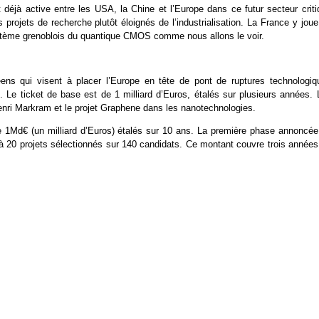
déjà active entre les USA, la Chine et l’Europe dans ce futur secteur criti
s projets de recherche plutôt éloignés de l’industrialisation. La France y jou
stème grenoblois du quantique CMOS comme nous allons le voir.
ens qui visent à placer l’Europe en tête de pont de ruptures technologiq
Le ticket de base est de 1 milliard d’Euros, étalés sur plusieurs années. 
Henri Markram et le projet Graphene dans les nanotechnologies.
e 1Md€ (un milliard d’Euros) étalés sur 10 ans. La première phase annoncée
 20 projets sélectionnés sur 140 candidats. Ce montant couvre trois années