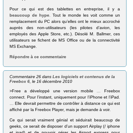
Pour ce qui est des tablettes en entreprise, il y a
beaucoup de hype
. Tout le monde les voit comme un
remplacement du PC alors qu’elles ont le mieux accroché
auprès des non-utilisateurs (les pilotes d’avion, les
employés des Apple Store, etc.). Désolé M. Ballmer, ces
utilisateurs se fichent de MS Office ou de la connectivité
MS Exchange.
Répondre à ce commentaire
Commentaire 26 dans
Les logiciels et contenus de la
Freebox 6
, le 16 décembre 2010
>Free a déve­loppé une ver­sion mobile … Free­box
connect. Pour l’instant, uni­que­ment pour l’iPhone et l’iPad.
… Elle devrait per­mettre de contrô­ler à dis­tance ce qui est
affi­ché par la Free­box Player, mais je demande à voir.
Ce qui serait vraiment génial et séduirait beaucoup de
geeks, ce serait de disposer d’un support Airplay (/ iphone
et ipad) et de pouvoir gérer les Airport express pour