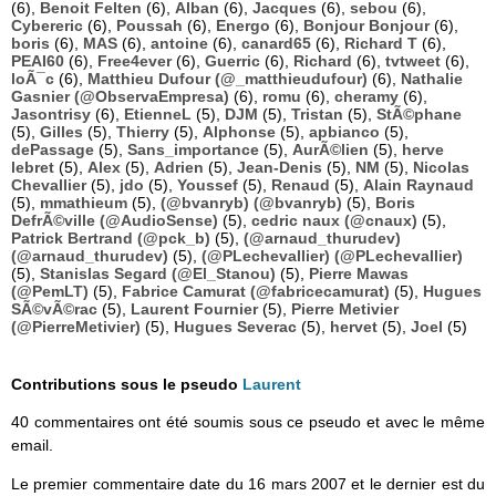
(6),
Benoit Felten
(6),
Alban
(6),
Jacques
(6),
sebou
(6),
Cybereric
(6),
Poussah
(6),
Energo
(6),
Bonjour Bonjour
(6),
boris
(6),
MAS
(6),
antoine
(6),
canard65
(6),
Richard T
(6),
PEAI60
(6),
Free4ever
(6),
Guerric
(6),
Richard
(6),
tvtweet
(6),
loÃ¯c
(6),
Matthieu Dufour (@_matthieudufour)
(6),
Nathalie
Gasnier (@ObservaEmpresa)
(6),
romu
(6),
cheramy
(6),
Jasontrisy
(6),
EtienneL
(5),
DJM
(5),
Tristan
(5),
StÃ©phane
(5),
Gilles
(5),
Thierry
(5),
Alphonse
(5),
apbianco
(5),
dePassage
(5),
Sans_importance
(5),
AurÃ©lien
(5),
herve
lebret
(5),
Alex
(5),
Adrien
(5),
Jean-Denis
(5),
NM
(5),
Nicolas
Chevallier
(5),
jdo
(5),
Youssef
(5),
Renaud
(5),
Alain Raynaud
(5),
mmathieum
(5),
(@bvanryb) (@bvanryb)
(5),
Boris
DefrÃ©ville (@AudioSense)
(5),
cedric naux (@cnaux)
(5),
Patrick Bertrand (@pck_b)
(5),
(@arnaud_thurudev)
(@arnaud_thurudev)
(5),
(@PLechevallier) (@PLechevallier)
(5),
Stanislas Segard (@El_Stanou)
(5),
Pierre Mawas
(@PemLT)
(5),
Fabrice Camurat (@fabricecamurat)
(5),
Hugues
SÃ©vÃ©rac
(5),
Laurent Fournier
(5),
Pierre Metivier
(@PierreMetivier)
(5),
Hugues Severac
(5),
hervet
(5),
Joel
(5)
Contributions sous le pseudo
Laurent
40 commentaires ont été soumis sous ce pseudo et avec le même
email.
Le premier commentaire date du 16 mars 2007 et le dernier est du