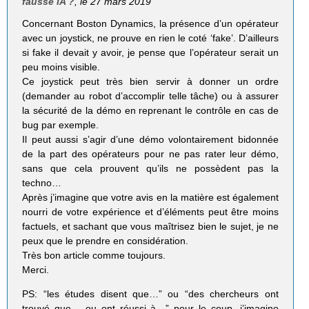
fausse IA ?
, le 27 mars 2019
Concernant Boston Dynamics, la présence d’un opérateur
avec un joystick, ne prouve en rien le coté ‘fake’. D’ailleurs
si fake il devait y avoir, je pense que l’opérateur serait un
peu moins visible.
Ce joystick peut très bien servir à donner un ordre
(demander au robot d’accomplir telle tâche) ou à assurer
la sécurité de la démo en reprenant le contrôle en cas de
bug par exemple.
Il peut aussi s’agir d’une démo volontairement bidonnée
de la part des opérateurs pour ne pas rater leur démo,
sans que cela prouvent qu’ils ne possèdent pas la
techno…
Après j’imagine que votre avis en la matière est également
nourri de votre expérience et d’éléments peut être moins
factuels, et sachant que vous maîtrisez bien le sujet, je ne
peux que le prendre en considération.
Très bon article comme toujours.
Merci.
PS: “les études disent que…” ou “des chercheurs ont
trouvé que… ou ont réussi à…” pour le coup, j’imagine