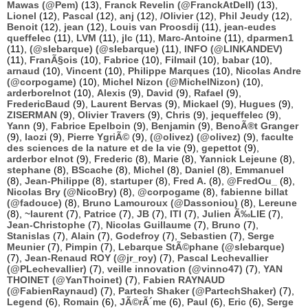
Mawas (@Pem)
(13),
Franck Revelin (@FranckAtDell)
(13),
Lionel
(12),
Pascal
(12),
anj
(12),
/Olivier
(12),
Phil Jeudy
(12),
Benoit
(12),
jean
(12),
Louis van Proosdij
(11),
jean-eudes
queffelec
(11),
LVM
(11),
jlc
(11),
Marc-Antoine
(11),
dparmen1
(11),
(@slebarque) (@slebarque)
(11),
INFO (@LINKANDEV)
(11),
FranÃ§ois
(10),
Fabrice
(10),
Filmail
(10),
babar
(10),
arnaud
(10),
Vincent
(10),
Philippe Marques
(10),
Nicolas Andre
(@corpogame)
(10),
Michel Nizon (@MichelNizon)
(10),
arderborelnot
(10),
Alexis
(9),
David
(9),
Rafael
(9),
FredericBaud
(9),
Laurent Bervas
(9),
Mickael
(9),
Hugues
(9),
ZISERMAN
(9),
Olivier Travers
(9),
Chris
(9),
jequeffelec
(9),
Yann
(9),
Fabrice Epelboin
(9),
Benjamin
(9),
BenoÃ®t Granger
(9),
laozi
(9),
Pierre YgriÃ©
(9),
(@olivez) (@olivez)
(9),
faculte
des sciences de la nature et de la vie
(9),
gepettot
(9),
arderbor elnot
(9),
Frederic
(8),
Marie
(8),
Yannick Lejeune
(8),
stephane
(8),
BScache
(8),
Michel
(8),
Daniel
(8),
Emmanuel
(8),
Jean-Philippe
(8),
startuper
(8),
Fred A.
(8),
@FredOu_
(8),
Nicolas Bry (@NicoBry)
(8),
@corpogame
(8),
fabienne billat
(@fadouce)
(8),
Bruno Lamouroux (@Dassoniou)
(8),
Lereune
(8),
~laurent
(7),
Patrice
(7),
JB
(7),
ITI
(7),
Julien Ã‰LIE
(7),
Jean-Christophe
(7),
Nicolas Guillaume
(7),
Bruno
(7),
Stanislas
(7),
Alain
(7),
Godefroy
(7),
Sebastien
(7),
Serge
Meunier
(7),
Pimpin
(7),
Lebarque StÃ©phane (@slebarque)
(7),
Jean-Renaud ROY (@jr_roy)
(7),
Pascal Lechevallier
(@PLechevallier)
(7),
veille innovation (@vinno47)
(7),
YAN
THOINET (@YanThoinet)
(7),
Fabien RAYNAUD
(@FabienRaynaud)
(7),
Partech Shaker (@PartechShaker)
(7),
Legend
(6),
Romain
(6),
JÃ©rÃ´me
(6),
Paul
(6),
Eric
(6),
Serge