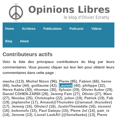
Home
Archives
Publications
Podcasts
Videos
Blog
About
Contributeurs actifs
Voici la liste des principaux contributeurs du blog par leurs
commentaires. Vous pouvez cliquer sur leur lien pour obtenir leurs
commentaires dans cette page :
macha
(113),
Michel Nizon
(96),
Pierre
(85),
Fabien
(66),
herve
(66),
leafar
(44),
guillaume
(42),
Laurent
(40),
philippe
(32),
Herve Kabla
(30),
rthomas
(30),
Sylvain
(29),
Olivier Auber
(29),
Daniel COHEN-ZARDI
(28),
Jeremy Fain
(27),
Olivier
(27),
Marc
(27),
Nicolas
(25),
Christophe
(22),
julien
(19),
Patrick
(19),
Fab
(19),
jmplanche
(17),
Arnaud@Thurudev (@arnaud_thurudev)
(17),
Jeremy
(16),
OlivierJ
(16),
JustinThemiddle
(16),
vicnent
(16),
bobonofx
(15),
Paul Gateau
(15),
Pierre Jol
(14),
patr_ix
(14),
Jerome
(13),
Lionel LaskÃ© (@lionellaske)
(13),
Pierre