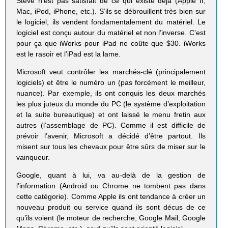
Steve n’est pas satisfait de ce qui existe déjà (Apple II,
Mac, iPod, iPhone, etc.). S’ils se débrouillent très bien sur
le logiciel, ils vendent fondamentalement du matériel. Le
logiciel est conçu autour du matériel et non l’inverse. C’est
pour ça que iWorks pour iPad ne coûte que $30. iWorks
est le rasoir et l’iPad est la lame.
Microsoft veut contrôler les marchés-clé (principalement
logiciels) et être le numéro un (pas forcément le meilleur,
nuance). Par exemple, ils ont conquis les deux marchés
les plus juteux du monde du PC (le système d’exploitation
et la suite bureautique) et ont laissé le menu fretin aux
autres (l’assemblage de PC). Comme il est difficile de
prévoir l’avenir, Microsoft a décidé d’être partout. Ils
misent sur tous les chevaux pour être sûrs de miser sur le
vainqueur.
Google, quant à lui, va au-delà de la gestion de
l’information (Android ou Chrome ne tombent pas dans
cette catégorie). Comme Apple ils ont tendance à créer un
nouveau produit ou service quand ils sont décus de ce
qu’ils voient (le moteur de recherche, Google Mail, Google