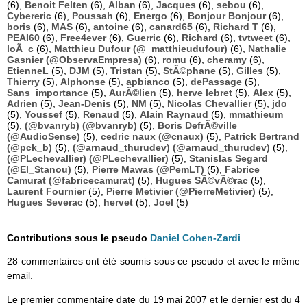
(6),
Benoit Felten
(6),
Alban
(6),
Jacques
(6),
sebou
(6),
Cybereric
(6),
Poussah
(6),
Energo
(6),
Bonjour Bonjour
(6),
boris
(6),
MAS
(6),
antoine
(6),
canard65
(6),
Richard T
(6),
PEAI60
(6),
Free4ever
(6),
Guerric
(6),
Richard
(6),
tvtweet
(6),
loÃ¯c
(6),
Matthieu Dufour (@_matthieudufour)
(6),
Nathalie
Gasnier (@ObservaEmpresa)
(6),
romu
(6),
cheramy
(6),
EtienneL
(5),
DJM
(5),
Tristan
(5),
StÃ©phane
(5),
Gilles
(5),
Thierry
(5),
Alphonse
(5),
apbianco
(5),
dePassage
(5),
Sans_importance
(5),
AurÃ©lien
(5),
herve lebret
(5),
Alex
(5),
Adrien
(5),
Jean-Denis
(5),
NM
(5),
Nicolas Chevallier
(5),
jdo
(5),
Youssef
(5),
Renaud
(5),
Alain Raynaud
(5),
mmathieum
(5),
(@bvanryb) (@bvanryb)
(5),
Boris DefrÃ©ville
(@AudioSense)
(5),
cedric naux (@cnaux)
(5),
Patrick Bertrand
(@pck_b)
(5),
(@arnaud_thurudev) (@arnaud_thurudev)
(5),
(@PLechevallier) (@PLechevallier)
(5),
Stanislas Segard
(@El_Stanou)
(5),
Pierre Mawas (@PemLT)
(5),
Fabrice
Camurat (@fabricecamurat)
(5),
Hugues SÃ©vÃ©rac
(5),
Laurent Fournier
(5),
Pierre Metivier (@PierreMetivier)
(5),
Hugues Severac
(5),
hervet
(5),
Joel
(5)
Contributions sous le pseudo
Daniel Cohen-Zardi
28 commentaires ont été soumis sous ce pseudo et avec le même
email.
Le premier commentaire date du 19 mai 2007 et le dernier est du 4