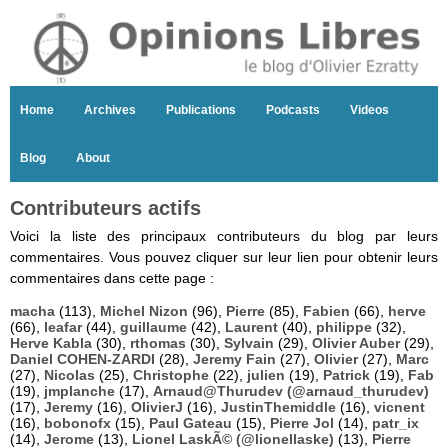
Home
Archives
Publications
Podcasts
Videos
Blog
About
Contributeurs actifs
Voici la liste des principaux contributeurs du blog par leurs
commentaires. Vous pouvez cliquer sur leur lien pour obtenir leurs
commentaires dans cette page :
macha
(113),
Michel Nizon
(96),
Pierre
(85),
Fabien
(66),
herve
(66),
leafar
(44),
guillaume
(42),
Laurent
(40),
philippe
(32),
Herve Kabla
(30),
rthomas
(30),
Sylvain
(29),
Olivier Auber
(29),
Daniel COHEN-ZARDI
(28),
Jeremy Fain
(27),
Olivier
(27),
Marc
(27),
Nicolas
(25),
Christophe
(22),
julien
(19),
Patrick
(19),
Fab
(19),
jmplanche
(17),
Arnaud@Thurudev (@arnaud_thurudev)
(17),
Jeremy
(16),
OlivierJ
(16),
JustinThemiddle
(16),
vicnent
(16),
bobonofx
(15),
Paul Gateau
(15),
Pierre Jol
(14),
patr_ix
(14),
Jerome
(13),
Lionel LaskÃ© (@lionellaske)
(13),
Pierre