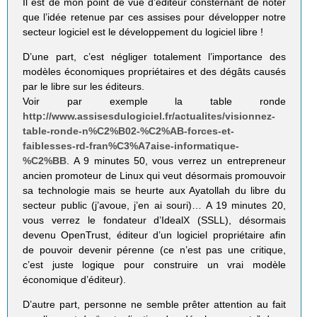
Il est de mon point de vue d’éditeur consternant de noter
que l’idée retenue par ces assises pour développer notre
secteur logiciel est le développement du logiciel libre !
D’une part, c’est négliger totalement l’importance des
modèles économiques propriétaires et des dégâts causés
par le libre sur les éditeurs.
Voir par exemple la table ronde
http://www.assisesdulogiciel.fr/actualites/visionnez-
table-ronde-n%C2%B02-%C2%AB-forces-et-
faiblesses-rd-fran%C3%A7aise-informatique-
%C2%BB
. A 9 minutes 50, vous verrez un entrepreneur
ancien promoteur de Linux qui veut désormais promouvoir
sa technologie mais se heurte aux Ayatollah du libre du
secteur public (j’avoue, j’en ai souri)… A 19 minutes 20,
vous verrez le fondateur d’IdealX (SSLL), désormais
devenu OpenTrust, éditeur d’un logiciel propriétaire afin
de pouvoir devenir pérenne (ce n’est pas une critique,
c’est juste logique pour construire un vrai modèle
économique d’éditeur).
D’autre part, personne ne semble prêter attention au fait