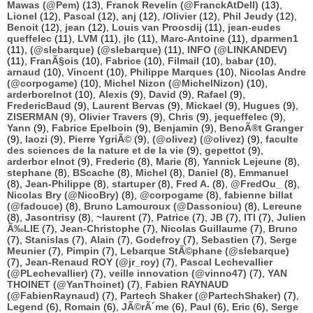
Mawas (@Pem)
(13),
Franck Revelin (@FranckAtDell)
(13),
Lionel
(12),
Pascal
(12),
anj
(12),
/Olivier
(12),
Phil Jeudy
(12),
Benoit
(12),
jean
(12),
Louis van Proosdij
(11),
jean-eudes
queffelec
(11),
LVM
(11),
jlc
(11),
Marc-Antoine
(11),
dparmen1
(11),
(@slebarque) (@slebarque)
(11),
INFO (@LINKANDEV)
(11),
FranÃ§ois
(10),
Fabrice
(10),
Filmail
(10),
babar
(10),
arnaud
(10),
Vincent
(10),
Philippe Marques
(10),
Nicolas Andre
(@corpogame)
(10),
Michel Nizon (@MichelNizon)
(10),
arderborelnot
(10),
Alexis
(9),
David
(9),
Rafael
(9),
FredericBaud
(9),
Laurent Bervas
(9),
Mickael
(9),
Hugues
(9),
ZISERMAN
(9),
Olivier Travers
(9),
Chris
(9),
jequeffelec
(9),
Yann
(9),
Fabrice Epelboin
(9),
Benjamin
(9),
BenoÃ®t Granger
(9),
laozi
(9),
Pierre YgriÃ©
(9),
(@olivez) (@olivez)
(9),
faculte
des sciences de la nature et de la vie
(9),
gepettot
(9),
arderbor elnot
(9),
Frederic
(8),
Marie
(8),
Yannick Lejeune
(8),
stephane
(8),
BScache
(8),
Michel
(8),
Daniel
(8),
Emmanuel
(8),
Jean-Philippe
(8),
startuper
(8),
Fred A.
(8),
@FredOu_
(8),
Nicolas Bry (@NicoBry)
(8),
@corpogame
(8),
fabienne billat
(@fadouce)
(8),
Bruno Lamouroux (@Dassoniou)
(8),
Lereune
(8),
Jasontrisy
(8),
~laurent
(7),
Patrice
(7),
JB
(7),
ITI
(7),
Julien
Ã‰LIE
(7),
Jean-Christophe
(7),
Nicolas Guillaume
(7),
Bruno
(7),
Stanislas
(7),
Alain
(7),
Godefroy
(7),
Sebastien
(7),
Serge
Meunier
(7),
Pimpin
(7),
Lebarque StÃ©phane (@slebarque)
(7),
Jean-Renaud ROY (@jr_roy)
(7),
Pascal Lechevallier
(@PLechevallier)
(7),
veille innovation (@vinno47)
(7),
YAN
THOINET (@YanThoinet)
(7),
Fabien RAYNAUD
(@FabienRaynaud)
(7),
Partech Shaker (@PartechShaker)
(7),
Legend
(6),
Romain
(6),
JÃ©rÃ´me
(6),
Paul
(6),
Eric
(6),
Serge