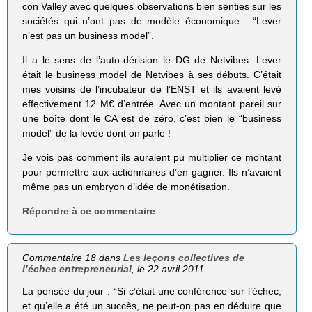
con Val­ley avec quelques obser­va­tions bien sen­ties sur les
socié­tés qui n’ont pas de modèle écono­mique : “Lever
n’est pas un busi­ness model”.
Il a le sens de l’auto-dérision le DG de Netvibes. Lever
était le business model de Netvibes à ses débuts. C’était
mes voisins de l’incubateur de l’ENST et ils avaient levé
effectivement 12 M€ d’entrée. Avec un montant pareil sur
une boîte dont le CA est de zéro, c’est bien le “business
model” de la levée dont on parle !
Je vois pas comment ils auraient pu multiplier ce montant
pour permettre aux actionnaires d’en gagner. Ils n’avaient
même pas un embryon d’idée de monétisation.
Répondre à ce commentaire
Commentaire 18 dans
Les leçons collectives de
l’échec entrepreneurial
, le 22 avril 2011
La pensée du jour : “Si c’était une conférence sur l’échec,
et qu’elle a été un succès, ne peut-on pas en déduire que