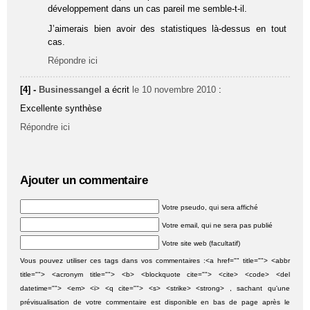
développement dans un cas pareil me semble-t-il.
J’aimerais bien avoir des statistiques là-dessus en tout
cas.
Répondre ici
[4] -
Businessangel
a écrit
le 10 novembre 2010
:
Excellente synthèse
Répondre ici
Ajouter un commentaire
Votre pseudo, qui sera affiché
Votre email, qui ne sera pas publié
Votre site web (facultatif)
Vous pouvez utiliser ces tags dans vos commentaires :<a href="" title=""> <abbr
title=""> <acronym title=""> <b> <blockquote cite=""> <cite> <code> <del
datetime=""> <em> <i> <q cite=""> <s> <strike> <strong> , sachant qu'une
prévisualisation de votre commentaire est disponible en bas de page après le