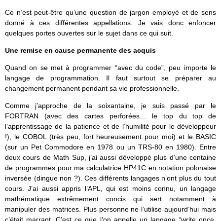
Ce n’est peut-être qu’une question de jargon employé et de sens
donné à ces différentes appellations. Je vais donc enfoncer
quelques portes ouvertes sur le sujet dans ce qui suit.
Une remise en cause permanente des acquis
Quand on se met à programmer “avec du code”, peu importe le
langage de programmation. Il faut surtout se préparer au
changement permanent pendant sa vie professionnelle.
Comme j’approche de la soixantaine, je suis passé par le
FORTRAN (avec des cartes perforées… le top du top de
l’apprentissage de la patience et de l’humilité pour le développeur
!), le COBOL (très peu, fort heureusement pour moi) et le BASIC
(sur un Pet Commodore en 1978 ou un TRS-80 en 1980). Entre
deux cours de Math Sup, j’ai aussi développé plus d’une centaine
de programmes pour ma calculatrice HP41C en notation polonaise
inversée (dingue non ?). Ces différents langages n’ont plus du tout
cours. J’ai aussi appris l’APL, qui est moins connu, un langage
mathématique extrêmement concis qui sert notamment à
manipuler des matrices. Plus personne ne l’utilise aujourd’hui mais
c’était marrant. C’est ce que l’on appelle un langage “write once,