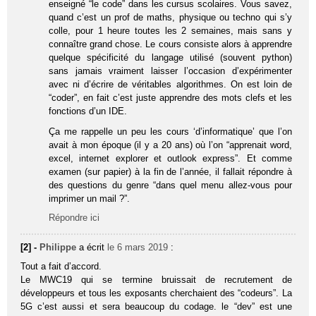
enseigné “le code” dans les cursus scolaires. Vous savez,
quand c’est un prof de maths, physique ou techno qui s’y
colle, pour 1 heure toutes les 2 semaines, mais sans y
connaître grand chose. Le cours consiste alors à apprendre
quelque spécificité du langage utilisé (souvent python)
sans jamais vraiment laisser l’occasion d’expérimenter
avec ni d’écrire de véritables algorithmes. On est loin de
“coder”, en fait c’est juste apprendre des mots clefs et les
fonctions d’un IDE.
Ça me rappelle un peu les cours ‘d’informatique’ que l’on
avait à mon époque (il y a 20 ans) où l’on “apprenait word,
excel, internet explorer et outlook express”. Et comme
examen (sur papier) à la fin de l’année, il fallait répondre à
des questions du genre “dans quel menu allez-vous pour
imprimer un mail ?”.
Répondre ici
[2] -
Philippe
a écrit
le 6 mars 2019
:
Tout a fait d’accord.
Le MWC19 qui se termine bruissait de recrutement de
développeurs et tous les exposants cherchaient des “codeurs”. La
5G c’est aussi et sera beaucoup du codage. le “dev” est une