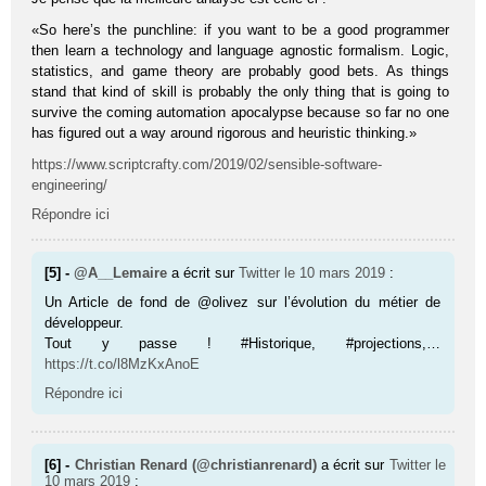
«So here’s the punchline: if you want to be a good programmer
then learn a technology and language agnostic formalism. Logic,
statistics, and game theory are probably good bets. As things
stand that kind of skill is probably the only thing that is going to
survive the coming automation apocalypse because so far no one
has figured out a way around rigorous and heuristic thinking.»
https://www.scriptcrafty.com/2019/02/sensible-software-
engineering/
Répondre ici
[5] -
@A__Lemaire
a écrit sur
Twitter
le 10 mars 2019
:
Un Article de fond de @olivez sur l’évolution du métier de
développeur.
Tout y passe ! #Historique, #projections,…
https://t.co/l8MzKxAnoE
Répondre ici
[6] -
Christian Renard (@christianrenard)
a écrit sur
Twitter
le
10 mars 2019
: