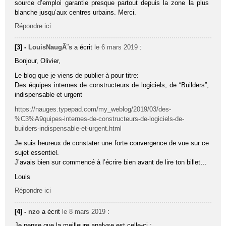
source d’emploi garantie presque partout depuis la zone la plus
blanche jusqu’aux centres urbains. Merci.
Répondre ici
[3] -
LouisNaugÃ¨s
a écrit
le 6 mars 2019
:
Bonjour, Olivier,
Le blog que je viens de publier à pour titre:
Des équipes internes de constructeurs de logiciels, de “Builders”,
indispensable et urgent
https://nauges.typepad.com/my_weblog/2019/03/des-
%C3%A9quipes-internes-de-constructeurs-de-logiciels-de-
builders-indispensable-et-urgent.html
Je suis heureux de constater une forte convergence de vue sur ce
sujet essentiel.
J’avais bien sur commencé à l’écrire bien avant de lire ton billet…
Louis
Répondre ici
[4] -
nzo
a écrit
le 8 mars 2019
:
Je pense que la meilleure analyse est celle-ci :