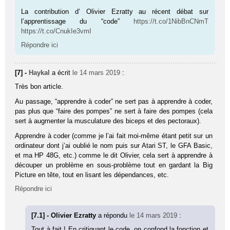
La contribution d’ Olivier Ezratty au récent débat sur
l’apprentissage du “code”
https://t.co/1NibBnCNmT
https://t.co/CnukIe3vmI
Répondre ici
[7] -
Haykal
a écrit
le 14 mars 2019
:
Très bon article.
Au passage, “apprendre à coder” ne sert pas à apprendre à coder,
pas plus que “faire des pompes” ne sert à faire des pompes (cela
sert à augmenter la musculature des biceps et des pectoraux).
Apprendre à coder (comme je l’ai fait moi-même étant petit sur un
ordinateur dont j’ai oublié le nom puis sur Atari ST, le GFA Basic,
et ma HP 48G, etc.) comme le dit Olivier, cela sert à apprendre à
découper un problème en sous-problème tout en gardant la Big
Picture en tête, tout en lisant les dépendances, etc.
Répondre ici
[7.1] - Olivier Ezratty
a répondu
le 14 mars 2019
:
Tout à fait ! En critiquant le code, on confond la fonction et