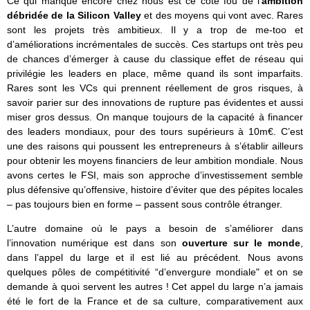
Ce qui manque encore chez nous est ce côté fou de l’
ambition
débridée de la Silicon Valley
et des moyens qui vont avec. Rares
sont les projets très ambitieux. Il y a trop de me-too et
d’améliorations incrémentales de succès. Ces startups ont très peu
de chances d’émerger à cause du classique effet de réseau qui
privilégie les leaders en place, même quand ils sont imparfaits.
Rares sont les VCs qui prennent réellement de gros risques, à
savoir parier sur des innovations de rupture pas évidentes et aussi
miser gros dessus. On manque toujours de la capacité à financer
des leaders mondiaux, pour des tours supérieurs à 10m€. C’est
une des raisons qui poussent les entrepreneurs à s’établir ailleurs
pour obtenir les moyens financiers de leur ambition mondiale. Nous
avons certes le FSI, mais son approche d’investissement semble
plus défensive qu’offensive, histoire d’éviter que des pépites locales
– pas toujours bien en forme – passent sous contrôle étranger.
L’autre domaine où le pays a besoin de s’améliorer dans
l’innovation numérique est dans son
ouverture sur le monde
,
dans l’appel du large et il est lié au précédent. Nous avons
quelques pôles de compétitivité “d’envergure mondiale" et on se
demande à quoi servent les autres ! Cet appel du large n’a jamais
été le fort de la France et de sa culture, comparativement aux