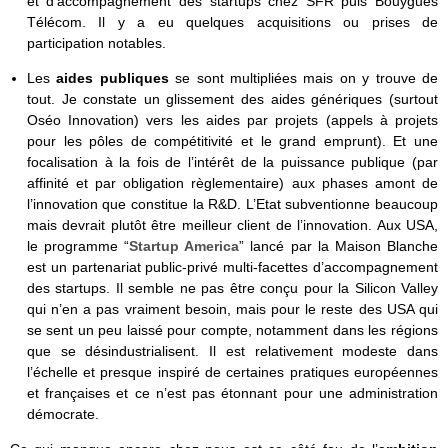
et d’accompagnement des startups chez SFR puis Bouygues
Télécom. Il y a eu quelques acquisitions ou prises de
participation notables.
Les
aides publiques
se sont multipliées mais on y trouve de
tout. Je constate un glissement des aides génériques (surtout
Oséo Innovation) vers les aides par projets (appels à projets
pour les pôles de compétitivité et le grand emprunt). Et une
focalisation à la fois de l’intérêt de la puissance publique (par
affinité et par obligation règlementaire) aux phases amont de
l’innovation que constitue la R&D. L’Etat subventionne beaucoup
mais devrait plutôt être meilleur client de l’innovation. Aux USA,
le programme “
Startup America
” lancé par la Maison Blanche
est un partenariat public-privé multi-facettes d’accompagnement
des startups. Il semble ne pas être conçu pour la Silicon Valley
qui n’en a pas vraiment besoin, mais pour le reste des USA qui
se sent un peu laissé pour compte, notamment dans les régions
que se désindustrialisent. Il est relativement modeste dans
l’échelle et presque inspiré de certaines pratiques européennes
et françaises et ce n’est pas étonnant pour une administration
démocrate.