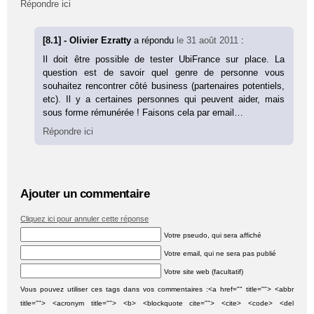
Répondre ici
[8.1] - Olivier Ezratty
a répondu
le 31 août 2011
:
Il doit être possible de tester UbiFrance sur place. La
question est de savoir quel genre de personne vous
souhaitez rencontrer côté business (partenaires potentiels,
etc). Il y a certaines personnes qui peuvent aider, mais
sous forme rémunérée ! Faisons cela par email…
Répondre ici
Ajouter un commentaire
Cliquez ici pour annuler cette réponse
Votre pseudo, qui sera affiché
Votre email, qui ne sera pas publié
Votre site web (facultatif)
Vous pouvez utiliser ces tags dans vos commentaires :<a href="" title=""> <abbr
title=""> <acronym title=""> <b> <blockquote cite=""> <cite> <code> <del