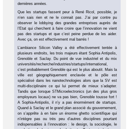
dernières années.
Que les startups fassent peur à René Ricol, possible, je
n’en sais rien et ne le connait pas. J’ai par contre pu
observer le lobbying des grandes entreprises auprès de
l’Etat qui cherchent à faire croire que l’innovation ne vient
pas des startups et que c’est peine perdue de les aider.
Avec ça, on est effectivement mal barrés !
L’ambiance Silicon Valley a été effectivement tentée à
plusieurs endroits, les trois majeurs étant Sophia Antipolis,
Grenoble et Saclay. Du point de vue industriel et du mix
universités/recherche/industries/startups/international,
c’est probablement Grenoble qui est le plus aboutit. Mais la
ville est géographiquement enclavée et le pôle est
spécialisé dans les nanotechnologies alors que la SV est
multi-disciplinaire ce qui lui permet de mieux s’adapter.
Tandis que lorsque STMicroelectronics (un des plus gros
employeurs locaux) ne va pas bien, Grenoble tousse fort !
A Sophia-Antipolis, il n’y a pas énormément de startups.
Quand à Saclay et le grand plan associé du gouvernement,
on s’apprête à en faire un énorme ghetto scientifique qui
n’intègre pas ou très peu d’autres disciplines pourtant
indispensables à l’innovation : le design, la sociologie, le