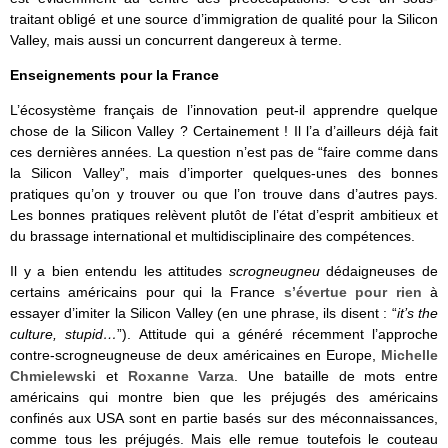
traitant obligé et une source d’immigration de qualité pour la Silicon
Valley, mais aussi un concurrent dangereux à terme.
Enseignements pour la France
L’écosystème français de l’innovation peut-il apprendre quelque
chose de la Silicon Valley ? Certainement ! Il l’a d’ailleurs déjà fait
ces dernières années. La question n’est pas de “faire comme dans
la Silicon Valley”, mais d’importer quelques-unes des bonnes
pratiques qu’on y trouver ou que l’on trouve dans d’autres pays.
Les bonnes pratiques relèvent plutôt de l’état d’esprit ambitieux et
du brassage international et multidisciplinaire des compétences.
Il y a bien entendu les attitudes
scrogneugneu
dédaigneuses de
certains américains pour qui la France
s’évertue pour rien
à
essayer d’imiter la Silicon Valley (en une phrase, ils disent : “
it’s the
culture, stupid…
”). Attitude qui a généré récemment l’approche
contre-scrogneugneuse de deux américaines en Europe,
Michelle
Chmielewski
et
Roxanne Varza
. Une bataille de mots entre
américains qui montre bien que les préjugés des américains
confinés aux USA sont en partie basés sur des méconnaissances,
comme tous les préjugés. Mais elle remue toutefois le couteau