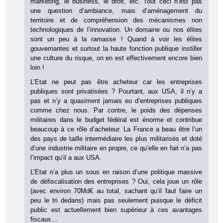
marketing, le business, le droit, etc. Tout ceci n’est pas
une question d’ambiance, mais d’aménagement du
territoire et de compréhension des mécanismes non
technologiques de l’innovation. Un domaine ou nos élites
sont un peu à la ramasse ! Quand à voir les élites
gouvernantes et surtout la haute fonction publique instiller
une culture du risque, on en est effectivement encore bien
loin !
L’Etat ne peut pas être acheteur car les entreprises
publiques sont privatisées ? Pourtant, aux USA, il n’y a
pas et n’y a quasiment jamais eu d’entreprises publiques
comme chez nous. Par contre, le poids des dépenses
militaires dans le budget fédéral est énorme et contribue
beaucoup à ce rôle d’acheteur. La France a beau être l’un
des pays de taille intermédiaire les plus militarisés et doté
d’une industrie militaire en propre, ce qu’elle en fait n’a pas
l’impact qu’il a aux USA.
L’Etat n’a plus un sous en raison d’une politique massive
de défiscalisation des entreprises ? Oui, cela joue un rôle
(avec environ 70Md€ au total, sachant qu’il faut faire un
peu le tri dedans) mais pas seulement puisque le déficit
public est actuellement bien supérieur à ces avantages
fiscaux…