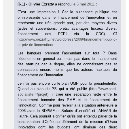
[6.1] - Olivier Ezratty
a répondu
le 5 mai 2011
:
C’est une impression ! Car la puissance publique est
omniprésente dans le financement de l’innovation et en
représente une très grande part, par des moyens divers
(aides et subventions, prêts, avantages fiscaux divers,
financement des FCPI via la CDC). Cf
http://www.oezratty.net/wordpress/2009/financement-public-
et-priv-de-linnovation/
.
Les banques prennent l’ascendant sur tout ? Dans
l’économie en général oui, mais pas dans le financement
des startups car le risque, elles ne connaissent pas et
connaissent encore moins que les acteurs habituels du
financement de l’innovation.
Je n’ai pas encore vu le plan UMP pour la présidentielle.
Quand au plan du PS qui a été publié (
http://www.parti-
socialiste.fr/projet
), il créé une séparation nette entre le
financement bancaire des PME et le financement de
l’innovation. Comme pour revenir à la situation antérieure à
2006 avec la BDPME et Sofaris d’un côté et l’ANVAR de
l’autre. Cela pourrait signifier qu’ils ont entendu parler de la
bancarisation d’Oséo au détriment de la mission d’Oséo
Innovation dont les budgets ont diminué ces deux