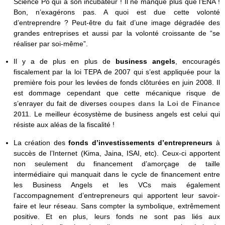
Science Po qui a son incubateur ! Il ne manque plus que l’ENA !
Bon, n’exagérons pas. A quoi est due cette volonté
d’entreprendre ? Peut-être du fait d’une image dégradée des
grandes entreprises et aussi par la volonté croissante de “se
réaliser par soi-même”.
Il y a de plus en plus de
business angels
, encouragés
fiscalement par la loi TEPA de 2007 qui s’est appliquée pour la
première fois pour les levées de fonds clôturées en juin 2008. Il
est dommage cependant que cette mécanique risque de
s’enrayer du fait de diverses
coupes dans la Loi de Finance
2011
. Le meilleur écosystème de business angels est celui qui
résiste aux aléas de la fiscalité !
La création des
fonds d’investissements d’entrepreneurs
à
succès de l’Internet (Kima, Jaina, ISAI, etc). Ceux-ci apportent
non seulement du financement d’amorçage de taille
intermédiaire qui manquait dans le cycle de financement entre
les Business Angels et les VCs mais également
l’accompagnement d’entrepreneurs qui apportent leur savoir-
faire et leur réseau. Sans compter la symbolique, extrêmement
positive. Et en plus, leurs fonds ne sont pas liés aux