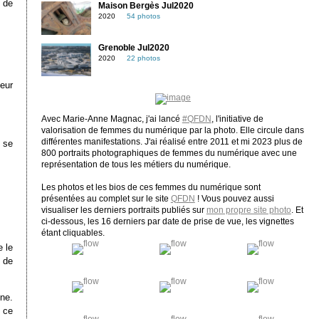
 de
Maison Bergès Jul2020
2020
54 photos
Grenoble Jul2020
2020
22 photos
leur
Avec Marie-Anne Magnac, j'ai lancé
#QFDN
, l'initiative de
valorisation de femmes du numérique par la photo. Elle circule dans
différentes manifestations. J'ai réalisé entre 2011 et mi 2023 plus de
 se
800 portraits photographiques de femmes du numérique avec une
représentation de tous les métiers du numérique.
Les photos et les bios de ces femmes du numérique sont
présentées au complet sur le site
QFDN
! Vous pouvez aussi
visualiser les derniers portraits publiés sur
mon propre site photo
. Et
ci-dessous, les 16 derniers par date de prise de vue, les vignettes
étant cliquables.
e le
 de
ne.
 ce