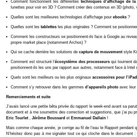
Comment fonctionnent les différentes
techniques d’affichage de l
lunettes pour voir en 3D ? Comment créer des contenus en 3D (photo, 
Quelles sont les meilleures technologies d’affichage pour
ebooks
?
Quelles sont les
tablettes
les plus originales ? Comment se positionnen
Comment les constructeurs se positionnent-ils face à Google au niveau 
propre market place (notamment Archos) ?
Qui se cache derrière les solutions de
capture de mouvement
style K
Comment est structuré l’
écosystème des processeurs
qui tournent 
positionnent-ils les uns par rapport aux autres, notamment face à Inte
Quels sont les meilleurs ou les plus originaux
accessoires pour l’iPad
Comment s’y retrouver dans les gammes
d’appareils photo
avec leur
Remerciements et suite
J’avais lancé une petite bêta privée du rapport le week-end avant sa paru
document et à me soumettre des correction et suggestions, que j’ai pu p
Eric Tourlet
,
Jérôme Boussard
et
Emmanuel Dallain
!
Mais comme chaque année, je corrige au fil de l’eau le Rapport pendant q
N’hésitez donc pas à me signaler tout ce qui cloche dans le document : 