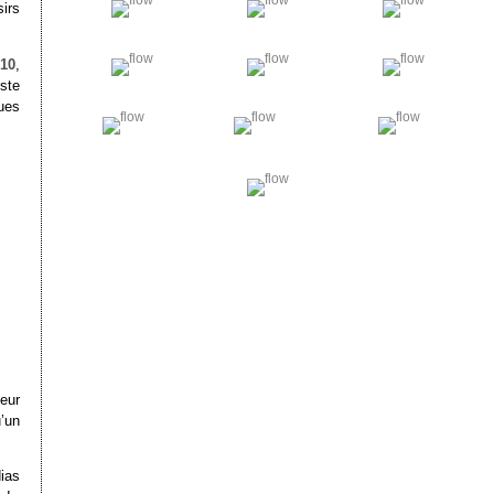
sirs
10
,
ste
ues
eur
’un
ias