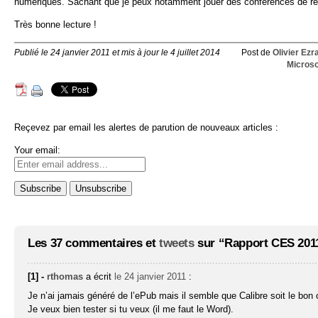
numériques. Sachant que je peux notamment jouer des conférences de rest
Très bonne lecture !
Publié le 24 janvier 2011 et mis à jour le 4 juillet 2014
Post de
Olivier Ezr
Microso
Reçevez par email les alertes de parution de nouveaux articles :
Your email:
Les 37 commentaires et
tweets
sur “Rapport CES 2011
[1] -
rthomas
a écrit
le 24 janvier 2011
:
Je n’ai jamais généré de l’ePub mais il semble que Calibre soit le bon o
Je veux bien tester si tu veux (il me faut le Word).