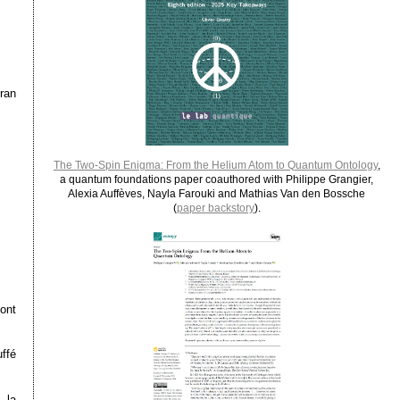
cran
The Two-Spin Enigma: From the Helium Atom to Quantum Ontology
,
a quantum foundations paper coauthored with Philippe Grangier,
Alexia Auffèves, Nayla Farouki and Mathias Van den Bossche
(
paper backstory
).
ont
ffé
, la