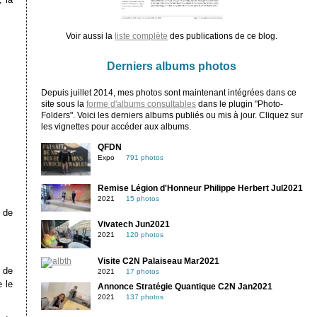
Voir aussi la
liste complète
des publications de ce blog.
Derniers albums photos
Depuis juillet 2014, mes photos sont maintenant intégrées dans ce
site sous la
forme d'albums consultables
dans le plugin "Photo-
Folders". Voici les derniers albums publiés ou mis à jour. Cliquez sur
les vignettes pour accéder aux albums.
QFDN
Expo
791 photos
Remise Légion d'Honneur Philippe Herbert Jul2021
2021
15 photos
 de
Vivatech Jun2021
2021
120 photos
Visite C2N Palaiseau Mar2021
 de
2021
17 photos
e le
Annonce Stratégie Quantique C2N Jan2021
2021
137 photos