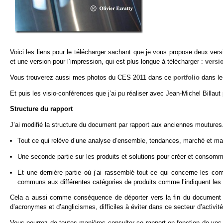
Voici les liens pour le télécharger sachant que je vous propose deux vers
et une version pour l’impression, qui est plus longue à télécharger :
versi
Vous trouverez aussi mes photos du CES 2011 dans ce
portfolio
dans les
Et puis les visio-conférences que j’ai pu réaliser avec Jean-Michel Billaut
Structure du rapport
J’ai modifié la structure du document par rapport aux anciennes moutures. 
Tout ce qui relève d’une analyse d’ensemble, tendances, marché et mar
Une seconde partie sur les produits et solutions pour créer et consomme
Et une dernière partie où j’ai rassemblé tout ce qui concerne les c
communs aux différentes catégories de produits comme l’indiquent les
Cela a aussi comme conséquence de déporter vers la fin du document les
d’acronymes et d’anglicismes, difficiles à éviter dans ce secteur d’activ
Vous pourrez de toutes manières consulter ce rapport en fonction de vos suj