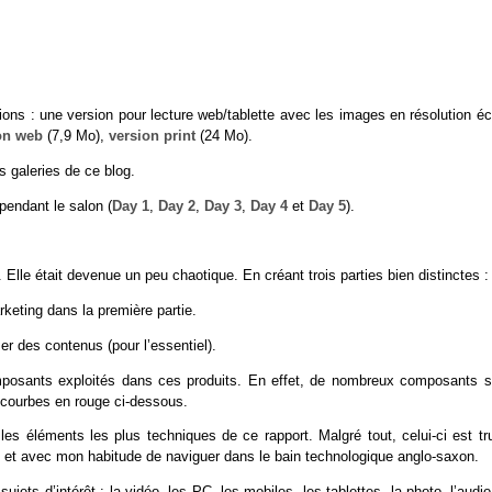
ions : une version pour lecture web/tablette avec les images en résolution é
on web
(7,9 Mo),
version print
(24 Mo).
 galeries de ce blog.
 pendant le salon (
Day 1
,
Day 2
,
Day 3
,
Day 4
et
Day 5
).
Elle était devenue un peu chaotique. En créant trois parties bien distinctes :
keting dans la première partie.
r des contenus (pour l’essentiel).
omposants exploités dans ces produits. En effet, de nombreux composants s
 courbes en rouge ci-dessous.
 éléments les plus techniques de ce rapport. Malgré tout, celui-ci est tru
ité et avec mon habitude de naviguer dans le bain technologique anglo-saxon.
ets d’intérêt : la vidéo, les PC, les mobiles, les tablettes, la photo, l’audio