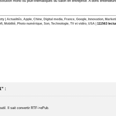
itution mono ou pluri-thématiques du salon en entreprise. A bons entendeurs
atty
|
Actualités
,
Apple
,
Chine
,
Digital media
,
France
,
Google
,
Innovation
,
Market
ft
,
Mobilité
,
Photo numérique
,
Son
,
Technologie
,
TV et vidéo
,
USA
|
111563 lectu
” :
util. Il sait convertir RTF->ePub.