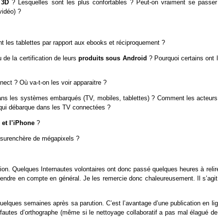
a 3D
? Lesquelles sont les plus confortables ? Peut-on vraiment se passer
vidéo) ?
t les tablettes par rapport aux ebooks et réciproquement ?
de la certification de leurs
produits sous Android
? Pourquoi certains ont 
inect ? Où va-t-on les voir apparaitre ?
dans les systèmes embarqués (TV, mobiles, tablettes) ? Comment les acteurs
l qui débarque dans les TV connectées ?
 et l’iPhone
?
 surenchère de mégapixels ?
tion. Quelques Internautes volontaires ont donc passé quelques heures à relir
rendre en compte en général. Je les remercie donc chaleureusement. Il s’agit
uelques semaines après sa parution. C’est l’avantage d’une publication en lig
fautes d’orthographe (même si le nettoyage collaboratif a pas mal élagué de