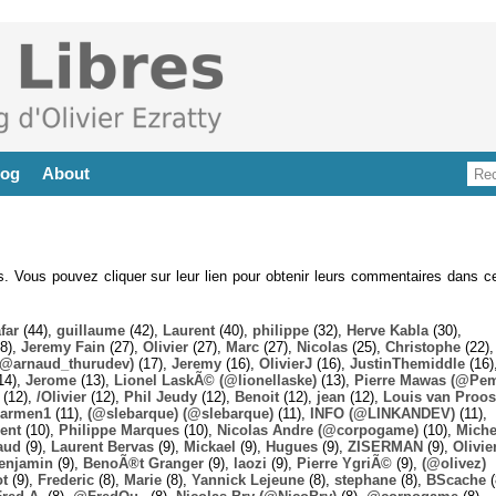
log
About
es. Vous pouvez cliquer sur leur lien pour obtenir leurs commentaires dans ce
far
(44),
guillaume
(42),
Laurent
(40),
philippe
(32),
Herve Kabla
(30),
8),
Jeremy Fain
(27),
Olivier
(27),
Marc
(27),
Nicolas
(25),
Christophe
(22),
@arnaud_thurudev)
(17),
Jeremy
(16),
OlivierJ
(16),
JustinThemiddle
(16)
14),
Jerome
(13),
Lionel LaskÃ© (@lionellaske)
(13),
Pierre Mawas (@Pe
(12),
/Olivier
(12),
Phil Jeudy
(12),
Benoit
(12),
jean
(12),
Louis van Proos
armen1
(11),
(@slebarque) (@slebarque)
(11),
INFO (@LINKANDEV)
(11),
ent
(10),
Philippe Marques
(10),
Nicolas Andre (@corpogame)
(10),
Miche
aud
(9),
Laurent Bervas
(9),
Mickael
(9),
Hugues
(9),
ZISERMAN
(9),
Olivie
enjamin
(9),
BenoÃ®t Granger
(9),
laozi
(9),
Pierre YgriÃ©
(9),
(@olivez)
ot
(9),
Frederic
(8),
Marie
(8),
Yannick Lejeune
(8),
stephane
(8),
BScache
(