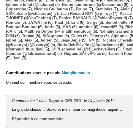
Michel
(8),
Daniel
(8),
Emmanuel
(8),
Jean-Philippe
(8),
startuper
(8),
fabienne billat (@fadouce)
(8),
Bruno Lamouroux (@Dassoniou)
(8),
L
Christophe
(7),
Nicolas Guillaume
(7),
Bruno
(7),
Stanislas
(7),
Alain
(
StÃ©phane (@slebarque)
(7),
Jean-Renaud ROY (@jr_roy)
(7),
Pascal 
THOINET (@YanThoinet)
(7),
Fabien RAYNAUD (@FabienRaynaud)
(7
Romain
(6),
JÃ©rÃ´me
(6),
Paul
(6),
Eric
(6),
Serge
(6),
Benoit Felten
(
Bonjour Bonjour
(6),
boris
(6),
MAS
(6),
antoine
(6),
canard65
(6),
Ric
loÃ¯c
(6),
Matthieu Dufour (@_matthieudufour)
(6),
Nathalie Gasnier
DJM
(5),
Tristan
(5),
StÃ©phane
(5),
Gilles
(5),
Thierry
(5),
Alphonse
(5
lebret
(5),
Alex
(5),
Adrien
(5),
Jean-Denis
(5),
NM
(5),
Nicolas Chevalli
(@bvanryb) (@bvanryb)
(5),
Boris DefrÃ©ville (@AudioSense)
(5),
ced
(@arnaud_thurudev)
(5),
(@PLechevallier) (@PLechevallier)
(5),
Stani
Camurat (@fabricecamurat)
(5),
Hugues SÃ©vÃ©rac
(5),
Laurent Four
(5),
Joel
(5)
Contributions sous le pseudo
Madgikomatiko
Un seul commentaire sous ce pseudo.
Commentaire 1 dans
Rapport CES 2011
, le 24 janvier 2011
La grande classe… Bravo et merci pour ce magnifique rapport…
Répondre à ce commentaire