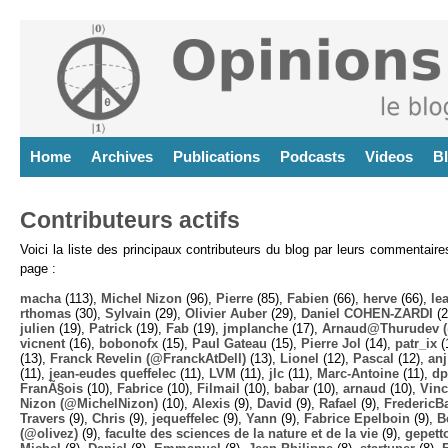
Home
Archives
Publications
Podcasts
Videos
B
Contributeurs actifs
Voici la liste des principaux contributeurs du blog par leurs commentair
page :
macha
(113),
Michel Nizon
(96),
Pierre
(85),
Fabien
(66),
herve
(66),
lea
rthomas
(30),
Sylvain
(29),
Olivier Auber
(29),
Daniel COHEN-ZARDI
(2
julien
(19),
Patrick
(19),
Fab
(19),
jmplanche
(17),
Arnaud@Thurudev (
vicnent
(16),
bobonofx
(15),
Paul Gateau
(15),
Pierre Jol
(14),
patr_ix
(
(13),
Franck Revelin (@FranckAtDell)
(13),
Lionel
(12),
Pascal
(12),
anj
(11),
jean-eudes queffelec
(11),
LVM
(11),
jlc
(11),
Marc-Antoine
(11),
dp
FranÃ§ois
(10),
Fabrice
(10),
Filmail
(10),
babar
(10),
arnaud
(10),
Vinc
Nizon (@MichelNizon)
(10),
Alexis
(9),
David
(9),
Rafael
(9),
FredericB
Travers
(9),
Chris
(9),
jequeffelec
(9),
Yann
(9),
Fabrice Epelboin
(9),
B
(@olivez)
(9),
faculte des sciences de la nature et de la vie
(9),
gepett