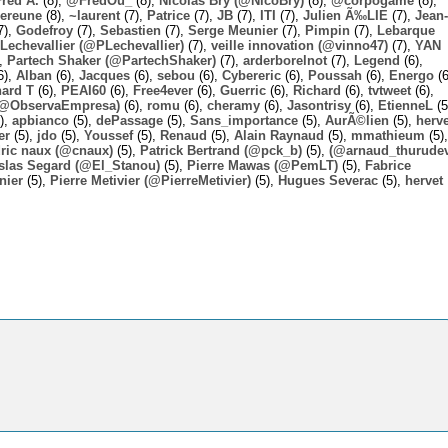
Fred A.
(8),
@FredOu_
(8),
Nicolas Bry (@NicoBry)
(8),
@corpogame
(8),
ereune
(8),
~laurent
(7),
Patrice
(7),
JB
(7),
ITI
(7),
Julien Ã‰LIE
(7),
Jean-
7),
Godefroy
(7),
Sebastien
(7),
Serge Meunier
(7),
Pimpin
(7),
Lebarque
Lechevallier (@PLechevallier)
(7),
veille innovation (@vinno47)
(7),
YAN
),
Partech Shaker (@PartechShaker)
(7),
arderborelnot
(7),
Legend
(6),
6),
Alban
(6),
Jacques
(6),
sebou
(6),
Cybereric
(6),
Poussah
(6),
Energo
(6
hard T
(6),
PEAI60
(6),
Free4ever
(6),
Guerric
(6),
Richard
(6),
tvtweet
(6),
 (@ObservaEmpresa)
(6),
romu
(6),
cheramy
(6),
Jasontrisy
(6),
EtienneL
(5
),
apbianco
(5),
dePassage
(5),
Sans_importance
(5),
AurÃ©lien
(5),
herv
er
(5),
jdo
(5),
Youssef
(5),
Renaud
(5),
Alain Raynaud
(5),
mmathieum
(5),
ric naux (@cnaux)
(5),
Patrick Bertrand (@pck_b)
(5),
(@arnaud_thurudev
slas Segard (@El_Stanou)
(5),
Pierre Mawas (@PemLT)
(5),
Fabrice
nier
(5),
Pierre Metivier (@PierreMetivier)
(5),
Hugues Severac
(5),
hervet