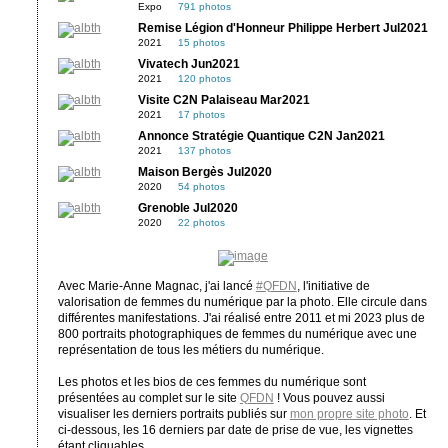
Expo
791 photos
Remise Légion d'Honneur Philippe Herbert Jul2021
2021
15 photos
Vivatech Jun2021
2021
120 photos
Visite C2N Palaiseau Mar2021
2021
17 photos
Annonce Stratégie Quantique C2N Jan2021
2021
137 photos
Maison Bergès Jul2020
2020
54 photos
Grenoble Jul2020
2020
22 photos
Avec Marie-Anne Magnac, j'ai lancé
#QFDN
, l'initiative de
valorisation de femmes du numérique par la photo. Elle circule dans
différentes manifestations. J'ai réalisé entre 2011 et mi 2023 plus de
800 portraits photographiques de femmes du numérique avec une
représentation de tous les métiers du numérique.
Les photos et les bios de ces femmes du numérique sont
présentées au complet sur le site
QFDN
! Vous pouvez aussi
visualiser les derniers portraits publiés sur
mon propre site photo
. Et
ci-dessous, les 16 derniers par date de prise de vue, les vignettes
étant cliquables.