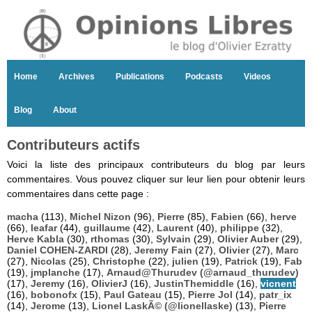
Home
Archives
Publications
Podcasts
Videos
Blog
About
Contributeurs actifs
Voici la liste des principaux contributeurs du blog par leurs
commentaires. Vous pouvez cliquer sur leur lien pour obtenir leurs
commentaires dans cette page :
macha
(113),
Michel Nizon
(96),
Pierre
(85),
Fabien
(66),
herve
(66),
leafar
(44),
guillaume
(42),
Laurent
(40),
philippe
(32),
Herve Kabla
(30),
rthomas
(30),
Sylvain
(29),
Olivier Auber
(29),
Daniel COHEN-ZARDI
(28),
Jeremy Fain
(27),
Olivier
(27),
Marc
(27),
Nicolas
(25),
Christophe
(22),
julien
(19),
Patrick
(19),
Fab
(19),
jmplanche
(17),
Arnaud@Thurudev (@arnaud_thurudev)
(17),
Jeremy
(16),
OlivierJ
(16),
JustinThemiddle
(16),
vicnent
(16),
bobonofx
(15),
Paul Gateau
(15),
Pierre Jol
(14),
patr_ix
(14),
Jerome
(13),
Lionel LaskÃ© (@lionellaske)
(13),
Pierre