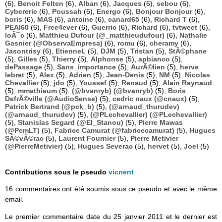
(6),
Benoit Felten
(6),
Alban
(6),
Jacques
(6),
sebou
(6),
Cybereric
(6),
Poussah
(6),
Energo
(6),
Bonjour Bonjour
(6),
boris
(6),
MAS
(6),
antoine
(6),
canard65
(6),
Richard T
(6),
PEAI60
(6),
Free4ever
(6),
Guerric
(6),
Richard
(6),
tvtweet
(6),
loÃ¯c
(6),
Matthieu Dufour (@_matthieudufour)
(6),
Nathalie
Gasnier (@ObservaEmpresa)
(6),
romu
(6),
cheramy
(6),
Jasontrisy
(6),
EtienneL
(5),
DJM
(5),
Tristan
(5),
StÃ©phane
(5),
Gilles
(5),
Thierry
(5),
Alphonse
(5),
apbianco
(5),
dePassage
(5),
Sans_importance
(5),
AurÃ©lien
(5),
herve
lebret
(5),
Alex
(5),
Adrien
(5),
Jean-Denis
(5),
NM
(5),
Nicolas
Chevallier
(5),
jdo
(5),
Youssef
(5),
Renaud
(5),
Alain Raynaud
(5),
mmathieum
(5),
(@bvanryb) (@bvanryb)
(5),
Boris
DefrÃ©ville (@AudioSense)
(5),
cedric naux (@cnaux)
(5),
Patrick Bertrand (@pck_b)
(5),
(@arnaud_thurudev)
(@arnaud_thurudev)
(5),
(@PLechevallier) (@PLechevallier)
(5),
Stanislas Segard (@El_Stanou)
(5),
Pierre Mawas
(@PemLT)
(5),
Fabrice Camurat (@fabricecamurat)
(5),
Hugues
SÃ©vÃ©rac
(5),
Laurent Fournier
(5),
Pierre Metivier
(@PierreMetivier)
(5),
Hugues Severac
(5),
hervet
(5),
Joel
(5)
Contributions sous le pseudo
vicnent
16 commentaires ont été soumis sous ce pseudo et avec le même
email.
Le premier commentaire date du 25 janvier 2011 et le dernier est