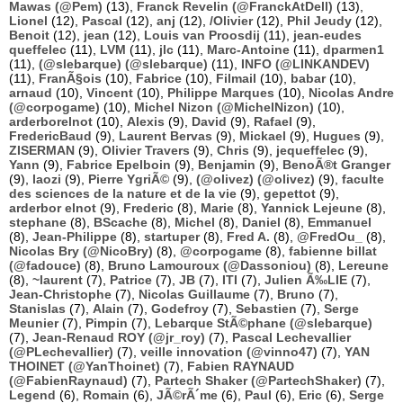
Mawas (@Pem)
(13),
Franck Revelin (@FranckAtDell)
(13),
Lionel
(12),
Pascal
(12),
anj
(12),
/Olivier
(12),
Phil Jeudy
(12),
Benoit
(12),
jean
(12),
Louis van Proosdij
(11),
jean-eudes
queffelec
(11),
LVM
(11),
jlc
(11),
Marc-Antoine
(11),
dparmen1
(11),
(@slebarque) (@slebarque)
(11),
INFO (@LINKANDEV)
(11),
FranÃ§ois
(10),
Fabrice
(10),
Filmail
(10),
babar
(10),
arnaud
(10),
Vincent
(10),
Philippe Marques
(10),
Nicolas Andre
(@corpogame)
(10),
Michel Nizon (@MichelNizon)
(10),
arderborelnot
(10),
Alexis
(9),
David
(9),
Rafael
(9),
FredericBaud
(9),
Laurent Bervas
(9),
Mickael
(9),
Hugues
(9),
ZISERMAN
(9),
Olivier Travers
(9),
Chris
(9),
jequeffelec
(9),
Yann
(9),
Fabrice Epelboin
(9),
Benjamin
(9),
BenoÃ®t Granger
(9),
laozi
(9),
Pierre YgriÃ©
(9),
(@olivez) (@olivez)
(9),
faculte
des sciences de la nature et de la vie
(9),
gepettot
(9),
arderbor elnot
(9),
Frederic
(8),
Marie
(8),
Yannick Lejeune
(8),
stephane
(8),
BScache
(8),
Michel
(8),
Daniel
(8),
Emmanuel
(8),
Jean-Philippe
(8),
startuper
(8),
Fred A.
(8),
@FredOu_
(8),
Nicolas Bry (@NicoBry)
(8),
@corpogame
(8),
fabienne billat
(@fadouce)
(8),
Bruno Lamouroux (@Dassoniou)
(8),
Lereune
(8),
~laurent
(7),
Patrice
(7),
JB
(7),
ITI
(7),
Julien Ã‰LIE
(7),
Jean-Christophe
(7),
Nicolas Guillaume
(7),
Bruno
(7),
Stanislas
(7),
Alain
(7),
Godefroy
(7),
Sebastien
(7),
Serge
Meunier
(7),
Pimpin
(7),
Lebarque StÃ©phane (@slebarque)
(7),
Jean-Renaud ROY (@jr_roy)
(7),
Pascal Lechevallier
(@PLechevallier)
(7),
veille innovation (@vinno47)
(7),
YAN
THOINET (@YanThoinet)
(7),
Fabien RAYNAUD
(@FabienRaynaud)
(7),
Partech Shaker (@PartechShaker)
(7),
Legend
(6),
Romain
(6),
JÃ©rÃ´me
(6),
Paul
(6),
Eric
(6),
Serge