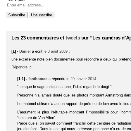
Les 23 commentaires et
tweets
sur “Les caméras d’Ap
[1] -
Daniel
a écrit
le 3 août 2009
:
une excellente note bien documentée pour répondre à ceux qui préten
Répondre ici
[1.1] -
fanthomas
a répondu
le 20 janvier 2014
:
“Lorsque le sage indique la lune, l’idiot regarde le doigt.”
Personne n’a jamais douté que les photos montrant Armstrong dans
Le matériel utilisé n’a aucun rapport de près ou de loin avec le lieu su
L’argument le plus irréfutable montrant l’impossibilité pour l’hom
“ceinture de Van Allen”.
Parce que si on savait comment franchir cette ceinture de radiatio
jeu d’enfant. Dans le cas qui nous intéresse personne n’a eu de c