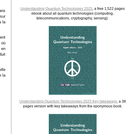
Understanding Quantum Technologies 2025
, a free 1,522 pages
dans
ebook about all quantum technologies (computing,
sur
telecommunications, cryptography, sensing):
à la
ient
 où
 en
uit
lle
 la
Understanding Quantum Technologies 2025 Key takeaways
, a 38
pages version with key takeaways from the eponymous book.