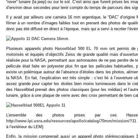
“rover” lunaire (la jeep) ou sur le sol. C’est ainsi que furent prises le
d’environ deux secondes pour tenir compte du temps de parcours des signa
Il y avait par ailleurs une caméra 16 mm argentique, le “DAC” d’origin
filmer à un nombre d’images faibles tout en prenant des photos de qualit
donc pas été diffusé en direct à l’époque, mais qui a servi à recréer l‘év
Plusieurs appareils photo
Hasselblad 500 EL 70 mm
ont permis de p
motorisés et équipés d’objectifs Zeiss de grande qualité mais d’ouvertur
réalisée pour la NASA, permettant aux astronautes de ne pas perdre de t
pellicule était faite en polyester plus fin que les pellicules habituelle
existe un polémique autour de l’absence d’étoiles dans les photos, alime
la NASA. En fait, l’explication est très simple : c’est lié à l’ouverture 
assez grande pour capter les étoiles bien moins lumineuses dans le cie
des Hasselblad prenait des photos classiques (pour les médias) et l’autr
lunaire, grâce à une plaque de verre avec des croix permettant de bien cal
L’ensemble des photos prises par ces Hass
http://www.lpi.usra.edu/resources/apollo/catalog/70mm/mission/?11
à l’extérieur du LEM).
Enfin, la mission comprenait aussi un appareil photo stéréoscopiques