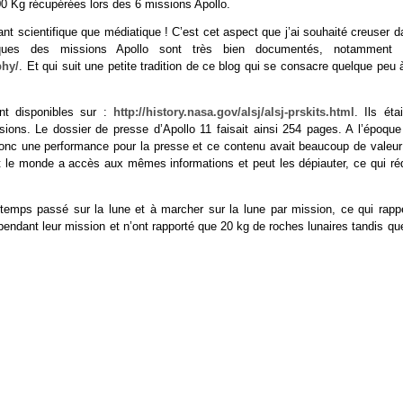
500 Kg récupérées lors des 6 missions Apollo.
utant scientifique que médiatique ! C’est cet aspect que j’ai souhaité creuser 
iques des missions Apollo sont très bien documentés, notamment 
phy/
. Et qui suit une petite tradition de ce blog qui se consacre quelque peu 
nt disponibles sur :
http://history.nasa.gov/alsj/alsj-prskits.html
. Ils éta
ions. Le dossier de presse d’Apollo 11 faisait ainsi 254 pages. A l’époque
t donc une performance pour la presse et ce contenu avait beaucoup de valeur
ut le monde a accès aux mêmes informations et peut les dépiauter, ce qui réd
 temps passé sur la lune et à marcher sur la lune par mission, ce qui rappe
ndant leur mission et n’ont rapporté que 20 kg de roches lunaires tandis que