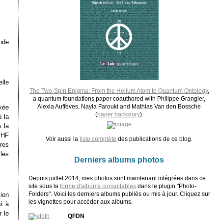
nde
lle
The Two-Spin Enigma: From the Helium Atom to Quantum Ontology
,
a quantum foundations paper coauthored with Philippe Grangier,
Alexia Auffèves, Nayla Farouki and Mathias Van den Bossche
ixée
(
paper backstory
).
 la
s la
 HF
Voir aussi la
liste complète
des publications de ce blog.
res
les
Derniers albums photos
Depuis juillet 2014, mes photos sont maintenant intégrées dans ce
site sous la
forme d'albums consultables
dans le plugin "Photo-
Folders". Voici les derniers albums publiés ou mis à jour. Cliquez sur
ion
les vignettes pour accéder aux albums.
i à
 le
QFDN