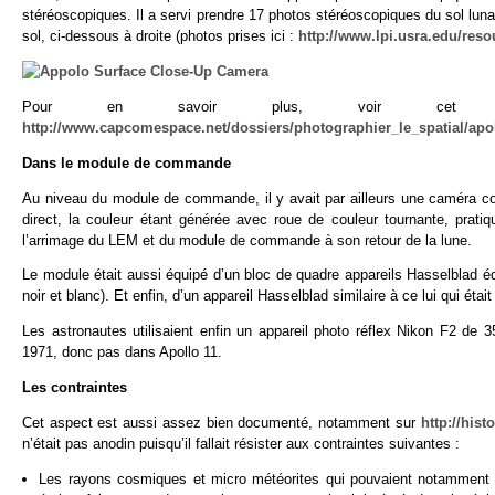
stéréoscopiques. Il a servi prendre 17 photos stéréoscopiques du sol lun
sol, ci-dessous à droite (photos prises ici :
http://www.lpi.usra.edu/res
Pour en savoir plus, voir cet exc
http://www.capcomespace.net/dossiers/photographier_le_spatial/apo
Dans le module de commande
Au niveau du module de commande, il y avait par ailleurs une caméra c
direct, la couleur étant générée avec roue de couleur tournante, prat
l’arrimage du LEM et du module de commande à son retour de la lune.
Le module était aussi équipé d’un bloc de quadre appareils Hasselblad éq
noir et blanc). Et enfin, d’un appareil Hasselblad similaire à ce lui qui éta
Les astronautes utilisaient enfin un appareil photo réflex Nikon F2 de 
1971, donc pas dans Apollo 11.
Les contraintes
Cet aspect est aussi assez bien documenté, notamment sur
http://his
n’était pas anodin puisqu’il fallait résister aux contraintes suivantes :
Les rayons cosmiques et micro météorites qui pouvaient notamment 