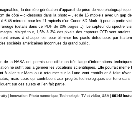
maginables, la dernière génération d’appareil de prise de vue photographique 
 cm de côté – ci-dessous dans la photo – , et de 16 mpixels avec un gap de
à 6,45 microns pour les 21 mpixels d’un Canon 5D Mark II) pour la partie vis
frarouge (détails dans ce
PDF de 296 pages
…). Le capteur du spectre visi
es images. Malgré tout, 1,5% à 3% des pixels des capteurs CCD sont atteints 
ont prises à chaque fois pour éliminer les pixels défectueux par traitem
des sociétés américaines inconnues du grand public.
tion de la NASA ont permis une diffusion très large d’informations techniques
ation ne suffit pas à générer les vocations scientifiques. Elle pourrait même 
nt à aller sur Mars ou à retourner sur la Lune vont contribuer à faire rêver 
autes, mais ceux qui contribuent aux progrès technologiques sur terre dans 
nt sur ces sujets et j’en fait partie.
ratty
|
Innovation
,
Photo numérique
,
Technologie
,
TV et vidéo
,
USA
|
66148 lectu