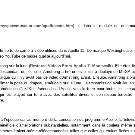
w.myspacemuseum.com/apollocams.htm
) et dans le module de comma
eule sorte de caméra vidéo utilisée dans Apollo 11. De marque Westinghouse, e
déo YouTube de basse qualité aujourd’hui.
ong sur la lune (
Restored Videos From Apollo 11 Moonwalk
). Elle était f
escendant de l’échelle, Amstrong a tiré un levier qui a déployé ce MESA où
plique qu’il n’y avait pas de vidéo d’Amstrong avant. Ensuite, Amstrong a pri
lmer la pose du drapeau américain sur la lune. La transmission avait lieu en
 numériques (à 52Kbits/secondes d’Apollo vers la terre pour toutes les mesu
i les relayait sur terre avec des satellites divers et son réseau terrestre, 
re.
e à l’époque car au moment de la conception du programme Apollo, la télévis
 bénéficié d’améliorations substantielles, notamment dans la couleur même s
caméras étaient même télécommandées telles que celles qui étaient fixées sur