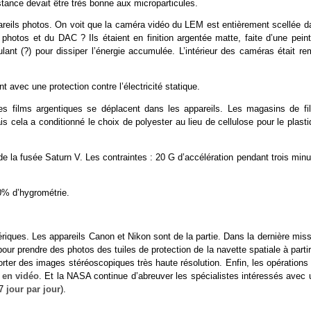
istance devait être très bonne aux microparticules.
reils photos. On voit que la caméra vidéo du LEM est entièrement scellée d
s photos et du DAC ? Ils étaient en finition argentée matte, faite d’une pein
ant (?) pour dissiper l’énergie accumulée. L’intérieur des caméras était rem
 avec une protection contre l’électricité statique.
les films argentiques se déplacent dans les appareils. Les magasins de fi
s cela a conditionné le choix de polyester au lieu de cellulose pour le plast
de la fusée Saturn V. Les contraintes : 20 G d’accélération pendant trois min
00% d’hygrométrie.
iques. Les appareils Canon et Nikon sont de la partie. Dans la dernière miss
our prendre des photos des tuiles de protection de la navette spatiale à parti
porter des images stéréoscopiques très haute résolution. Enfin, les opérations
t en vidéo
. Et la NASA continue d’abreuver les spécialistes intéressés avec 
27
jour par jour
).