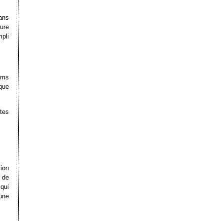
ans
ture
pli
lms
ique
utes
ion
r de
 qui
une