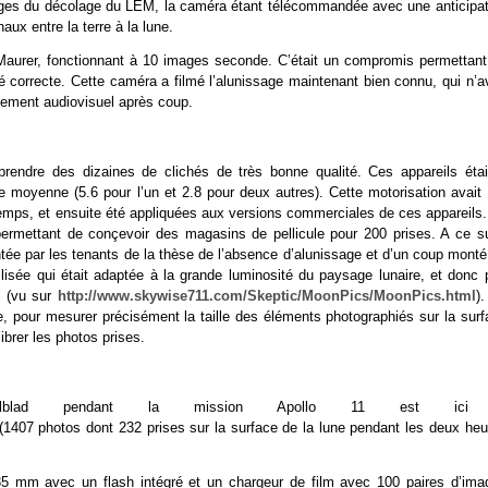
s images du décolage du LEM, la caméra étant télécommandée avec une anticipa
ux entre la terre à la lune.
e Maurer, fonctionnant à 10 images seconde. C’était un compromis permettant
é correcte. Cette caméra a filmé l’alunissage maintenant bien connu, qui n’av
énement audiovisuel après coup.
rendre des dizaines de clichés de très bonne qualité. Ces appareils étai
e moyenne (5.6 pour l’un et 2.8 pour deux autres). Cette motorisation avait 
emps, et ensuite été appliquées aux versions commerciales de ces appareils.
s, permettant de conçevoir des magasins de pellicule pour 200 prises. A ce s
ntée par les tenants de la thèse de l’absence d’alunissage et d’un coup monté
utilisée qui était adaptée à la grande luminosité du paysage lunaire, et donc
l (vu sur
http://www.skywise711.com/Skeptic/MoonPics/MoonPics.html
)
e, pour mesurer précisément la taille des éléments photographiés sur la surf
ibrer les photos prises.
elblad pendant la mission Apollo 11 est ici
(1407 photos dont 232 prises sur la surface de la lune pendant les deux heu
 35 mm avec un flash intégré et un chargeur de film avec 100 paires d’ima