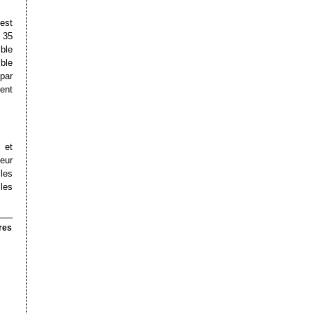
est
 35
ible
ble
par
ent
 et
leur
les
les
res