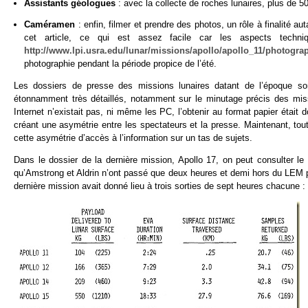
Assistants géologues
: avec la collecte de roches lunaires, plus de 
Caméramen
: enfin, filmer et prendre des photos, un rôle à finalité a
cet article, ce qui est assez facile car les aspects techn
http://www.lpi.usra.edu/lunar/missions/apollo/apollo_11/photogra
photographie pendant la période propice de l’été.
Les dossiers de presse des missions lunaires datant de l’époque so
étonnamment très détaillés, notamment sur le minutage précis des miss
Internet n’existait pas, ni même les PC, l’obtenir au format papier étai
créant une asymétrie entre les spectateurs et la presse. Maintenant, to
cette asymétrie d’accès à l’information sur un tas de sujets.
Dans le dossier de la dernière mission, Apollo 17, on peut consulter le
qu’Amstrong et Aldrin n’ont passé que deux heures et demi hors du LEM pe
dernière mission avait donné lieu à trois sorties de sept heures chacune :