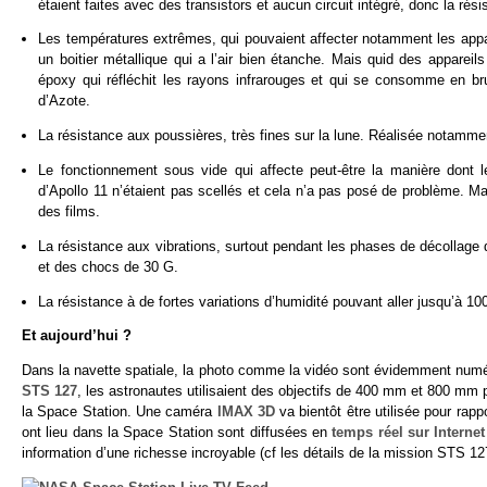
étaient faites avec des transistors et aucun circuit intégré, donc la rés
Les températures extrêmes, qui pouvaient affecter notamment les appa
un boitier métallique qui a l’air bien étanche. Mais quid des appareil
époxy qui réfléchit les rayons infrarouges et qui se consomme en brul
d’Azote.
La résistance aux poussières, très fines sur la lune. Réalisée notamment
Le fonctionnement sous vide qui affecte peut-être la manière dont 
d’Apollo 11 n’étaient pas scellés et cela n’a pas posé de problème. Mai
des films.
La résistance aux vibrations, surtout pendant les phases de décollage 
et des chocs de 30 G.
La résistance à de fortes variations d’humidité pouvant aller jusqu’à 1
Et aujourd’hui ?
Dans la navette spatiale, la photo comme la vidéo sont évidemment numér
STS 127
, les astronautes utilisaient des objectifs de 400 mm et 800 mm p
la Space Station. Une caméra
IMAX 3D
va bientôt être utilisée pour rap
ont lieu dans la Space Station sont diffusées en
temps réel sur Interne
information d’une richesse incroyable (cf les détails de la mission STS 1