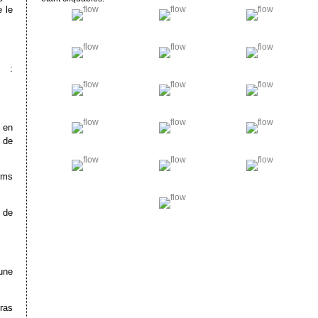
 le
 :
 en
 de
lms
 de
une
ras