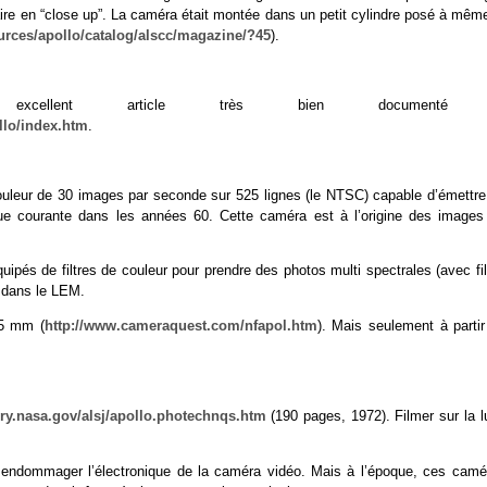
aire en “close up”. La caméra était montée dans un petit cylindre posé à même
ources/apollo/catalog/alscc/magazine/?45
).
ellent article très bien documenté
llo/index.htm
.
ouleur de 30 images par seconde sur 525 lignes (le NTSC) capable d’émettre
ique courante dans les années 60. Cette caméra est à l’origine des images
uipés de filtres de couleur pour prendre des photos multi spectrales (avec fi
it dans le LEM.
35 mm (
http://www.cameraquest.com/nfapol.htm
). Mais seulement à partir
tory.nasa.gov/alsj/apollo.photechnqs.htm
(190 pages, 1972). Filmer sur la l
endommager l’électronique de la caméra vidéo. Mais à l’époque, ces camé