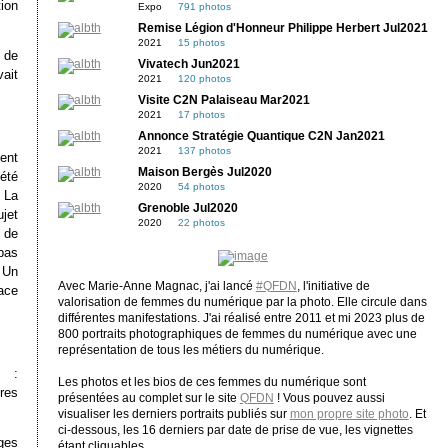
tion
Expo
791 photos
Remise Légion d'Honneur Philippe Herbert Jul2021
2021
15 photos
 de
Vivatech Jun2021
ait
2021
120 photos
Visite C2N Palaiseau Mar2021
2021
17 photos
Annonce Stratégie Quantique C2N Jan2021
2021
137 photos
ent
Maison Bergès Jul2020
été
2020
54 photos
 La
Grenoble Jul2020
ujet
2020
22 photos
 de
 pas
. Un
Avec Marie-Anne Magnac, j'ai lancé
#QFDN
, l'initiative de
ace
valorisation de femmes du numérique par la photo. Elle circule dans
différentes manifestations. J'ai réalisé entre 2011 et mi 2023 plus de
800 portraits photographiques de femmes du numérique avec une
représentation de tous les métiers du numérique.
 :
Les photos et les bios de ces femmes du numérique sont
res
présentées au complet sur le site
QFDN
! Vous pouvez aussi
visualiser les derniers portraits publiés sur
mon propre site photo
. Et
ci-dessous, les 16 derniers par date de prise de vue, les vignettes
ges
étant cliquables.