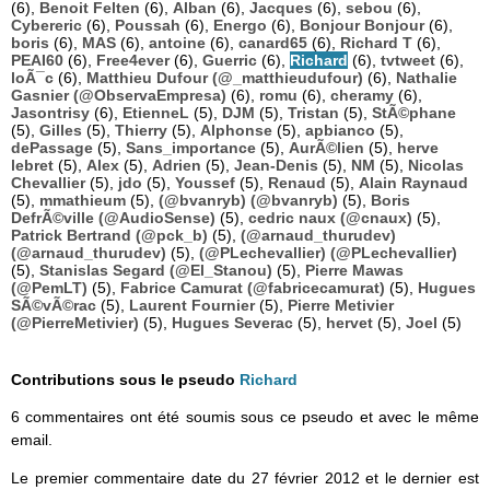
(6),
Benoit Felten
(6),
Alban
(6),
Jacques
(6),
sebou
(6),
Cybereric
(6),
Poussah
(6),
Energo
(6),
Bonjour Bonjour
(6),
boris
(6),
MAS
(6),
antoine
(6),
canard65
(6),
Richard T
(6),
PEAI60
(6),
Free4ever
(6),
Guerric
(6),
Richard
(6),
tvtweet
(6),
loÃ¯c
(6),
Matthieu Dufour (@_matthieudufour)
(6),
Nathalie
Gasnier (@ObservaEmpresa)
(6),
romu
(6),
cheramy
(6),
Jasontrisy
(6),
EtienneL
(5),
DJM
(5),
Tristan
(5),
StÃ©phane
(5),
Gilles
(5),
Thierry
(5),
Alphonse
(5),
apbianco
(5),
dePassage
(5),
Sans_importance
(5),
AurÃ©lien
(5),
herve
lebret
(5),
Alex
(5),
Adrien
(5),
Jean-Denis
(5),
NM
(5),
Nicolas
Chevallier
(5),
jdo
(5),
Youssef
(5),
Renaud
(5),
Alain Raynaud
(5),
mmathieum
(5),
(@bvanryb) (@bvanryb)
(5),
Boris
DefrÃ©ville (@AudioSense)
(5),
cedric naux (@cnaux)
(5),
Patrick Bertrand (@pck_b)
(5),
(@arnaud_thurudev)
(@arnaud_thurudev)
(5),
(@PLechevallier) (@PLechevallier)
(5),
Stanislas Segard (@El_Stanou)
(5),
Pierre Mawas
(@PemLT)
(5),
Fabrice Camurat (@fabricecamurat)
(5),
Hugues
SÃ©vÃ©rac
(5),
Laurent Fournier
(5),
Pierre Metivier
(@PierreMetivier)
(5),
Hugues Severac
(5),
hervet
(5),
Joel
(5)
Contributions sous le pseudo
Richard
6 commentaires ont été soumis sous ce pseudo et avec le même
email.
Le premier commentaire date du 27 février 2012 et le dernier est