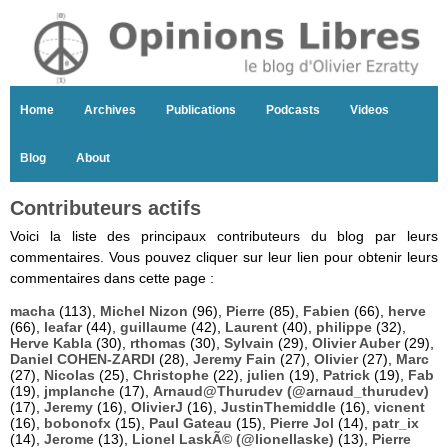
Home
Archives
Publications
Podcasts
Videos
Blog
About
Contributeurs actifs
Voici la liste des principaux contributeurs du blog par leurs
commentaires. Vous pouvez cliquer sur leur lien pour obtenir leurs
commentaires dans cette page :
macha
(113),
Michel Nizon
(96),
Pierre
(85),
Fabien
(66),
herve
(66),
leafar
(44),
guillaume
(42),
Laurent
(40),
philippe
(32),
Herve Kabla
(30),
rthomas
(30),
Sylvain
(29),
Olivier Auber
(29),
Daniel COHEN-ZARDI
(28),
Jeremy Fain
(27),
Olivier
(27),
Marc
(27),
Nicolas
(25),
Christophe
(22),
julien
(19),
Patrick
(19),
Fab
(19),
jmplanche
(17),
Arnaud@Thurudev (@arnaud_thurudev)
(17),
Jeremy
(16),
OlivierJ
(16),
JustinThemiddle
(16),
vicnent
(16),
bobonofx
(15),
Paul Gateau
(15),
Pierre Jol
(14),
patr_ix
(14),
Jerome
(13),
Lionel LaskÃ© (@lionellaske)
(13),
Pierre