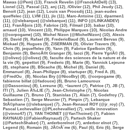
Mawas (@Pem)
(13),
Franck Revelin (@FranckAtDell)
(13),
Lionel
(12),
Pascal
(12),
anj
(12),
/Olivier
(12),
Phil Jeudy
(12),
Benoit
(12),
jean
(12),
Louis van Proosdij
(11),
jean-eudes
queffelec
(11),
LVM
(11),
jlc
(11),
Marc-Antoine
(11),
dparmen1
(11),
(@slebarque) (@slebarque)
(11),
INFO (@LINKANDEV)
(11),
FranÃ§ois
(10),
Fabrice
(10),
Filmail
(10),
babar
(10),
arnaud
(10),
Vincent
(10),
Philippe Marques
(10),
Nicolas Andre
(@corpogame)
(10),
Michel Nizon (@MichelNizon)
(10),
Alexis
(9),
David
(9),
Rafael
(9),
FredericBaud
(9),
Laurent Bervas
(9),
Mickael
(9),
Hugues
(9),
ZISERMAN
(9),
Olivier Travers
(9),
Chris
(9),
jequeffelec
(9),
Yann
(9),
Fabrice Epelboin
(9),
Benjamin
(9),
BenoÃ®t Granger
(9),
laozi
(9),
Pierre YgriÃ©
(9),
(@olivez) (@olivez)
(9),
faculte des sciences de la nature et de
la vie
(9),
gepettot
(9),
Frederic
(8),
Marie
(8),
Yannick Lejeune
(8),
stephane
(8),
BScache
(8),
Michel
(8),
Daniel
(8),
Emmanuel
(8),
Jean-Philippe
(8),
startuper
(8),
Fred A.
(8),
@FredOu_
(8),
Nicolas Bry (@NicoBry)
(8),
@corpogame
(8),
fabienne billat (@fadouce)
(8),
Bruno Lamouroux
(@Dassoniou)
(8),
Lereune
(8),
~laurent
(7),
Patrice
(7),
JB
(7),
ITI
(7),
Julien Ã‰LIE
(7),
Jean-Christophe
(7),
Nicolas
Guillaume
(7),
Bruno
(7),
Stanislas
(7),
Alain
(7),
Godefroy
(7),
Sebastien
(7),
Serge Meunier
(7),
Pimpin
(7),
Lebarque
StÃ©phane (@slebarque)
(7),
Jean-Renaud ROY (@jr_roy)
(7),
Pascal Lechevallier (@PLechevallier)
(7),
veille innovation
(@vinno47)
(7),
YAN THOINET (@YanThoinet)
(7),
Fabien
RAYNAUD (@FabienRaynaud)
(7),
Partech Shaker
(@PartechShaker)
(7),
arderborelnot
(7),
arderbor elnot
(7),
Legend
(6),
Romain
(6),
JÃ©rÃ´me
(6),
Paul
(6),
Eric
(6),
Serge