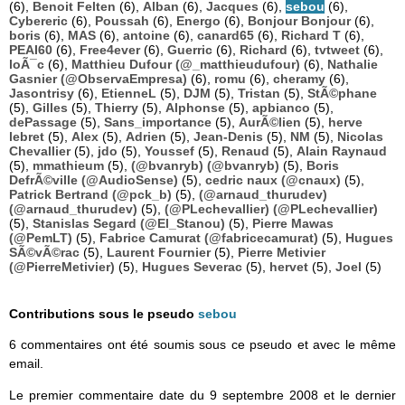
(6),
Benoit Felten
(6),
Alban
(6),
Jacques
(6),
sebou
(6),
Cybereric
(6),
Poussah
(6),
Energo
(6),
Bonjour Bonjour
(6),
boris
(6),
MAS
(6),
antoine
(6),
canard65
(6),
Richard T
(6),
PEAI60
(6),
Free4ever
(6),
Guerric
(6),
Richard
(6),
tvtweet
(6),
loÃ¯c
(6),
Matthieu Dufour (@_matthieudufour)
(6),
Nathalie
Gasnier (@ObservaEmpresa)
(6),
romu
(6),
cheramy
(6),
Jasontrisy
(6),
EtienneL
(5),
DJM
(5),
Tristan
(5),
StÃ©phane
(5),
Gilles
(5),
Thierry
(5),
Alphonse
(5),
apbianco
(5),
dePassage
(5),
Sans_importance
(5),
AurÃ©lien
(5),
herve
lebret
(5),
Alex
(5),
Adrien
(5),
Jean-Denis
(5),
NM
(5),
Nicolas
Chevallier
(5),
jdo
(5),
Youssef
(5),
Renaud
(5),
Alain Raynaud
(5),
mmathieum
(5),
(@bvanryb) (@bvanryb)
(5),
Boris
DefrÃ©ville (@AudioSense)
(5),
cedric naux (@cnaux)
(5),
Patrick Bertrand (@pck_b)
(5),
(@arnaud_thurudev)
(@arnaud_thurudev)
(5),
(@PLechevallier) (@PLechevallier)
(5),
Stanislas Segard (@El_Stanou)
(5),
Pierre Mawas
(@PemLT)
(5),
Fabrice Camurat (@fabricecamurat)
(5),
Hugues
SÃ©vÃ©rac
(5),
Laurent Fournier
(5),
Pierre Metivier
(@PierreMetivier)
(5),
Hugues Severac
(5),
hervet
(5),
Joel
(5)
Contributions sous le pseudo
sebou
6 commentaires ont été soumis sous ce pseudo et avec le même
email.
Le premier commentaire date du 9 septembre 2008 et le dernier