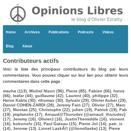
Home
Archives
Publications
Podcasts
Videos
Blog
About
Contributeurs actifs
Voici la liste des principaux contributeurs du blog par leurs
commentaires. Vous pouvez cliquer sur leur lien pour obtenir leurs
commentaires dans cette page :
macha
(113),
Michel Nizon
(96),
Pierre
(85),
Fabien
(66),
herve
(66),
leafar
(44),
guillaume
(42),
Laurent
(40),
philippe
(32),
Herve Kabla
(30),
rthomas
(30),
Sylvain
(29),
Olivier Auber
(29),
Daniel COHEN-ZARDI
(28),
Jeremy Fain
(27),
Olivier
(27),
Marc
(27),
Nicolas
(25),
Christophe
(22),
julien
(19),
Patrick
(19),
Fab
(19),
jmplanche
(17),
Arnaud@Thurudev (@arnaud_thurudev)
(17),
Jeremy
(16),
OlivierJ
(16),
JustinThemiddle
(16),
vicnent
(16),
bobonofx
(15),
Paul Gateau
(15),
Pierre Jol
(14),
patr_ix
(14),
Jerome
(13),
Lionel LaskÃ© (@lionellaske)
(13),
Pierre