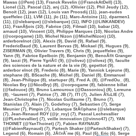
Mawas (@Pem)
(13),
Franck Revelin (@FranckAtDell)
(13),
Lionel
(12),
Pascal
(12),
anj
(12),
/Olivier
(12),
Phil Jeudy
(12),
Benoit
(12),
jean
(12),
Louis van Proosdij
(11),
jean-eudes
queffelec
(11),
LVM
(11),
jlc
(11),
Marc-Antoine
(11),
dparmen1
(11),
(@slebarque) (@slebarque)
(11),
INFO (@LINKANDEV)
(11),
FranÃ§ois
(10),
Fabrice
(10),
Filmail
(10),
babar
(10),
arnaud
(10),
Vincent
(10),
Philippe Marques
(10),
Nicolas Andre
(@corpogame)
(10),
Michel Nizon (@MichelNizon)
(10),
arderborelnot
(10),
Alexis
(9),
David
(9),
Rafael
(9),
FredericBaud
(9),
Laurent Bervas
(9),
Mickael
(9),
Hugues
(9),
ZISERMAN
(9),
Olivier Travers
(9),
Chris
(9),
jequeffelec
(9),
Yann
(9),
Fabrice Epelboin
(9),
Benjamin
(9),
BenoÃ®t Granger
(9),
laozi
(9),
Pierre YgriÃ©
(9),
(@olivez) (@olivez)
(9),
faculte
des sciences de la nature et de la vie
(9),
gepettot
(9),
arderbor elnot
(9),
Frederic
(8),
Marie
(8),
Yannick Lejeune
(8),
stephane
(8),
BScache
(8),
Michel
(8),
Daniel
(8),
Emmanuel
(8),
Jean-Philippe
(8),
startuper
(8),
Fred A.
(8),
@FredOu_
(8),
Nicolas Bry (@NicoBry)
(8),
@corpogame
(8),
fabienne billat
(@fadouce)
(8),
Bruno Lamouroux (@Dassoniou)
(8),
Lereune
(8),
~laurent
(7),
Patrice
(7),
JB
(7),
ITI
(7),
Julien Ã‰LIE
(7),
Jean-Christophe
(7),
Nicolas Guillaume
(7),
Bruno
(7),
Stanislas
(7),
Alain
(7),
Godefroy
(7),
Sebastien
(7),
Serge
Meunier
(7),
Pimpin
(7),
Lebarque StÃ©phane (@slebarque)
(7),
Jean-Renaud ROY (@jr_roy)
(7),
Pascal Lechevallier
(@PLechevallier)
(7),
veille innovation (@vinno47)
(7),
YAN
THOINET (@YanThoinet)
(7),
Fabien RAYNAUD
(@FabienRaynaud)
(7),
Partech Shaker (@PartechShaker)
(7),
Legend
(6),
Romain
(6),
JÃ©rÃ´me
(6),
Paul
(6),
Eric
(6),
Serge