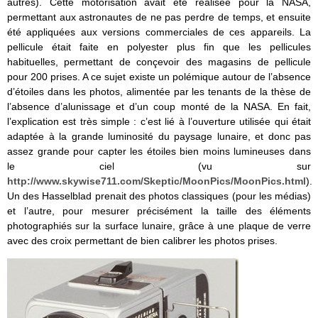
autres). Cette motorisation avait été réalisée pour la NASA,
permettant aux astronautes de ne pas perdre de temps, et ensuite
été appliquées aux versions commerciales de ces appareils. La
pellicule était faite en polyester plus fin que les pellicules
habituelles, permettant de conçevoir des magasins de pellicule
pour 200 prises. A ce sujet existe un polémique autour de l’absence
d’étoiles dans les photos, alimentée par les tenants de la thèse de
l’absence d’alunissage et d’un coup monté de la NASA. En fait,
l’explication est très simple : c’est lié à l’ouverture utilisée qui était
adaptée à la grande luminosité du paysage lunaire, et donc pas
assez grande pour capter les étoiles bien moins lumineuses dans
le ciel (vu sur
http://www.skywise711.com/Skeptic/MoonPics/MoonPics.html
).
Un des Hasselblad prenait des photos classiques (pour les médias)
et l’autre, pour mesurer précisément la taille des éléments
photographiés sur la surface lunaire, grâce à une plaque de verre
avec des croix permettant de bien calibrer les photos prises.