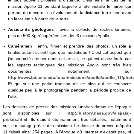
le plus souvent pilotées à distance. C’est ainsi le cas de la
mission Apollo 11 pendant laquelle a été installé le miroir qui
permet de mesurer les évolutions de la distance terre-lune avec
un laser émis à partir de la terre.
Assistants géologues
: avec la collecte de roches lunaires,
plus de 500 Kg récupérées lors des 6 missions Apollo.
Caméramen
: enfin, filmer et prendre des photos, un rôle à
finalité autant scientifique que médiatique ! C’est cet aspect que
j’ai souhaité creuser dans cet article, ce qui est assez facile car
les aspects techniques des missions Apollo sont très bien
documentés, notamment sur
http://www.lpi.usra.edu/lunar/missions/apollo/apollo_11/phot
Et qui suit une petite tradition de ce blog qui se consacre
quelque peu à la photographie pendant la période propice de
l’été.
Les dossiers de presse des missions lunaires datant de l’époque
sont disponibles sur :
http://history.nasa.gov/alsj/alsj-
prskits.html
. Ils étaient étonnamment très détaillés, notamment
sur le minutage précis des missions. Le dossier de presse d’Apollo
11 faisait ainsi 254 pages. A l’époque où Internet n’existait pas, ni