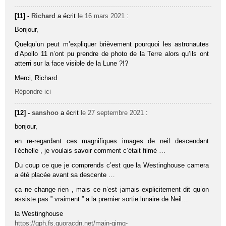
[11] -
Richard
a écrit
le 16 mars 2021
:
Bonjour,
Quelqu’un peut m’expliquer brièvement pourquoi les astronautes
d’Apollo 11 n’ont pu prendre de photo de la Terre alors qu’ils ont
atterri sur la face visible de la Lune ?!?
Merci, Richard
Répondre ici
[12] -
sanshoo
a écrit
le 27 septembre 2021
:
bonjour,
en re-regardant ces magnifiques images de neil descendant
l’échelle , je voulais savoir comment c’était filmé …
Du coup ce que je comprends c’est que la Westinghouse camera
a été placée avant sa descente …
ça ne change rien , mais ce n’est jamais explicitement dit qu’on
assiste pas ” vraiment ” a la premier sortie lunaire de Neil…
la Westinghouse
https://qph.fs.quoracdn.net/main-qimg-