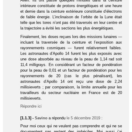
Allen. Ils ont passé quelques minutes dans la ceinture
intérieure constituée de protons énergétiques et une heure
et demie dans la ceinture extérieure constituée d’électrons
de faible énergie. L’inclinaison de l’orbite de la Lune était
telle que les tores n’ont pas été traversés en leur centre et
la trajectoire a évité les sections les plus énergétiques.
Finalement, les doses reçues lors des missions lunaires —
incluant la traversée de la ceinture et l’exposition aux
rayonnements cosmiques — furent relativement faibles.
Les astronautes d’Apollo 14 furent les plus exposés avec
une dose absorbée au niveau de la peau de 1,14 rad soit
11,4 milligrays. En considérant un facteur de pondération
pour la peau de 0,01 et un facteur de pondération pour les
rayonnements de 20 (cas le plus pénalisant), les
astronautes d’Apollo 14 ont reçu une dose de 2,24
millisieverts ; par comparaison, la limite annuelle pour les
travailleurs du secteur nucléaire en France est de 20
millisieverts.
Répondre ici
[1.1.3] -
Savino
a répondu
le 5 décembre 2019
:
Pour moi ceux qui ne veulent pas comprendre et qui ne se
documentent pas restent des imbéciles. Moi aussi j’ai