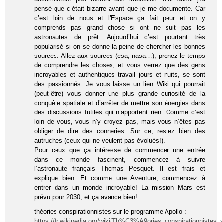
pensé que c’était bizarre avant que je me documente. Car
c’est loin de nous et l’Espace ça fait peur et on y
comprends pas grand chose si ont ne suit pas les
astronautes de prêt. Aujourd’hui c’est pourtant très
popularisé si on se donne la peine de chercher les bonnes
sources. Allez aux sources (esa, nasa…), prenez le temps
de comprendre les choses, et vous verrez que des gens
incroyables et authentiques travail jours et nuits, se sont
des passionnés. Je vous laisse un lien Wiki qui pourrait
(peut-être) vous donner une plus grande curiosité de la
conquête spatiale et d’arrêter de mettre son énergies dans
des discussions futiles qui n’apportent rien. Comme c’est
loin de vous, vous n’y croyez pas, mais vous n’êtes pas
obliger de dire des conneries. Sur ce, restez bien des
autruches (ceux qui ne veulent pas évolués!).
Pour ceux que ça intéresse de commencer une entrée
dans ce monde fascinent, commencez à suivre
l’astronaute français Thomas Pesquet. Il est frais et
explique bien. Et comme une Aventure, commencez à
entrer dans un monde incroyable! La mission Mars est
prévu pour 2030, et ça avance bien!
théories conspirationnistes sur le programme Apollo :
https://fr.wikipedia.org/wiki/Th%C3%A9ories_conspirationniste