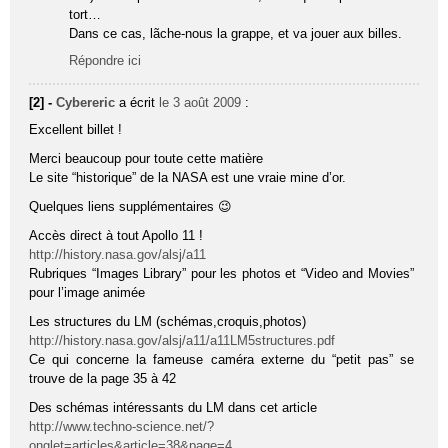
tort…
Dans ce cas, lãche-nous la grappe, et va jouer aux billes.
Répondre ici
[2] -
Cybereric
a écrit
le 3 août 2009
:
Excellent billet !
Merci beaucoup pour toute cette matière
Le site “historique” de la NASA est une vraie mine d’or.
Quelques liens supplémentaires 😉
Accès direct à tout Apollo 11 !
http://history.nasa.gov/alsj/a11
Rubriques “Images Library” pour les photos et “Video and Movies”
pour l’image animée
Les structures du LM (schémas,croquis,photos)
http://history.nasa.gov/alsj/a11/a11LM5structures.pdf
Ce qui concerne la fameuse caméra externe du “petit pas” se
trouve de la page 35 à 42
Des schémas intéressants du LM dans cet article
http://www.techno-science.net/?
onglet=articles&article=38&page=4