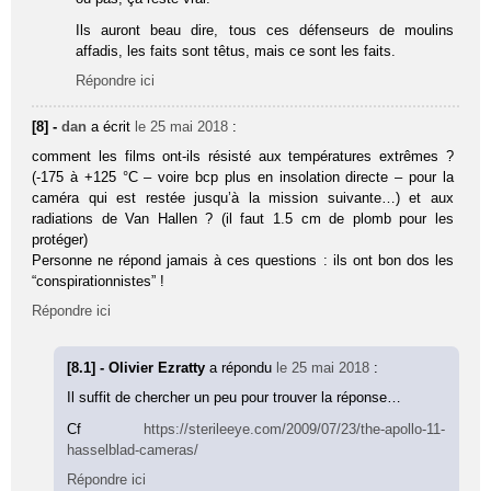
Ils auront beau dire, tous ces défenseurs de moulins
affadis, les faits sont têtus, mais ce sont les faits.
Répondre ici
[8] -
dan
a écrit
le 25 mai 2018
:
comment les films ont-ils résisté aux températures extrêmes ?
(-175 à +125 °C – voire bcp plus en insolation directe – pour la
caméra qui est restée jusqu’à la mission suivante…) et aux
radiations de Van Hallen ? (il faut 1.5 cm de plomb pour les
protéger)
Personne ne répond jamais à ces questions : ils ont bon dos les
“conspirationnistes” !
Répondre ici
[8.1] - Olivier Ezratty
a répondu
le 25 mai 2018
:
Il suffit de chercher un peu pour trouver la réponse…
Cf
https://sterileeye.com/2009/07/23/the-apollo-11-
hasselblad-cameras/
Répondre ici