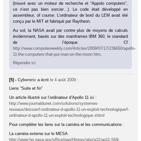
(trouvé avec un moteur de recherche et “Appolo computers”,
ce n’est pas bien sorcier…). Le code était développé en
assembleur, of course. L’ordinateur de bord du LEM avait été
conçu par le MIT et fabriqué par Raytheon.
Au sol, la NASA avait par contre plus de moyens de calculs
évidemment, basés sur des mainframes IBM 360, le standard
de l’époque. Cf
http://www.computerweekly.com/Articles/2009/07/17/236650/apollo-
11-the-computers-that-put-man-on-the-moon.htm
.
Répondre ici
[5] -
Cybereric
a écrit
le 4 août 2009
:
Liens “Suite et fin”
Un article illustré sur l’ordinateur d’Apollo 11 ici :
http://www.journaldunet.com/solutions/systemes-
reseaux/dossier/l-ordinateur-d-apollo-11-un-exploit-technologique/l-
ordinateur-d-apollo-11-un-exploit-technologique.shtml
Pour compléter les liens sur la caméra et les communications :
La caméra externe sur le MESA
http://www.hq.nasa.gov/office/pao/History/alsj/a11/ap11-S69-