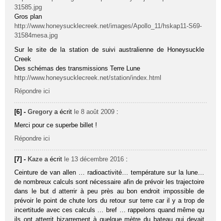
31585.jpg
Gros plan
http://www.honeysucklecreek.net/images/Apollo_11/hskap11-S69-
31584mesa.jpg
Sur le site de la station de suivi australienne de Honeysuckle
Creek
Des schémas des transmissions Terre Lune
http://www.honeysucklecreek.net/station/index.html
Répondre ici
[6] -
Gregory
a écrit
le 8 août 2009
:
Merci pour ce superbe billet !
Répondre ici
[7] -
Kaze
a écrit
le 13 décembre 2016
:
Ceinture de van allen … radioactivité… température sur la lune…
de nombreux calculs sont nécessaire afin de prévoir les trajectoire
dans le but d atterrir à peu près au bon endroit impossible de
prévoir le point de chute lors du retour sur terre car il y a trop de
incertitude avec ces calculs … bref … rappelons quand même qu
ils ont atterrit bizarrement à quelque mètre du bateau qui devait