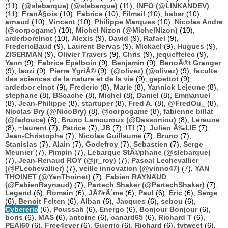
(11),
(@slebarque) (@slebarque)
(11),
INFO (@LINKANDEV)
(11),
FranÃ§ois
(10),
Fabrice
(10),
Filmail
(10),
babar
(10),
arnaud
(10),
Vincent
(10),
Philippe Marques
(10),
Nicolas Andre
(@corpogame)
(10),
Michel Nizon (@MichelNizon)
(10),
arderborelnot
(10),
Alexis
(9),
David
(9),
Rafael
(9),
FredericBaud
(9),
Laurent Bervas
(9),
Mickael
(9),
Hugues
(9),
ZISERMAN
(9),
Olivier Travers
(9),
Chris
(9),
jequeffelec
(9),
Yann
(9),
Fabrice Epelboin
(9),
Benjamin
(9),
BenoÃ®t Granger
(9),
laozi
(9),
Pierre YgriÃ©
(9),
(@olivez) (@olivez)
(9),
faculte
des sciences de la nature et de la vie
(9),
gepettot
(9),
arderbor elnot
(9),
Frederic
(8),
Marie
(8),
Yannick Lejeune
(8),
stephane
(8),
BScache
(8),
Michel
(8),
Daniel
(8),
Emmanuel
(8),
Jean-Philippe
(8),
startuper
(8),
Fred A.
(8),
@FredOu_
(8),
Nicolas Bry (@NicoBry)
(8),
@corpogame
(8),
fabienne billat
(@fadouce)
(8),
Bruno Lamouroux (@Dassoniou)
(8),
Lereune
(8),
~laurent
(7),
Patrice
(7),
JB
(7),
ITI
(7),
Julien Ã‰LIE
(7),
Jean-Christophe
(7),
Nicolas Guillaume
(7),
Bruno
(7),
Stanislas
(7),
Alain
(7),
Godefroy
(7),
Sebastien
(7),
Serge
Meunier
(7),
Pimpin
(7),
Lebarque StÃ©phane (@slebarque)
(7),
Jean-Renaud ROY (@jr_roy)
(7),
Pascal Lechevallier
(@PLechevallier)
(7),
veille innovation (@vinno47)
(7),
YAN
THOINET (@YanThoinet)
(7),
Fabien RAYNAUD
(@FabienRaynaud)
(7),
Partech Shaker (@PartechShaker)
(7),
Legend
(6),
Romain
(6),
JÃ©rÃ´me
(6),
Paul
(6),
Eric
(6),
Serge
(6),
Benoit Felten
(6),
Alban
(6),
Jacques
(6),
sebou
(6),
Cybereric
(6),
Poussah
(6),
Energo
(6),
Bonjour Bonjour
(6),
boris
(6),
MAS
(6),
antoine
(6),
canard65
(6),
Richard T
(6),
PEAI60
(6),
Free4ever
(6),
Guerric
(6),
Richard
(6),
tvtweet
(6),