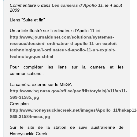
Commentaire 6 dans
Les caméras d’Apollo 11
, le 4 août
2009
Liens “Suite et fin”
Un article illustré sur l’ordinateur d’Apollo 11 ici :
http://www.journaldunet.com/solutions/systemes-
reseaux/dossier/l-ordinateur-d-apollo-11-un-exploit-
technologique/l-ordinateur-d-apollo-11-un-exploit-
technologique.shtml
Pour compléter les liens sur la caméra et les
communications :
La caméra externe sur le MESA
http://www.hq.nasa.gov/office/pao/History/alsj/a11/ap11-
S69-31585.jpg
Gros plan
http://www.honeysucklecreek.net/images/Apollo_11/hskap11
S69-31584mesa.jpg
Sur le site de la station de suivi australienne de
Honeysuckle Creek