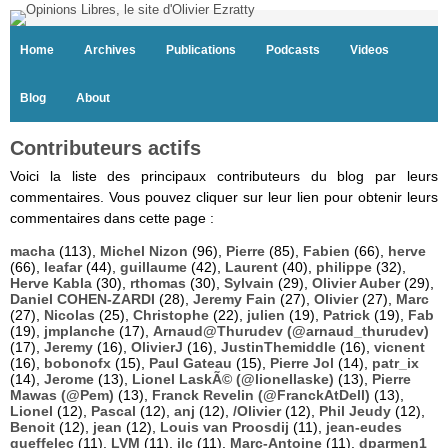
Home
Archives
Publications
Podcasts
Videos
Blog
About
Contributeurs actifs
Voici la liste des principaux contributeurs du blog par leurs
commentaires. Vous pouvez cliquer sur leur lien pour obtenir leurs
commentaires dans cette page :
macha
(113),
Michel Nizon
(96),
Pierre
(85),
Fabien
(66),
herve
(66),
leafar
(44),
guillaume
(42),
Laurent
(40),
philippe
(32),
Herve Kabla
(30),
rthomas
(30),
Sylvain
(29),
Olivier Auber
(29),
Daniel COHEN-ZARDI
(28),
Jeremy Fain
(27),
Olivier
(27),
Marc
(27),
Nicolas
(25),
Christophe
(22),
julien
(19),
Patrick
(19),
Fab
(19),
jmplanche
(17),
Arnaud@Thurudev (@arnaud_thurudev)
(17),
Jeremy
(16),
OlivierJ
(16),
JustinThemiddle
(16),
vicnent
(16),
bobonofx
(15),
Paul Gateau
(15),
Pierre Jol
(14),
patr_ix
(14),
Jerome
(13),
Lionel LaskÃ© (@lionellaske)
(13),
Pierre
Mawas (@Pem)
(13),
Franck Revelin (@FranckAtDell)
(13),
Lionel
(12),
Pascal
(12),
anj
(12),
/Olivier
(12),
Phil Jeudy
(12),
Benoit
(12),
jean
(12),
Louis van Proosdij
(11),
jean-eudes
queffelec
(11),
LVM
(11),
jlc
(11),
Marc-Antoine
(11),
dparmen1