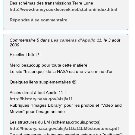
Des schémas des transmissions Terre Lune
http://www.honeysucklecreek.net/station/index.html
Répondre à ce commentaire
Commentaire 5 dans
Les caméras d’Apollo 11
, le 3 août
2009
Excellent billet !
Merci beaucoup pour toute cette matière
Le site “historique” de la NASA est une vraie mine d’or.
Quelques liens supplémentaires 😉
Accès direct à tout Apollo 11 !
http://history.nasa.gov/alsj/a11
Rubriques “Images Library” pour les photos et “Video and
Movies” pour l’image animée
Les structures du LM (schémas,croquis,photos)
http://history.nasa.gov/alsj/a11/a11LM5structures.pdf
Ce qui concerne la fameuse caméra externe du “petit pas”