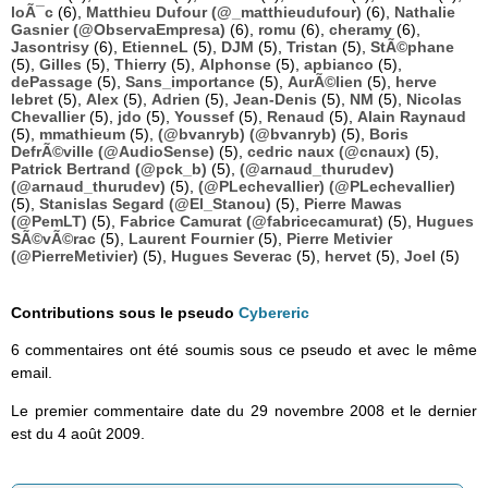
loÃ¯c
(6),
Matthieu Dufour (@_matthieudufour)
(6),
Nathalie
Gasnier (@ObservaEmpresa)
(6),
romu
(6),
cheramy
(6),
Jasontrisy
(6),
EtienneL
(5),
DJM
(5),
Tristan
(5),
StÃ©phane
(5),
Gilles
(5),
Thierry
(5),
Alphonse
(5),
apbianco
(5),
dePassage
(5),
Sans_importance
(5),
AurÃ©lien
(5),
herve
lebret
(5),
Alex
(5),
Adrien
(5),
Jean-Denis
(5),
NM
(5),
Nicolas
Chevallier
(5),
jdo
(5),
Youssef
(5),
Renaud
(5),
Alain Raynaud
(5),
mmathieum
(5),
(@bvanryb) (@bvanryb)
(5),
Boris
DefrÃ©ville (@AudioSense)
(5),
cedric naux (@cnaux)
(5),
Patrick Bertrand (@pck_b)
(5),
(@arnaud_thurudev)
(@arnaud_thurudev)
(5),
(@PLechevallier) (@PLechevallier)
(5),
Stanislas Segard (@El_Stanou)
(5),
Pierre Mawas
(@PemLT)
(5),
Fabrice Camurat (@fabricecamurat)
(5),
Hugues
SÃ©vÃ©rac
(5),
Laurent Fournier
(5),
Pierre Metivier
(@PierreMetivier)
(5),
Hugues Severac
(5),
hervet
(5),
Joel
(5)
Contributions sous le pseudo
Cybereric
6 commentaires ont été soumis sous ce pseudo et avec le même
email.
Le premier commentaire date du 29 novembre 2008 et le dernier
est du 4 août 2009.