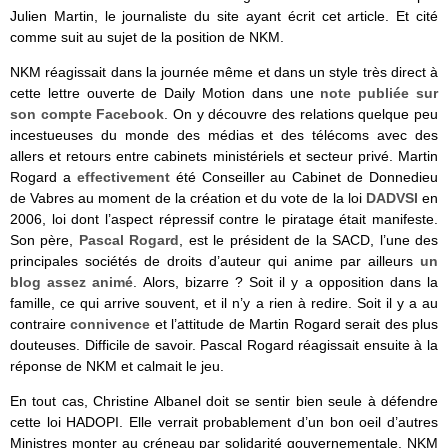
Julien Martin, le journaliste du site ayant écrit cet article. Et cité
comme suit au sujet de la position de NKM.
NKM réagissait dans la journée même et dans un style très direct à
cette lettre ouverte de Daily Motion dans une
note publiée sur
son compte Facebook
. On y découvre des relations quelque peu
incestueuses du monde des médias et des télécoms avec des
allers et retours entre cabinets ministériels et secteur privé. Martin
Rogard a
effectivement
été Conseiller au Cabinet de Donnedieu
de Vabres au moment de la création et du vote de la loi
DADVSI
en
2006, loi dont l’aspect répressif contre le piratage était manifeste.
Son père,
Pascal Rogard
, est le président de la SACD, l’une des
principales sociétés de droits d’auteur qui anime par ailleurs
un
blog assez animé
. Alors, bizarre ? Soit il y a opposition dans la
famille, ce qui arrive souvent, et il n’y a rien à redire. Soit il y a au
contraire
connivence
et l’attitude de Martin Rogard serait des plus
douteuses. Difficile de savoir. Pascal Rogard réagissait ensuite à la
réponse de NKM et calmait le jeu.
En tout cas, Christine Albanel doit se sentir bien seule à défendre
cette loi HADOPI. Elle verrait probablement d’un bon oeil d’autres
Ministres monter au créneau par solidarité gouvernementale, NKM