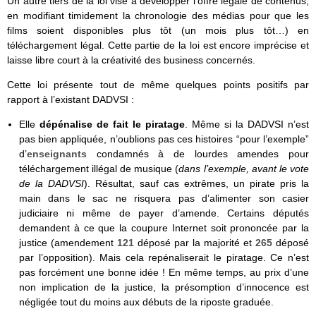
Un autre tiers de la loi vise à développer l’offre légale de contenus,
en modifiant timidement la chronologie des médias pour que les
films soient disponibles plus tôt (un mois plus tôt…) en
téléchargement légal. Cette partie de la loi est encore imprécise et
laisse libre court à la créativité des business concernés.
Cette loi présente tout de même quelques points positifs par
rapport à l’existant DADVSI :
Elle
dépénalise de fait le piratage
. Même si la DADVSI n’est
pas bien appliquée, n’oublions pas ces histoires “pour l’exemple”
d’
enseignants
condamnés à de lourdes amendes pour
téléchargement illégal de musique (
dans l’exemple, avant le vote
de la DADVSI
). Résultat, sauf cas extrêmes, un pirate pris la
main dans le sac ne risquera pas d’alimenter son casier
judiciaire ni même de payer d’amende. Certains députés
demandent à ce que la coupure Internet soit prononcée par la
justice (amendement
121
déposé par la majorité et
265
déposé
par l’opposition). Mais cela repénaliserait le piratage. Ce n’est
pas forcément une bonne idée ! En même temps, au prix d’une
non implication de la justice, la présomption d’innocence est
négligée tout du moins aux débuts de la riposte graduée.