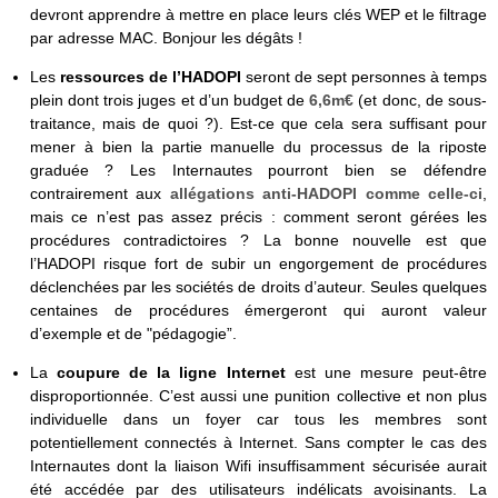
devront apprendre à mettre en place leurs clés WEP et le filtrage
par adresse MAC. Bonjour les dégâts !
Les
ressources de l’HADOPI
seront de sept personnes à temps
plein dont trois juges et d’un budget de
6,6m€
(et donc, de sous-
traitance, mais de quoi ?). Est-ce que cela sera suffisant pour
mener à bien la partie manuelle du processus de la riposte
graduée ? Les Internautes pourront bien se défendre
contrairement aux
allégations anti-HADOPI comme celle-ci
,
mais ce n’est pas assez précis : comment seront gérées les
procédures contradictoires ? La bonne nouvelle est que
l’HADOPI risque fort de subir un engorgement de procédures
déclenchées par les sociétés de droits d’auteur. Seules quelques
centaines de procédures émergeront qui auront valeur
d’exemple et de "pédagogie”.
La
coupure de la ligne Internet
est une mesure peut-être
disproportionnée. C’est aussi une punition collective et non plus
individuelle dans un foyer car tous les membres sont
potentiellement connectés à Internet. Sans compter le cas des
Internautes dont la liaison Wifi insuffisamment sécurisée aurait
été accédée par des utilisateurs indélicats avoisinants. La