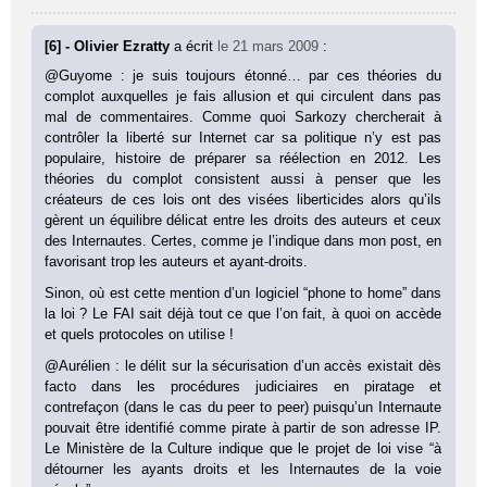
[6] - Olivier Ezratty
a écrit
le 21 mars 2009
:
@Guyome : je suis toujours étonné… par ces théories du
complot auxquelles je fais allusion et qui circulent dans pas
mal de commentaires. Comme quoi Sarkozy chercherait à
contrôler la liberté sur Internet car sa politique n’y est pas
populaire, histoire de préparer sa réélection en 2012. Les
théories du complot consistent aussi à penser que les
créateurs de ces lois ont des visées liberticides alors qu’ils
gèrent un équilibre délicat entre les droits des auteurs et ceux
des Internautes. Certes, comme je l’indique dans mon post, en
favorisant trop les auteurs et ayant-droits.
Sinon, où est cette mention d’un logiciel “phone to home” dans
la loi ? Le FAI sait déjà tout ce que l’on fait, à quoi on accède
et quels protocoles on utilise !
@Aurélien : le délit sur la sécurisation d’un accès existait dès
facto dans les procédures judiciaires en piratage et
contrefaçon (dans le cas du peer to peer) puisqu’un Internaute
pouvait être identifié comme pirate à partir de son adresse IP.
Le Ministère de la Culture indique que le projet de loi vise “à
détourner les ayants droits et les Internautes de la voie