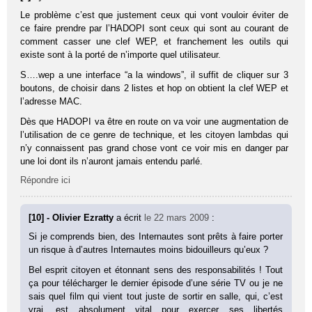
Le problème c’est que justement ceux qui vont vouloir éviter de
ce faire prendre par l’HADOPI sont ceux qui sont au courant de
comment casser une clef WEP, et franchement les outils qui
existe sont à la porté de n’importe quel utilisateur.
S….wep a une interface “a la windows”, il suffit de cliquer sur 3
boutons, de choisir dans 2 listes et hop on obtient la clef WEP et
l’adresse MAC.
Dès que HADOPI va être en route on va voir une augmentation de
l’utilisation de ce genre de technique, et les citoyen lambdas qui
n’y connaissent pas grand chose vont ce voir mis en danger par
une loi dont ils n’auront jamais entendu parlé.
Répondre ici
[10] - Olivier Ezratty
a écrit
le 22 mars 2009
:
Si je comprends bien, des Internautes sont prêts à faire porter
un risque à d’autres Internautes moins bidouilleurs qu’eux ?
Bel esprit citoyen et étonnant sens des responsabilités ! Tout
ça pour télécharger le dernier épisode d’une série TV ou je ne
sais quel film qui vient tout juste de sortir en salle, qui, c’est
vrai, est absolument vital pour exercer ses libertés