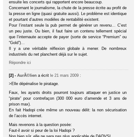
ensuite les concerts qui rapportent encore beaucoup.
Concernant le journalisme, la chute de la presse écrite au profit de
la presse en ligne (quasi gratuite aussi). Le problème est identique
et pourtant d’autres modèles de rentabilité existent.
Pour l’instant seule la pub permet de générer un revenu… C’est
un peu juste. Ou bien, il faut faire un contenu tellement spécial
que l’internaute accepte de payer (sorte de service “Premium” ou
“Gold”)…
Il y a une véritable réflexion globale à mener. De nombreux
industriels du net planchent déjà sur le sujet.
Répondre ici
[2] -
AurÃ©lien
a écrit
le 21 mars 2009
:
>Elle dépénalise le piratage.
Faux, les ayants droits pourront toujours attaquer en justice un
“pirate” pour contrefaçon (300 000 euro d’amende et 3 ans de
prison max).
En fait Hadopi crée même un nouveau délit: la non sécurisation
de l’accès internet.
Mais revenons à la question posée:
Faut-il avoir si peur de la loi Hadopi ?
Non bien sûr, elle ne sera pas plus applicable de DADVSI