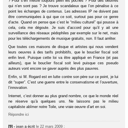
? Pour s’en mettre toujours plein les poches ? Pour des oeuvres
qui n’en sont pas ? Je trouve scandaleux que l’on pénalise à ce
point les échanges de contenus. Les adresses IP ne doivent pas
être communiquées à qui que ce soit, surtout pas pour ce genre
d’acte. Quand on pense que c’est le “milieu culturel” qui pousse à
cela, cela me dégoute. Je suis d’accord pour qu’il y ait une
surveillance des réseaux pédophiles par exemple sur le net, mais
pour les téléchargements de musique gratuits, non. Il faut arrêter.
Que toutes ces maisons de disque et artistes qui nous vendent
leurs oeuvres à des tarifs prohibitifs, que le bouclier fiscal soit
enfin levé. Puisque cette loi va être appliqué en France (et pas
ailleurs), que le bouclier fiscal soit levé puisque ces pseudo
auteurs vont encore se gaver auprès des plus pauvres.
Enfin, si M. Rogard est en lutte contre son père sur ce point, je lui
dit “super”. C’est une guerre entre le conservatisme et l’ouverture,
l’innovation.
Internet, c’est donner au plus grand nombre, ce que le monde réel
ne réserve qu’à quelques uns. Ne laissons pas le milieu
capitaliste abîmer notre Toile, une vraie oeuvre d’art en soi.
Répondre ici
[9] -
jean
a écrit
le 22 mars 2009
: