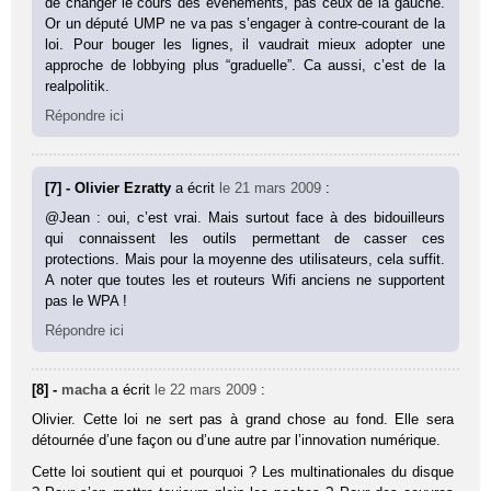
de changer le cours des événements, pas ceux de la gauche.
Or un député UMP ne va pas s’engager à contre-courant de la
loi. Pour bouger les lignes, il vaudrait mieux adopter une
approche de lobbying plus “graduelle”. Ca aussi, c’est de la
realpolitik.
Répondre ici
[7] - Olivier Ezratty
a écrit
le 21 mars 2009
:
@Jean : oui, c’est vrai. Mais surtout face à des bidouilleurs
qui connaissent les outils permettant de casser ces
protections. Mais pour la moyenne des utilisateurs, cela suffit.
A noter que toutes les et routeurs Wifi anciens ne supportent
pas le WPA !
Répondre ici
[8] -
macha
a écrit
le 22 mars 2009
:
Olivier. Cette loi ne sert pas à grand chose au fond. Elle sera
détournée d’une façon ou d’une autre par l’innovation numérique.
Cette loi soutient qui et pourquoi ? Les multinationales du disque