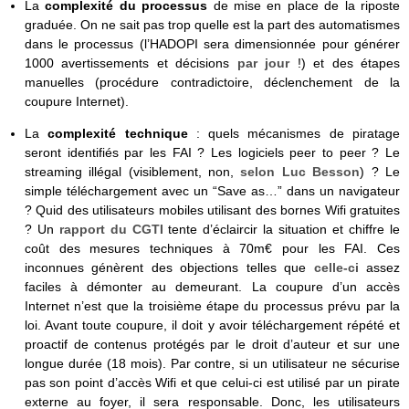
La
complexité du processus
de mise en place de la riposte
graduée. On ne sait pas trop quelle est la part des automatismes
dans le processus (l’HADOPI sera dimensionnée pour générer
1000 avertissements et décisions
par jour
!) et des étapes
manuelles (procédure contradictoire, déclenchement de la
coupure Internet).
La
complexité technique
: quels mécanismes de piratage
seront identifiés par les FAI ? Les logiciels peer to peer ? Le
streaming illégal (visiblement, non,
selon Luc Besson
) ? Le
simple téléchargement avec un “Save as…” dans un navigateur
? Quid des utilisateurs mobiles utilisant des bornes Wifi gratuites
? Un
rapport du CGTI
tente d’éclaircir la situation et chiffre le
coût des mesures techniques à 70m€ pour les FAI. Ces
inconnues génèrent des objections telles que
celle-ci
assez
faciles à démonter au demeurant. La coupure d’un accès
Internet n’est que la troisième étape du processus prévu par la
loi. Avant toute coupure, il doit y avoir téléchargement répété et
proactif de contenus protégés par le droit d’auteur et sur une
longue durée (18 mois). Par contre, si un utilisateur ne sécurise
pas son point d’accès Wifi et que celui-ci est utilisé par un pirate
externe au foyer, il sera responsable. Donc, les utilisateurs