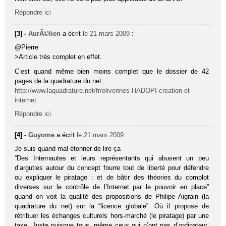
Répondre ici
[3] -
AurÃ©lien
a écrit
le 21 mars 2009
:
@Pierre
>Article très complet en effet.
C’est quand même bien moins complet que le dossier de 42
pages de la quadrature du net
http://www.laquadrature.net/fr/olivennes-HADOPI-creation-et-
internet
Répondre ici
[4] -
Guyome
a écrit
le 21 mars 2009
:
Je suis quand mal étonner de lire ça
“Des Internautes et leurs représentants qui abusent un peu
d’arguties autour du concept fourre tout de liberté pour défendre
ou expliquer le piratage : et de bâtir des théories du complot
diverses sur le contrôle de l’Internet par le pouvoir en place”
quand on voit la qualité des propositions de Philipe Aigrain (la
quadrature du net) sur la “licence globale”. Où il propose de
rétribuer les échanges culturels hors-marché (le piratage) par une
taxe. Juste puisque tous, même ceux qui n’ont pas d’ordinateur,